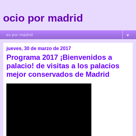
ocio por madrid
▼
jueves, 30 de marzo de 2017
Programa 2017 ¡Bienvenidos a
palacio! de visitas a los palacios
mejor conservados de Madrid