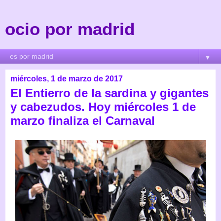
ocio por madrid
▼
miércoles, 1 de marzo de 2017
El Entierro de la sardina y gigantes
y cabezudos. Hoy miércoles 1 de
marzo finaliza el Carnaval