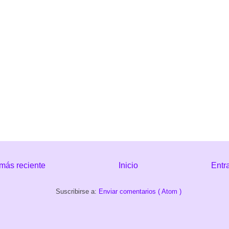
más reciente
Inicio
Entr
Suscribirse a:
Enviar comentarios ( Atom )