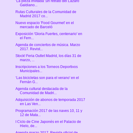
‘La pieza invitada’:un retrato del Lázaro
Galdiano...
Rutas Culturales de la Comunidad de
Madrid 2017 co...
Nuevo espacio 'Food Gourmet' en el
mercado de Barceló
Exposición 'Gloria Fuertes, centenario' en
el Fern...
Agenda de conciertos de música. Marzo
2017. Revist...
Stock! Feria Outlet Madrid, los días 31 de
marzo, ...
Inscripciones a los Torneos Deportivos
Municipales...
‘Las bicicletas son para el verano' en el
Fernán G...
Agenda cultural destacada de la
Comunidad de Madri...
Adquisición de abonos de temporada 2017
en Las Ven...
Programación 2017 de las naves 10, 11 y
12 de Mata...
I Ciclo de Cine Japonés en el Palacio de
Hielo, de...
Agenda marzo 2017. Revista oficial de