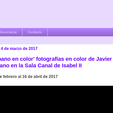
Anunciarse
Contacto
 4 de marzo de 2017
no en color' fotografías en color de Javier
no en la Sala Canal de Isabel II
e febrero al 16 de abril de 2017