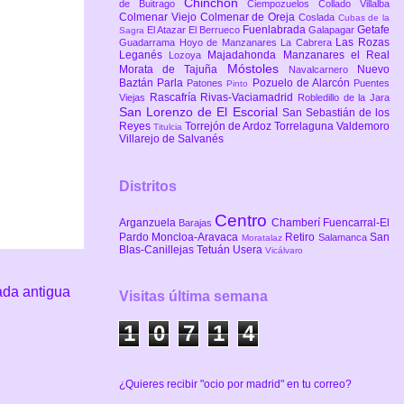
Chinchón
de Buitrago
Ciempozuelos
Collado Villalba
Colmenar Viejo
Colmenar de Oreja
Coslada
Cubas de la
Fuenlabrada
Getafe
El Atazar
El Berrueco
Galapagar
Sagra
Las Rozas
Guadarrama
Hoyo de Manzanares
La Cabrera
Leganés
Majadahonda
Manzanares el Real
Lozoya
Móstoles
Morata de Tajuña
Nuevo
Navalcarnero
Baztán
Parla
Pozuelo de Alarcón
Patones
Puentes
Pinto
Rascafría
Rivas-Vaciamadrid
Viejas
Robledillo de la Jara
San Lorenzo de El Escorial
San Sebastián de los
Reyes
Torrejón de Ardoz
Torrelaguna
Valdemoro
Titulcia
Villarejo de Salvanés
Distritos
Centro
Arganzuela
Chamberí
Fuencarral-El
Barajas
Pardo
Moncloa-Aravaca
Retiro
San
Salamanca
Moratalaz
Blas-Canillejas
Tetuán
Usera
Vicálvaro
ada antigua
Visitas última semana
1
0
7
1
4
¿Quieres recibir "ocio por madrid" en tu correo?