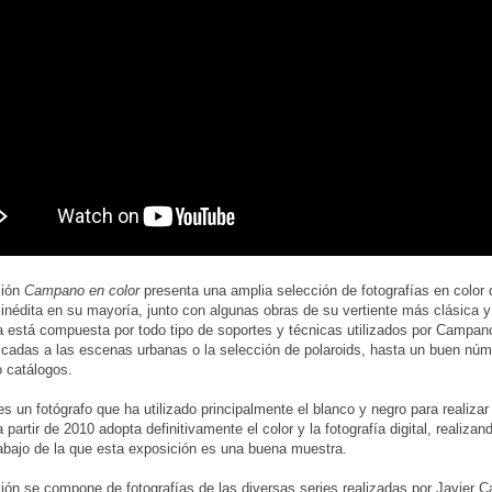
ción
Campano en color
presenta una amplia selección de fotografías en color 
nédita en su mayoría, junto con algunas obras de su vertiente más clásica 
 está compuesta por todo tipo de soportes y técnicas utilizados por Campan
icadas a las escenas urbanas o la selección de polaroids, hasta un buen núm
o catálogos.
 un fotógrafo que ha utilizado principalmente el blanco y negro para realizar
 partir de 2010 adopta definitivamente el color y la fotografía digital, realiza
rabajo de la que esta exposición es una buena muestra.
ión se compone de fotografías de las diversas series realizadas por Javier 