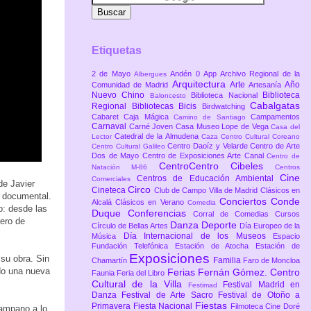
Etiquetas
2 de Mayo
Andén 0
App
Archivo Regional de la
Albergues
Arquitectura
Arte
Año
Comunidad de Madrid
Artesanía
Nuevo Chino
Biblioteca
Biblioteca Nacional
Baloncesto
Cabalgatas
Regional
Bibliotecas
Bicis
Birdwatching
Cabaret
Caja Mágica
Campamentos
Camino de Santiago
Carnaval
Carné Joven
Casa Museo Lope de Vega
Casa del
Catedral de la Almudena
Lector
Caza
Centro Cultural Coreano
Centro Daoíz y Velarde
Centro de Arte
Centro Cultural Galileo
Dos de Mayo
Centro de Exposiciones Arte Canal
Centro de
CentroCentro Cibeles
Natación M-86
Centros
Cine
Centros de Educación Ambiental
Comerciales
de Javier
Circo
Cineteca
Club de Campo Villa de Madrid
Clásicos en
y documental.
Conciertos
Conde
Alcalá
Clásicos en Verano
Comedia
o: desde las
Duque
Conferencias
Corral de Comedias
Cursos
ero de
Danza
Deporte
Círculo de Bellas Artes
Día Europeo de la
Día Internacional de los Museos
Música
Espacio
Fundación Telefónica
Estación de Atocha
Estación de
Exposiciones
 su obra. Sin
Familia
Chamartín
Faro de Moncloa
ndo una nueva
Ferias
Fernán Gómez. Centro
Faunia
Feria del Libro
Cultural de la Villa
Festival Madrid en
Festimad
Danza
Festival de Arte Sacro
Festival de Otoño a
Fiestas
Primavera
Fiesta Nacional
Filmoteca Cine Doré
Campano a lo