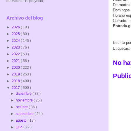
de Madrid . El proyecto,...
De martes 
Domingos y
Horario es
Archivo del blog
Cerrado: L
Entrada gr
►
2026
( 19 )
►
2025
( 80 )
►
2024
( 143 )
Escrito po
►
2023
( 76 )
Etiquetas
►
2022
( 53 )
►
2021
( 88 )
No ha
►
2020
( 222 )
►
2019
( 253 )
Publi
►
2018
( 400 )
▼
2017
( 500 )
►
diciembre
( 33 )
►
noviembre
( 25 )
►
octubre
( 36 )
►
septiembre
( 24 )
►
agosto
( 13 )
►
julio
( 22 )