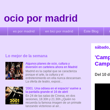
ocio por madrid
es por madrid
en bici por madrid
Este Blog
sábado,
Lo mejor de la semana
'Campa
Campa
Algunos planes de ocio, cultura y
diversión en cartelera ahora en Madrid
Madrid es la capital que se caracteriza
Del 10 d
porque el arte, la cultura y el
entretenimiento en ella nunca descansan.
La oferta de teatro, exposi...
'2001. Una odisea en el espacio' vuelve a
la pantalla grande el 16 de abril
En 24 de las salas de Cinesa, en dos
sesiones, 18.30h y 21.30h ¿Quién no
recuerda la famosa imagen de un primate
lanzando victorioso al air...