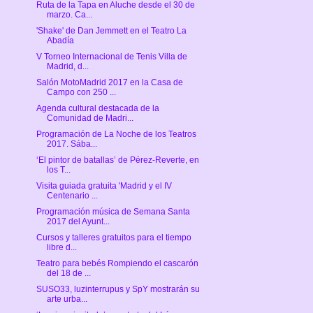
Ruta de la Tapa en Aluche desde el 30 de
marzo. Ca...
'Shake' de Dan Jemmett en el Teatro La
Abadía
V Torneo Internacional de Tenis Villa de
Madrid, d...
Salón MotoMadrid 2017 en la Casa de
Campo con 250 ...
Agenda cultural destacada de la
Comunidad de Madri...
Programación de La Noche de los Teatros
2017. Sába...
‘El pintor de batallas’ de Pérez-Reverte, en
los T...
Visita guiada gratuita 'Madrid y el IV
Centenario ...
Programación música de Semana Santa
2017 del Ayunt...
Cursos y talleres gratuitos para el tiempo
libre d...
Teatro para bebés Rompiendo el cascarón
del 18 de ...
SUSO33, luzinterrupus y SpY mostrarán su
arte urba...