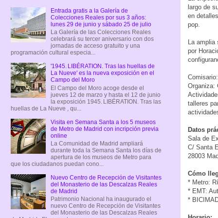
largo de s
Entrada gratis a la Galería de
en detalle
Colecciones Reales por sus 3 años:
lunes 29 de junio y sábado 25 de julio
pop.
La Galería de las Colecciones Reales
celebrará su tercer aniversario con dos
La amplia 
jornadas de acceso gratuito y una
por Horaci
programación cultural especia...
configuran
'1945. LIBÉRATION. Tras las huellas de
La Nueve' es la nueva exposición en el
Comisario
Campo del Moro
Organiza: 
El Campo del Moro acoge desde el
Actividade
jueves 12 de marzo y hasta el 12 de junio
la exposición 1945. LIBÉRATION. Tras las
talleres p
huellas de La Nueve , qu...
actividad
Visita en Semana Santa a los 5 museos
de Metro de Madrid con incripción previa
Datos prá
online
Sala de Ex
La Comunidad de Madrid ampliará
C/ Santa E
durante toda la Semana Santa los días de
28003 Mad
apertura de los museos de Metro para
que los ciudadanos puedan cono...
Cómo lleg
Nuevo Centro de Recepción de Visitantes
* Metro: R
del Monasterio de las Descalzas Reales
* EMT: Au
de Madrid
Patrimonio Nacional ha inaugurado el
* BICIMAD 
nuevo Centro de Recepción de Visitantes
del Monasterio de las Descalzas Reales
Horario: