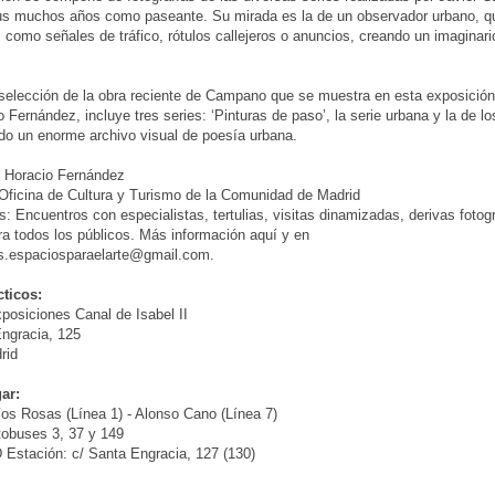
us muchos años como paseante. Su mirada es la de un observador urbano, q
s como señales de tráfico, rótulos callejeros o anuncios, creando un imaginari
selección de la obra reciente de Campano que se muestra en esta exposición
o Fernández, incluye tres series: ‘Pinturas de paso’, la serie urbana y la de l
do un enorme archivo visual de poesía urbana.
: Horacio Fernández
Oficina de Cultura y Turismo de la Comunidad de Madrid
s: Encuentros con especialistas, tertulias, visitas dinamizadas, derivas fotogr
ara todos los públicos. Más información aquí y en
es.espaciosparaelarte@gmail.com.
cticos:
posiciones Canal de Isabel II
ngracia, 125
rid
ar:
íos Rosas (Línea 1) - Alonso Cano (Línea 7)
tobuses 3, 37 y 149
Estación: c/ Santa Engracia, 127 (130)