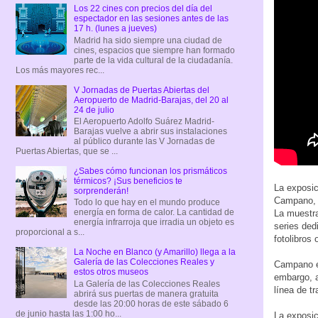
Los 22 cines con precios del día del
espectador en las sesiones antes de las
17 h. (lunes a jueves)
Madrid ha sido siempre una ciudad de
cines, espacios que siempre han formado
parte de la vida cultural de la ciudadanía.
Los más mayores rec...
V Jornadas de Puertas Abiertas del
Aeropuerto de Madrid-Barajas, del 20 al
24 de julio
El Aeropuerto Adolfo Suárez Madrid-
Barajas vuelve a abrir sus instalaciones
al público durante las V Jornadas de
Puertas Abiertas, que se ...
¿Sabes cómo funcionan los prismáticos
térmicos? ¡Sus beneficios te
La exposi
sorprenderán!
Campano, i
Todo lo que hay en el mundo produce
energía en forma de calor. La cantidad de
La muestra
energía infrarroja que irradia un objeto es
series ded
proporcional a s...
fotolibros 
La Noche en Blanco (y Amarillo) llega a la
Galería de las Colecciones Reales y
Campano es
estos otros museos
embargo, a
La Galería de las Colecciones Reales
línea de t
abrirá sus puertas de manera gratuita
desde las 20:00 horas de este sábado 6
de junio hasta las 1:00 ho...
La exposic