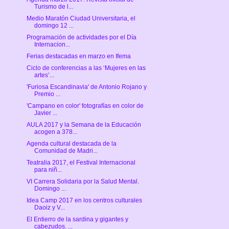
Turismo de l...
Medio Maratón Ciudad Universitaria, el
domingo 12 ...
Programación de actividades por el Día
Internacion...
Ferias destacadas en marzo en Ifema
Ciclo de conferencias a las ‘Mujeres en las
artes’...
'Furiosa Escandinavia' de Antonio Rojano y
Premio ...
'Campano en color' fotografías en color de
Javier ...
AULA 2017 y la Semana de la Educación
acogen a 378...
Agenda cultural destacada de la
Comunidad de Madri...
Teatralia 2017, el Festival Internacional
para niñ...
VI Carrera Solidaria por la Salud Mental.
Domingo ...
Idea Camp 2017 en los centros culturales
Daoiz y V...
El Entierro de la sardina y gigantes y
cabezudos. ...