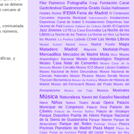
Fotografía
Fitur
Flamenco
Fundación Canal
Frinje
ue se detiene
Gastronomía
Gratis
Gastrofestival
Guías
Halloween
o cercano al
IFEMA Feria de Madrid
Hoteles
Humor
IV Centenario
Cervantes
Imprenta Municipal
Instalaciones
Improvisación
Deportivas Canal de Isabel II
Instalaciones Deportivas San
, comisariada
Vicente de Paúl
Jardín El Capricho
Instituto Italiano de Cultura
Jazz
Jóvenes
La Noche de los
LGTB
La Casa Encendida
os números,
Libros
La Noche de los Teatros
La Noche en Vivo
La Noche
Libros
Las Ventas
los Museos
LaSede COAM
La Pedriza
Magia
Madrid Fusión
Madrid Activa!
Madrid Arena
Matadero Madrid
Medialab-Prado
Mayores
Mercadillos
Mercados de Madrid
Moda
Museo
Moto
áficas, y
Museo Arqueológico Regional
Arqueológico Nacional
Museo Casa Natal de Cervantes
Museo Casa de la
Museo Cerralbo
Museo ICO
Museo Lázaro Galdiano
Moneda
Museo Nacional de Artes Decorativas
Museo Nacional de
Ciencias Naturales
Museo Picasso
Museo Sorolla
Museo
Thyssen-Bornemisza
Museo de Historia de
Museo de América
Madrid
Museo del Ferrocarril
Museo del Prado
Museo del
Musicales
Romanticismo
Museos
Museo del Traje
Música
Naturaleza
Navidad
Naves del Español
Niños
Opera
Palacio
Nieve
Nuevo Teatro Alcalá
Municipal de Congresos
Palacio de
Palacio Real
Cibeles
Palacio de Vistalegre
Palacio de Fernán Núñez
Parque Deportivo Puerta de Hierro
Parque Nacional
de la Sierra de Guadarrama
Parque Warner
Parque de
Parque del Retiro
Atracciones
Pintura
Patinaje
Pesca
Piscinas
Planetario de Madrid
Plaza Mayor
Plaza de
Portal del Lector
Colón
Portal de Archivos
Puente del Rey