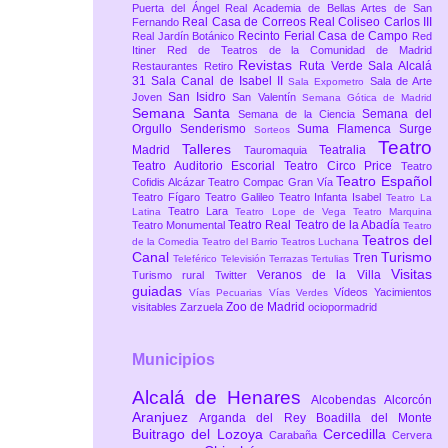
Puerta del Ángel
Real Academia de Bellas Artes de San
Real Casa de Correos
Real Coliseo Carlos III
Fernando
Recinto Ferial Casa de Campo
Real Jardín Botánico
Red
Itiner
Red de Teatros de la Comunidad de Madrid
Revistas
Ruta Verde
Sala Alcalá
Restaurantes
Retiro
31
Sala Canal de Isabel II
Sala de Arte
Sala Expometro
San Isidro
Joven
San Valentín
Semana Gótica de Madrid
Semana Santa
Semana del
Semana de la Ciencia
Orgullo
Senderismo
Suma Flamenca
Surge
Sorteos
Teatro
Talleres
Madrid
Teatralia
Tauromaquia
Teatro Auditorio Escorial
Teatro Circo Price
Teatro
Teatro Español
Cofidis Alcázar
Teatro Compac Gran Vía
Teatro Fígaro
Teatro Galileo
Teatro Infanta Isabel
Teatro La
Teatro Lara
Latina
Teatro Lope de Vega
Teatro Marquina
Teatro Real
Teatro de la Abadía
Teatro Monumental
Teatro
Teatros del
de la Comedia
Teatro del Barrio
Teatros Luchana
Canal
Turismo
Tren
Teleférico
Televisión
Terrazas
Tertulias
Visitas
Veranos de la Villa
Turismo rural
Twitter
guiadas
Vídeos
Yacimientos
Vías Pecuarias
Vías Verdes
Zoo de Madrid
visitables
Zarzuela
ociopormadrid
Municipios
Alcalá de Henares
Alcobendas
Alcorcón
Aranjuez
Arganda del Rey
Boadilla del Monte
Buitrago del Lozoya
Cercedilla
Carabaña
Cervera