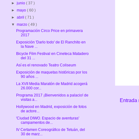
►
junio
( 37 )
►
mayo
( 60 )
►
abril
( 71 )
▼
marzo
( 49 )
Programación Circo Price en primavera
2017
Exposición 'Darlo todo' de El Ranchito en
la Nave ...
Bicycle Film Festival en Cineteca Matadero
del 31 ...
Así es el renovado Teatro Coliseum
Exposición de maquetas históricas por los
90 años ...
La XVII Media Maratón de Madrid acogerá
26.000 cor...
Programa 2017 ¡Bienvenidos a palacio! de
visitas a...
Entrada 
Hollywood en Madrid, exposición de fotos
de actore...
'Ciudad DIWO. Espacio de aventuras'
campamentos de...
IV Certamen Coreográfico de Tetuán, del
30 de marz...