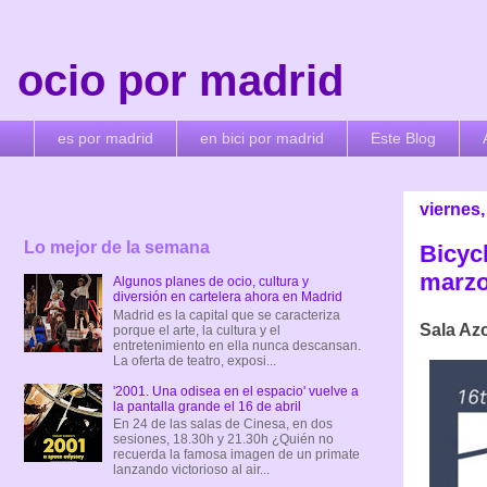
ocio por madrid
es por madrid
en bici por madrid
Este Blog
viernes
Lo mejor de la semana
Bicyc
marzo 
Algunos planes de ocio, cultura y
diversión en cartelera ahora en Madrid
Madrid es la capital que se caracteriza
Sala Azc
porque el arte, la cultura y el
entretenimiento en ella nunca descansan.
La oferta de teatro, exposi...
'2001. Una odisea en el espacio' vuelve a
la pantalla grande el 16 de abril
En 24 de las salas de Cinesa, en dos
sesiones, 18.30h y 21.30h ¿Quién no
recuerda la famosa imagen de un primate
lanzando victorioso al air...