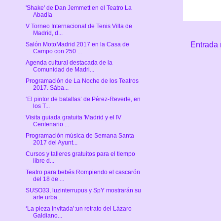
'Shake' de Dan Jemmett en el Teatro La
Abadía
V Torneo Internacional de Tenis Villa de
Madrid, d...
Entrada 
Salón MotoMadrid 2017 en la Casa de
Campo con 250 ...
Agenda cultural destacada de la
Comunidad de Madri...
Programación de La Noche de los Teatros
2017. Sába...
‘El pintor de batallas’ de Pérez-Reverte, en
los T...
Visita guiada gratuita 'Madrid y el IV
Centenario ...
Programación música de Semana Santa
2017 del Ayunt...
Cursos y talleres gratuitos para el tiempo
libre d...
Teatro para bebés Rompiendo el cascarón
del 18 de ...
SUSO33, luzinterrupus y SpY mostrarán su
arte urba...
‘La pieza invitada’:un retrato del Lázaro
Galdiano...