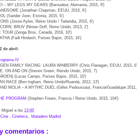
I – MY LEGS MY GEARS (Baroudeur, Alemania, 2015, 9')
NDSOME (Jonathan Chapman, EEUU, 2015, 6')
 (Sander Joon, Estonia, 2015, 6')
S (Jesse Ayles, Reino Unido / Tailandia, 2015, 6')
ORN, BRUV (Ninian Doff, Reino Unido, 2013, 2')
 TOUR (Zenga Bros, Canadá, 2016, 10')
HA (Fadi Hindash, Países Bajos, 2015, 16')
 de abril:
rograma IV
EN FAMILY RACING: LAURA WINBERRY (Chris Flanagan, EEUU, 2015, 6'
: ON AND ON (Steven Green, Reindo Unido, 2015, 7)
OEN) (Lucas Camps, Países Bajos, 2015, 10')
N RACE (Ben Ingham, Reino Unido/Ruanda, 2012, 13')
ND MOLIA – A MYTHIC DUEL (Gilles Pedoussaut, Francia/Guadalupe 2011, 
 THE PROGRAM
(Stephen Frears, Francia / Reino Unido, 2015, 104')
r
Miguel
a las
13:00
:
Cine
,
Cineteca
,
Matadero Madrid
y comentarios :