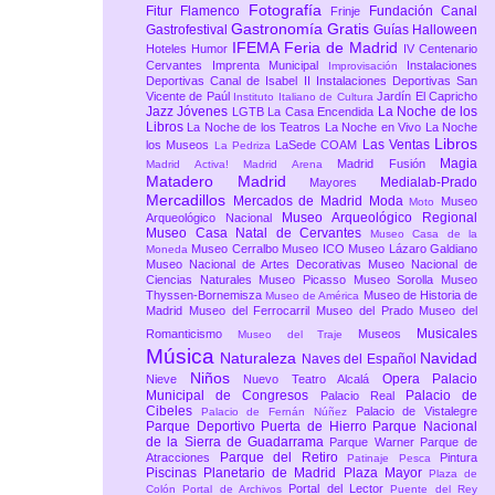
Fotografía
Fitur
Flamenco
Fundación Canal
Frinje
Gastronomía
Gratis
Gastrofestival
Guías
Halloween
IFEMA Feria de Madrid
Hoteles
Humor
IV Centenario
Cervantes
Imprenta Municipal
Instalaciones
Improvisación
Deportivas Canal de Isabel II
Instalaciones Deportivas San
Vicente de Paúl
Jardín El Capricho
Instituto Italiano de Cultura
Jazz
Jóvenes
La Noche de los
LGTB
La Casa Encendida
Libros
La Noche de los Teatros
La Noche en Vivo
La Noche
Libros
Las Ventas
los Museos
LaSede COAM
La Pedriza
Magia
Madrid Fusión
Madrid Activa!
Madrid Arena
Matadero Madrid
Medialab-Prado
Mayores
Mercadillos
Mercados de Madrid
Moda
Museo
Moto
Museo Arqueológico Regional
Arqueológico Nacional
Museo Casa Natal de Cervantes
Museo Casa de la
Museo Cerralbo
Museo ICO
Museo Lázaro Galdiano
Moneda
Museo Nacional de Artes Decorativas
Museo Nacional de
Ciencias Naturales
Museo Picasso
Museo Sorolla
Museo
Thyssen-Bornemisza
Museo de Historia de
Museo de América
Madrid
Museo del Ferrocarril
Museo del Prado
Museo del
Musicales
Romanticismo
Museos
Museo del Traje
Música
Naturaleza
Navidad
Naves del Español
Niños
Opera
Palacio
Nieve
Nuevo Teatro Alcalá
Municipal de Congresos
Palacio de
Palacio Real
Cibeles
Palacio de Vistalegre
Palacio de Fernán Núñez
Parque Deportivo Puerta de Hierro
Parque Nacional
de la Sierra de Guadarrama
Parque Warner
Parque de
Parque del Retiro
Atracciones
Pintura
Patinaje
Pesca
Piscinas
Planetario de Madrid
Plaza Mayor
Plaza de
Portal del Lector
Colón
Portal de Archivos
Puente del Rey