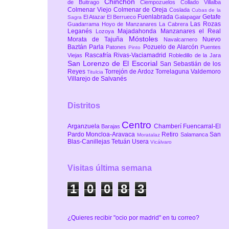
Chinchón
de Buitrago
Ciempozuelos
Collado Villalba
Colmenar Viejo
Colmenar de Oreja
Coslada
Cubas de la
Fuenlabrada
Getafe
El Atazar
El Berrueco
Galapagar
Sagra
Las Rozas
Guadarrama
Hoyo de Manzanares
La Cabrera
Leganés
Majadahonda
Manzanares el Real
Lozoya
Móstoles
Morata de Tajuña
Nuevo
Navalcarnero
Baztán
Parla
Pozuelo de Alarcón
Patones
Puentes
Pinto
Rascafría
Rivas-Vaciamadrid
Viejas
Robledillo de la Jara
San Lorenzo de El Escorial
San Sebastián de los
Reyes
Torrejón de Ardoz
Torrelaguna
Valdemoro
Titulcia
Villarejo de Salvanés
Distritos
Centro
Arganzuela
Chamberí
Fuencarral-El
Barajas
Pardo
Moncloa-Aravaca
Retiro
San
Salamanca
Moratalaz
Blas-Canillejas
Tetuán
Usera
Vicálvaro
Visitas última semana
1
0
0
8
3
¿Quieres recibir "ocio por madrid" en tu correo?