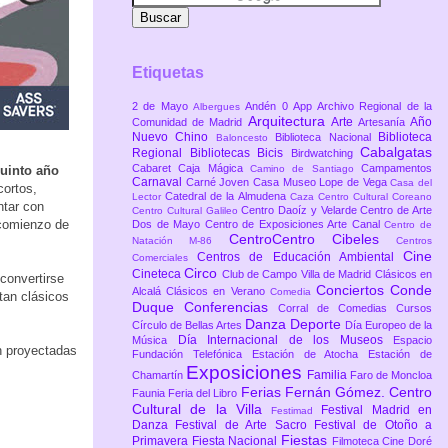
Etiquetas
2 de Mayo
Andén 0
App
Archivo Regional de la
Albergues
Arquitectura
Arte
Año
Comunidad de Madrid
Artesanía
Nuevo Chino
Biblioteca
Biblioteca Nacional
Baloncesto
Cabalgatas
Regional
Bibliotecas
Bicis
Birdwatching
Cabaret
Caja Mágica
Campamentos
quinto año
Camino de Santiago
Carnaval
Carné Joven
Casa Museo Lope de Vega
Casa del
cortos,
Catedral de la Almudena
Lector
Caza
Centro Cultural Coreano
ntar con
Centro Daoíz y Velarde
Centro de Arte
Centro Cultural Galileo
 comienzo de
Dos de Mayo
Centro de Exposiciones Arte Canal
Centro de
CentroCentro Cibeles
Natación M-86
Centros
Cine
Centros de Educación Ambiental
Comerciales
Circo
Cineteca
Club de Campo Villa de Madrid
Clásicos en
convertirse
Conciertos
Conde
Alcalá
Clásicos en Verano
Comedia
tan clásicos
Duque
Conferencias
Corral de Comedias
Cursos
Danza
Deporte
Círculo de Bellas Artes
Día Europeo de la
Día Internacional de los Museos
Música
Espacio
n proyectadas
Fundación Telefónica
Estación de Atocha
Estación de
Exposiciones
Familia
Chamartín
Faro de Moncloa
Ferias
Fernán Gómez. Centro
Faunia
Feria del Libro
Cultural de la Villa
Festival Madrid en
Festimad
Danza
Festival de Arte Sacro
Festival de Otoño a
Fiestas
Primavera
Fiesta Nacional
Filmoteca Cine Doré