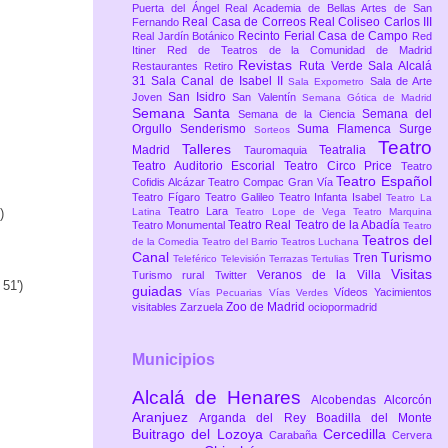
Puerta del Ángel
Real Academia de Bellas Artes de San
Real Casa de Correos
Real Coliseo Carlos III
Fernando
Recinto Ferial Casa de Campo
Real Jardín Botánico
Red
Itiner
Red de Teatros de la Comunidad de Madrid
Revistas
Ruta Verde
Sala Alcalá
Restaurantes
Retiro
31
Sala Canal de Isabel II
Sala de Arte
Sala Expometro
San Isidro
Joven
San Valentín
Semana Gótica de Madrid
Semana Santa
Semana del
Semana de la Ciencia
Orgullo
Senderismo
Suma Flamenca
Surge
Sorteos
Teatro
Talleres
Madrid
Teatralia
Tauromaquia
Teatro Auditorio Escorial
Teatro Circo Price
Teatro
Teatro Español
Cofidis Alcázar
Teatro Compac Gran Vía
Teatro Fígaro
Teatro Galileo
Teatro Infanta Isabel
Teatro La
Teatro Lara
)
Latina
Teatro Lope de Vega
Teatro Marquina
Teatro Real
Teatro de la Abadía
Teatro Monumental
Teatro
Teatros del
de la Comedia
Teatro del Barrio
Teatros Luchana
Canal
Turismo
Tren
Teleférico
Televisión
Terrazas
Tertulias
Visitas
Veranos de la Villa
Turismo rural
Twitter
51')
guiadas
Vídeos
Yacimientos
Vías Pecuarias
Vías Verdes
Zoo de Madrid
visitables
Zarzuela
ociopormadrid
Municipios
Alcalá de Henares
Alcobendas
Alcorcón
Aranjuez
Arganda del Rey
Boadilla del Monte
Buitrago del Lozoya
Cercedilla
Carabaña
Cervera