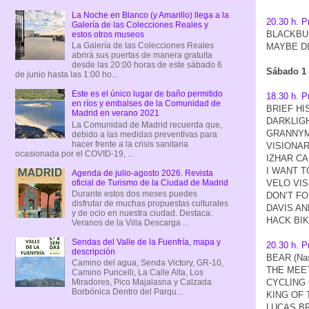
La Noche en Blanco (y Amarillo) llega a la
20.30 h. P
Galería de las Colecciones Reales y
BLACKBURN
estos otros museos
La Galería de las Colecciones Reales
MAYBE DIE
abrirá sus puertas de manera gratuita
desde las 20:00 horas de este sábado 6
Sábado 1 
de junio hasta las 1:00 ho...
Este es el único lugar de baño permitido
18.30 h. P
en ríos y embalses de la Comunidad de
BRIEF HIS
Madrid en verano 2021
DARKLIGHT
La Comunidad de Madrid recuerda que,
GRANNYMAN
debido a las medidas preventivas para
hacer frente a la crisis sanitaria
VISIONARY
ocasionada por el COVID-19, ...
IZHAR CAR
I WANT TO
Agenda de julio-agosto 2026. Revista
oficial de Turismo de la Ciudad de Madrid
VELO VISI
Durante estos dos meses puedes
DON’T FOR
disfrutar de muchas propuestas culturales
DAVIS AND
y de ocio en nuestra ciudad. Destaca:
HACK BIKE
Veranos de la Villa Descarga ...
Sendas del Valle de la Fuenfría, mapa y
20.30 h. P
descripción
BEAR (Nash
Camino del agua, Senda Victory, GR-10,
THE MEETI
Camino Puricelli, La Calle Alta, Los
Miradores, Pico Majalasna y Calzada
CYCLING C
Borbónica Dentro del Parqu...
KING OF T
LUCAS BRU