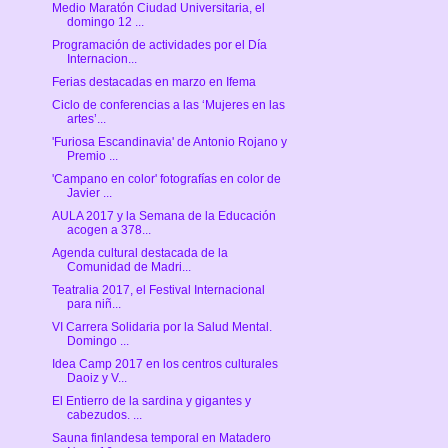
Medio Maratón Ciudad Universitaria, el
domingo 12 ...
Programación de actividades por el Día
Internacion...
Ferias destacadas en marzo en Ifema
Ciclo de conferencias a las ‘Mujeres en las
artes’...
'Furiosa Escandinavia' de Antonio Rojano y
Premio ...
'Campano en color' fotografías en color de
Javier ...
AULA 2017 y la Semana de la Educación
acogen a 378...
Agenda cultural destacada de la
Comunidad de Madri...
Teatralia 2017, el Festival Internacional
para niñ...
VI Carrera Solidaria por la Salud Mental.
Domingo ...
Idea Camp 2017 en los centros culturales
Daoiz y V...
El Entierro de la sardina y gigantes y
cabezudos. ...
Sauna finlandesa temporal en Matadero