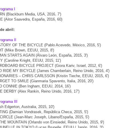
rograma I
 (Blackburn Media, USA, 2016, 7')
 (Aitor Saavedra, España, 2016, 60)
de abril:
rograma II
TORY OF THE BICYCLE (Pablo Acevedo, México, 2016, 5')
 (Mike Brown, EEUU, 2015, 8')
 STARTS AGAIN (Álvaro León, España, 2015, 3')
 (Caroline Knight, EEUU, 2015, 11')
DBOARD BICYCLE PROJECT (Giora Kariv, Israel, 2012, 6')
 RIDE MY BICYCLE (James Chamberlain, Reino Unido, 2016, 4')
ONARIES – CHRIS CARLSSON (Kristin Tieche, EEUU, 2015, 6')
GET TO SMILE (Gianmaria Spavento, Italia, 2016, 20')
 CONNIE (Ben Ingham, EEUU, 2014, 16')
 DERBY (Alex Rankin, Reino Unido, 2016, 17')
rograma III
 Edgerton, Australia, 2015, 10')
NG (Damian Vondrasek, República Checa, 2015, 5')
IRCLE (Jean-Marc Joseph, Libano/España, 2015, 5')
HE MOUNTAIN (Orlando von Einsiedel, Reino Unido, 2015, 9')
NELLE IN TOKYO (Lucas Brunelle, EEUU / Japón, 2016, 3')