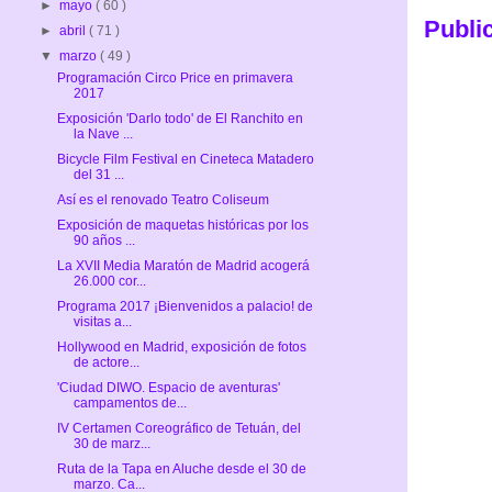
►
mayo
( 60 )
Publi
►
abril
( 71 )
▼
marzo
( 49 )
Programación Circo Price en primavera
2017
Exposición 'Darlo todo' de El Ranchito en
la Nave ...
Bicycle Film Festival en Cineteca Matadero
del 31 ...
Así es el renovado Teatro Coliseum
Exposición de maquetas históricas por los
90 años ...
La XVII Media Maratón de Madrid acogerá
26.000 cor...
Programa 2017 ¡Bienvenidos a palacio! de
visitas a...
Hollywood en Madrid, exposición de fotos
de actore...
'Ciudad DIWO. Espacio de aventuras'
campamentos de...
IV Certamen Coreográfico de Tetuán, del
30 de marz...
Ruta de la Tapa en Aluche desde el 30 de
marzo. Ca...