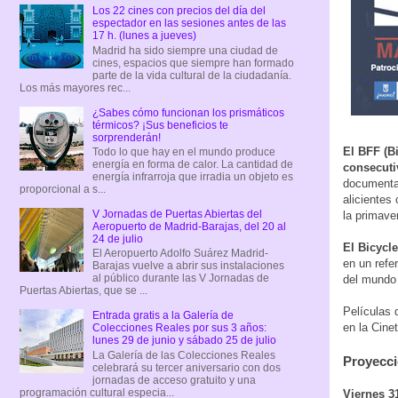
Los 22 cines con precios del día del
espectador en las sesiones antes de las
17 h. (lunes a jueves)
Madrid ha sido siempre una ciudad de
cines, espacios que siempre han formado
parte de la vida cultural de la ciudadanía.
Los más mayores rec...
¿Sabes cómo funcionan los prismáticos
térmicos? ¡Sus beneficios te
sorprenderán!
El BFF (Bi
Todo lo que hay en el mundo produce
energía en forma de calor. La cantidad de
consecuti
energía infrarroja que irradia un objeto es
documental
proporcional a s...
alicientes
V Jornadas de Puertas Abiertas del
la primave
Aeropuerto de Madrid-Barajas, del 20 al
24 de julio
El Bicycl
El Aeropuerto Adolfo Suárez Madrid-
en un refe
Barajas vuelve a abrir sus instalaciones
al público durante las V Jornadas de
del mundo 
Puertas Abiertas, que se ...
Películas 
Entrada gratis a la Galería de
en la Cine
Colecciones Reales por sus 3 años:
lunes 29 de junio y sábado 25 de julio
La Galería de las Colecciones Reales
Proyecc
celebrará su tercer aniversario con dos
jornadas de acceso gratuito y una
programación cultural especia...
Viernes 3