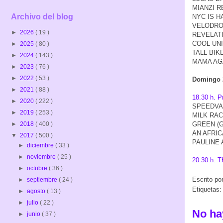
MIANZI RE
Archivo del blog
NYC IS HA
VELODROOL
►
2026
( 19 )
REVELATION
COOL UNIC
►
2025
( 80 )
TALL BIKE
►
2024
( 143 )
MAMA AGAT
►
2023
( 76 )
►
2022
( 53 )
Domingo 2
►
2021
( 88 )
18.30 h. P
►
2020
( 222 )
SPEEDVAG
►
2019
( 253 )
MILK RACE
►
2018
( 400 )
GREEN (GR
AN AFRICA
▼
2017
( 500 )
PAULINE A
►
diciembre
( 33 )
►
noviembre
( 25 )
20.30 h.
►
octubre
( 36 )
Escrito po
►
septiembre
( 24 )
Etiquetas
►
agosto
( 13 )
►
julio
( 22 )
No ha
►
junio
( 37 )