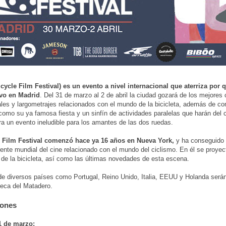
cycle Film Festival) es un evento a nivel internacional que aterriza por 
vo en Madrid
. Del 31 de marzo al 2 de abril la ciudad gozará de los mejores 
es y largometrajes relacionados con el mundo de la bicicleta, además de co
 como su ya famosa fiesta y un sinfín de actividades paralelas que harán del
ra un evento ineludible para los amantes de las dos ruedas.
e Film Festival comenzó hace ya 16 años en Nueva York,
y ha conseguido 
rente mundial del cine relacionado con el mundo del ciclismo. En él se proyec
de la bicicleta, así como las últimas novedades de esta escena.
de diversos países como Portugal, Reino Unido, Italia, EEUU y Holanda será
teca del Matadero.
iones
1 de marzo: