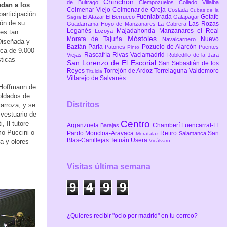
Chinchón
de Buitrago
Ciempozuelos
Collado Villalba
adan a los
Colmenar Viejo
Colmenar de Oreja
Coslada
Cubas de la
articipación
Fuenlabrada
Getafe
El Atazar
El Berrueco
Galapagar
Sagra
ión de su
Las Rozas
Guadarrama
Hoyo de Manzanares
La Cabrera
Leganés
Majadahonda
Manzanares el Real
Lozoya
tes tan
Móstoles
Morata de Tajuña
Nuevo
Navalcarnero
 Diseñada y
Baztán
Parla
Pozuelo de Alarcón
Patones
Puentes
Pinto
rca de 9.000
Rascafría
Rivas-Vaciamadrid
Viejas
Robledillo de la Jara
sticas
San Lorenzo de El Escorial
San Sebastián de los
Reyes
Torrejón de Ardoz
Torrelaguna
Valdemoro
Titulcia
Villarejo de Salvanés
 Hoffmann de
soldados de
Distritos
carroza, y se
vestuario de
Centro
, Il tutore
Arganzuela
Chamberí
Fuencarral-El
Barajas
mo Puccini o
Pardo
Moncloa-Aravaca
Retiro
San
Salamanca
Moratalaz
Blas-Canillejas
Tetuán
Usera
Vicálvaro
a y olores
Visitas última semana
9
4
9
9
¿Quieres recibir "ocio por madrid" en tu correo?