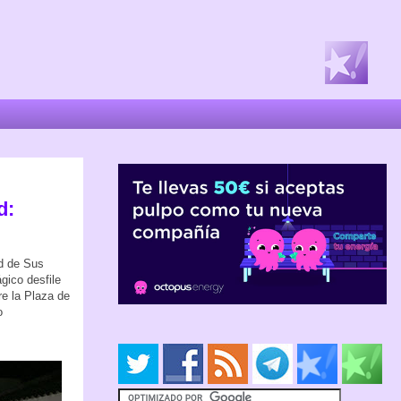
d:
id de Sus
gico desfile
re la Plaza de
o