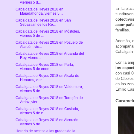
viernes 5 d...
En la plaz
Cabalgata de Reyes 2018 en
Majadahonda, viernes 5 ...
sustituyen
colectivo
Cabalgata de Reyes 2018 en San
acompaña
Sebastián de los Re...
familias.
Cabalgata de Reyes 2018 en Móstoles,
viernes 5 de ...
Además, en
Cabalgata de Reyes 2018 en Pozuelo de
acompañant
Alarcón, vie...
Cabalgata 
Cabalgata de Reyes 2018 en Arganda del
Rey, vierne...
Con la amp
Cabalgata de Reyes 2018 en Parla,
los espaci
viernes 5 de enero
con casi 6
Cabalgata de Reyes 2018 en Alcalá de
de Cibeles
Henares, vier...
en las zon
Cabalgata de Reyes 2018 en Valdemoro,
Emilio Cas
viernes 5 de...
Cabalgata de Reyes 2018 en Torrejón de
Caramelo
Ardoz, vier...
Cabalgata de Reyes 2018 en Coslada,
viernes 5 de e...
Cabalgata de Reyes 2018 en Alcorcón,
viernes 5 de ...
Horario de acceso a las gradas de la