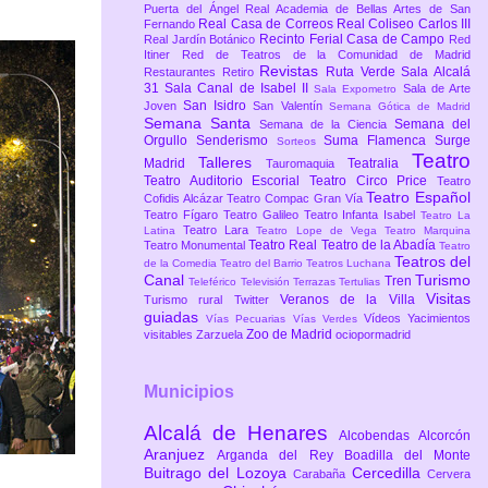
Puerta del Ángel
Real Academia de Bellas Artes de San
Real Casa de Correos
Real Coliseo Carlos III
Fernando
Recinto Ferial Casa de Campo
Real Jardín Botánico
Red
Itiner
Red de Teatros de la Comunidad de Madrid
Revistas
Ruta Verde
Sala Alcalá
Restaurantes
Retiro
31
Sala Canal de Isabel II
Sala de Arte
Sala Expometro
San Isidro
Joven
San Valentín
Semana Gótica de Madrid
Semana Santa
Semana del
Semana de la Ciencia
Orgullo
Senderismo
Suma Flamenca
Surge
Sorteos
Teatro
Talleres
Madrid
Teatralia
Tauromaquia
Teatro Auditorio Escorial
Teatro Circo Price
Teatro
Teatro Español
Cofidis Alcázar
Teatro Compac Gran Vía
Teatro Fígaro
Teatro Galileo
Teatro Infanta Isabel
Teatro La
Teatro Lara
Latina
Teatro Lope de Vega
Teatro Marquina
Teatro Real
Teatro de la Abadía
Teatro Monumental
Teatro
Teatros del
de la Comedia
Teatro del Barrio
Teatros Luchana
Canal
Turismo
Tren
Teleférico
Televisión
Terrazas
Tertulias
Visitas
Veranos de la Villa
Turismo rural
Twitter
guiadas
Vídeos
Yacimientos
Vías Pecuarias
Vías Verdes
Zoo de Madrid
visitables
Zarzuela
ociopormadrid
Municipios
Alcalá de Henares
Alcobendas
Alcorcón
Aranjuez
Arganda del Rey
Boadilla del Monte
Buitrago del Lozoya
Cercedilla
Carabaña
Cervera