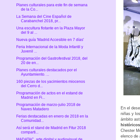
Planes culturales para este fin de semana
de la Co...
La Semana del Cine Español de
Carabanchel 2018, pr...
Una escultura flotante en la Plaza Mayor
del 9 al ...
Nueva guía 'Madrid Accesible en 7 días'
Feria Internacional de la Moda Infantil y
Juvenil ...
Programación del Gastrofestival 2018, del
20 de en...
Planes culturales destacados por el
Ayuntamiento. ...
160 piezas de los yacimientos miocenos
del Cerro d...
Programación de actos en el estand de
Madrid en Fi...
Programación de marzo-julio 2018 de
En el dese
Naves Matadero
niñas y lo
Ferias destacadas en enero de 2018 en la
ámbito as
Comunidad...
históricos
Así será el stand de Madrid en Fitur 2018
Chester Mo
comparti...
elenco de 
MADATAC, arte digital y audiovisual de