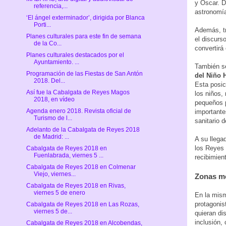
y Óscar. D
referencia,...
astronomía
‘El ángel exterminador’, dirigida por Blanca
Porti...
Además, tr
Planes culturales para este fin de semana
el discurs
de la Co...
convertirá
Planes culturales destacados por el
Ayuntamiento. ...
También se
Programación de las Fiestas de San Antón
del Niño 
2018. Del...
Esta posic
Así fue la Cabalgata de Reyes Magos
los niños,
2018, en vídeo
pequeños 
Agenda enero 2018. Revista oficial de
importante
Turismo de l...
sanitario 
Adelanto de la Cabalgata de Reyes 2018
de Madrid: ...
A su llega
los Reyes 
Cabalgata de Reyes 2018 en
Fuenlabrada, viernes 5 ...
recibimien
Cabalgata de Reyes 2018 en Colmenar
Viejo, viernes...
Zonas mo
Cabalgata de Reyes 2018 en Rivas,
viernes 5 de enero
En la mism
protagonis
Cabalgata de Reyes 2018 en Las Rozas,
viernes 5 de...
quieran di
inclusión,
Cabalgata de Reyes 2018 en Alcobendas,