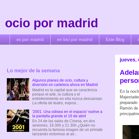
ocio por madrid
es por madrid
en bici por madrid
Este Blog
jueves, 
Lo mejor de la semana
Adela
perso
Algunos planes de ocio, cultura y
diversión en cartelera ahora en Madrid
Madrid es la capital que se caracteriza
En la noch
porque el arte, la cultura y el
Majestades
entretenimiento en ella nunca descansan.
preparado 
La oferta de teatro, exposi...
Ramón de l
'2001. Una odisea en el espacio' vuelve a
principalm
la pantalla grande el 16 de abril
En 24 de las salas de Cinesa, en dos
sesiones, 18.30h y 21.30h ¿Quién no
recuerda la famosa imagen de un primate
lanzando victorioso al air...