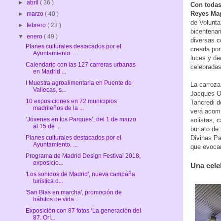
►
abril
( 36 )
Con todas
Reyes Ma
►
marzo
( 40 )
de Volunta
►
febrero
( 23 )
bicentenar
▼
enero
( 49 )
diversas co
Planes culturales destacados por el
creada por
Ayuntamiento. ...
luces y de
Calendario con las 127 carreras urbanas
celebradas
en Madrid ...
I Muestra agroalimentaria en Puente de
La carroza
Vallecas, s...
Jacques Of
10 exposiciones en 72 municipios
Tancredi d
madrileños de la ...
verá acomp
‘Jóvenes en los Parques’, del 1 de marzo
solistas, c
al 15 de ...
burlato de
Divinas Pa
Planes culturales destacados por el
Ayuntamiento. ...
que evocan
Programa de Madrid Design Festival 2018,
exposicio...
Una cele
'Los sonidos de Madrid', nueva campaña
turística d...
'San Blas en marcha', promoción de
hábitos de vida...
Exposición con 87 fotos ‘La generación del
87. Orí...