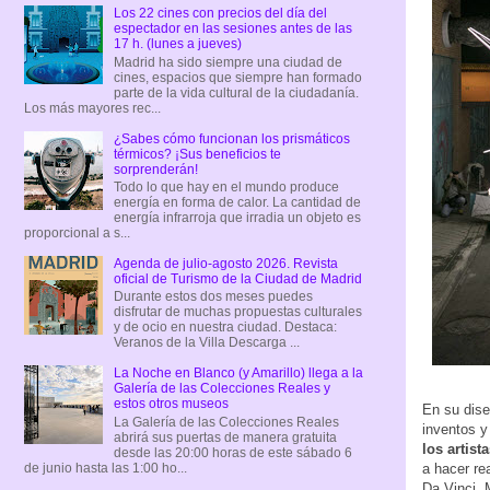
Los 22 cines con precios del día del
espectador en las sesiones antes de las
17 h. (lunes a jueves)
Madrid ha sido siempre una ciudad de
cines, espacios que siempre han formado
parte de la vida cultural de la ciudadanía.
Los más mayores rec...
¿Sabes cómo funcionan los prismáticos
térmicos? ¡Sus beneficios te
sorprenderán!
Todo lo que hay en el mundo produce
energía en forma de calor. La cantidad de
energía infrarroja que irradia un objeto es
proporcional a s...
Agenda de julio-agosto 2026. Revista
oficial de Turismo de la Ciudad de Madrid
Durante estos dos meses puedes
disfrutar de muchas propuestas culturales
y de ocio en nuestra ciudad. Destaca:
Veranos de la Villa Descarga ...
La Noche en Blanco (y Amarillo) llega a la
Galería de las Colecciones Reales y
estos otros museos
En su dise
La Galería de las Colecciones Reales
inventos y
abrirá sus puertas de manera gratuita
los artist
desde las 20:00 horas de este sábado 6
de junio hasta las 1:00 ho...
a hacer re
Da Vinci, 