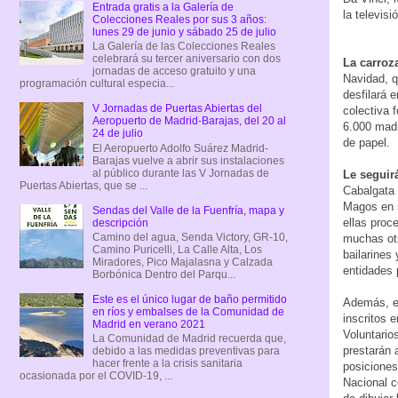
Entrada gratis a la Galería de
la televis
Colecciones Reales por sus 3 años:
lunes 29 de junio y sábado 25 de julio
La Galería de las Colecciones Reales
celebrará su tercer aniversario con dos
La carroz
jornadas de acceso gratuito y una
Navidad, q
programación cultural especia...
desfilará 
V Jornadas de Puertas Abiertas del
colectiva 
Aeropuerto de Madrid-Barajas, del 20 al
6.000 madr
24 de julio
de papel.
El Aeropuerto Adolfo Suárez Madrid-
Barajas vuelve a abrir sus instalaciones
al público durante las V Jornadas de
Le seguir
Puertas Abiertas, que se ...
Cabalgata 
Magos en s
Sendas del Valle de la Fuenfría, mapa y
ellas proc
descripción
Camino del agua, Senda Victory, GR-10,
muchas otr
Camino Puricelli, La Calle Alta, Los
bailarines
Miradores, Pico Majalasna y Calzada
entidades 
Borbónica Dentro del Parqu...
Este es el único lugar de baño permitido
Además, e
en ríos y embalses de la Comunidad de
inscritos 
Madrid en verano 2021
Voluntario
La Comunidad de Madrid recuerda que,
prestarán 
debido a las medidas preventivas para
hacer frente a la crisis sanitaria
posiciones
ocasionada por el COVID-19, ...
Nacional c