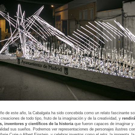
ño de este año, la Cabalgata ha sido concebida como un relato fascinante so
 creaciones de todo tipo, fruto de la imaginación y de la creatividad, y
rendir
as, inventores y científicos de la historia
que fueron capaces de imaginar y 
alidad sus sueños. Podremos ver representaciones de personajes ilustres c
Marie Curie o Albert Einstein, y celebrar inventos como el reloj, la imprenta, l