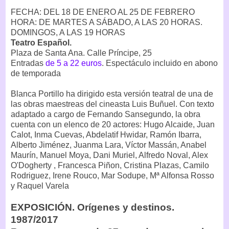
FECHA: DEL 18 DE ENERO AL 25 DE FEBRERO
HORA: DE MARTES A SÁBADO, A LAS 20 HORAS.
DOMINGOS, A LAS 19 HORAS
Teatro Español.
Plaza de Santa Ana. Calle Príncipe, 25
Entradas
de 5 a 22 euros
. Espectáculo incluido en abono
de temporada
Blanca Portillo ha dirigido esta versión teatral de una de
las obras maestreas del cineasta Luis Buñuel. Con texto
adaptado a cargo de Fernando Sansegundo, la obra
cuenta con un elenco de 20 actores: Hugo Alcaide, Juan
Calot, Inma Cuevas, Abdelatif Hwidar, Ramón Ibarra,
Alberto Jiménez, Juanma Lara, Víctor Massán, Anabel
Maurín, Manuel Moya, Dani Muriel, Alfredo Noval, Alex
O'Dogherty , Francesca Piñon, Cristina Plazas, Camilo
Rodriguez, Irene Rouco, Mar Sodupe, Mª Alfonsa Rosso
y Raquel Varela
EXPOSICIÓN. Orígenes y destinos.
1987/2017