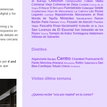
Chinchón
de Buitrago
Ciempozuelos
Collado Villalba
Colmenar Viejo
Colmenar de Oreja
Coslada
Cubas de la
Fuenlabrada
Getafe
El Atazar
El Berrueco
Galapagar
Sagra
periencias
Las Rozas
Guadarrama
Hoyo de Manzanares
La Cabrera
igital y los
Leganés
Majadahonda
Manzanares el Real
Lozoya
Móstoles
Morata de Tajuña
Nuevo
Navalcarnero
Baztán
Parla
Pozuelo de Alarcón
Patones
Puentes
Pinto
Rascafría
Rivas-Vaciamadrid
Viejas
Robledillo de la Jara
aming y la
San Lorenzo de El Escorial
San Sebastián de los
á expuesta en
Reyes
Torrejón de Ardoz
Torrelaguna
Valdemoro
Titulcia
 de debate en
Villarejo de Salvanés
anera cercana
Distritos
Centro
Arganzuela
Chamberí
Fuencarral-El
Barajas
do por
d and
Pardo
Moncloa-Aravaca
Retiro
San
Salamanca
Moratalaz
as que
Blas-Canillejas
Tetuán
Usera
Vicálvaro
Visitas última semana
¿Quieres recibir "ocio por madrid" en tu correo?