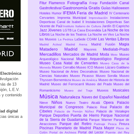
Fotografía
Fitur
Flamenco
Fundación Canal
Frinje
Gastronomía
Gratis
Gastrofestival
Guías
Halloween
IFEMA Feria de Madrid
Hoteles
Humor
IV Centenario
Cervantes
Imprenta Municipal
Instalaciones
Improvisación
Deportivas Canal de Isabel II
Instalaciones Deportivas San
Vicente de Paúl
Jardín El Capricho
Instituto Italiano de Cultura
Jazz
Jóvenes
La Noche de los
LGTB
La Casa Encendida
Libros
La Noche de los Teatros
La Noche en Vivo
La Noche
Libros
Las Ventas
los Museos
LaSede COAM
La Pedriza
Magia
Madrid Fusión
Madrid Activa!
Madrid Arena
Matadero Madrid
Medialab-Prado
Mayores
Mercadillos
Mercados de Madrid
Moda
Museo
Moto
Museo Arqueológico Regional
Arqueológico Nacional
Museo Casa Natal de Cervantes
Museo Casa de la
Museo Cerralbo
Museo ICO
Museo Lázaro Galdiano
Moneda
Museo Nacional de Artes Decorativas
Museo Nacional de
 Electrónica
Ciencias Naturales
Museo Picasso
Museo Sorolla
Museo
divulgación
Thyssen-Bornemisza
Museo de Historia de
Museo de América
 más de 13
Madrid
Museo del Ferrocarril
Museo del Prado
Museo del
ijón, L.E.V.
Musicales
Romanticismo
Museos
Museo del Traje
s y contenido
Música
Naturaleza
Navidad
Naves del Español
Niños
Opera
Palacio
Nieve
Nuevo Teatro Alcalá
Municipal de Congresos
Palacio de
Palacio Real
ad digital
Cibeles
Palacio de Vistalegre
Palacio de Fernán Núñez
Parque Deportivo Puerta de Hierro
Parque Nacional
cias únicas a
de la Sierra de Guadarrama
Parque Warner
Parque de
Parque del Retiro
Atracciones
Pintura
Patinaje
Pesca
Piscinas
Planetario de Madrid
Plaza Mayor
Plaza de
Portal del Lector
Colón
Portal de Archivos
Puente del Rey