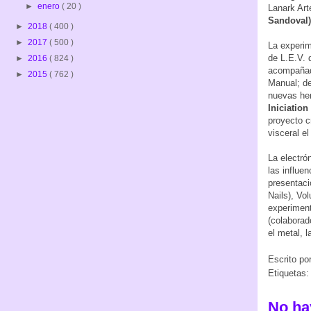
►
enero
( 20 )
Lanark Art
Sandoval)
►
2018
( 400 )
►
2017
( 500 )
La experim
de L.E.V.
►
2016
( 824 )
acompañad
►
2015
( 762 )
Manual; d
nuevas her
Iniciation
proyecto c
visceral e
La electró
las influe
presentaci
Nails), Vo
experiment
(colaborad
el metal, l
Escrito po
Etiquetas:
No ha