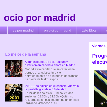
ocio por madrid
es por madrid
en bici por madrid
Este Blog
viernes,
Lo mejor de la semana
Progr
electr
Algunos planes de ocio, cultura y
diversión en cartelera ahora en Madrid
Madrid es la capital que se caracteriza
porque el arte, la cultura y el
entretenimiento en ella nunca descansan.
La oferta de teatro, exposi...
'2001. Una odisea en el espacio' vuelve a
la pantalla grande el 16 de abril
En 24 de las salas de Cinesa, en dos
sesiones, 18.30h y 21.30h ¿Quién no
recuerda la famosa imagen de un primate
lanzando victorioso al air...