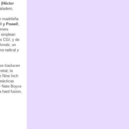
 (Héctor
atadero.
n madrileña
l y Powell
,
rmers
e emplean
es CGI; y de
 Amobi, un
ma radical y
 se traslucen
etal; la
 Nine Inch
prácticas
 y Nate Boyce
a hard fusion,