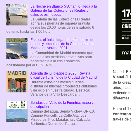
La Noche en Blanco (y Amarillo) llega a la
Galería de las Colecciones Reales y
estos otros museos
La Galería de las Colecciones Reales
abrirá sus puertas de manera gratuita
desde las 20:00 horas de este sábado 6
de junio hasta las 1:00 ho...
Este es el único lugar de baño permitido
en ríos y embalses de la Comunidad de
Madrid en verano 2021
La Comunidad de Madrid recuerda que,
debido a las medidas preventivas para
hacer frente a la crisis sanitaria
ocasionada por el COVID-19, ...
Nace L.E.V
Agenda de julio-agosto 2026. Revista
Visual (L.
oficial de Turismo de la Ciudad de Madrid
de la crea
Durante estos dos meses puedes
disfrutar de muchas propuestas culturales
años, hace
y de ocio en nuestra ciudad. Destaca:
extiende s
Veranos de la Villa Descarga ...
diferentes.
Sendas del Valle de la Fuenfría, mapa y
descripción
Entre el 17
Camino del agua, Senda Victory, GR-10,
contempo
Camino Puricelli, La Calle Alta, Los
través de 
Miradores, Pico Majalasna y Calzada
Borbónica Dentro del Parqu...