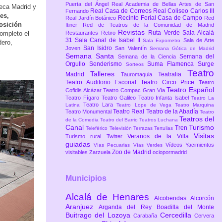
Puerta del Ángel
Real Academia de Bellas Artes de San
eca Madrid y
Real Casa de Correos
Real Coliseo Carlos III
Fernando
es,
Recinto Ferial Casa de Campo
Real Jardín Botánico
Red
osición
Itiner
Red de Teatros de la Comunidad de Madrid
Revistas
Ruta Verde
Sala Alcalá
ompleto el
Restaurantes
Retiro
31
Sala Canal de Isabel II
Sala de Arte
Sala Expometro
dero,
San Isidro
Joven
San Valentín
Semana Gótica de Madrid
Semana Santa
Semana del
Semana de la Ciencia
Orgullo
Senderismo
Suma Flamenca
Surge
Sorteos
Teatro
Talleres
Madrid
Teatralia
Tauromaquia
Teatro Auditorio Escorial
Teatro Circo Price
Teatro
Teatro Español
Cofidis Alcázar
Teatro Compac Gran Vía
Teatro Fígaro
Teatro Galileo
Teatro Infanta Isabel
Teatro La
Teatro Lara
Latina
Teatro Lope de Vega
Teatro Marquina
Teatro Real
Teatro de la Abadía
Teatro Monumental
Teatro
Teatros del
de la Comedia
Teatro del Barrio
Teatros Luchana
Canal
Turismo
Tren
Teleférico
Televisión
Terrazas
Tertulias
Visitas
Veranos de la Villa
Turismo rural
Twitter
guiadas
Vídeos
Yacimientos
Vías Pecuarias
Vías Verdes
Zoo de Madrid
visitables
Zarzuela
ociopormadrid
Municipios
Alcalá de Henares
Alcobendas
Alcorcón
Aranjuez
Arganda del Rey
Boadilla del Monte
Buitrago del Lozoya
Cercedilla
Carabaña
Cervera