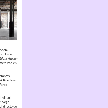
sonora
vo. Es el
Silver Apples
nmersivas en
nombres
hi Kurokaw
Warp)
iovisual
de
Sega
l directo de