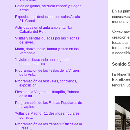
Pelea de gallos, zarzuela cabaré y fuegos
artifici...
En su prim
inmersiva
Exposiciones destacadas en salas Alcalá
31, Canal ...
mundos vir
Actividades en el aula ambiental ‘La
Cabaña del Re...
Vortex mos
creación e
Visitas y sendas guiadas por las 4 zonas
todas sus 
del inver...
torno a es
Moda, danza, baile, humor y circo en los
y accesibl
Veranos d...
'Invisibles, buscando una segunda
Sonido S
oportunidad’, ex...
Programación de las fiestas de la Virgen
La Nave 1
de la Ant...
b audiote
Programación de festivales, conciertos,
tendrán lu
exposicion...
Fiesta de la Virgen de Urkupiña, Patrona
de la Int...
Programación de las Fiestas Populares de
Lavapiés ...
‘Villas de Madrid’: 11 destinos singulares
por su ...
Programación de los trenes turísticos de la
Fresa,...