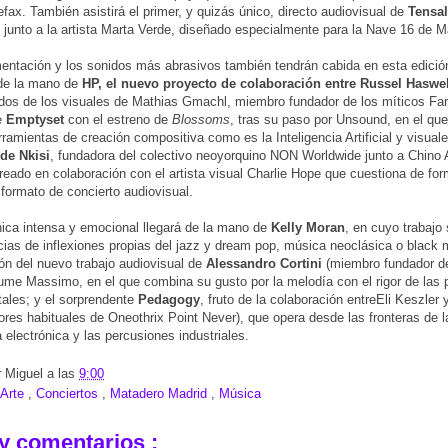
efax. También asistirá el primer, y quizás único, directo audiovisual de
Tensal
junto a la artista Marta Verde, diseñado especialmente para la Nave 16 de M
entación y los sonidos más abrasivos también tendrán cabida en esta edició
 de la mano de
HP, el nuevo proyecto de colaboración entre Russel Haswel
os de los visuales de Mathias Gmachl, miembro fundador de los míticos Fa
e
Emptyset
con el estreno de
Blossoms
, tras su paso por Unsound, en el qu
ramientas de creación compositiva como es la Inteligencia Artificial y visual
 de Nkisi
, fundadora del colectivo neoyorquino NON Worldwide junto a Chino
reado en colaboración con el artista visual Charlie Hope que cuestiona de for
l formato de concierto audiovisual.
nica intensa y emocional llegará de la mano de
Kelly Moran
, en cuyo trabajo
ncias de inflexiones propias del jazz y dream pop, música neoclásica o black m
ón del nuevo trabajo audiovisual de
Alessandro Cortini
(miembro fundador de
lume Massimo, en el que combina su gusto por la melodía con el rigor de las 
ales; y el sorprendente
Pedagogy
, fruto de la colaboración entreEli Keszler
ores habituales de Oneothrix Point Never), que opera desde las fronteras de l
a electrónica y las percusiones industriales.
r
Miguel
a las
9:00
Arte
,
Conciertos
,
Matadero Madrid
,
Música
y comentarios :