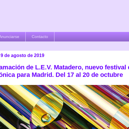
Anunciarse
Contacto
 9 de agosto de 2019
amación de L.E.V. Matadero, nuevo festival 
ónica para Madrid. Del 17 al 20 de octubre