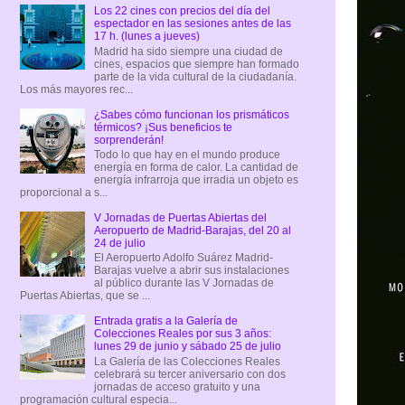
Los 22 cines con precios del día del
espectador en las sesiones antes de las
17 h. (lunes a jueves)
Madrid ha sido siempre una ciudad de
cines, espacios que siempre han formado
parte de la vida cultural de la ciudadanía.
Los más mayores rec...
¿Sabes cómo funcionan los prismáticos
térmicos? ¡Sus beneficios te
sorprenderán!
Todo lo que hay en el mundo produce
energía en forma de calor. La cantidad de
energía infrarroja que irradia un objeto es
proporcional a s...
V Jornadas de Puertas Abiertas del
Aeropuerto de Madrid-Barajas, del 20 al
24 de julio
El Aeropuerto Adolfo Suárez Madrid-
Barajas vuelve a abrir sus instalaciones
al público durante las V Jornadas de
Puertas Abiertas, que se ...
Entrada gratis a la Galería de
Colecciones Reales por sus 3 años:
lunes 29 de junio y sábado 25 de julio
La Galería de las Colecciones Reales
celebrará su tercer aniversario con dos
jornadas de acceso gratuito y una
programación cultural especia...