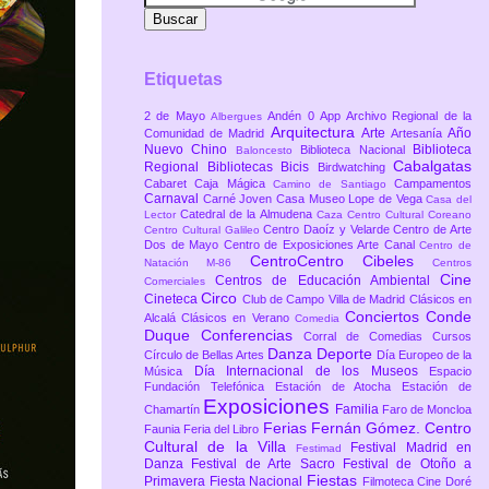
Etiquetas
2 de Mayo
Andén 0
App
Archivo Regional de la
Albergues
Arquitectura
Arte
Año
Comunidad de Madrid
Artesanía
Nuevo Chino
Biblioteca
Biblioteca Nacional
Baloncesto
Cabalgatas
Regional
Bibliotecas
Bicis
Birdwatching
Cabaret
Caja Mágica
Campamentos
Camino de Santiago
Carnaval
Carné Joven
Casa Museo Lope de Vega
Casa del
Catedral de la Almudena
Lector
Caza
Centro Cultural Coreano
Centro Daoíz y Velarde
Centro de Arte
Centro Cultural Galileo
Dos de Mayo
Centro de Exposiciones Arte Canal
Centro de
CentroCentro Cibeles
Natación M-86
Centros
Cine
Centros de Educación Ambiental
Comerciales
Circo
Cineteca
Club de Campo Villa de Madrid
Clásicos en
Conciertos
Conde
Alcalá
Clásicos en Verano
Comedia
Duque
Conferencias
Corral de Comedias
Cursos
Danza
Deporte
Círculo de Bellas Artes
Día Europeo de la
Día Internacional de los Museos
Música
Espacio
Fundación Telefónica
Estación de Atocha
Estación de
Exposiciones
Familia
Chamartín
Faro de Moncloa
Ferias
Fernán Gómez. Centro
Faunia
Feria del Libro
Cultural de la Villa
Festival Madrid en
Festimad
Danza
Festival de Arte Sacro
Festival de Otoño a
Fiestas
Primavera
Fiesta Nacional
Filmoteca Cine Doré