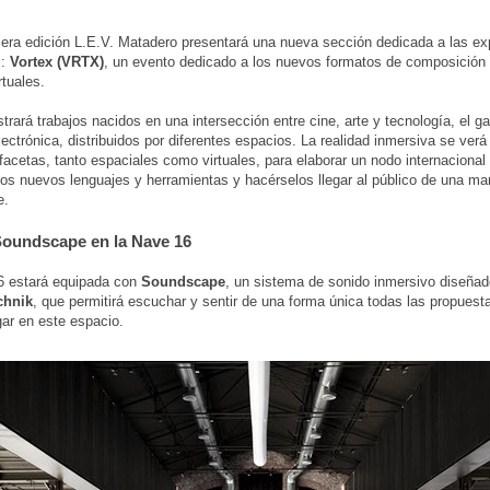
era edición L.E.V. Matadero presentará una nueva sección dedicada a las ex
s:
Vortex (VRTX)
, un evento dedicado a los nuevos formatos de composición d
tuales.
trará trabajos nacidos en una intersección entre cine, arte y tecnología, el g
lectrónica, distribuidos por diferentes espacios. La realidad inmersiva se ver
facetas, tanto espaciales como virtuales, para elaborar un nodo internacional
tos nuevos lenguajes y herramientas y hacérselos llegar al público de una m
e.
oundscape en la Nave 16
6 estará equipada con
Soundscape
, un sistema de sonido inmersivo diseña
chnik
, que permitirá escuchar y sentir de una forma única todas las propuest
gar en este espacio.