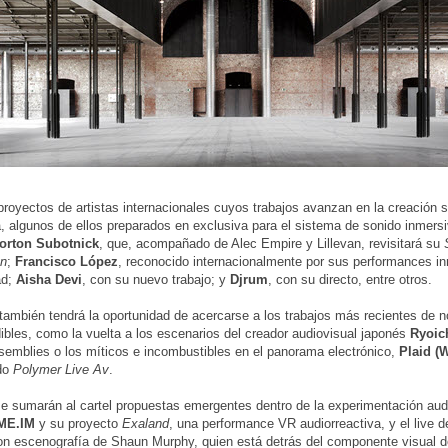
proyectos de artistas internacionales cuyos trabajos avanzan en la creación 
a, algunos de ellos preparados en exclusiva para el sistema de sonido inmersi
orton Subotnick
, que, acompañado de Alec Empire y Lillevan, revisitará su
on
;
Francisco López
, reconocido internacionalmente por sus performances i
ad;
Aisha Devi
, con su nuevo trabajo; y
Djrum
, con su directo, entre otros.
 también tendrá la oportunidad de acercarse a los trabajos más recientes de 
ibles, como la vuelta a los escenarios del creador audiovisual japonés
Ryoic
emblies o los míticos e incombustibles en el panorama electrónico,
Plaid (
do
Polymer Live Av
.
 sumarán al cartel propuestas emergentes dentro de la experimentación aud
ME.IM
y su proyecto
Exaland
, una performance VR audiorreactiva, y el live 
on escenografía de Shaun Murphy, quien está detrás del componente visual de