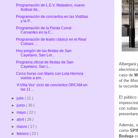
Programación de L.E.V. Matadero, nuevo
festival de...
Programación de conciertos en las Vistillas
y la P...
Programación de la Fiesta Corral
Cervantes en la C...
Programación de teatro clásico en el Real
Coliseo ...
Hoy pregón de las fiestas de San
Cayetano, San Lor...
Programa oficial de fiestas de San
Albergará 
Cayetano, San L...
electrónic
Cinco horas con Mario con Lola Herrera
caso de
M
vuelve a em...
of the Mo
‘A Villa Voz’ ciclo de conciertos ORCAM en
la oscurid
las 11 ...
El público
►
julio
( 21 )
imprescind
►
junio
( 30 )
con subass
►
mayo
( 22 )
presentan
►
abril
( 26 )
Además, se
►
marzo
( 17 )
como
SPI
►
febrero
( 23 )
Bodega
c