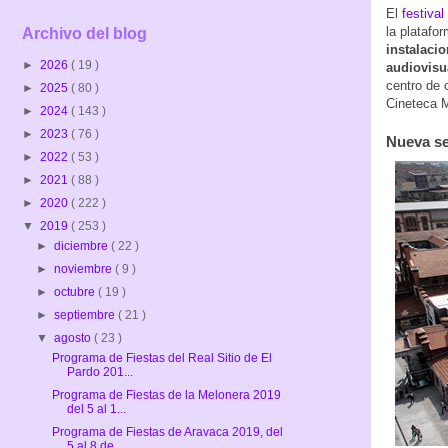
El
festiva
la platafo
Archivo del blog
instalaci
►
2026
( 19 )
audiovisu
centro de 
►
2025
( 80 )
Cineteca Ma
►
2024
( 143 )
►
2023
( 76 )
Nueva se
►
2022
( 53 )
►
2021
( 88 )
►
2020
( 222 )
▼
2019
( 253 )
►
diciembre
( 22 )
►
noviembre
( 9 )
►
octubre
( 19 )
►
septiembre
( 21 )
▼
agosto
( 23 )
Programa de Fiestas del Real Sitio de El
Pardo 201...
Programa de Fiestas de la Melonera 2019
del 5 al 1...
Programa de Fiestas de Aravaca 2019, del
5 al 8 de...