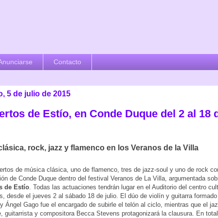
Anunciarse
Contacto
 5 de julio de 2015
rtos de Estío, en Conde Duque del 2 al 18 d
lásica, rock, jazz y flamenco en los Veranos de la Villa
ertos de música clásica, uno de flamenco, tres de jazz-soul y uno de rock co
ón de Conde Duque dentro del festival Veranos de La Villa, argumentada sobr
s de Estío
. Todas las actuaciones tendrán lugar en el Auditorio del centro cult
s, desde el jueves 2 al sábado 18 de julio. El dúo de violín y guitarra formad
 y Ángel Gago fue el encargado de subirle el telón al ciclo, mientras que el jaz
e, guitarrista y compositora Becca Stevens protagonizará la clausura. En total