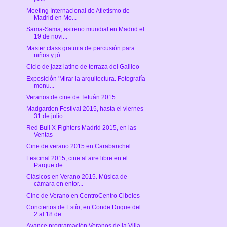
Meeting Internacional de Atletismo de
Madrid en Mo...
Sama-Sama, estreno mundial en Madrid el
19 de novi...
Master class gratuita de percusión para
niños y jó...
Ciclo de jazz latino de terraza del Galileo
Exposición 'Mirar la arquitectura. Fotografía
monu...
Veranos de cine de Tetuán 2015
Madgarden Festival 2015, hasta el viernes
31 de julio
Red Bull X-Fighters Madrid 2015, en las
Ventas
Cine de verano 2015 en Carabanchel
Fescinal 2015, cine al aire libre en el
Parque de ...
Clásicos en Verano 2015. Música de
cámara en entor...
Cine de Verano en CentroCentro Cibeles
Conciertos de Estío, en Conde Duque del
2 al 18 de...
Avance programación Veranos de la Villa