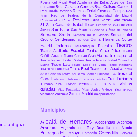
Puerta del Ángel
Real Academia de Bellas Artes de San
Real Casa de Correos
Real Coliseo Carlos III
Fernando
Recinto Ferial Casa de Campo
Real Jardín Botánico
Red
Itiner
Red de Teatros de la Comunidad de Madrid
Revistas
Ruta Verde
Sala Alcalá
Restaurantes
Retiro
31
Sala Canal de Isabel II
Sala de Arte
Sala Expometro
San Isidro
Joven
San Valentín
Semana Gótica de Madrid
Semana Santa
Semana del
Semana de la Ciencia
Orgullo
Senderismo
Suma Flamenca
Surge
Sorteos
Teatro
Talleres
Madrid
Teatralia
Tauromaquia
Teatro Auditorio Escorial
Teatro Circo Price
Teatro
Teatro Español
Cofidis Alcázar
Teatro Compac Gran Vía
Teatro Fígaro
Teatro Galileo
Teatro Infanta Isabel
Teatro La
Teatro Lara
Latina
Teatro Lope de Vega
Teatro Marquina
Teatro Real
Teatro de la Abadía
Teatro Monumental
Teatro
Teatros del
de la Comedia
Teatro del Barrio
Teatros Luchana
Canal
Turismo
Tren
Teleférico
Televisión
Terrazas
Tertulias
Visitas
Veranos de la Villa
Turismo rural
Twitter
guiadas
Vídeos
Yacimientos
Vías Pecuarias
Vías Verdes
Zoo de Madrid
visitables
Zarzuela
ociopormadrid
Municipios
Alcalá de Henares
Alcobendas
Alcorcón
ada antigua
Aranjuez
Arganda del Rey
Boadilla del Monte
Buitrago del Lozoya
Cercedilla
Carabaña
Cervera