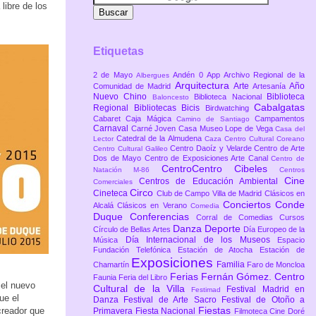
libre de los
Etiquetas
2 de Mayo
Andén 0
App
Archivo Regional de la
Albergues
Arquitectura
Arte
Año
Comunidad de Madrid
Artesanía
Nuevo Chino
Biblioteca
Biblioteca Nacional
Baloncesto
Cabalgatas
Regional
Bibliotecas
Bicis
Birdwatching
Cabaret
Caja Mágica
Campamentos
Camino de Santiago
Carnaval
Carné Joven
Casa Museo Lope de Vega
Casa del
Catedral de la Almudena
Lector
Caza
Centro Cultural Coreano
Centro Daoíz y Velarde
Centro de Arte
Centro Cultural Galileo
Dos de Mayo
Centro de Exposiciones Arte Canal
Centro de
CentroCentro Cibeles
Natación M-86
Centros
Cine
Centros de Educación Ambiental
Comerciales
Circo
Cineteca
Club de Campo Villa de Madrid
Clásicos en
Conciertos
Conde
Alcalá
Clásicos en Verano
Comedia
Duque
Conferencias
Corral de Comedias
Cursos
Danza
Deporte
Círculo de Bellas Artes
Día Europeo de la
Día Internacional de los Museos
Música
Espacio
Fundación Telefónica
Estación de Atocha
Estación de
Exposiciones
Familia
Chamartín
Faro de Moncloa
Ferias
Fernán Gómez. Centro
Faunia
Feria del Libro
 el nuevo
Cultural de la Villa
Festival Madrid en
Festimad
ue el
Danza
Festival de Arte Sacro
Festival de Otoño a
Fiestas
creador que
Primavera
Fiesta Nacional
Filmoteca Cine Doré