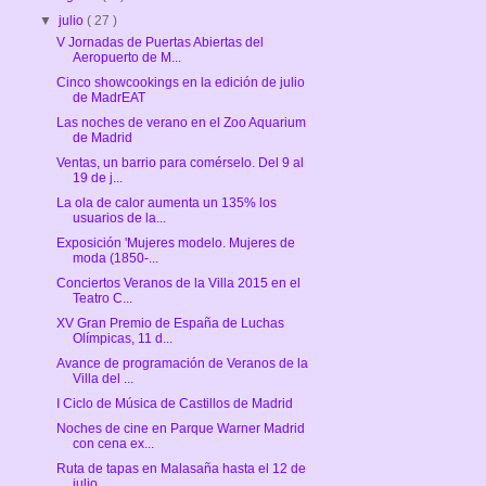
▼
julio
( 27 )
V Jornadas de Puertas Abiertas del
Aeropuerto de M...
Cinco showcookings en la edición de julio
de MadrEAT
Las noches de verano en el Zoo Aquarium
de Madrid
Ventas, un barrio para comérselo. Del 9 al
19 de j...
La ola de calor aumenta un 135% los
usuarios de la...
Exposición 'Mujeres modelo. Mujeres de
moda (1850-...
Conciertos Veranos de la Villa 2015 en el
Teatro C...
XV Gran Premio de España de Luchas
Olímpicas, 11 d...
Avance de programación de Veranos de la
Villa del ...
I Ciclo de Música de Castillos de Madrid
Noches de cine en Parque Warner Madrid
con cena ex...
Ruta de tapas en Malasaña hasta el 12 de
julio