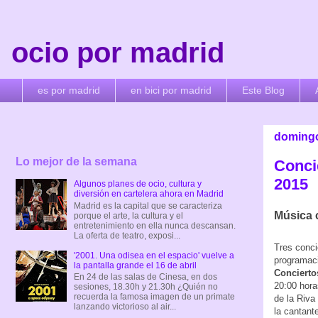
ocio por madrid
es por madrid
en bici por madrid
Este Blog
domingo,
Lo mejor de la semana
Concie
2015
Algunos planes de ocio, cultura y
diversión en cartelera ahora en Madrid
Madrid es la capital que se caracteriza
Música c
porque el arte, la cultura y el
entretenimiento en ella nunca descansan.
La oferta de teatro, exposi...
Tres conci
'2001. Una odisea en el espacio' vuelve a
programaci
la pantalla grande el 16 de abril
Concierto
En 24 de las salas de Cinesa, en dos
20:00 hora
sesiones, 18.30h y 21.30h ¿Quién no
recuerda la famosa imagen de un primate
de la Riva
lanzando victorioso al air...
la cantant