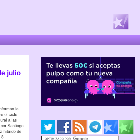
e julio
nforman la
e el ciclo
ural a las
o por Santiago
z híbrido de
 8