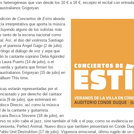
s heterogéneas que van desde los 10 € a 18 €, excepto el recital con entrada 
ustralianos Grigoryan.
edición de
Conciertos de Estío
aborda
cia interpretativa que aporta la música
ncluyendo alguno de los solistas más
 tanto de la escena nacional como
al. Así, el dúo del violinista Santiago
y el pianista Ángel Gago (2 de julio)
prólogo al diálogo de voz y arpa que
án la cantante soprano Delia Agúndez
a Laura Puerto (14 de julio), o el
cuerda y guitarra que firmen los
ustralianos Grigoryan (15 de julio) en
 álbum This time.
cas estarán representadas por el
ncastado y por derecho del cantaor
cia (9 de julio), que estrenará en
disco Directo, así como la música
 de la cantante y guitarrista
cana Becca Stevens (18 de julio), en
rso no sólo cabe el jazz, sino también el folk o el pop, como se evidencia en
presenta, Perfect Animal. Nuevo disco que también presentará en Conde Duq
Pablo Und Destruktion (17 de julio), Vigorexia emocional, último rugido de un 