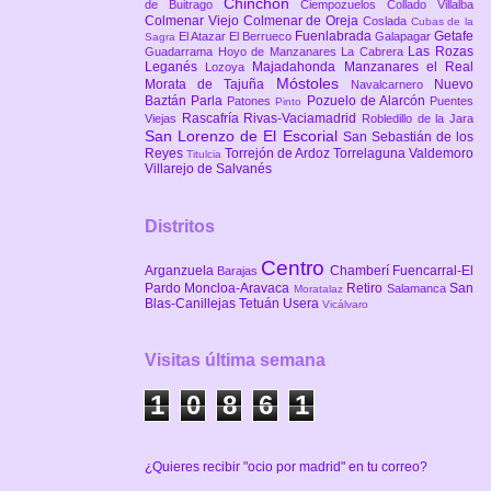
Chinchón
de Buitrago
Ciempozuelos
Collado Villalba
Colmenar Viejo
Colmenar de Oreja
Coslada
Cubas de la
Fuenlabrada
Getafe
El Atazar
El Berrueco
Galapagar
Sagra
Las Rozas
Guadarrama
Hoyo de Manzanares
La Cabrera
Leganés
Majadahonda
Manzanares el Real
Lozoya
Móstoles
Morata de Tajuña
Nuevo
Navalcarnero
Baztán
Parla
Pozuelo de Alarcón
Patones
Puentes
Pinto
Rascafría
Rivas-Vaciamadrid
Viejas
Robledillo de la Jara
San Lorenzo de El Escorial
San Sebastián de los
Reyes
Torrejón de Ardoz
Torrelaguna
Valdemoro
Titulcia
Villarejo de Salvanés
Distritos
Centro
Arganzuela
Chamberí
Fuencarral-El
Barajas
Pardo
Moncloa-Aravaca
Retiro
San
Salamanca
Moratalaz
Blas-Canillejas
Tetuán
Usera
Vicálvaro
Visitas última semana
1
0
8
6
1
¿Quieres recibir "ocio por madrid" en tu correo?