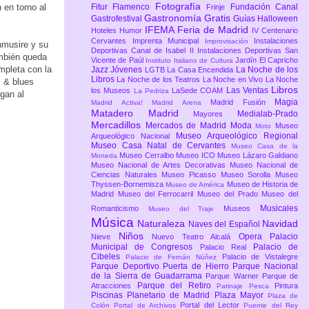
Fotografía
 en torno al
Fitur
Flamenco
Fundación Canal
Frinje
Gastronomía
Gratis
Gastrofestival
Guías
Halloween
IFEMA Feria de Madrid
Hoteles
Humor
IV Centenario
Cervantes
Imprenta Municipal
Instalaciones
Improvisación
nmusire y su
Deportivas Canal de Isabel II
Instalaciones Deportivas San
ambién queda
Vicente de Paúl
Jardín El Capricho
Instituto Italiano de Cultura
mpleta con la
Jazz
Jóvenes
La Noche de los
LGTB
La Casa Encendida
Libros
La Noche de los Teatros
La Noche en Vivo
La Noche
m & blues
Libros
Las Ventas
los Museos
LaSede COAM
La Pedriza
gan al
Magia
Madrid Fusión
Madrid Activa!
Madrid Arena
Matadero Madrid
Medialab-Prado
Mayores
Mercadillos
Mercados de Madrid
Moda
Museo
Moto
Museo Arqueológico Regional
Arqueológico Nacional
Museo Casa Natal de Cervantes
Museo Casa de la
Museo Cerralbo
Museo ICO
Museo Lázaro Galdiano
Moneda
Museo Nacional de Artes Decorativas
Museo Nacional de
Ciencias Naturales
Museo Picasso
Museo Sorolla
Museo
Thyssen-Bornemisza
Museo de Historia de
Museo de América
Madrid
Museo del Ferrocarril
Museo del Prado
Museo del
Musicales
Romanticismo
Museos
Museo del Traje
Música
Naturaleza
Navidad
Naves del Español
Niños
Opera
Palacio
Nieve
Nuevo Teatro Alcalá
Municipal de Congresos
Palacio de
Palacio Real
Cibeles
Palacio de Vistalegre
Palacio de Fernán Núñez
Parque Deportivo Puerta de Hierro
Parque Nacional
de la Sierra de Guadarrama
Parque Warner
Parque de
Parque del Retiro
Atracciones
Pintura
Patinaje
Pesca
Piscinas
Planetario de Madrid
Plaza Mayor
Plaza de
Portal del Lector
Colón
Portal de Archivos
Puente del Rey