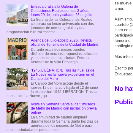
se mueve e
Entrada gratis a la Galería de
amor.
Colecciones Reales por sus 3 años:
lunes 29 de junio y sábado 25 de julio
Asimismo, 
La Galería de las Colecciones Reales
celebrará su tercer aniversario con dos
cuarteto (
jornadas de acceso gratuito y una
claro en s
programación cultural especia...
participac
Agenda de julio-agosto 2026. Revista
femenino, 
oficial de Turismo de la Ciudad de Madrid
sortilegio
Durante estos dos meses puedes
disfrutar de muchas propuestas culturales
Más infor
y de ocio en nuestra ciudad. Destaca:
Veranos de la Villa Descarga ...
Escrito po
'1945. LIBÉRATION. Tras las huellas de
Etiquetas
La Nueve' es la nueva exposición en el
Campo del Moro
El Campo del Moro acoge desde el
No ha
jueves 12 de marzo y hasta el 12 de junio
la exposición 1945. LIBÉRATION. Tras las
huellas de La Nueve , qu...
Publi
Visita en Semana Santa a los 5 museos
de Metro de Madrid con incripción previa
online
La Comunidad de Madrid ampliará
durante toda la Semana Santa los días de
apertura de los museos de Metro para
que los ciudadanos puedan cono...