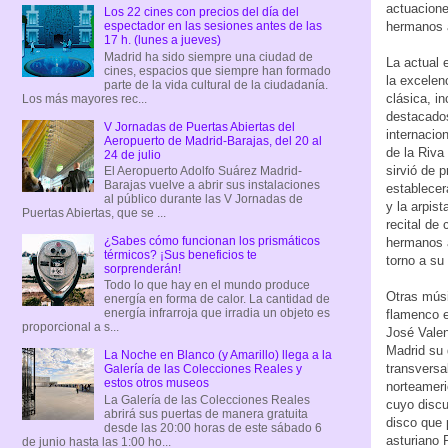
actuacione
Los 22 cines con precios del día del
espectador en las sesiones antes de las
hermanos a
17 h. (lunes a jueves)
Madrid ha sido siempre una ciudad de
La actual 
cines, espacios que siempre han formado
la excelen
parte de la vida cultural de la ciudadanía.
clásica, i
Los más mayores rec...
destacados
V Jornadas de Puertas Abiertas del
internacion
Aeropuerto de Madrid-Barajas, del 20 al
de la Riva 
24 de julio
sirvió de 
El Aeropuerto Adolfo Suárez Madrid-
Barajas vuelve a abrir sus instalaciones
establecer
al público durante las V Jornadas de
y la arpist
Puertas Abiertas, que se ...
recital de 
¿Sabes cómo funcionan los prismáticos
hermanos a
térmicos? ¡Sus beneficios te
torno a su
sorprenderán!
Todo lo que hay en el mundo produce
Otras músi
energía en forma de calor. La cantidad de
energía infrarroja que irradia un objeto es
flamenco e
proporcional a s...
José Valen
Madrid su 
La Noche en Blanco (y Amarillo) llega a la
transversal
Galería de las Colecciones Reales y
estos otros museos
norteameri
La Galería de las Colecciones Reales
cuyo discu
abrirá sus puertas de manera gratuita
disco que 
desde las 20:00 horas de este sábado 6
asturiano 
de junio hasta las 1:00 ho...