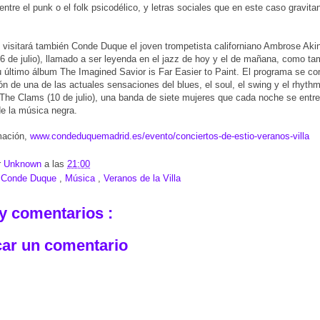
ntre el punk o el folk psicodélico, y letras sociales que en este caso gravitan
visitará también Conde Duque el joven trompetista californiano Ambrose Aki
16 de julio), llamado a ser leyenda en el jazz de hoy y el de mañana, como t
u último álbum The Imagined Savior is Far Easier to Paint. El programa se co
ión de una de las actuales sensaciones del blues, el soul, el swing y el rhyth
The Clams (10 de julio), una banda de siete mujeres que cada noche se entre
 de la música negra.
mación,
www.condeduquemadrid.es/evento/conciertos-de-estio-veranos-villa
r
Unknown
a las
21:00
:
Conde Duque
,
Música
,
Veranos de la Villa
y comentarios :
car un comentario