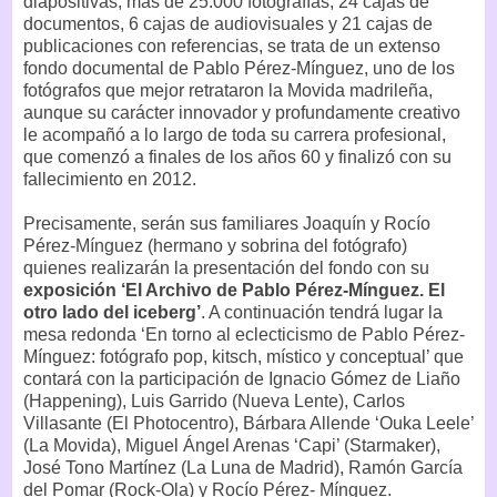
diapositivas, más de 25.000 fotografías, 24 cajas de
documentos, 6 cajas de audiovisuales y 21 cajas de
publicaciones con referencias, se trata de un extenso
fondo documental de Pablo Pérez-Mínguez, uno de los
fotógrafos que mejor retrataron la Movida madrileña,
aunque su carácter innovador y profundamente creativo
le acompañó a lo largo de toda su carrera profesional,
que comenzó a finales de los años 60 y finalizó con su
fallecimiento en 2012.
Precisamente, serán sus familiares Joaquín y Rocío
Pérez-Mínguez (hermano y sobrina del fotógrafo)
quienes realizarán la presentación del fondo con su
exposición ‘El Archivo de Pablo Pérez-Mínguez. El
otro lado del iceberg’
. A continuación tendrá lugar la
mesa redonda ‘En torno al eclecticismo de Pablo Pérez-
Mínguez: fotógrafo pop, kitsch, místico y conceptual’ que
contará con la participación de Ignacio Gómez de Liaño
(Happening), Luis Garrido (Nueva Lente), Carlos
Villasante (El Photocentro), Bárbara Allende ‘Ouka Leele’
(La Movida), Miguel Ángel Arenas ‘Capi’ (Starmaker),
José Tono Martínez (La Luna de Madrid), Ramón García
del Pomar (Rock-Ola) y Rocío Pérez- Mínguez.