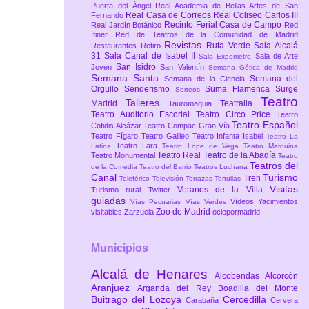
Puerta del Ángel
Real Academia de Bellas Artes de San
Real Casa de Correos
Real Coliseo Carlos III
Fernando
Recinto Ferial Casa de Campo
Real Jardín Botánico
Red
Itiner
Red de Teatros de la Comunidad de Madrid
Revistas
Ruta Verde
Sala Alcalá
Restaurantes
Retiro
31
Sala Canal de Isabel II
Sala de Arte
Sala Expometro
San Isidro
Joven
San Valentín
Semana Gótica de Madrid
Semana Santa
Semana del
Semana de la Ciencia
Orgullo
Senderismo
Suma Flamenca
Surge
Sorteos
Teatro
Talleres
Madrid
Teatralia
Tauromaquia
Teatro Auditorio Escorial
Teatro Circo Price
Teatro
Teatro Español
Cofidis Alcázar
Teatro Compac Gran Vía
Teatro Fígaro
Teatro Galileo
Teatro Infanta Isabel
Teatro La
Teatro Lara
Latina
Teatro Lope de Vega
Teatro Marquina
Teatro Real
Teatro de la Abadía
Teatro Monumental
Teatro
Teatros del
de la Comedia
Teatro del Barrio
Teatros Luchana
Canal
Turismo
Tren
Teleférico
Televisión
Terrazas
Tertulias
Visitas
Veranos de la Villa
Turismo rural
Twitter
guiadas
Vídeos
Yacimientos
Vías Pecuarias
Vías Verdes
Zoo de Madrid
visitables
Zarzuela
ociopormadrid
Municipios
Alcalá de Henares
Alcobendas
Alcorcón
Aranjuez
Arganda del Rey
Boadilla del Monte
Buitrago del Lozoya
Cercedilla
Carabaña
Cervera