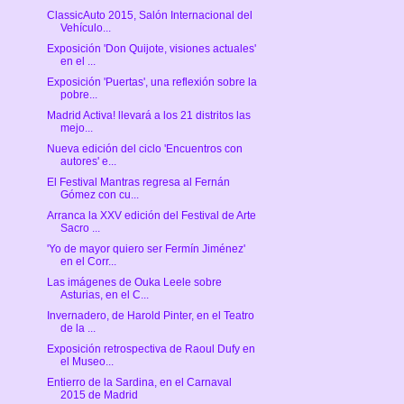
ClassicAuto 2015, Salón Internacional del
Vehículo...
Exposición 'Don Quijote, visiones actuales'
en el ...
Exposición 'Puertas', una reflexión sobre la
pobre...
Madrid Activa! llevará a los 21 distritos las
mejo...
Nueva edición del ciclo 'Encuentros con
autores' e...
El Festival Mantras regresa al Fernán
Gómez con cu...
Arranca la XXV edición del Festival de Arte
Sacro ...
'Yo de mayor quiero ser Fermín Jiménez'
en el Corr...
Las imágenes de Ouka Leele sobre
Asturias, en el C...
Invernadero, de Harold Pinter, en el Teatro
de la ...
Exposición retrospectiva de Raoul Dufy en
el Museo...
Entierro de la Sardina, en el Carnaval
2015 de Madrid