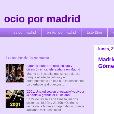
ocio por madrid
es por madrid
en bici por madrid
Este Blog
lunes, 2
Lo mejor de la semana
Madri
Góme
Algunos planes de ocio, cultura y
diversión en cartelera ahora en Madrid
Madrid es la capital que se caracteriza
porque el arte, la cultura y el
entretenimiento en ella nunca descansan.
La oferta de teatro, exposi...
'2001. Una odisea en el espacio' vuelve a
la pantalla grande el 16 de abril
En 24 de las salas de Cinesa, en dos
sesiones, 18.30h y 21.30h ¿Quién no
recuerda la famosa imagen de un primate
lanzando victorioso al air...