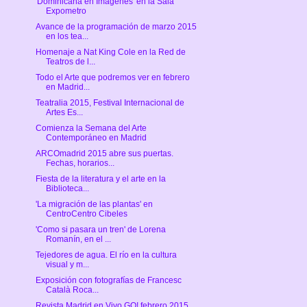
'Dominicana en Imágenes' en la Sala
Expometro
Avance de la programación de marzo 2015
en los tea...
Homenaje a Nat King Cole en la Red de
Teatros de l...
Todo el Arte que podremos ver en febrero
en Madrid...
Teatralia 2015, Festival Internacional de
Artes Es...
Comienza la Semana del Arte
Contemporáneo en Madrid
ARCOmadrid 2015 abre sus puertas.
Fechas, horarios...
Fiesta de la literatura y el arte en la
Biblioteca...
'La migración de las plantas' en
CentroCentro Cibeles
'Como si pasara un tren' de Lorena
Romanín, en el ...
Tejedores de agua. El río en la cultura
visual y m...
Exposición con fotografías de Francesc
Català Roca...
Revista Madrid en Vivo GO! febrero 2015