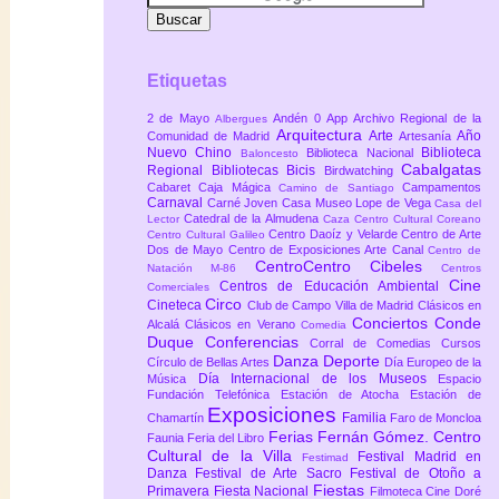
Etiquetas
2 de Mayo
Andén 0
App
Archivo Regional de la
Albergues
Arquitectura
Arte
Año
Comunidad de Madrid
Artesanía
Nuevo Chino
Biblioteca
Biblioteca Nacional
Baloncesto
Cabalgatas
Regional
Bibliotecas
Bicis
Birdwatching
Cabaret
Caja Mágica
Campamentos
Camino de Santiago
Carnaval
Carné Joven
Casa Museo Lope de Vega
Casa del
Catedral de la Almudena
Lector
Caza
Centro Cultural Coreano
Centro Daoíz y Velarde
Centro de Arte
Centro Cultural Galileo
Dos de Mayo
Centro de Exposiciones Arte Canal
Centro de
CentroCentro Cibeles
Natación M-86
Centros
Cine
Centros de Educación Ambiental
Comerciales
Circo
Cineteca
Club de Campo Villa de Madrid
Clásicos en
Conciertos
Conde
Alcalá
Clásicos en Verano
Comedia
Duque
Conferencias
Corral de Comedias
Cursos
Danza
Deporte
Círculo de Bellas Artes
Día Europeo de la
Día Internacional de los Museos
Música
Espacio
Fundación Telefónica
Estación de Atocha
Estación de
Exposiciones
Familia
Chamartín
Faro de Moncloa
Ferias
Fernán Gómez. Centro
Faunia
Feria del Libro
Cultural de la Villa
Festival Madrid en
Festimad
Danza
Festival de Arte Sacro
Festival de Otoño a
Fiestas
Primavera
Fiesta Nacional
Filmoteca Cine Doré