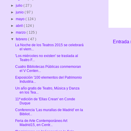
►
julio
( 27 )
►
junio
( 97 )
►
mayo
( 124 )
►
abril
( 124 )
►
marzo
( 125 )
▼
febrero
( 47 )
Entrada 
La Noche de los Teatros 2015 se celebrará
el viern...
'Los miércoles no existen' se traslada al
Teatro F...
Cuatro Bibliotecas Públicas conmemoran
el V Centen...
Exposición '100 elementos del Patrimonio
Industria...
Un año gratis de Teatro, Música y Danza
en los Tea...
11ª edición de 'Ellas Crean' en Conde
Duque
Conferencia 'Las murallas de Madrid' en la
Bibliot...
Feria de Arte Contemporáneo Art
Madrid15, en Centr...