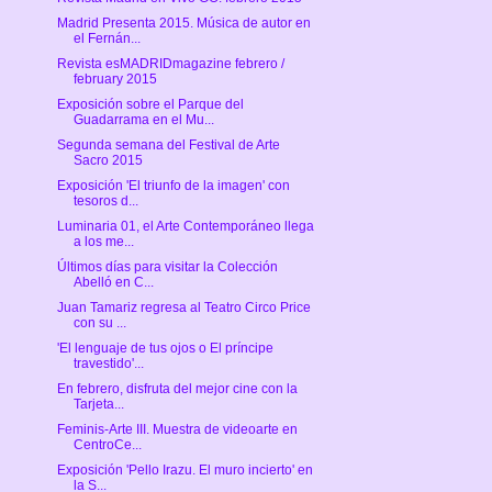
Madrid Presenta 2015. Música de autor en
el Fernán...
Revista esMADRIDmagazine febrero /
february 2015
Exposición sobre el Parque del
Guadarrama en el Mu...
Segunda semana del Festival de Arte
Sacro 2015
Exposición 'El triunfo de la imagen' con
tesoros d...
Luminaria 01, el Arte Contemporáneo llega
a los me...
Últimos días para visitar la Colección
Abelló en C...
Juan Tamariz regresa al Teatro Circo Price
con su ...
'El lenguaje de tus ojos o El príncipe
travestido'...
En febrero, disfruta del mejor cine con la
Tarjeta...
Feminis-Arte III. Muestra de videoarte en
CentroCe...
Exposición 'Pello Irazu. El muro incierto' en
la S...