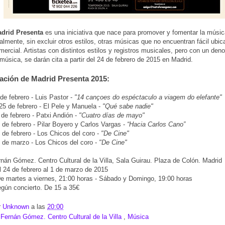
drid Presenta
es una iniciativa que nace para promover y fomentar la músic
lmente, sin excluir otros estilos, otras músicas que no encuentran fácil ubic
omercial. Artistas con distintos estilos y registros musicales, pero con un de
música, se darán cita a partir del 24 de febrero de 2015 en Madrid.
ción de Madrid Presenta 2015:
de febrero - Luis Pastor -
"14 cançoes do espéctaculo a viagem do elefante"
25 de febrero - El Pele y Manuela -
"Qué sabe nadie"
de febrero - Patxi Andión -
"Cuatro días de mayo"
 de febrero - Pilar Boyero y Carlos Vargas -
“Hacia Carlos Cano”
de febrero - Los Chicos del coro -
"De Cine"
de marzo - Los Chicos del coro -
"De Cine"
nán Gómez. Centro Cultural de la Villa, Sala Guirau. Plaza de Colón. Madrid
 24 de febrero al 1 de marzo de 2015
e martes a viernes, 21:00 horas - Sábado y Domingo, 19:00 horas
gún concierto. De 15 a 35€
r
Unknown
a las
20:00
:
Fernán Gómez. Centro Cultural de la Villa
,
Música