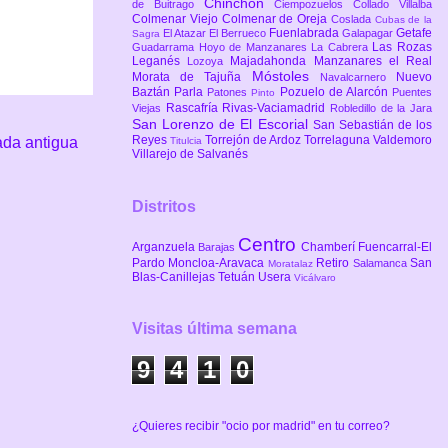
Chinchón
de Buitrago
Ciempozuelos
Collado Villalba
Colmenar Viejo
Colmenar de Oreja
Coslada
Cubas de la
Fuenlabrada
Getafe
El Atazar
El Berrueco
Galapagar
Sagra
Las Rozas
Guadarrama
Hoyo de Manzanares
La Cabrera
Leganés
Majadahonda
Manzanares el Real
Lozoya
Móstoles
Morata de Tajuña
Nuevo
Navalcarnero
Baztán
Parla
Pozuelo de Alarcón
Patones
Puentes
Pinto
Rascafría
Rivas-Vaciamadrid
Viejas
Robledillo de la Jara
San Lorenzo de El Escorial
San Sebastián de los
Reyes
Torrejón de Ardoz
Torrelaguna
Valdemoro
ada antigua
Titulcia
Villarejo de Salvanés
Distritos
Centro
Arganzuela
Chamberí
Fuencarral-El
Barajas
Pardo
Moncloa-Aravaca
Retiro
San
Salamanca
Moratalaz
Blas-Canillejas
Tetuán
Usera
Vicálvaro
Visitas última semana
9
4
1
0
¿Quieres recibir "ocio por madrid" en tu correo?