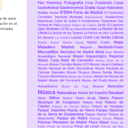
Fotografía
Fitur
Flamenco
Fundación Canal
Frinje
Gastronomía
Gratis
Gastrofestival
Guías
Halloween
IFEMA Feria de Madrid
Hoteles
Humor
IV Centenario
Cervantes
Imprenta Municipal
Instalaciones
Improvisación
a de autor
Deportivas Canal de Isabel II
Instalaciones Deportivas San
ación en el
Vicente de Paúl
Jardín El Capricho
Instituto Italiano de Cultura
nominador
Jazz
Jóvenes
La Noche de los
LGTB
La Casa Encendida
Libros
La Noche de los Teatros
La Noche en Vivo
La Noche
Libros
Las Ventas
los Museos
LaSede COAM
La Pedriza
Magia
Madrid Fusión
Madrid Activa!
Madrid Arena
Matadero Madrid
Medialab-Prado
Mayores
Mercadillos
Mercados de Madrid
Moda
Museo
Moto
Museo Arqueológico Regional
Arqueológico Nacional
Museo Casa Natal de Cervantes
Museo Casa de la
Museo Cerralbo
Museo ICO
Museo Lázaro Galdiano
Moneda
Museo Nacional de Artes Decorativas
Museo Nacional de
Ciencias Naturales
Museo Picasso
Museo Sorolla
Museo
Thyssen-Bornemisza
Museo de Historia de
Museo de América
Madrid
Museo del Ferrocarril
Museo del Prado
Museo del
Musicales
Romanticismo
Museos
Museo del Traje
Música
Naturaleza
Navidad
Naves del Español
Niños
Opera
Palacio
Nieve
Nuevo Teatro Alcalá
Municipal de Congresos
Palacio de
Palacio Real
Cibeles
Palacio de Vistalegre
Palacio de Fernán Núñez
Parque Deportivo Puerta de Hierro
Parque Nacional
de la Sierra de Guadarrama
Parque Warner
Parque de
Parque del Retiro
Atracciones
Pintura
Patinaje
Pesca
Piscinas
Planetario de Madrid
Plaza Mayor
Plaza de
Portal del Lector
Colón
Portal de Archivos
Puente del Rey