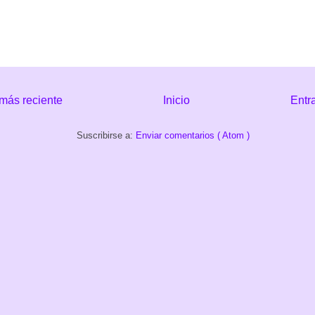
más reciente
Inicio
Entr
Suscribirse a:
Enviar comentarios ( Atom )