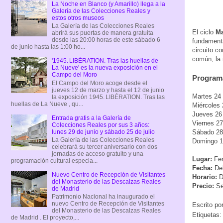
La Noche en Blanco (y Amarillo) llega a la
Galería de las Colecciones Reales y
estos otros museos
La Galería de las Colecciones Reales
El ciclo
Ma
abrirá sus puertas de manera gratuita
desde las 20:00 horas de este sábado 6
fundamenta
de junio hasta las 1:00 ho...
circuito c
común, la 
'1945. LIBÉRATION. Tras las huellas de
La Nueve' es la nueva exposición en el
Campo del Moro
Programa
El Campo del Moro acoge desde el
jueves 12 de marzo y hasta el 12 de junio
Martes 24 
la exposición 1945. LIBÉRATION. Tras las
huellas de La Nueve , qu...
Miércoles 
Jueves 26 
Entrada gratis a la Galería de
Viernes 27
Colecciones Reales por sus 3 años:
lunes 29 de junio y sábado 25 de julio
Sábado 28 
La Galería de las Colecciones Reales
Domingo 1 
celebrará su tercer aniversario con dos
jornadas de acceso gratuito y una
Lugar:
Fer
programación cultural especia...
Fecha:
Del
Nuevo Centro de Recepción de Visitantes
Horario:
D
del Monasterio de las Descalzas Reales
Precio:
Se
de Madrid
Patrimonio Nacional ha inaugurado el
nuevo Centro de Recepción de Visitantes
Escrito po
del Monasterio de las Descalzas Reales
Etiquetas
de Madrid . El proyecto,...