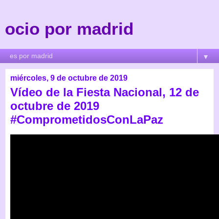
ocio por madrid
▼
miércoles, 9 de octubre de 2019
Vídeo de la Fiesta Nacional, 12 de
octubre de 2019
#ComprometidosConLaPaz