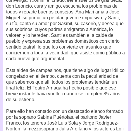
convenga; Txomin, el criado, tiene sueños de grandeza;
don Leoncio, cura y amigo, escucha los problemas de
todos y reparte buenos consejos; Ana Mari ama a Jose
Miguel, su primo, un pelotari joven e impulsivo; y Santi,
su tío, canta su amor por Sasibil, su caserío, y desea que
sus sobrinos, cuyos padres emigraron a América, lo
valoren y lo hereden. Santi es también el alcalde del
pueblo y expresa sus problemas domésticos con cierto
sentido teatral, lo que los convierte en asuntos que
conciernen a toda la vecindad, que asiste como público a
cada nuevo giro argumental.
Esta aldea de campesinos, que tiene algo de lugar idílico
congelado en el tiempo, cuenta con la peculiaridad de
que sabemos que allí todos los problemas tendrán un
final feliz. El Teatro Arriaga ha hecho posible que ese
breve instante haya vuelto cuando se cumplen 85 años
de su estreno.
Para ello han contado con un destacado elenco formado
por la soprano Sabina Puértolas, el barítono Javier
Franco, los tenores José Luis Sola y Jorge Rodríguez-
Norton, la mezzosoprano Julia Arellano y los actores Loli