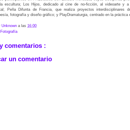
la escultura; Los Hijos, dedicado al cine de no-ficción, al videoarte y a 
tal; Peña Difunta de Francia, que realiza proyectos interdisciplinares 
esía, fotografía y diseño gráfico; y PlayDramaturgia, centrado en la práctica
r
Unknown
a las
16:00
:
Fotografía
y comentarios :
car un comentario