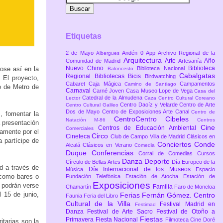
Etiquetas
2 de Mayo
Andén 0
App
Archivo Regional de la
Albergues
Arquitectura
Arte
Año
Comunidad de Madrid
Artesanía
Nuevo Chino
Biblioteca
ose así en la
Biblioteca Nacional
Baloncesto
Cabalgatas
Regional
Bibliotecas
Bicis
Birdwatching
 El proyecto,
Cabaret
Caja Mágica
Campamentos
Camino de Santiago
o de Metro de
Carnaval
Carné Joven
Casa Museo Lope de Vega
Casa del
Catedral de la Almudena
Lector
Caza
Centro Cultural Coreano
Centro Daoíz y Velarde
Centro de Arte
Centro Cultural Galileo
Dos de Mayo
Centro de Exposiciones Arte Canal
Centro de
, fomentar la
CentroCentro Cibeles
Natación M-86
Centros
a presentación
Cine
Centros de Educación Ambiental
Comerciales
camente por el
Circo
Cineteca
Club de Campo Villa de Madrid
Clásicos en
 partícipe de
Conciertos
Conde
Alcalá
Clásicos en Verano
Comedia
Duque
Conferencias
Corral de Comedias
Cursos
Danza
Deporte
Círculo de Bellas Artes
Día Europeo de la
id a través de
Día Internacional de los Museos
Música
Espacio
s como bares o
Fundación Telefónica
Estación de Atocha
Estación de
Exposiciones
e podrán verse
Familia
Chamartín
Faro de Moncloa
 15 de junio,
Ferias
Fernán Gómez. Centro
Faunia
Feria del Libro
Cultural de la Villa
Festival Madrid en
Festimad
Danza
Festival de Arte Sacro
Festival de Otoño a
Fiestas
Primavera
Fiesta Nacional
Filmoteca Cine Doré
itarias son la