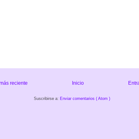
más reciente
Inicio
Entr
Suscribirse a:
Enviar comentarios ( Atom )