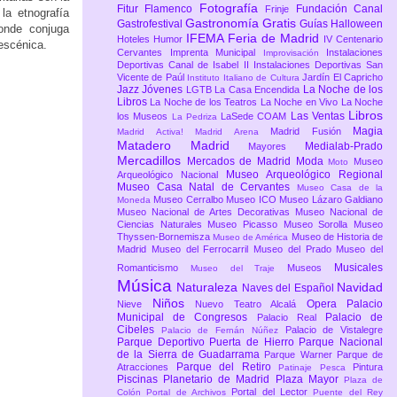
Fotografía
Fitur
Flamenco
Fundación Canal
Frinje
la etnografía
Gastronomía
Gratis
Gastrofestival
Guías
Halloween
donde conjuga
IFEMA Feria de Madrid
Hoteles
Humor
IV Centenario
 escénica.
Cervantes
Imprenta Municipal
Instalaciones
Improvisación
Deportivas Canal de Isabel II
Instalaciones Deportivas San
Vicente de Paúl
Jardín El Capricho
Instituto Italiano de Cultura
Jazz
Jóvenes
La Noche de los
LGTB
La Casa Encendida
Libros
La Noche de los Teatros
La Noche en Vivo
La Noche
Libros
Las Ventas
los Museos
LaSede COAM
La Pedriza
Magia
Madrid Fusión
Madrid Activa!
Madrid Arena
Matadero Madrid
Medialab-Prado
Mayores
Mercadillos
Mercados de Madrid
Moda
Museo
Moto
Museo Arqueológico Regional
Arqueológico Nacional
Museo Casa Natal de Cervantes
Museo Casa de la
Museo Cerralbo
Museo ICO
Museo Lázaro Galdiano
Moneda
Museo Nacional de Artes Decorativas
Museo Nacional de
Ciencias Naturales
Museo Picasso
Museo Sorolla
Museo
Thyssen-Bornemisza
Museo de Historia de
Museo de América
Madrid
Museo del Ferrocarril
Museo del Prado
Museo del
Musicales
Romanticismo
Museos
Museo del Traje
Música
Naturaleza
Navidad
Naves del Español
Niños
Opera
Palacio
Nieve
Nuevo Teatro Alcalá
Municipal de Congresos
Palacio de
Palacio Real
Cibeles
Palacio de Vistalegre
Palacio de Fernán Núñez
Parque Deportivo Puerta de Hierro
Parque Nacional
de la Sierra de Guadarrama
Parque Warner
Parque de
Parque del Retiro
Atracciones
Pintura
Patinaje
Pesca
Piscinas
Planetario de Madrid
Plaza Mayor
Plaza de
Portal del Lector
Colón
Portal de Archivos
Puente del Rey