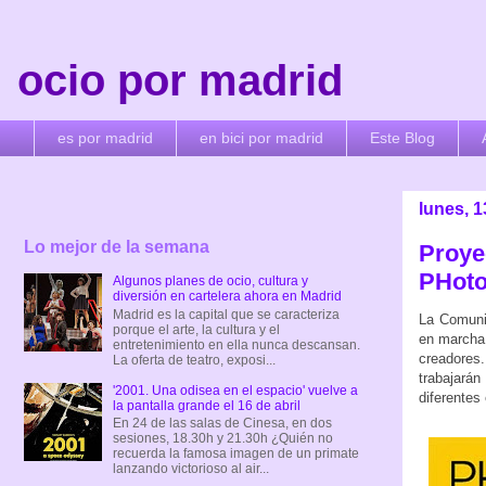
ocio por madrid
es por madrid
en bici por madrid
Este Blog
lunes, 1
Lo mejor de la semana
Proye
PHot
Algunos planes de ocio, cultura y
diversión en cartelera ahora en Madrid
Madrid es la capital que se caracteriza
La Comuni
porque el arte, la cultura y el
en marcha 
entretenimiento en ella nunca descansan.
creadores
La oferta de teatro, exposi...
trabajarán
'2001. Una odisea en el espacio' vuelve a
diferentes 
la pantalla grande el 16 de abril
En 24 de las salas de Cinesa, en dos
sesiones, 18.30h y 21.30h ¿Quién no
recuerda la famosa imagen de un primate
lanzando victorioso al air...