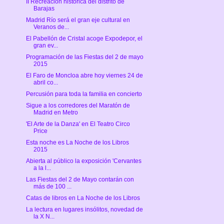
II Recreación histórica del distrito de
Barajas
Madrid Río será el gran eje cultural en
Veranos de...
El Pabellón de Cristal acoge Expodepor, el
gran ev...
Programación de las Fiestas del 2 de mayo
2015
El Faro de Moncloa abre hoy viernes 24 de
abril co...
Percusión para toda la familia en concierto
Sigue a los corredores del Maratón de
Madrid en Metro
'El Arte de la Danza' en El Teatro Circo
Price
Esta noche es La Noche de los Libros
2015
Abierta al público la exposición 'Cervantes
a la l...
Las Fiestas del 2 de Mayo contarán con
más de 100 ...
Catas de libros en La Noche de los Libros
La lectura en lugares insólitos, novedad de
la X N...