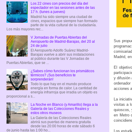
Los 22 cines con precios del día del
espectador en las sesiones antes de las
17 h. (lunes a jueves)
Madrid ha sido siempre una ciudad de
cines, espacios que siempre han formado
parte de la vida cultural de la ciudadanía.
Los más mayores rec...
V Jornadas de Puertas Abiertas del
Sus propue
Aeropuerto de Madrid-Barajas, del 20 al
24 de julio
programaci
El Aeropuerto Adolfo Suárez Madrid-
comisaria
Barajas vuelve a abrir sus instalaciones
Madrid, en
al público durante las V Jornadas de
Puertas Abiertas, que se ...
El objetiv
¿Sabes cómo funcionan los prismáticos
participac
térmicos? ¡Sus beneficios te
y difusión
sorprenderán!
ordenador 
Todo lo que hay en el mundo produce
energía en forma de calor. La cantidad de
acciones a
energía infrarroja que irradia un objeto es
proporcional a s...
La iniciat
visitas a 
La Noche en Blanco (y Amarillo) llega a la
Galería de las Colecciones Reales y
quioscos, 
estos otros museos
en Metro d
La Galería de las Colecciones Reales
coincidien
abrirá sus puertas de manera gratuita
desde las 20:00 horas de este sábado 6
de junio hasta las 1:00 ho...
Los estudi