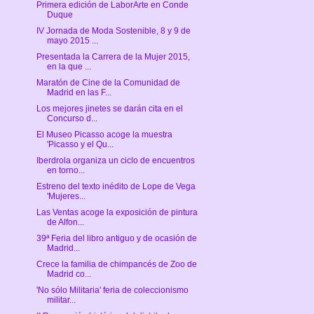
Primera edición de LaborArte en Conde
Duque
IV Jornada de Moda Sostenible, 8 y 9 de
mayo 2015 ...
Presentada la Carrera de la Mujer 2015,
en la que ...
Maratón de Cine de la Comunidad de
Madrid en las F...
Los mejores jinetes se darán cita en el
Concurso d...
El Museo Picasso acoge la muestra
'Picasso y el Qu...
Iberdrola organiza un ciclo de encuentros
en torno...
Estreno del texto inédito de Lope de Vega
'Mujeres...
Las Ventas acoge la exposición de pintura
de Alfon...
39ª Feria del libro antiguo y de ocasión de
Madrid...
Crece la familia de chimpancés de Zoo de
Madrid co...
'No sólo Militaria' feria de coleccionismo
militar...