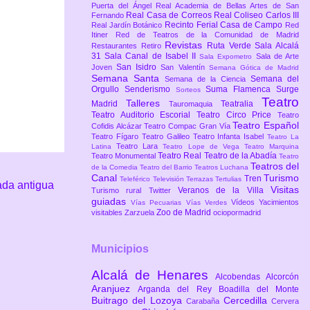
Puerta del Ángel
Real Academia de Bellas Artes de San
Real Casa de Correos
Real Coliseo Carlos III
Fernando
Recinto Ferial Casa de Campo
Real Jardín Botánico
Red
Itiner
Red de Teatros de la Comunidad de Madrid
Revistas
Ruta Verde
Sala Alcalá
Restaurantes
Retiro
31
Sala Canal de Isabel II
Sala de Arte
Sala Expometro
San Isidro
Joven
San Valentín
Semana Gótica de Madrid
Semana Santa
Semana del
Semana de la Ciencia
Orgullo
Senderismo
Suma Flamenca
Surge
Sorteos
Teatro
Talleres
Madrid
Teatralia
Tauromaquia
Teatro Auditorio Escorial
Teatro Circo Price
Teatro
Teatro Español
Cofidis Alcázar
Teatro Compac Gran Vía
Teatro Fígaro
Teatro Galileo
Teatro Infanta Isabel
Teatro La
Teatro Lara
Latina
Teatro Lope de Vega
Teatro Marquina
Teatro Real
Teatro de la Abadía
Teatro Monumental
Teatro
Teatros del
de la Comedia
Teatro del Barrio
Teatros Luchana
Canal
Turismo
Tren
Teleférico
Televisión
Terrazas
Tertulias
ada antigua
Visitas
Veranos de la Villa
Turismo rural
Twitter
guiadas
Vídeos
Yacimientos
Vías Pecuarias
Vías Verdes
Zoo de Madrid
visitables
Zarzuela
ociopormadrid
Municipios
Alcalá de Henares
Alcobendas
Alcorcón
Aranjuez
Arganda del Rey
Boadilla del Monte
Buitrago del Lozoya
Cercedilla
Carabaña
Cervera