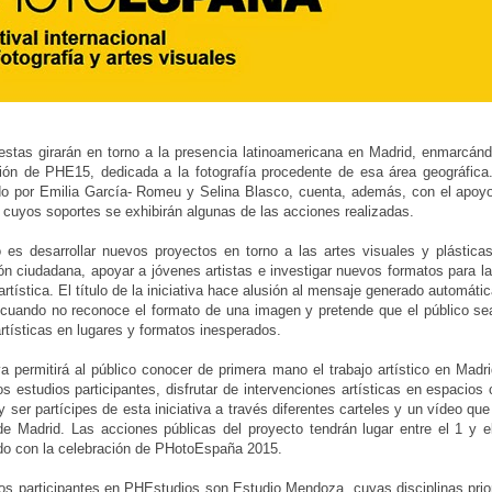
stas girarán en torno a la presencia latinoamericana en Madrid, enmarcánd
ón de PHE15, dedicada a la fotografía procedente de esa área geográfica.
do por Emilia García- Romeu y Selina Blasco, cuenta, además, con el apoy
 cuyos soportes se exhibirán algunas de las acciones realizadas.
o es desarrollar nuevos proyectos en torno a las artes visuales y plásticas
ión ciudadana, apoyar a jóvenes artistas e investigar nuevos formatos para l
 artística. El título de la iniciativa hace alusión al mensaje generado automáti
cuando no reconoce el formato de una imagen y pretende que el público sea
rtísticas en lugares y formatos inesperados.
iva permitirá al público conocer de primera mano el trabajo artístico en Madr
los estudios participantes, disfrutar de intervenciones artísticas en espacio
y ser partícipes de esta iniciativa a través diferentes carteles y un vídeo qu
e Madrid. Las acciones públicas del proyecto tendrán lugar entre el 1 y el
do con la celebración de PHotoEspaña 2015.
os participantes en PHEstudios son Estudio Mendoza, cuyas disciplinas prior