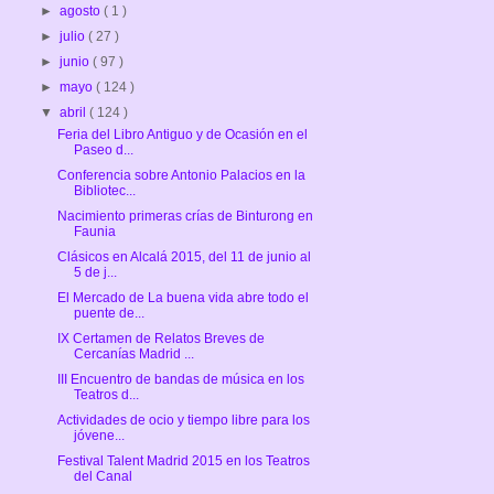
►
agosto
( 1 )
►
julio
( 27 )
►
junio
( 97 )
►
mayo
( 124 )
▼
abril
( 124 )
Feria del Libro Antiguo y de Ocasión en el
Paseo d...
Conferencia sobre Antonio Palacios en la
Bibliotec...
Nacimiento primeras crías de Binturong en
Faunia
Clásicos en Alcalá 2015, del 11 de junio al
5 de j...
El Mercado de La buena vida abre todo el
puente de...
IX Certamen de Relatos Breves de
Cercanías Madrid ...
III Encuentro de bandas de música en los
Teatros d...
Actividades de ocio y tiempo libre para los
jóvene...
Festival Talent Madrid 2015 en los Teatros
del Canal