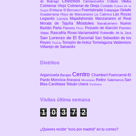
Chinchón
de Buitrago
Ciempozuelos
Collado Villalba
Colmenar Viejo
Colmenar de Oreja
Coslada
Cubas de la
Fuenlabrada
Getafe
El Atazar
El Berrueco
Galapagar
Sagra
Las Rozas
Guadarrama
Hoyo de Manzanares
La Cabrera
Leganés
Majadahonda
Manzanares el Real
Lozoya
Móstoles
Morata de Tajuña
Nuevo
Navalcarnero
Baztán
Parla
Pozuelo de Alarcón
Patones
Puentes
Pinto
Rascafría
Rivas-Vaciamadrid
Viejas
Robledillo de la Jara
San Lorenzo de El Escorial
San Sebastián de los
Reyes
Torrejón de Ardoz
Torrelaguna
Valdemoro
Titulcia
Villarejo de Salvanés
Distritos
Centro
Arganzuela
Chamberí
Fuencarral-El
Barajas
Pardo
Moncloa-Aravaca
Retiro
San
Salamanca
Moratalaz
Blas-Canillejas
Tetuán
Usera
Vicálvaro
Visitas última semana
1
0
3
7
2
¿Quieres recibir "ocio por madrid" en tu correo?