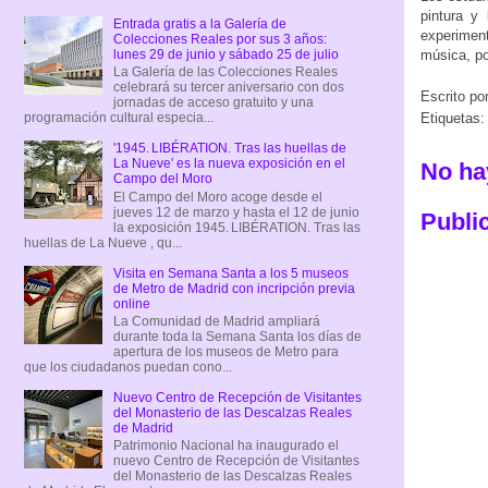
pintura y 
Entrada gratis a la Galería de
experimen
Colecciones Reales por sus 3 años:
lunes 29 de junio y sábado 25 de julio
música, po
La Galería de las Colecciones Reales
celebrará su tercer aniversario con dos
Escrito po
jornadas de acceso gratuito y una
programación cultural especia...
Etiquetas
'1945. LIBÉRATION. Tras las huellas de
La Nueve' es la nueva exposición en el
No ha
Campo del Moro
El Campo del Moro acoge desde el
jueves 12 de marzo y hasta el 12 de junio
Publi
la exposición 1945. LIBÉRATION. Tras las
huellas de La Nueve , qu...
Visita en Semana Santa a los 5 museos
de Metro de Madrid con incripción previa
online
La Comunidad de Madrid ampliará
durante toda la Semana Santa los días de
apertura de los museos de Metro para
que los ciudadanos puedan cono...
Nuevo Centro de Recepción de Visitantes
del Monasterio de las Descalzas Reales
de Madrid
Patrimonio Nacional ha inaugurado el
nuevo Centro de Recepción de Visitantes
del Monasterio de las Descalzas Reales