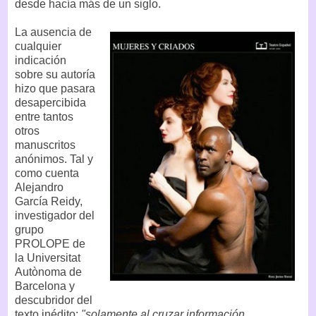
desde hacía más de un siglo.
La ausencia de
cualquier
indicación
sobre su autoría
hizo que pasara
desapercibida
entre tantos
otros
manuscritos
anónimos. Tal y
como cuenta
Alejandro
García Reidy,
investigador del
grupo
PROLOPE de
la Universitat
Autònoma de
Barcelona y
descubridor del
texto inédito:
"solamente al cruzar información