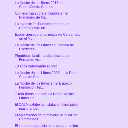
La Noche de los libros 2015 en
CentroCentro Cibeles
Conferencia sobre el Hubble en el
Planetario de Ma...
La exposición 'Puertas' propone en
CentroCentro un...
Exposición sobre los restos de Cervantes,
en el Mu...
La Noche de los Libros en Escuela de
Escritores
Pingüinas, la última obra escrita por
Fernando Arr...
10 años celebrando el libro
La Noche de los Libros 2015 en la Real
Casa de Cor...
La Noche de los libros en el Espacio
Fundación Tel...
'Crear libros bonitos', La Noche de los
Libros en ...
El CA2M exhibe la instalación hinchable
más grande...
Programación de primavera 2015 en los
Centros de E...
El libro, protagonista de la programación