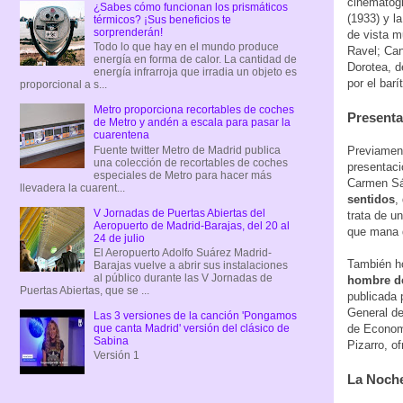
cinematogr
¿Sabes cómo funcionan los prismáticos
(1933) y l
térmicos? ¡Sus beneficios te
sorprenderán!
de vista m
Todo lo que hay en el mundo produce
Ravel; Can
energía en forma de calor. La cantidad de
Dorotea, d
energía infrarroja que irradia un objeto es
por el bar
proporcional a s...
Metro proporciona recortables de coches
Presenta
de Metro y andén a escala para pasar la
cuarentena
Fuente twitter Metro de Madrid publica
Previament
una colección de recortables de coches
presentaci
especiales de Metro para hacer más
Carmen Sán
llevadera la cuarent...
sentidos
,
V Jornadas de Puertas Abiertas del
trata de un
Aeropuerto de Madrid-Barajas, del 20 al
que mana d
24 de julio
El Aeropuerto Adolfo Suárez Madrid-
También ho
Barajas vuelve a abrir sus instalaciones
al público durante las V Jornadas de
hombre d
Puertas Abiertas, que se ...
publicada 
General de
Las 3 versiones de la canción 'Pongamos
de Economí
que canta Madrid' versión del clásico de
Sabina
Pizarro, o
Versión 1
La Noche