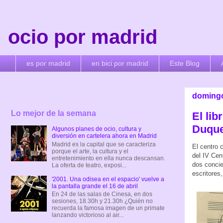
ocio por madrid
es por madrid
en bici por madrid
Este Blog
domingo,
Lo mejor de la semana
El li
Duque
Algunos planes de ocio, cultura y
diversión en cartelera ahora en Madrid
Madrid es la capital que se caracteriza
El centro 
porque el arte, la cultura y el
del IV Cen
entretenimiento en ella nunca descansan.
dos concie
La oferta de teatro, exposi...
escritores,
'2001. Una odisea en el espacio' vuelve a
la pantalla grande el 16 de abril
En 24 de las salas de Cinesa, en dos
sesiones, 18.30h y 21.30h ¿Quién no
recuerda la famosa imagen de un primate
lanzando victorioso al air...