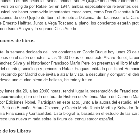
áficas. Las dos películas seleccionadas son
el Quijote
del director alemán G
a versión dirigida por Rafael Gil en 1947, ambas especialmente relevantes des
usical por haber promovido importantes creaciones, como Don Quichotte à Du
ciones de don Quijote de Ibert; el Soneto a Dulcinea, de Bacarisse, o la Can
e Ernesto Halffter. Junto a Vega Toscano al piano, los conciertos estarán pr
ítono Isidro Anaya y la soprano Celia Asedo.
ciones de libros
e, la semana dedicada del libro comienza en Conde Duque hoy lunes 20 de a
ones en el salón de actos: a las 18:00 horas el arquitecto Álvaro Bonet, la per
chez Silva y el historiador Francisco Marín Perellón presentan el libro
Madri
 del escritor, sociólogo y periodista Rafael Fraguas, editado por Tirant Human
 recorrido por Madrid que invita a alzar la vista, a descubrir y compartir el del
esde una ciudad plena de belleza, historia y futuro.
y lunes día 20, a las 20:00 horas, tendrá lugar la presentación de
Francisco 
esconocido
, obra de la doctora de Historia de América María del Carmen Mar
por Ediciones Nobel. Participan en este acto, junto a la autora del estudio, el
 Perú en España, Arturo Chipoco, y Gracia María Rubio Martín y Salvador Roj
a Financiera y Contabilidad. Esta biografía, basada en el estudio de las car
frece una nueva mirada sobre la figura del conquistador español.
 de los Libros