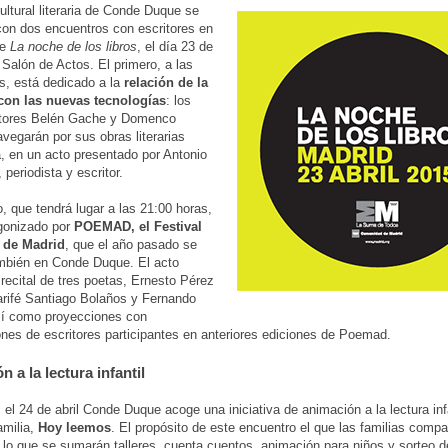
cultural literaria de Conde Duque se
on dos encuentros con escritores en
de
La noche de los libros
, el día 23 de
l Salón de Actos. El primero, a las
s, está dedicado a la
relación de la
 con las nuevas tecnologías
: los
ritores Belén Gache y Domenco
vegarán por sus obras literarias
, en un acto presentado por Antonio
periodista y escritor.
, que tendrá lugar a las 21:00 horas,
gonizado por
POEMAD, el Festival
 de Madrid
, que el año pasado se
mbién en Conde Duque. El acto
 recital de tres poetas, Ernesto Pérez
rifé Santiago Bolaños y Fernando
sí como proyecciones con
ones de escritores participantes en anteriores ediciones de Poemad.
 a la lectura infantil
 el 24 de abril Conde Duque acoge una iniciativa de animación a la lectura infan
amilia,
Hoy leemos
. El propósito de este encuentro el que las familias comp
a lo que se sumarán talleres, cuenta cuentos, animación para niños y sorteo de