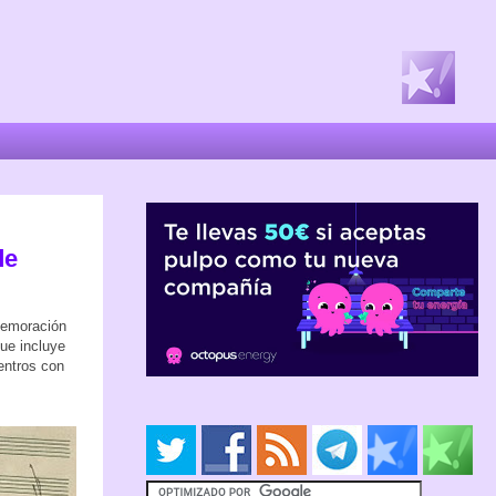
de
memoración
que incluye
entros con