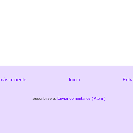
más reciente
Inicio
Entr
Suscribirse a:
Enviar comentarios ( Atom )