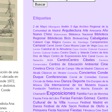
Etiquetas
2 de Mayo
Andén 0
App
Archivo Regional de la
Albergues
Arquitectura
Arte
Año
Comunidad de Madrid
Artesanía
Nuevo Chino
Biblioteca
Biblioteca Nacional
Baloncesto
Cabalgatas
Regional
Bibliotecas
Bicis
Birdwatching
Cabaret
Caja Mágica
Campamentos
Camino de Santiago
Carnaval
Carné Joven
Casa Museo Lope de Vega
Casa del
Catedral de la Almudena
Lector
Caza
Centro Cultural Coreano
Centro Daoíz y Velarde
Centro de Arte
Centro Cultural Galileo
Dos de Mayo
Centro de Exposiciones Arte Canal
Centro de
CentroCentro Cibeles
Natación M-86
Centros
Cine
Centros de Educación Ambiental
Comerciales
Circo
Cineteca
Club de Campo Villa de Madrid
Clásicos en
sición de una
Conciertos
Conde
Alcalá
Clásicos en Verano
Comedia
ón ubicada en
Duque
Conferencias
Corral de Comedias
Cursos
Danza
Deporte
desde 1972,
Círculo de Bellas Artes
Día Europeo de la
Día Internacional de los Museos
Música
Espacio
n distintos
Fundación Telefónica
Estación de Atocha
Estación de
e Conde
Exposiciones
Familia
Chamartín
Faro de Moncloa
Ferias
Fernán Gómez. Centro
Faunia
Feria del Libro
Cultural de la Villa
Festival Madrid en
Festimad
odista Ana
Danza
Festival de Arte Sacro
Festival de Otoño a
iones
Fiestas
Primavera
Fiesta Nacional
Filmoteca Cine Doré