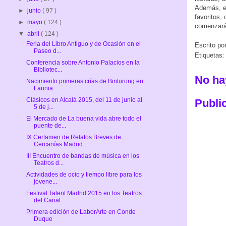
Además, en
►
junio
( 97 )
favoritos,
►
mayo
( 124 )
comenzará 
▼
abril
( 124 )
Feria del Libro Antiguo y de Ocasión en el
Escrito po
Paseo d...
Etiquetas
Conferencia sobre Antonio Palacios en la
Bibliotec...
No ha
Nacimiento primeras crías de Binturong en
Faunia
Clásicos en Alcalá 2015, del 11 de junio al
Publi
5 de j...
El Mercado de La buena vida abre todo el
puente de...
IX Certamen de Relatos Breves de
Cercanías Madrid ...
III Encuentro de bandas de música en los
Teatros d...
Actividades de ocio y tiempo libre para los
jóvene...
Festival Talent Madrid 2015 en los Teatros
del Canal
Primera edición de LaborArte en Conde
Duque