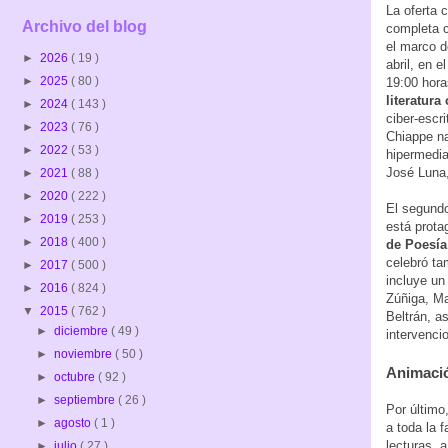
La oferta 
Archivo del blog
completa c
el marco 
►
2026
( 19 )
abril, en e
►
2025
( 80 )
19:00 hora
literatura
►
2024
( 143 )
ciber-esc
►
2023
( 76 )
Chiappe na
►
2022
( 53 )
hipermedia
José Luna, 
►
2021
( 88 )
►
2020
( 222 )
El segundo
►
2019
( 253 )
está prota
►
2018
( 400 )
de Poesía
celebró ta
►
2017
( 500 )
incluye un
►
2016
( 824 )
Zúñiga, Ma
▼
2015
( 762 )
Beltrán, a
►
diciembre
( 49 )
intervenci
►
noviembre
( 50 )
Animación
►
octubre
( 92 )
►
septiembre
( 26 )
Por último,
►
agosto
( 1 )
a toda la f
lecturas, 
►
julio
( 27 )