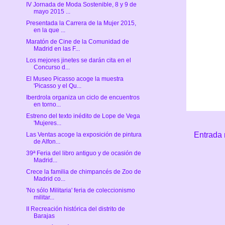
IV Jornada de Moda Sostenible, 8 y 9 de
mayo 2015 ...
Presentada la Carrera de la Mujer 2015,
en la que ...
Maratón de Cine de la Comunidad de
Madrid en las F...
Los mejores jinetes se darán cita en el
Concurso d...
El Museo Picasso acoge la muestra
'Picasso y el Qu...
Iberdrola organiza un ciclo de encuentros
en torno...
Estreno del texto inédito de Lope de Vega
'Mujeres...
Entrada 
Las Ventas acoge la exposición de pintura
de Alfon...
39ª Feria del libro antiguo y de ocasión de
Madrid...
Crece la familia de chimpancés de Zoo de
Madrid co...
'No sólo Militaria' feria de coleccionismo
militar...
II Recreación histórica del distrito de
Barajas