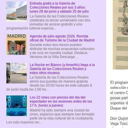
Entrada gratis a la Galería de
Colecciones Reales por sus 3 años:
lunes 29 de junio y sábado 25 de julio
La Galería de las Colecciones Reales
celebrará su tercer aniversario con dos
jornadas de acceso gratuito y una
programación cultural especia...
Agenda de julio-agosto 2026. Revista
oficial de Turismo de la Ciudad de Madrid
Durante estos dos meses puedes
disfrutar de muchas propuestas culturales
y de ocio en nuestra ciudad. Destaca:
Veranos de la Villa Descarga ...
La Noche en Blanco (y Amarillo) llega a la
Galería de las Colecciones Reales y
estos otros museos
La Galería de las Colecciones Reales
abrirá sus puertas de manera gratuita
El program
desde las 20:00 horas de este sábado 6
selección 
de junio hasta las 1:00 ho...
el centro 
Los 22 cines con precios del día del
posee part
espectador en las sesiones antes de las
soportes d
17 h. (lunes a jueves)
Duque del 
Madrid ha sido siempre una ciudad de
cines, espacios que siempre han formado
parte de la vida cultural de la ciudadanía.
Don Quijo
Los más mayores rec...
Vega Tosc