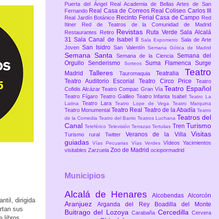
Puerta del Ángel
Real Academia de Bellas Artes de San
Real Casa de Correos
Real Coliseo Carlos III
Fernando
Recinto Ferial Casa de Campo
Real Jardín Botánico
Red
Itiner
Red de Teatros de la Comunidad de Madrid
Revistas
Ruta Verde
Sala Alcalá
Restaurantes
Retiro
31
Sala Canal de Isabel II
Sala de Arte
Sala Expometro
San Isidro
Joven
San Valentín
Semana Gótica de Madrid
Semana Santa
Semana del
Semana de la Ciencia
Orgullo
Senderismo
Suma Flamenca
Surge
Sorteos
Teatro
Talleres
Madrid
Teatralia
Tauromaquia
Teatro Auditorio Escorial
Teatro Circo Price
Teatro
Teatro Español
Cofidis Alcázar
Teatro Compac Gran Vía
Teatro Fígaro
Teatro Galileo
Teatro Infanta Isabel
Teatro La
Teatro Lara
Latina
Teatro Lope de Vega
Teatro Marquina
Teatro Real
Teatro de la Abadía
Teatro Monumental
Teatro
Teatros del
de la Comedia
Teatro del Barrio
Teatros Luchana
Canal
Turismo
Tren
Teleférico
Televisión
Terrazas
Tertulias
Visitas
Veranos de la Villa
Turismo rural
Twitter
guiadas
Vídeos
Yacimientos
Vías Pecuarias
Vías Verdes
Zoo de Madrid
visitables
Zarzuela
ociopormadrid
Municipios
Alcalá de Henares
Alcobendas
Alcorcón
til, dirigida
Aranjuez
Arganda del Rey
Boadilla del Monte
artan sus
Buitrago del Lozoya
Cercedilla
Carabaña
Cervera
 libros.