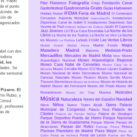
.W. Pabst
Fotografía
Fitur
Flamenco
Fundación Canal
Frinje
de el punto
Gastronomía
Gratis
Gastrofestival
Guías
Halloween
lcinée, de
IFEMA Feria de Madrid
Hoteles
Humor
IV Centenario
ción de
Cervantes
Imprenta Municipal
Instalaciones
Improvisación
otagonizados
Deportivas Canal de Isabel II
Instalaciones Deportivas San
Vicente de Paúl
Jardín El Capricho
Instituto Italiano de Cultura
Jazz
Jóvenes
La Noche de los
LGTB
La Casa Encendida
Libros
La Noche de los Teatros
La Noche en Vivo
La Noche
Libros
Las Ventas
los Museos
LaSede COAM
La Pedriza
Magia
Madrid Fusión
Madrid Activa!
Madrid Arena
Matadero Madrid
Medialab-Prado
Mayores
bril con dos
Mercadillos
Mercados de Madrid
Moda
Museo
Moto
iodista
Museo Arqueológico Regional
Arqueológico Nacional
d, los
Museo Casa Natal de Cervantes
Museo Casa de la
idades. Se
Museo Cerralbo
Museo ICO
Museo Lázaro Galdiano
Moneda
eite sensorial
Museo Nacional de Artes Decorativas
Museo Nacional de
Ciencias Naturales
Museo Picasso
Museo Sorolla
Museo
Thyssen-Bornemisza
Museo de Historia de
Museo de América
Madrid
Museo del Ferrocarril
Museo del Prado
Museo del
Pizarro. El
Musicales
Romanticismo
Museos
Museo del Traje
tín Rubio, y
Música
Naturaleza
Navidad
Naves del Español
 Cónsul
Niños
Opera
Palacio
Nieve
Nuevo Teatro Alcalá
í, profesores
Municipal de Congresos
Palacio de
Palacio Real
tas de
Cibeles
Palacio de Vistalegre
Palacio de Fernán Núñez
Parque Deportivo Puerta de Hierro
Parque Nacional
de la Sierra de Guadarrama
Parque Warner
Parque de
Parque del Retiro
Atracciones
Pintura
Patinaje
Pesca
Piscinas
Planetario de Madrid
Plaza Mayor
Plaza de
Portal del Lector
Colón
Portal de Archivos
Puente del Rey