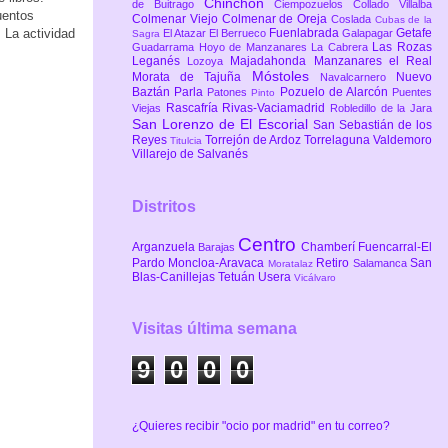
Chinchón
de Buitrago
Ciempozuelos
Collado Villalba
uentos
Colmenar Viejo
Colmenar de Oreja
Coslada
Cubas de la
. La actividad
Fuenlabrada
Getafe
El Atazar
El Berrueco
Galapagar
Sagra
Las Rozas
Guadarrama
Hoyo de Manzanares
La Cabrera
Leganés
Majadahonda
Manzanares el Real
Lozoya
Móstoles
Morata de Tajuña
Nuevo
Navalcarnero
Baztán
Parla
Pozuelo de Alarcón
Patones
Puentes
Pinto
Rascafría
Rivas-Vaciamadrid
Viejas
Robledillo de la Jara
San Lorenzo de El Escorial
San Sebastián de los
Reyes
Torrejón de Ardoz
Torrelaguna
Valdemoro
Titulcia
Villarejo de Salvanés
Distritos
Centro
Arganzuela
Chamberí
Fuencarral-El
Barajas
Pardo
Moncloa-Aravaca
Retiro
San
Salamanca
Moratalaz
Blas-Canillejas
Tetuán
Usera
Vicálvaro
Visitas última semana
9
0
0
0
¿Quieres recibir "ocio por madrid" en tu correo?