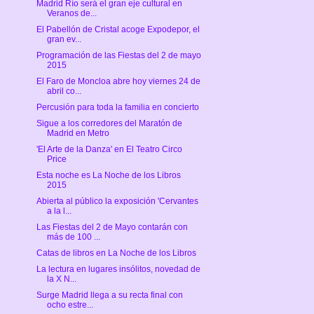
Madrid Río será el gran eje cultural en
Veranos de...
El Pabellón de Cristal acoge Expodepor, el
gran ev...
Programación de las Fiestas del 2 de mayo
2015
El Faro de Moncloa abre hoy viernes 24 de
abril co...
Percusión para toda la familia en concierto
Sigue a los corredores del Maratón de
Madrid en Metro
'El Arte de la Danza' en El Teatro Circo
Price
Esta noche es La Noche de los Libros
2015
Abierta al público la exposición 'Cervantes
a la l...
Las Fiestas del 2 de Mayo contarán con
más de 100 ...
Catas de libros en La Noche de los Libros
La lectura en lugares insólitos, novedad de
la X N...
Surge Madrid llega a su recta final con
ocho estre...