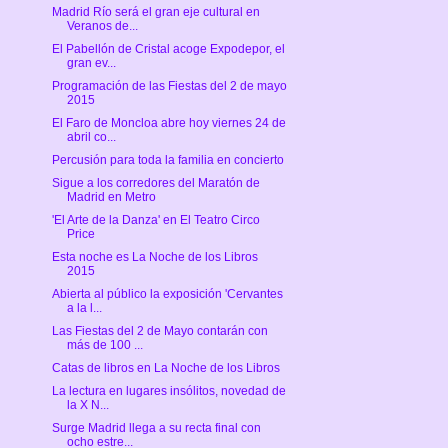
Madrid Río será el gran eje cultural en
Veranos de...
El Pabellón de Cristal acoge Expodepor, el
gran ev...
Programación de las Fiestas del 2 de mayo
2015
El Faro de Moncloa abre hoy viernes 24 de
abril co...
Percusión para toda la familia en concierto
Sigue a los corredores del Maratón de
Madrid en Metro
'El Arte de la Danza' en El Teatro Circo
Price
Esta noche es La Noche de los Libros
2015
Abierta al público la exposición 'Cervantes
a la l...
Las Fiestas del 2 de Mayo contarán con
más de 100 ...
Catas de libros en La Noche de los Libros
La lectura en lugares insólitos, novedad de
la X N...
Surge Madrid llega a su recta final con
ocho estre...