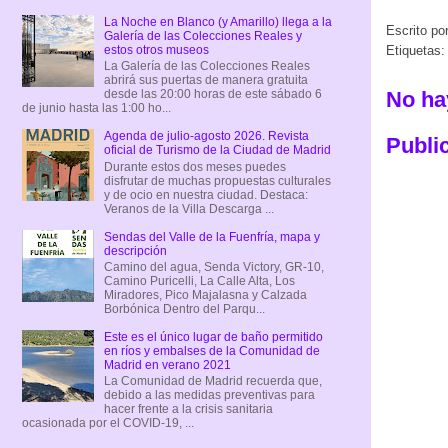
La Noche en Blanco (y Amarillo) llega a la
Escrito po
Galería de las Colecciones Reales y
estos otros museos
Etiquetas
La Galería de las Colecciones Reales
abrirá sus puertas de manera gratuita
desde las 20:00 horas de este sábado 6
No ha
de junio hasta las 1:00 ho...
Agenda de julio-agosto 2026. Revista
Publi
oficial de Turismo de la Ciudad de Madrid
Durante estos dos meses puedes
disfrutar de muchas propuestas culturales
y de ocio en nuestra ciudad. Destaca:
Veranos de la Villa Descarga ...
Sendas del Valle de la Fuenfría, mapa y
descripción
Camino del agua, Senda Victory, GR-10,
Camino Puricelli, La Calle Alta, Los
Miradores, Pico Majalasna y Calzada
Borbónica Dentro del Parqu...
Este es el único lugar de baño permitido
en ríos y embalses de la Comunidad de
Madrid en verano 2021
La Comunidad de Madrid recuerda que,
debido a las medidas preventivas para
hacer frente a la crisis sanitaria
ocasionada por el COVID-19, ...