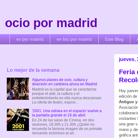
ocio por madrid
es por madrid
en bici por madrid
Este Blog
jueves, 
Lo mejor de la semana
Feria
Recole
Algunos planes de ocio, cultura y
diversión en cartelera ahora en Madrid
Madrid es la capital que se caracteriza
Hoy jueves
porque el arte, la cultura y el
edición de
entretenimiento en ella nunca descansan.
Antiguo y
La oferta de teatro, exposi...
Asociación
'2001. Una odisea en el espacio' vuelve a
colaboraci
la pantalla grande el 16 de abril
visitantes
En 24 de las salas de Cinesa, en dos
una gran v
sesiones, 18.30h y 21.30h ¿Quién no
recuerda la famosa imagen de un primate
mano y de
lanzando victorioso al air...
gráfica an