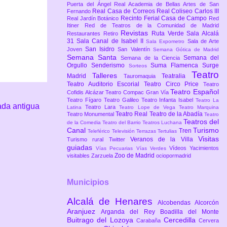
Puerta del Ángel
Real Academia de Bellas Artes de San
Real Casa de Correos
Real Coliseo Carlos III
Fernando
Recinto Ferial Casa de Campo
Real Jardín Botánico
Red
Itiner
Red de Teatros de la Comunidad de Madrid
Revistas
Ruta Verde
Sala Alcalá
Restaurantes
Retiro
31
Sala Canal de Isabel II
Sala de Arte
Sala Expometro
San Isidro
Joven
San Valentín
Semana Gótica de Madrid
Semana Santa
Semana del
Semana de la Ciencia
Orgullo
Senderismo
Suma Flamenca
Surge
Sorteos
Teatro
Talleres
Madrid
Teatralia
Tauromaquia
Teatro Auditorio Escorial
Teatro Circo Price
Teatro
Teatro Español
Cofidis Alcázar
Teatro Compac Gran Vía
Teatro Fígaro
Teatro Galileo
Teatro Infanta Isabel
Teatro La
ada antigua
Teatro Lara
Latina
Teatro Lope de Vega
Teatro Marquina
Teatro Real
Teatro de la Abadía
Teatro Monumental
Teatro
Teatros del
de la Comedia
Teatro del Barrio
Teatros Luchana
Canal
Turismo
Tren
Teleférico
Televisión
Terrazas
Tertulias
Visitas
Veranos de la Villa
Turismo rural
Twitter
guiadas
Vídeos
Yacimientos
Vías Pecuarias
Vías Verdes
Zoo de Madrid
visitables
Zarzuela
ociopormadrid
Municipios
Alcalá de Henares
Alcobendas
Alcorcón
Aranjuez
Arganda del Rey
Boadilla del Monte
Buitrago del Lozoya
Cercedilla
Carabaña
Cervera