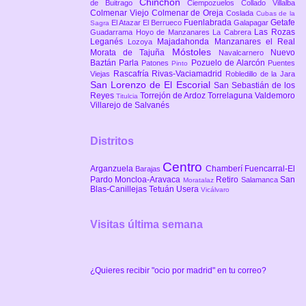
Chinchón
de Buitrago
Ciempozuelos
Collado Villalba
Colmenar Viejo
Colmenar de Oreja
Coslada
Cubas de la
Fuenlabrada
Getafe
El Atazar
El Berrueco
Galapagar
Sagra
Las Rozas
Guadarrama
Hoyo de Manzanares
La Cabrera
Leganés
Majadahonda
Manzanares el Real
Lozoya
Móstoles
Morata de Tajuña
Nuevo
Navalcarnero
Baztán
Parla
Pozuelo de Alarcón
Patones
Puentes
Pinto
Rascafría
Rivas-Vaciamadrid
Viejas
Robledillo de la Jara
San Lorenzo de El Escorial
San Sebastián de los
Reyes
Torrejón de Ardoz
Torrelaguna
Valdemoro
Titulcia
Villarejo de Salvanés
Distritos
Centro
Arganzuela
Chamberí
Fuencarral-El
Barajas
Pardo
Moncloa-Aravaca
Retiro
San
Salamanca
Moratalaz
Blas-Canillejas
Tetuán
Usera
Vicálvaro
Visitas última semana
¿Quieres recibir "ocio por madrid" en tu correo?