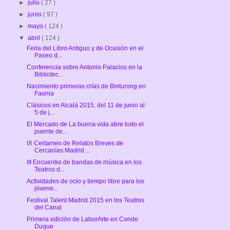
►
julio
( 27 )
►
junio
( 97 )
►
mayo
( 124 )
▼
abril
( 124 )
Feria del Libro Antiguo y de Ocasión en el
Paseo d...
Conferencia sobre Antonio Palacios en la
Bibliotec...
Nacimiento primeras crías de Binturong en
Faunia
Clásicos en Alcalá 2015, del 11 de junio al
5 de j...
El Mercado de La buena vida abre todo el
puente de...
IX Certamen de Relatos Breves de
Cercanías Madrid ...
III Encuentro de bandas de música en los
Teatros d...
Actividades de ocio y tiempo libre para los
jóvene...
Festival Talent Madrid 2015 en los Teatros
del Canal
Primera edición de LaborArte en Conde
Duque