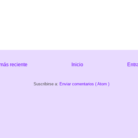
más reciente
Inicio
Entr
Suscribirse a:
Enviar comentarios ( Atom )