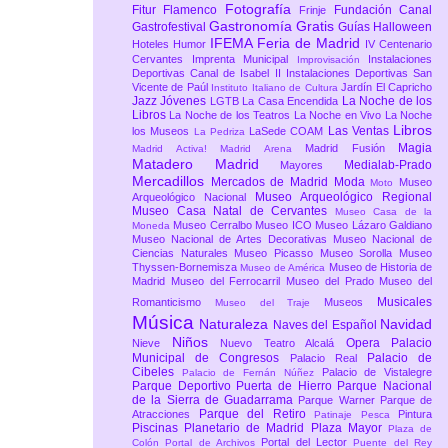
Fotografía
Fitur
Flamenco
Fundación Canal
Frinje
Gastronomía
Gratis
Gastrofestival
Guías
Halloween
IFEMA Feria de Madrid
Hoteles
Humor
IV Centenario
Cervantes
Imprenta Municipal
Instalaciones
Improvisación
Deportivas Canal de Isabel II
Instalaciones Deportivas San
Vicente de Paúl
Jardín El Capricho
Instituto Italiano de Cultura
Jazz
Jóvenes
La Noche de los
LGTB
La Casa Encendida
Libros
La Noche de los Teatros
La Noche en Vivo
La Noche
Libros
Las Ventas
los Museos
LaSede COAM
La Pedriza
Magia
Madrid Fusión
Madrid Activa!
Madrid Arena
Matadero Madrid
Medialab-Prado
Mayores
Mercadillos
Mercados de Madrid
Moda
Museo
Moto
Museo Arqueológico Regional
Arqueológico Nacional
Museo Casa Natal de Cervantes
Museo Casa de la
Museo Cerralbo
Museo ICO
Museo Lázaro Galdiano
Moneda
Museo Nacional de Artes Decorativas
Museo Nacional de
Ciencias Naturales
Museo Picasso
Museo Sorolla
Museo
Thyssen-Bornemisza
Museo de Historia de
Museo de América
Madrid
Museo del Ferrocarril
Museo del Prado
Museo del
Musicales
Romanticismo
Museos
Museo del Traje
Música
Naturaleza
Navidad
Naves del Español
Niños
Opera
Palacio
Nieve
Nuevo Teatro Alcalá
Municipal de Congresos
Palacio de
Palacio Real
Cibeles
Palacio de Vistalegre
Palacio de Fernán Núñez
Parque Deportivo Puerta de Hierro
Parque Nacional
de la Sierra de Guadarrama
Parque Warner
Parque de
Parque del Retiro
Atracciones
Pintura
Patinaje
Pesca
Piscinas
Planetario de Madrid
Plaza Mayor
Plaza de
Portal del Lector
Colón
Portal de Archivos
Puente del Rey