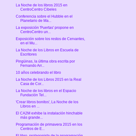
La Noche de los libros 2015 en
CentroCentro Cibeles
Conferencia sobre el Hubble en el
Planetario de Ma...
La exposición 'Puertas' propone en
CentroCentro un...
Exposición sobre los restos de Cervantes,
en el Mu...
La Noche de los Libros en Escuela de
Escritores
Pingüinas, la última obra escrita por
Fernando Arr...
10 años celebrando el libro
La Noche de los Libros 2015 en la Real
Casa de Cor...
La Noche de los libros en el Espacio
Fundación Tel...
'Crear libros bonitos', La Noche de los
Libros en ...
El CA2M exhibe la instalación hinchable
más grande...
Programación de primavera 2015 en los
Centros de E...
El libro, protagonista de la programación