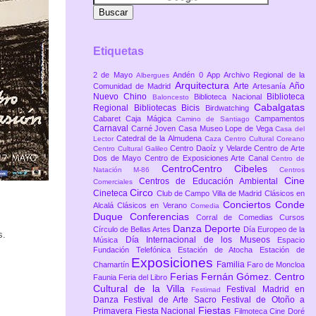
Etiquetas
2 de Mayo
Andén 0
App
Archivo Regional de la
Albergues
Arquitectura
Arte
Año
Comunidad de Madrid
Artesanía
Nuevo Chino
Biblioteca
Biblioteca Nacional
Baloncesto
Cabalgatas
Regional
Bibliotecas
Bicis
Birdwatching
Cabaret
Caja Mágica
Campamentos
Camino de Santiago
Carnaval
Carné Joven
Casa Museo Lope de Vega
Casa del
Catedral de la Almudena
Lector
Caza
Centro Cultural Coreano
Centro Daoíz y Velarde
Centro de Arte
Centro Cultural Galileo
Dos de Mayo
Centro de Exposiciones Arte Canal
Centro de
CentroCentro Cibeles
Natación M-86
Centros
Cine
Centros de Educación Ambiental
Comerciales
Circo
Cineteca
Club de Campo Villa de Madrid
Clásicos en
Conciertos
Conde
Alcalá
Clásicos en Verano
Comedia
Duque
Conferencias
Corral de Comedias
Cursos
Danza
Deporte
Círculo de Bellas Artes
Día Europeo de la
s.
Día Internacional de los Museos
Música
Espacio
Fundación Telefónica
Estación de Atocha
Estación de
Exposiciones
Familia
Chamartín
Faro de Moncloa
Ferias
Fernán Gómez. Centro
Faunia
Feria del Libro
Cultural de la Villa
Festival Madrid en
Festimad
Danza
Festival de Arte Sacro
Festival de Otoño a
Fiestas
Primavera
Fiesta Nacional
Filmoteca Cine Doré