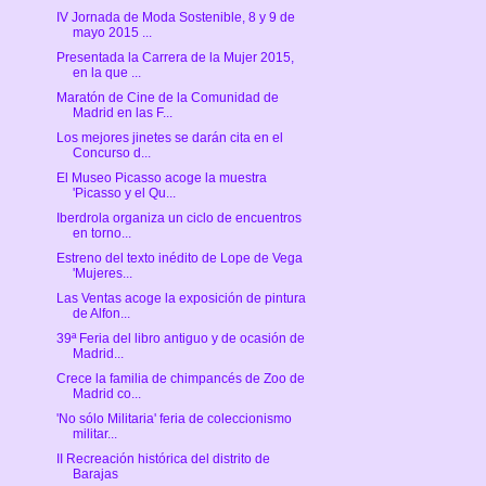
IV Jornada de Moda Sostenible, 8 y 9 de
mayo 2015 ...
Presentada la Carrera de la Mujer 2015,
en la que ...
Maratón de Cine de la Comunidad de
Madrid en las F...
Los mejores jinetes se darán cita en el
Concurso d...
El Museo Picasso acoge la muestra
'Picasso y el Qu...
Iberdrola organiza un ciclo de encuentros
en torno...
Estreno del texto inédito de Lope de Vega
'Mujeres...
Las Ventas acoge la exposición de pintura
de Alfon...
39ª Feria del libro antiguo y de ocasión de
Madrid...
Crece la familia de chimpancés de Zoo de
Madrid co...
'No sólo Militaria' feria de coleccionismo
militar...
II Recreación histórica del distrito de
Barajas