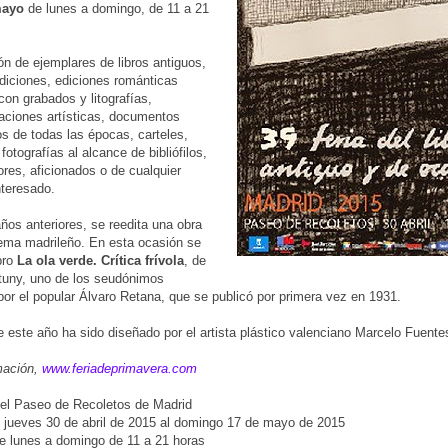
mayo
de lunes a domingo, de 11 a 21
ón de ejemplares de libros antiguos,
diciones, ediciones románticas
con grabados y litografías,
aciones artísticas, documentos
s de todas las épocas, carteles,
fotografías al alcance de bibliófilos,
ores, aficionados o de cualquier
nteresado.
os anteriores, se reedita una obra
ema madrileño. En esta ocasión se
ibro
La ola verde. Crítica frívola
, de
tuny, uno de los seudónimos
 por el popular Álvaro Retana, que se publicó por primera vez en 1931.
de este año ha sido diseñado por el artista plástico valenciano Marcelo Fuente
mación,
www.feriadeprimavera.com
el Paseo de Recoletos de Madrid
 jueves 30 de abril de 2015 al domingo 17 de mayo de 2015
e lunes a domingo de 11 a 21 horas