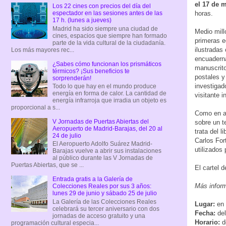
el 17 de 
Los 22 cines con precios del día del
horas.
espectador en las sesiones antes de las
17 h. (lunes a jueves)
Madrid ha sido siempre una ciudad de
Medio mill
cines, espacios que siempre han formado
primeras e
parte de la vida cultural de la ciudadanía.
ilustradas 
Los más mayores rec...
encuadern
¿Sabes cómo funcionan los prismáticos
manuscrito
térmicos? ¡Sus beneficios te
postales y 
sorprenderán!
investigad
Todo lo que hay en el mundo produce
energía en forma de calor. La cantidad de
visitante i
energía infrarroja que irradia un objeto es
proporcional a s...
Como en añ
V Jornadas de Puertas Abiertas del
sobre un t
Aeropuerto de Madrid-Barajas, del 20 al
trata del l
24 de julio
Carlos For
El Aeropuerto Adolfo Suárez Madrid-
utilizados
Barajas vuelve a abrir sus instalaciones
al público durante las V Jornadas de
Puertas Abiertas, que se ...
El cartel 
Entrada gratis a la Galería de
Más infor
Colecciones Reales por sus 3 años:
lunes 29 de junio y sábado 25 de julio
La Galería de las Colecciones Reales
Lugar:
en 
celebrará su tercer aniversario con dos
Fecha:
del
jornadas de acceso gratuito y una
Horario:
d
programación cultural especia...