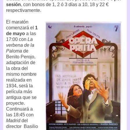
sesión
, con bonos de 1, 2 ó 3 días a 10, 18 y 22 €
respectivamente.
El maratón
comenzará el
1
de mayo
a las
17:00 con
La
verbena de la
Paloma
de
Benito Perojo,
adaptación de
la obra del
mismo nombre
realizada en
1934, será la
película más
antigua que se
proyecte.
Continuará a
las 18:45 con
Madrid
del
director Basilio