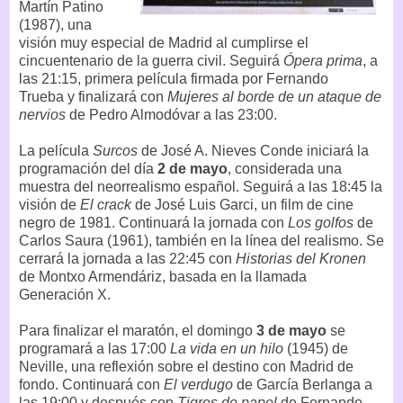
Martín Patino
(1987), una
visión muy especial de Madrid al cumplirse el
cincuentenario de la guerra civil. Seguirá
Ópera prima
, a
las 21:15, primera película firmada por Fernando
Trueba y finalizará con
Mujeres al borde de un ataque de
nervios
de Pedro Almodóvar a las 23:00.
La película
Surcos
de José A. Nieves Conde iniciará la
programación del día
2 de mayo
, considerada una
muestra del neorrealismo español. Seguirá a las 18:45 la
visión de
El crack
de José Luis Garci, un film de cine
negro de 1981. Continuará la jornada con
Los golfos
de
Carlos Saura (1961), también en la línea del realismo. Se
cerrará la jornada a las 22:45 con
Historias del Kronen
de Montxo Armendáriz, basada en la llamada
Generación X.
Para finalizar el maratón, el domingo
3 de mayo
se
programará a las 17:00
La vida en un hilo
(1945) de
Neville, una reflexión sobre el destino con Madrid de
fondo. Continuará con
El verdugo
de García Berlanga a
las 19:00 y después con
Tigres de papel
de Fernando