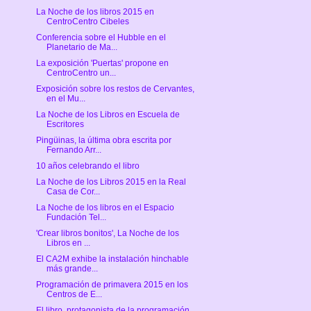
La Noche de los libros 2015 en
CentroCentro Cibeles
Conferencia sobre el Hubble en el
Planetario de Ma...
La exposición 'Puertas' propone en
CentroCentro un...
Exposición sobre los restos de Cervantes,
en el Mu...
La Noche de los Libros en Escuela de
Escritores
Pingüinas, la última obra escrita por
Fernando Arr...
10 años celebrando el libro
La Noche de los Libros 2015 en la Real
Casa de Cor...
La Noche de los libros en el Espacio
Fundación Tel...
'Crear libros bonitos', La Noche de los
Libros en ...
El CA2M exhibe la instalación hinchable
más grande...
Programación de primavera 2015 en los
Centros de E...
El libro, protagonista de la programación