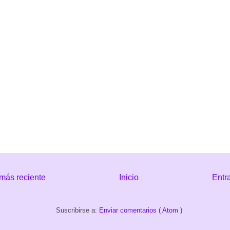
más reciente
Inicio
Entr
Suscribirse a:
Enviar comentarios ( Atom )