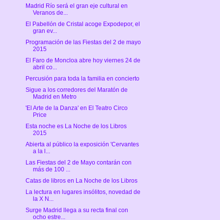
Madrid Río será el gran eje cultural en
Veranos de...
El Pabellón de Cristal acoge Expodepor, el
gran ev...
Programación de las Fiestas del 2 de mayo
2015
El Faro de Moncloa abre hoy viernes 24 de
abril co...
Percusión para toda la familia en concierto
Sigue a los corredores del Maratón de
Madrid en Metro
'El Arte de la Danza' en El Teatro Circo
Price
Esta noche es La Noche de los Libros
2015
Abierta al público la exposición 'Cervantes
a la l...
Las Fiestas del 2 de Mayo contarán con
más de 100 ...
Catas de libros en La Noche de los Libros
La lectura en lugares insólitos, novedad de
la X N...
Surge Madrid llega a su recta final con
ocho estre...