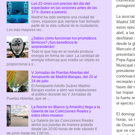
momentos e
Los 22 cines con precios del día del
protagonis
espectador en las sesiones antes de las
17 h. (lunes a jueves)
La asociac
Madrid ha sido siempre una ciudad de
cines, espacios que siempre han formado
Madrid 18
parte de la vida cultural de la ciudadanía.
estos epis
Los más mayores rec...
abril, a la
desfilaran
¿Sabes cómo funcionan los prismáticos
térmicos? ¡Sus beneficios te
desde la g
sorprenderán!
Mercurio d
Todo lo que hay en el mundo produce
presentaci
energía en forma de calor. La cantidad de
Pepa Aguad
energía infrarroja que irradia un objeto es
proporcional a s...
Municipal 
presidente
V Jornadas de Puertas Abiertas del
continuaci
Aeropuerto de Madrid-Barajas, del 20 al
24 de julio
recrearán 
El Aeropuerto Adolfo Suárez Madrid-
fases del 
Barajas vuelve a abrir sus instalaciones
las tropas
al público durante las V Jornadas de
la fuerte r
Puertas Abiertas, que se ...
el ejercito
La Noche en Blanco (y Amarillo) llega a la
Galería de las Colecciones Reales y
El domingo 
estos otros museos
horas, se 
La Galería de las Colecciones Reales
abrirá sus puertas de manera gratuita
de Osuna l
desde las 20:00 horas de este sábado 6
que se con
de junio hasta las 1:00 ho...