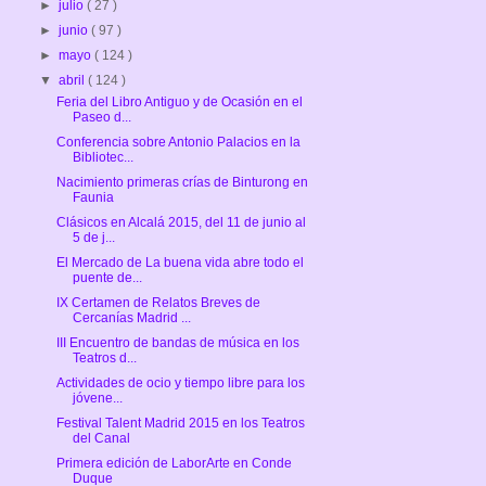
►
julio
( 27 )
►
junio
( 97 )
►
mayo
( 124 )
▼
abril
( 124 )
Feria del Libro Antiguo y de Ocasión en el
Paseo d...
Conferencia sobre Antonio Palacios en la
Bibliotec...
Nacimiento primeras crías de Binturong en
Faunia
Clásicos en Alcalá 2015, del 11 de junio al
5 de j...
El Mercado de La buena vida abre todo el
puente de...
IX Certamen de Relatos Breves de
Cercanías Madrid ...
III Encuentro de bandas de música en los
Teatros d...
Actividades de ocio y tiempo libre para los
jóvene...
Festival Talent Madrid 2015 en los Teatros
del Canal
Primera edición de LaborArte en Conde
Duque