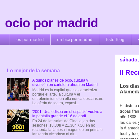
ocio por madrid
es por madrid
en bici por madrid
Este Blog
sábado, 
Lo mejor de la semana
II Rec
Algunos planes de ocio, cultura y
diversión en cartelera ahora en Madrid
Los días 
Madrid es la capital que se caracteriza
Alamed
porque el arte, la cultura y el
entretenimiento en ella nunca descansan.
La oferta de teatro, exposi...
El distrito
tropas fra
'2001. Una odisea en el espacio' vuelve a
la pantalla grande el 16 de abril
año 1808. 
En 24 de las salas de Cinesa, en dos
las calles 
sesiones, 18.30h y 21.30h ¿Quién no
la Alamed
recuerda la famosa imagen de un primate
fusil y fu
lanzando victorioso al air...