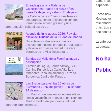
país, final
española.
Entrada gratis a la Galería de
Colecciones Reales por sus 3 años:
lunes 29 de junio y sábado 25 de julio
Como noved
La Galería de las Colecciones Reales
Recreación
celebrará su tercer aniversario con dos
aficionado
jornadas de acceso gratuito y una
programación cultural especia...
días. Los 
sociocultur
Agenda de julio-agosto 2026. Revista
oficial de Turismo de la Ciudad de Madrid
Durante estos dos meses puedes
Escrito po
disfrutar de muchas propuestas culturales
Etiquetas
y de ocio en nuestra ciudad. Destaca:
Veranos de la Villa Descarga ...
No ha
Sendas del Valle de la Fuenfría, mapa y
descripción
Camino del agua, Senda Victory, GR-10,
Publi
Camino Puricelli, La Calle Alta, Los
Miradores, Pico Majalasna y Calzada
Borbónica Dentro del Parqu...
Las 2 rutas para ver las 15 obras de
LuzMadrid 2026, del jueves 12 al sábado
14 de marzo
LuzMadrid continúa en su tercera edición
con la vocación de reforzar la posición de
Madrid dentro del panorama cultural
europeo, promoviendo...