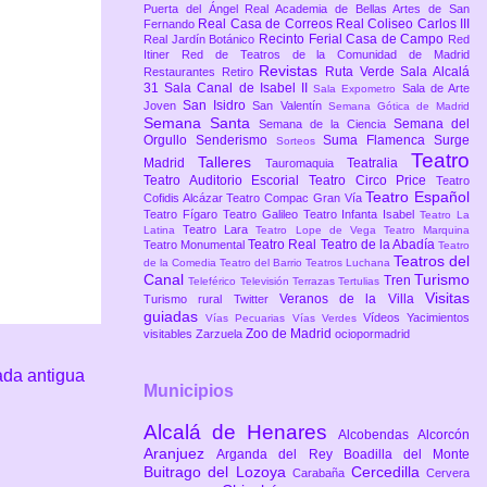
Puerta del Ángel
Real Academia de Bellas Artes de San
Real Casa de Correos
Real Coliseo Carlos III
Fernando
Recinto Ferial Casa de Campo
Real Jardín Botánico
Red
Itiner
Red de Teatros de la Comunidad de Madrid
Revistas
Ruta Verde
Sala Alcalá
Restaurantes
Retiro
31
Sala Canal de Isabel II
Sala de Arte
Sala Expometro
San Isidro
Joven
San Valentín
Semana Gótica de Madrid
Semana Santa
Semana del
Semana de la Ciencia
Orgullo
Senderismo
Suma Flamenca
Surge
Sorteos
Teatro
Talleres
Madrid
Teatralia
Tauromaquia
Teatro Auditorio Escorial
Teatro Circo Price
Teatro
Teatro Español
Cofidis Alcázar
Teatro Compac Gran Vía
Teatro Fígaro
Teatro Galileo
Teatro Infanta Isabel
Teatro La
Teatro Lara
Latina
Teatro Lope de Vega
Teatro Marquina
Teatro Real
Teatro de la Abadía
Teatro Monumental
Teatro
Teatros del
de la Comedia
Teatro del Barrio
Teatros Luchana
Canal
Turismo
Tren
Teleférico
Televisión
Terrazas
Tertulias
Visitas
Veranos de la Villa
Turismo rural
Twitter
guiadas
Vídeos
Yacimientos
Vías Pecuarias
Vías Verdes
Zoo de Madrid
visitables
Zarzuela
ociopormadrid
ada antigua
Municipios
Alcalá de Henares
Alcobendas
Alcorcón
Aranjuez
Arganda del Rey
Boadilla del Monte
Buitrago del Lozoya
Cercedilla
Carabaña
Cervera