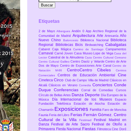
Etiquetas
2 de Mayo
Andén 0
App
Archivo Regional de la
Albergues
Arquitectura
Arte
Año
Comunidad de Madrid
Artesanía
Nuevo Chino
Biblioteca
Biblioteca Nacional
Baloncesto
Cabalgatas
Regional
Bibliotecas
Bicis
Birdwatching
Cabaret
Caja Mágica
Campamentos
Camino de Santiago
Carnaval
Carné Joven
Casa Museo Lope de Vega
Casa del
Catedral de la Almudena
Lector
Caza
Centro Cultural Coreano
Centro Daoíz y Velarde
Centro de Arte
Centro Cultural Galileo
Dos de Mayo
Centro de Exposiciones Arte Canal
Centro de
CentroCentro Cibeles
Natación M-86
Centros
Cine
Centros de Educación Ambiental
Comerciales
Circo
Cineteca
Club de Campo Villa de Madrid
Clásicos en
Conciertos
Conde
Alcalá
Clásicos en Verano
Comedia
Duque
Conferencias
Corral de Comedias
Cursos
Danza
Deporte
Círculo de Bellas Artes
Día Europeo de la
Día Internacional de los Museos
Música
Espacio
Fundación Telefónica
Estación de Atocha
Estación de
Exposiciones
Familia
Chamartín
Faro de Moncloa
Ferias
Fernán Gómez. Centro
Faunia
Feria del Libro
Cultural de la Villa
Festival Madrid en
Festimad
Danza
Festival de Arte Sacro
Festival de Otoño a
Fiestas
Primavera
Fiesta Nacional
Filmoteca Cine Doré