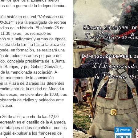
n los que los madrileños fueron
tas de la guerra de la Independencia.
ión histórico-cultural
"Voluntarios de
08-1814"
será la encargada de recrear
odios de la historia. El sábado 25 de
s 11,30 horas, los recreadores
 con sus uniformes y armas de época
lorieta de la Ermita hasta la plaza de
onde, en formación, se realizará una
ón de todos los actos por parte de
o, concejala presidenta de la Junta
de Barajas, y por Gabriel González,
 de la mencionada asociación. A
ón, miembros de la asociación
en la Plaza de Barajas las diferentes
rendimiento de la ciudad de Madrid a
 francesas, en diciembre de 1808, tras
esistencia de civiles y soldados ante
 invasor.
26 de abril, a partir de las 12,00
recrearán en el castillo de la Alameda
os ataques de los españoles, con los
siguió expulsar a los franceses del