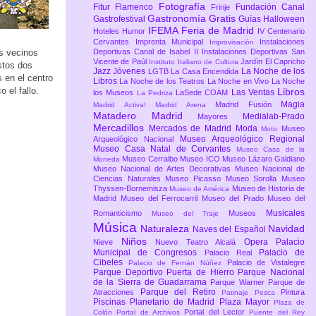
Fotografía
Fitur
Flamenco
Fundación Canal
Frinje
Gastronomía
Gratis
Gastrofestival
Guías
Halloween
IFEMA Feria de Madrid
Hoteles
Humor
IV Centenario
Cervantes
Imprenta Municipal
Instalaciones
Improvisación
os vecinos
Deportivas Canal de Isabel II
Instalaciones Deportivas San
Vicente de Paúl
Jardín El Capricho
Instituto Italiano de Cultura
estos dos
Jazz
Jóvenes
La Noche de los
LGTB
La Casa Encendida
 en el centro
Libros
La Noche de los Teatros
La Noche en Vivo
La Noche
 el fallo.
Libros
Las Ventas
los Museos
LaSede COAM
La Pedriza
Magia
Madrid Fusión
Madrid Activa!
Madrid Arena
Matadero Madrid
Medialab-Prado
Mayores
Mercadillos
Mercados de Madrid
Moda
Museo
Moto
Museo Arqueológico Regional
Arqueológico Nacional
Museo Casa Natal de Cervantes
Museo Casa de la
Museo Cerralbo
Museo ICO
Museo Lázaro Galdiano
Moneda
Museo Nacional de Artes Decorativas
Museo Nacional de
Ciencias Naturales
Museo Picasso
Museo Sorolla
Museo
Thyssen-Bornemisza
Museo de Historia de
Museo de América
Madrid
Museo del Ferrocarril
Museo del Prado
Museo del
Musicales
Romanticismo
Museos
Museo del Traje
Música
Naturaleza
Navidad
Naves del Español
Niños
Opera
Palacio
Nieve
Nuevo Teatro Alcalá
Municipal de Congresos
Palacio de
Palacio Real
Cibeles
Palacio de Vistalegre
Palacio de Fernán Núñez
Parque Deportivo Puerta de Hierro
Parque Nacional
de la Sierra de Guadarrama
Parque Warner
Parque de
Parque del Retiro
Atracciones
Pintura
Patinaje
Pesca
Piscinas
Planetario de Madrid
Plaza Mayor
Plaza de
Portal del Lector
Colón
Portal de Archivos
Puente del Rey