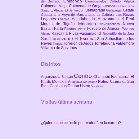
Chinchón
de Buitrago
Ciempozuelos
Collado Villalba
Colmenar Viejo
Colmenar de Oreja
Coslada
Cubas de la
Fuenlabrada
Getafe
El Atazar
El Berrueco
Galapagar
Sagra
Las Rozas
Guadarrama
Hoyo de Manzanares
La Cabrera
Leganés
Majadahonda
Manzanares el Real
Lozoya
Móstoles
Morata de Tajuña
Nuevo
Navalcarnero
Baztán
Parla
Pozuelo de Alarcón
Patones
Puentes
Pinto
Rascafría
Rivas-Vaciamadrid
Viejas
Robledillo de la Jara
San Lorenzo de El Escorial
San Sebastián de los
Reyes
Torrejón de Ardoz
Torrelaguna
Valdemoro
Titulcia
Villarejo de Salvanés
Distritos
Centro
Arganzuela
Chamberí
Fuencarral-El
Barajas
Pardo
Moncloa-Aravaca
Retiro
San
Salamanca
Moratalaz
Blas-Canillejas
Tetuán
Usera
Vicálvaro
Visitas última semana
¿Quieres recibir "ocio por madrid" en tu correo?