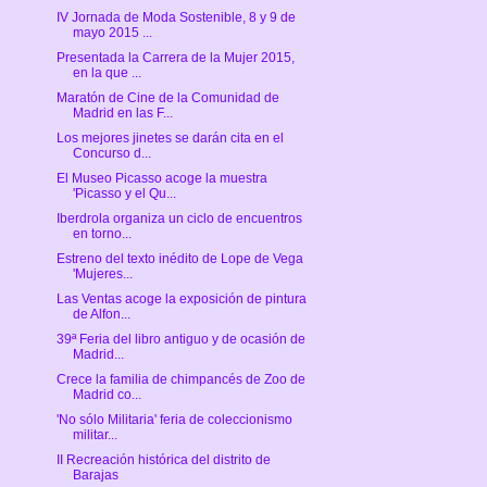
IV Jornada de Moda Sostenible, 8 y 9 de
mayo 2015 ...
Presentada la Carrera de la Mujer 2015,
en la que ...
Maratón de Cine de la Comunidad de
Madrid en las F...
Los mejores jinetes se darán cita en el
Concurso d...
El Museo Picasso acoge la muestra
'Picasso y el Qu...
Iberdrola organiza un ciclo de encuentros
en torno...
Estreno del texto inédito de Lope de Vega
'Mujeres...
Las Ventas acoge la exposición de pintura
de Alfon...
39ª Feria del libro antiguo y de ocasión de
Madrid...
Crece la familia de chimpancés de Zoo de
Madrid co...
'No sólo Militaria' feria de coleccionismo
militar...
II Recreación histórica del distrito de
Barajas