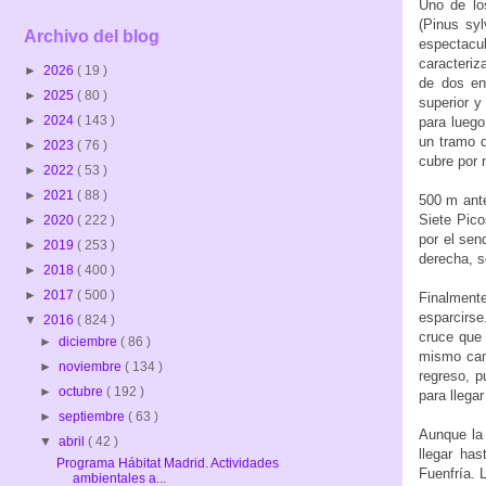
Uno de lo
(Pinus syl
Archivo del blog
espectacul
caracteriz
►
2026
( 19 )
de dos en
►
2025
( 80 )
superior y
►
2024
( 143 )
para luego
un tramo d
►
2023
( 76 )
cubre por 
►
2022
( 53 )
►
2021
( 88 )
500 m ante
Siete Pico
►
2020
( 222 )
por el sen
►
2019
( 253 )
derecha, s
►
2018
( 400 )
►
2017
( 500 )
Finalment
esparcirse
▼
2016
( 824 )
cruce que 
►
diciembre
( 86 )
mismo cami
►
noviembre
( 134 )
regreso, p
►
octubre
( 192 )
para llega
►
septiembre
( 63 )
Aunque la 
▼
abril
( 42 )
llegar has
Programa Hábitat Madrid. Actividades
Fuenfría. 
ambientales a...