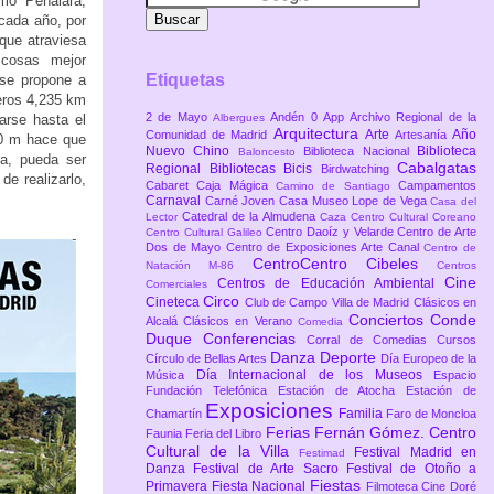
mo Peñalara,
 cada año, por
que atraviesa
scosas mejor
Etiquetas
 se propone a
eros 4,235 km
2 de Mayo
Andén 0
App
Archivo Regional de la
arse hasta el
Albergues
Arquitectura
Arte
Año
Comunidad de Madrid
Artesanía
40 m hace que
Nuevo Chino
Biblioteca
Biblioteca Nacional
Baloncesto
ra, pueda ser
Cabalgatas
Regional
Bibliotecas
Bicis
Birdwatching
de realizarlo,
Cabaret
Caja Mágica
Campamentos
Camino de Santiago
Carnaval
Carné Joven
Casa Museo Lope de Vega
Casa del
Catedral de la Almudena
Lector
Caza
Centro Cultural Coreano
Centro Daoíz y Velarde
Centro de Arte
Centro Cultural Galileo
Dos de Mayo
Centro de Exposiciones Arte Canal
Centro de
CentroCentro Cibeles
Natación M-86
Centros
Cine
Centros de Educación Ambiental
Comerciales
Circo
Cineteca
Club de Campo Villa de Madrid
Clásicos en
Conciertos
Conde
Alcalá
Clásicos en Verano
Comedia
Duque
Conferencias
Corral de Comedias
Cursos
Danza
Deporte
Círculo de Bellas Artes
Día Europeo de la
Día Internacional de los Museos
Música
Espacio
Fundación Telefónica
Estación de Atocha
Estación de
Exposiciones
Familia
Chamartín
Faro de Moncloa
Ferias
Fernán Gómez. Centro
Faunia
Feria del Libro
Cultural de la Villa
Festival Madrid en
Festimad
Danza
Festival de Arte Sacro
Festival de Otoño a
Fiestas
Primavera
Fiesta Nacional
Filmoteca Cine Doré