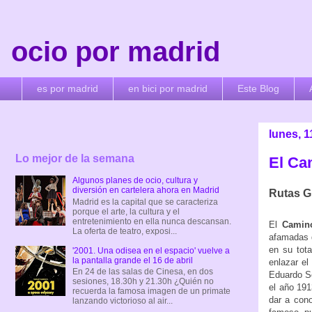
ocio por madrid
es por madrid
en bici por madrid
Este Blog
lunes, 1
Lo mejor de la semana
El Ca
Algunos planes de ocio, cultura y
diversión en cartelera ahora en Madrid
Rutas G
Madrid es la capital que se caracteriza
porque el arte, la cultura y el
entretenimiento en ella nunca descansan.
El
Camin
La oferta de teatro, exposi...
afamadas d
en su tota
'2001. Una odisea en el espacio' vuelve a
la pantalla grande el 16 de abril
enlazar el
En 24 de las salas de Cinesa, en dos
Eduardo S
sesiones, 18.30h y 21.30h ¿Quién no
el año 191
recuerda la famosa imagen de un primate
dar a cono
lanzando victorioso al air...