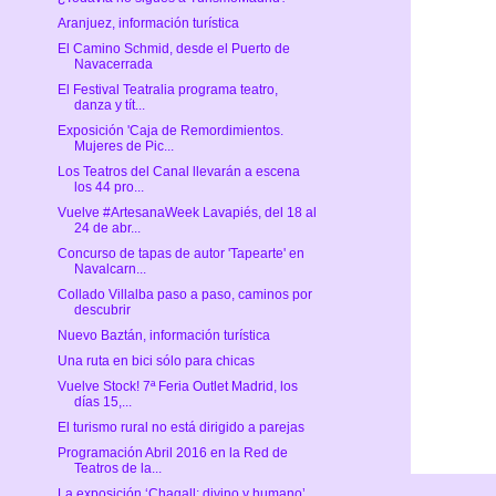
Aranjuez, información turística
El Camino Schmid, desde el Puerto de
Navacerrada
El Festival Teatralia programa teatro,
danza y tít...
Exposición 'Caja de Remordimientos.
Mujeres de Pic...
Los Teatros del Canal llevarán a escena
los 44 pro...
Vuelve #ArtesanaWeek Lavapiés, del 18 al
24 de abr...
Concurso de tapas de autor 'Tapearte' en
Navalcarn...
Collado Villalba paso a paso, caminos por
descubrir
Nuevo Baztán, información turística
Una ruta en bici sólo para chicas
Vuelve Stock! 7ª Feria Outlet Madrid, los
días 15,...
El turismo rural no está dirigido a parejas
Programación Abril 2016 en la Red de
Teatros de la...
La exposición ‘Chagall: divino y humano’