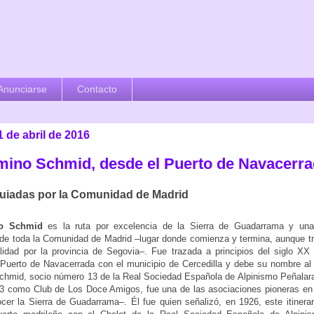
Anunciarse
Contacto
1 de abril de 2016
mino Schmid, desde el Puerto de Navacerr
uiadas por la Comunidad de Madrid
o Schmid
es la ruta por excelencia de la Sierra de Guadarrama y un
e toda la Comunidad de Madrid –lugar donde comienza y termina, aunque tr
lidad por la provincia de Segovia–. Fue trazada a principios del siglo XX 
 Puerto de Navacerrada con el municipio de Cercedilla y debe su nombre al 
chmid, socio número 13 de la Real Sociedad Española de Alpinismo Peñalar
3 como Club de Los Doce Amigos, fue una de las asociaciones pioneras en 
cer la Sierra de Guadarrama–. Él fue quien señalizó, en 1926, este itinerar