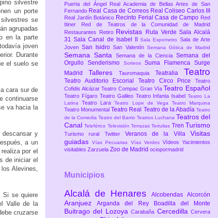
ino silvestre
Puerta del Ángel
Real Academia de Bellas Artes de San
enen un porte
Real Casa de Correos
Real Coliseo Carlos III
Fernando
Recinto Ferial Casa de Campo
Real Jardín Botánico
Red
silvestres se
Itiner
Red de Teatros de la Comunidad de Madrid
stán agrupadas
Revistas
Ruta Verde
Sala Alcalá
Restaurantes
Retiro
o en la parte
31
Sala Canal de Isabel II
Sala de Arte
Sala Expometro
 todavía joven
San Isidro
Joven
San Valentín
Semana Gótica de Madrid
erior. Durante
Semana Santa
Semana del
Semana de la Ciencia
Orgullo
Senderismo
Suma Flamenca
Surge
e el suelo se
Sorteos
Teatro
Talleres
Madrid
Teatralia
Tauromaquia
Teatro Auditorio Escorial
Teatro Circo Price
Teatro
Teatro Español
Cofidis Alcázar
Teatro Compac Gran Vía
a cara sur de
Teatro Fígaro
Teatro Galileo
Teatro Infanta Isabel
Teatro La
e continuarse
Teatro Lara
Latina
Teatro Lope de Vega
Teatro Marquina
se va hacia la
Teatro Real
Teatro de la Abadía
Teatro Monumental
Teatro
Teatros del
de la Comedia
Teatro del Barrio
Teatros Luchana
Canal
Turismo
Tren
Teleférico
Televisión
Terrazas
Tertulias
Visitas
a descansar y
Veranos de la Villa
Turismo rural
Twitter
guiadas
después, a un
Vídeos
Yacimientos
Vías Pecuarias
Vías Verdes
Zoo de Madrid
visitables
Zarzuela
ociopormadrid
realiza por el
 de iniciar el
los Alevines,
Municipios
Alcalá de Henares
Alcobendas
Alcorcón
 Si se quiere
Aranjuez
Arganda del Rey
Boadilla del Monte
el Valle de la
Buitrago del Lozoya
Cercedilla
Carabaña
Cervera
 debe cruzarse