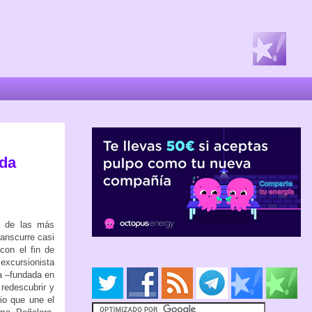
ada
a de las más
anscurre casi
con el fin de
excursionista
a –fundada en
redescubrir y
io que une el