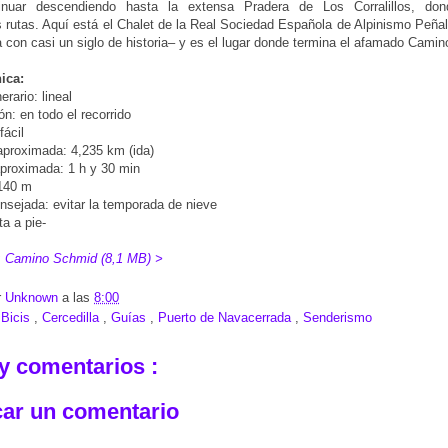
inuar descendiendo hasta la extensa Pradera de Los Corralillos, don
rutas. Aquí está el Chalet de la Real Sociedad Española de Alpinismo Peñal
 con casi un siglo de historia– y es el lugar donde termina el afamado Cami
ica:
erario: lineal
ón: en todo el recorrido
fácil
aproximada: 4,235 km (ida)
proximada: 1 h y 30 min
 140 m
sejada: evitar la temporada de nieve
ta a pie-
:
Camino Schmid (8,1 MB) >
r
Unknown
a las
8:00
:
Bicis
,
Cercedilla
,
Guías
,
Puerto de Navacerrada
,
Senderismo
y comentarios :
car un comentario