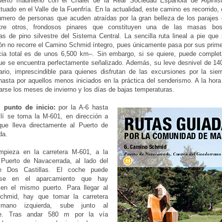
erto madrileño con el Chalet de la Real Sociedad Española de Alpinis
ituado en el Valle de la Fuenfría. En la actualidad, este camino es recorrido,
mero de personas que acuden atraídas por la gran belleza de los parajes 
tre otros, frondosos pinares que constituyen una de las masas bo
s de pino silvestre del Sistema Central. La sencilla ruta lineal a pie que
ón no recorre el Camino Schmid íntegro, pues únicamente pasa por sus prim
cia total es de unos 6,500 km–. Sin embargo, si se quiere, puede complet
que se encuentra perfectamente señalizado. Además, su leve desnivel de 1
rario, imprescindible para quienes disfrutan de las excursiones por la sier
hasta por aquellos menos iniciados en la práctica del senderismo. A la hora 
arse los meses de invierno y los días de bajas temperaturas.
 punto de inicio:
por la A-6 hasta
Allí se toma la M-601, en dirección a
que lleva directamente al Puerto de
da.
mpieza en la carretera M-601, a la
l Puerto de Navacerrada, al lado del
te Dos Castillas. El coche puede
arse en el aparcamiento que hay
o en el mismo puerto. Para llegar al
hmid, hay que tomar la carretera
mano izquierda, sube junto al
nte. Tras andar 580 m por la vía