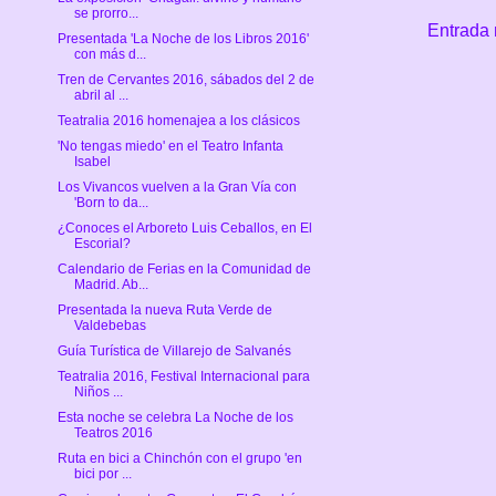
se prorro...
Entrada 
Presentada 'La Noche de los Libros 2016'
con más d...
Tren de Cervantes 2016, sábados del 2 de
abril al ...
Teatralia 2016 homenajea a los clásicos
'No tengas miedo' en el Teatro Infanta
Isabel
Los Vivancos vuelven a la Gran Vía con
'Born to da...
¿Conoces el Arboreto Luis Ceballos, en El
Escorial?
Calendario de Ferias en la Comunidad de
Madrid. Ab...
Presentada la nueva Ruta Verde de
Valdebebas
Guía Turística de Villarejo de Salvanés
Teatralia 2016, Festival Internacional para
Niños ...
Esta noche se celebra La Noche de los
Teatros 2016
Ruta en bici a Chinchón con el grupo 'en
bici por ...