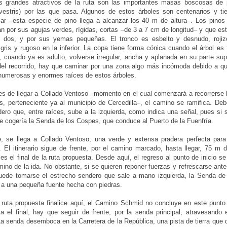
s grandes atractivos de la ruta son las importantes masas boscosas de p
vestris) por las que pasa. Algunos de estos árboles son centenarios y ti
ar –esta especie de pino llega a alcanzar los 40 m de altura–. Los pinos 
an por sus agujas verdes, rígidas, cortas –de 3 a 7 cm de longitud– y que e
 dos, y por sus yemas pequeñas. El tronco es esbelto y desnudo, rojiz
 gris y rugoso en la inferior. La copa tiene forma cónica cuando el árbol es
, cuando ya es adulto, volverse irregular, ancha y aplanada en su parte sup
el recorrido, hay que caminar por una zona algo más incómoda debido a qu
numerosas y enormes raíces de estos árboles.
s de llegar a Collado Ventoso –momento en el cual comenzará a recorrerse l
s, perteneciente ya al municipio de Cercedilla–, el camino se ramifica. Deb
dero que, entre raíces, sube a la izquierda, como indica una señal, pues si 
e cogería la Senda de los Cospes, que conduce al Puerto de la Fuenfría.
e, se llega a Collado Ventoso, una verde y extensa pradera perfecta par
. El itinerario sigue de frente, por el camino marcado, hasta llegar, 75 m 
es el final de la ruta propuesta. Desde aquí, el regreso al punto de inicio se 
no de la ida. No obstante, si se quieren reponer fuerzas y refrescarse antes
uede tomarse el estrecho sendero que sale a mano izquierda, la Senda de 
r a una pequeña fuente hecha con piedras.
ruta propuesta finalice aquí, el Camino Schmid no concluye en este punto.
ta el final, hay que seguir de frente, por la senda principal, atravesando 
La senda desemboca en la Carretera de la República, una pista de tierra que