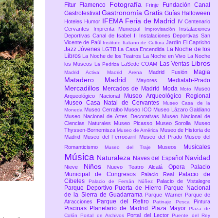
Fotografía
Fitur
Flamenco
Fundación Canal
Frinje
Gastronomía
Gratis
Gastrofestival
Guías
Halloween
IFEMA Feria de Madrid
Hoteles
Humor
IV Centenario
Cervantes
Imprenta Municipal
Instalaciones
Improvisación
Deportivas Canal de Isabel II
Instalaciones Deportivas San
Vicente de Paúl
Jardín El Capricho
Instituto Italiano de Cultura
Jazz
Jóvenes
La Noche de los
LGTB
La Casa Encendida
Libros
La Noche de los Teatros
La Noche en Vivo
La Noche
Libros
Las Ventas
los Museos
LaSede COAM
La Pedriza
Magia
Madrid Fusión
Madrid Activa!
Madrid Arena
Matadero Madrid
Medialab-Prado
Mayores
Mercadillos
Mercados de Madrid
Moda
Museo
Moto
Museo Arqueológico Regional
Arqueológico Nacional
Museo Casa Natal de Cervantes
Museo Casa de la
Museo Cerralbo
Museo ICO
Museo Lázaro Galdiano
Moneda
Museo Nacional de Artes Decorativas
Museo Nacional de
Ciencias Naturales
Museo Picasso
Museo Sorolla
Museo
Thyssen-Bornemisza
Museo de Historia de
Museo de América
Madrid
Museo del Ferrocarril
Museo del Prado
Museo del
Musicales
Romanticismo
Museos
Museo del Traje
Música
Naturaleza
Navidad
Naves del Español
Niños
Opera
Palacio
Nieve
Nuevo Teatro Alcalá
Municipal de Congresos
Palacio de
Palacio Real
Cibeles
Palacio de Vistalegre
Palacio de Fernán Núñez
Parque Deportivo Puerta de Hierro
Parque Nacional
de la Sierra de Guadarrama
Parque Warner
Parque de
Parque del Retiro
Atracciones
Pintura
Patinaje
Pesca
Piscinas
Planetario de Madrid
Plaza Mayor
Plaza de
Portal del Lector
Colón
Portal de Archivos
Puente del Rey