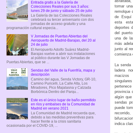
asfaltada
Entrada gratis a la Galería de
tomar una 
Colecciones Reales por sus 3 años:
lunes 29 de junio y sábado 25 de julio
remolque d
La Galería de las Colecciones Reales
de Esquí 
celebrará su tercer aniversario con dos
esta est
jornadas de acceso gratuito y una
deportes 
programación cultural especia...
del puert
V Jornadas de Puertas Abiertas del
una de la
Aeropuerto de Madrid-Barajas, del 20 al
más adela
24 de julio
junto al r
El Aeropuerto Adolfo Suárez Madrid-
Barajas vuelve a abrir sus instalaciones
comienza 
al público durante las V Jornadas de
Puertas Abiertas, que se ...
La senda 
ladera n
Sendas del Valle de la Fuenfría, mapa y
descripción
macizos
Camino del agua, Senda Victory, GR-10,
singulare
Camino Puricelli, La Calle Alta, Los
pertenece
Miradores, Pico Majalasna y Calzada
provincia 
Borbónica Dentro del Parqu...
algún que
Este es el único lugar de baño permitido
sendas pr
en ríos y embalses de la Comunidad de
puede toma
Madrid en verano 2021
recorrido
La Comunidad de Madrid recuerda que,
debido a las medidas preventivas para
bifurcaci
hacer frente a la crisis sanitaria
indica cla
ocasionada por el COVID-19, ...