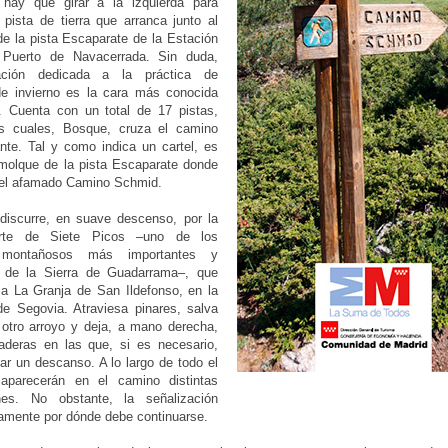
, hay que girar a la izquierda para
pista de tierra que arranca junto al
e la pista Escaparate de la Estación
Puerto de Navacerrada. Sin duda,
ación dedicada a la práctica de
de invierno es la cara más conocida
o. Cuenta con un total de 17 pistas,
s cuales, Bosque, cruza el camino
nte. Tal y como indica un cartel, es
emolque de la pista Escaparate donde
el afamado Camino Schmid.
discurre, en suave descenso, por la
orte de Siete Picos –uno de los
 montañosos más importantes y
s de la Sierra de Guadarrama–, que
 a La Granja de San Ildefonso, en la
de Segovia. Atraviesa pinares, salva
 otro arroyo y deja, a mano derecha,
aderas en las que, si es necesario,
r un descanso. A lo largo de todo el
, aparecerán en el camino distintas
ones. No obstante, la señalización
ramente por dónde debe continuarse.