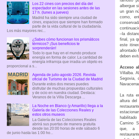
famoso pu
Los 22 cines con precios del día del
albergue s
espectador en las sesiones antes de las
un gran nú
17 h. (lunes a jueves)
como, en
Madrid ha sido siempre una ciudad de
cines, espacios que siempre han formado
conservada
parte de la vida cultural de la ciudadanía.
continuaci
Los más mayores rec...
–la distan
final, ya 
¿Sabes cómo funcionan los prismáticos
térmicos? ¡Sus beneficios te
este itine
sorprenderán!
afrontado 
Todo lo que hay en el mundo produce
deben evit
energía en forma de calor. La cantidad de
energía infrarroja que irradia un objeto es
proporcional a s...
Acceso al
Villalba. 
Agenda de julio-agosto 2026. Revista
Segovia, 
oficial de Turismo de la Ciudad de Madrid
Navacerra
Durante estos dos meses puedes
disfrutar de muchas propuestas culturales
y de ocio en nuestra ciudad. Destaca:
La ruta e
Veranos de la Villa Descarga ...
altura de
La Noche en Blanco (y Amarillo) llega a la
restauran
Galería de las Colecciones Reales y
estacion
estos otros museos
habilitad
La Galería de las Colecciones Reales
Camino Sc
abrirá sus puertas de manera gratuita
desde las 20:00 horas de este sábado 6
que, a 
de junio hasta las 1:00 ho...
restaura