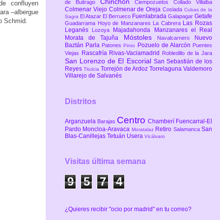
Chinchón
de Buitrago
Ciempozuelos
Collado Villalba
de confluyen
Colmenar Viejo
Colmenar de Oreja
Coslada
Cubas de la
ara –albergue
Fuenlabrada
Getafe
El Atazar
El Berrueco
Galapagar
Sagra
no Schmid.
Las Rozas
Guadarrama
Hoyo de Manzanares
La Cabrera
Leganés
Majadahonda
Manzanares el Real
Lozoya
Móstoles
Morata de Tajuña
Nuevo
Navalcarnero
Baztán
Parla
Pozuelo de Alarcón
Patones
Puentes
Pinto
Rascafría
Rivas-Vaciamadrid
Viejas
Robledillo de la Jara
San Lorenzo de El Escorial
San Sebastián de los
Reyes
Torrejón de Ardoz
Torrelaguna
Valdemoro
Titulcia
Villarejo de Salvanés
Distritos
Centro
Arganzuela
Chamberí
Fuencarral-El
Barajas
Pardo
Moncloa-Aravaca
Retiro
San
Salamanca
Moratalaz
Blas-Canillejas
Tetuán
Usera
Vicálvaro
Visitas última semana
9
5
7
4
¿Quieres recibir "ocio por madrid" en tu correo?