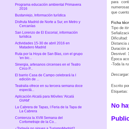
para cont
Programa educación ambiental Primavera
numerosas 
2016
que cuenta
Bustarviejo, Información turística
Disfruta Madrid de Norte a Sur, en Metro y
Ficha técn
Cercanías
Tipo de itin
San Lorenzo de El Escorial, información
Señalizaci
turística
Dificultad: 
Actividades 15-30 de abril 2016 en
Distancia 
Matadero Madrid
Duración a
Desnivel:
Ruta por la Hoya de San Blas, con el grupo
'en bic...
Época acon
-Toda la ru
Sinergia, artesanos circenses en el Teatro
Circo P...
Descargar
El barrio Casa de Campo celebrará la I
edición de ...
Escrito po
Teatralia ofrece en su tercera semana doce
espectá...
Etiquetas
Aplicación Alcalá para Móviles 'Alcalá
GVAM'
No ha
La Cabrera de Tapas, I Feria de la Tapa de
La Cabrera
Publi
Comienza la XVIII Semana del
Cortometraje de la Co...
¿Todavía no sigues a TurismoMadrid?