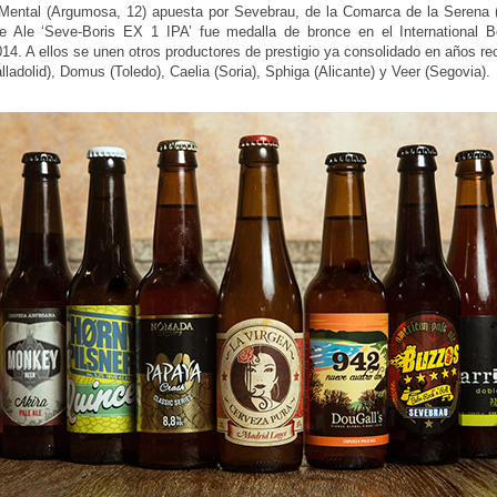
Mental (Argumosa, 12) apuesta por Sevebrau, de la Comarca de la Serena 
le Ale ‘Seve-Boris EX 1 IPA’ fue medalla de bronce en el International 
014. A ellos se unen otros productores de prestigio ya consolidado en años r
alladolid), Domus (Toledo), Caelia (Soria), Sphiga (Alicante) y Veer (Segovia).