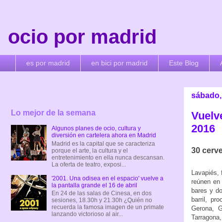
ocio por madrid
es por madrid
en bici por madrid
Este Blog
sábado, 
Lo mejor de la semana
Vuelv
2016
Algunos planes de ocio, cultura y
diversión en cartelera ahora en Madrid
Madrid es la capital que se caracteriza
30 cerv
porque el arte, la cultura y el
entretenimiento en ella nunca descansan.
La oferta de teatro, exposi...
Lavapiés, 
'2001. Una odisea en el espacio' vuelve a
reúnen en
la pantalla grande el 16 de abril
bares y do
En 24 de las salas de Cinesa, en dos
barril, pr
sesiones, 18.30h y 21.30h ¿Quién no
recuerda la famosa imagen de un primate
Gerona, G
lanzando victorioso al air...
Tarragona,