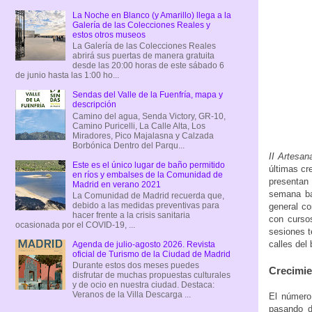
La Noche en Blanco (y Amarillo) llega a la
Galería de las Colecciones Reales y
estos otros museos
La Galería de las Colecciones Reales
abrirá sus puertas de manera gratuita
desde las 20:00 horas de este sábado 6
de junio hasta las 1:00 ho...
Sendas del Valle de la Fuenfría, mapa y
descripción
Camino del agua, Senda Victory, GR-10,
Camino Puricelli, La Calle Alta, Los
Miradores, Pico Majalasna y Calzada
Borbónica Dentro del Parqu...
II Artesa
Este es el único lugar de baño permitido
últimas cr
en ríos y embalses de la Comunidad de
presentan 
Madrid en verano 2021
semana bar
La Comunidad de Madrid recuerda que,
debido a las medidas preventivas para
general co
hacer frente a la crisis sanitaria
con curso
ocasionada por el COVID-19, ...
sesiones t
calles del
Agenda de julio-agosto 2026. Revista
oficial de Turismo de la Ciudad de Madrid
Durante estos dos meses puedes
Crecimie
disfrutar de muchas propuestas culturales
y de ocio en nuestra ciudad. Destaca:
Veranos de la Villa Descarga ...
El número
pasando d