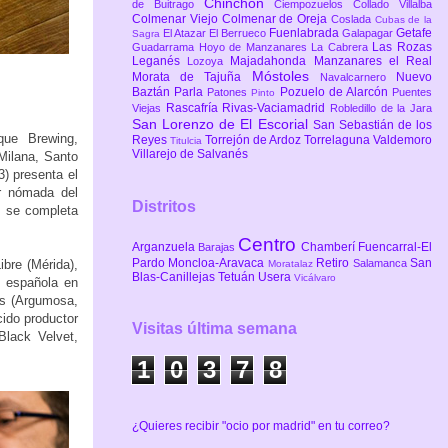
Chinchón
de Buitrago
Ciempozuelos
Collado Villalba
Colmenar Viejo
Colmenar de Oreja
Coslada
Cubas de la
Fuenlabrada
Getafe
El Atazar
El Berrueco
Galapagar
Sagra
Las Rozas
Guadarrama
Hoyo de Manzanares
La Cabrera
Leganés
Majadahonda
Manzanares el Real
Lozoya
Móstoles
Morata de Tajuña
Nuevo
Navalcarnero
Baztán
Parla
Pozuelo de Alarcón
Patones
Puentes
Pinto
Rascafría
Rivas-Vaciamadrid
Viejas
Robledillo de la Jara
San Lorenzo de El Escorial
San Sebastián de los
que Brewing,
Reyes
Torrejón de Ardoz
Torrelaguna
Valdemoro
Titulcia
Villarejo de Salvanés
Milana, Santo
) presenta el
or nómada del
Distritos
l se completa
Centro
Arganzuela
Chamberí
Fuencarral-El
Barajas
Pardo
Moncloa-Aravaca
Retiro
San
Salamanca
bre (Mérida),
Moratalaz
Blas-Canillejas
Tetuán
Usera
Vicálvaro
l española en
és (Argumosa,
ido productor
Visitas última semana
Black Velvet,
1
0
3
7
8
¿Quieres recibir "ocio por madrid" en tu correo?