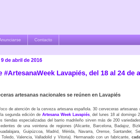
Anunciarse
Contacto
9 de abril de 2016
e #ArtesanaWeek Lavapiés, del 18 al 24 de a
eceras artesanas nacionales se reúnen en Lavapiés
foco de atención de la cerveza artesana española. 30 cerveceras artesanas 
 la segunda edición de
Artesana Week Lavapiés
, del lunes 18 al domingo 2
s tiendas especializadas del barrio madrileño sirven más de 200 variedades
ocedentes de una veintena de regiones (Alicante, Barcelona, Badajoz, Biz
uadalajara, Guipúzcoa, Madrid, Mérida, Navarra, Orense, Santander, Se
 Toledo, Valencia, Valladolid y Vitoria). Hermanado con un fabricante,
cada