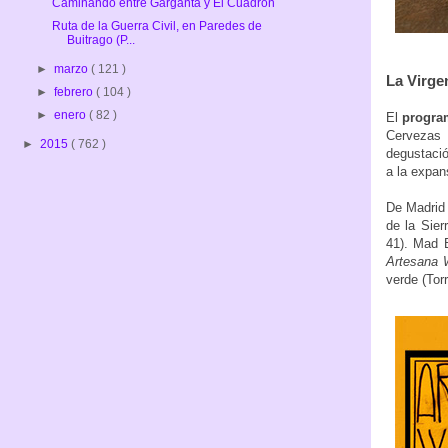
Caminando entre Garganta y El Cuadrón
Ruta de la Guerra Civil, en Paredes de
Buitrago (P...
►
marzo
( 121 )
La Virge
►
febrero
( 104 )
►
enero
( 82 )
El
progra
Cervezas 
►
2015
( 762 )
degustació
a la expan
De Madrid 
de la Sier
41). Mad B
Artesana 
verde (Torr