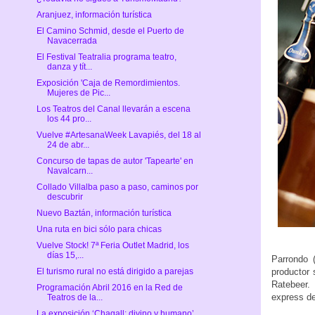
Aranjuez, información turística
El Camino Schmid, desde el Puerto de
Navacerrada
El Festival Teatralia programa teatro,
danza y tít...
Exposición 'Caja de Remordimientos.
Mujeres de Pic...
Los Teatros del Canal llevarán a escena
los 44 pro...
Vuelve #ArtesanaWeek Lavapiés, del 18 al
24 de abr...
Concurso de tapas de autor 'Tapearte' en
Navalcarn...
Collado Villalba paso a paso, caminos por
descubrir
Nuevo Baztán, información turística
Una ruta en bici sólo para chicas
Vuelve Stock! 7ª Feria Outlet Madrid, los
días 15,...
Parrondo (
El turismo rural no está dirigido a parejas
productor 
Ratebeer.
Programación Abril 2016 en la Red de
express de
Teatros de la...
La exposición ‘Chagall: divino y humano’