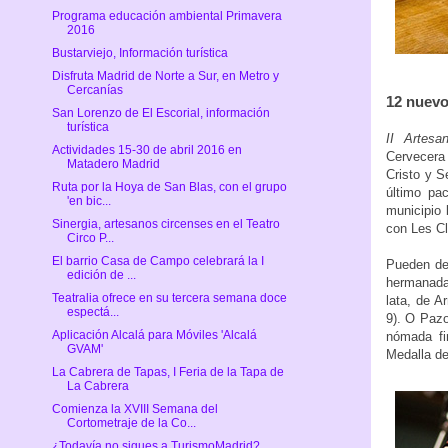
Programa educación ambiental Primavera
2016
Bustarviejo, Información turística
Disfruta Madrid de Norte a Sur, en Metro y
Cercanías
12 nuevo
San Lorenzo de El Escorial, información
turística
II Artes
Actividades 15-30 de abril 2016 en
Cervecera 
Matadero Madrid
Cristo y 
Ruta por la Hoya de San Blas, con el grupo
último pa
'en bic...
municipio 
Sinergia, artesanos circenses en el Teatro
con Les Cl
Circo P...
El barrio Casa de Campo celebrará la I
Pueden deg
edición de ...
hermanada
Teatralia ofrece en su tercera semana doce
lata, de A
espectá...
9). O Pazo
Aplicación Alcalá para Móviles 'Alcalá
nómada fi
GVAM'
Medalla de
La Cabrera de Tapas, I Feria de la Tapa de
La Cabrera
Comienza la XVIII Semana del
Cortometraje de la Co...
¿Todavía no sigues a TurismoMadrid?