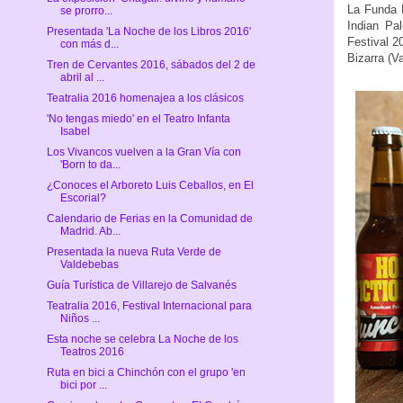
La Funda 
se prorro...
Indian Pa
Presentada 'La Noche de los Libros 2016'
Festival 2
con más d...
Bizarra (V
Tren de Cervantes 2016, sábados del 2 de
abril al ...
Teatralia 2016 homenajea a los clásicos
'No tengas miedo' en el Teatro Infanta
Isabel
Los Vivancos vuelven a la Gran Vía con
'Born to da...
¿Conoces el Arboreto Luis Ceballos, en El
Escorial?
Calendario de Ferias en la Comunidad de
Madrid. Ab...
Presentada la nueva Ruta Verde de
Valdebebas
Guía Turística de Villarejo de Salvanés
Teatralia 2016, Festival Internacional para
Niños ...
Esta noche se celebra La Noche de los
Teatros 2016
Ruta en bici a Chinchón con el grupo 'en
bici por ...