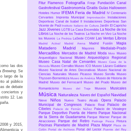
Fotografía
Fitur
Flamenco
Fundación Canal
Frinje
Gastronomía
Gratis
Gastrofestival
Guías
Halloween
IFEMA Feria de Madrid
Hoteles
Humor
IV Centenario
Cervantes
Imprenta Municipal
Instalaciones
Improvisación
Deportivas Canal de Isabel II
Instalaciones Deportivas San
Vicente de Paúl
Jardín El Capricho
Instituto Italiano de Cultura
Jazz
Jóvenes
La Noche de los
LGTB
La Casa Encendida
Libros
La Noche de los Teatros
La Noche en Vivo
La Noche
Libros
Las Ventas
los Museos
LaSede COAM
La Pedriza
Magia
Madrid Fusión
Madrid Activa!
Madrid Arena
Matadero Madrid
Medialab-Prado
Mayores
Mercadillos
Mercados de Madrid
Moda
Museo
Moto
Museo Arqueológico Regional
Arqueológico Nacional
Museo Casa Natal de Cervantes
Museo Casa de la
 como las dos
Museo Cerralbo
Museo ICO
Museo Lázaro Galdiano
Moneda
Museo Nacional de Artes Decorativas
Museo Nacional de
 Brewing
. Se
Ciencias Naturales
Museo Picasso
Museo Sorolla
Museo
o largo de la
Thyssen-Bornemisza
Museo de Historia de
Museo de América
to al público
Madrid
Museo del Ferrocarril
Museo del Prado
Museo del
reas de debate
Musicales
Romanticismo
Museos
Museo del Traje
 conciertos y
Música
Naturaleza
Navidad
Naves del Español
trito 12. Las
Niños
Opera
Palacio
Nieve
Nuevo Teatro Alcalá
spaña.
Municipal de Congresos
Palacio de
Palacio Real
Cibeles
Palacio de Vistalegre
Palacio de Fernán Núñez
Parque Deportivo Puerta de Hierro
Parque Nacional
de la Sierra de Guadarrama
Parque Warner
Parque de
Parque del Retiro
Atracciones
Pintura
Patinaje
Pesca
 2008 y 2015,
Piscinas
Planetario de Madrid
Plaza Mayor
Plaza de
limenticia y
Portal del Lector
Colón
Portal de Archivos
Puente del Rey