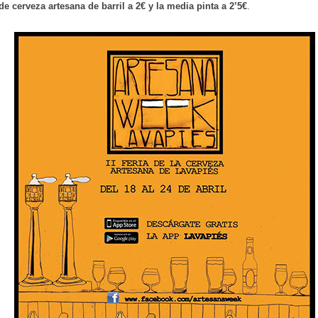
e cerveza artesana de barril a 2€ y la media pinta a 2’5€
.