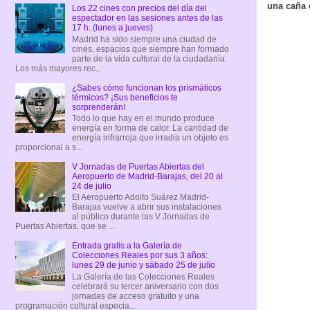
una caña d
Los 22 cines con precios del día del
espectador en las sesiones antes de las
17 h. (lunes a jueves)
Madrid ha sido siempre una ciudad de
cines, espacios que siempre han formado
parte de la vida cultural de la ciudadanía.
Los más mayores rec...
¿Sabes cómo funcionan los prismáticos
térmicos? ¡Sus beneficios te
sorprenderán!
Todo lo que hay en el mundo produce
energía en forma de calor. La cantidad de
energía infrarroja que irradia un objeto es
proporcional a s...
V Jornadas de Puertas Abiertas del
Aeropuerto de Madrid-Barajas, del 20 al
24 de julio
El Aeropuerto Adolfo Suárez Madrid-
Barajas vuelve a abrir sus instalaciones
al público durante las V Jornadas de
Puertas Abiertas, que se ...
Entrada gratis a la Galería de
Colecciones Reales por sus 3 años:
lunes 29 de junio y sábado 25 de julio
La Galería de las Colecciones Reales
celebrará su tercer aniversario con dos
jornadas de acceso gratuito y una
programación cultural especia...