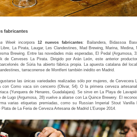
s fabricantes
ana Week
incorpora
12 nuevos fabricantes
: Bailandera, Bidassoa Bas
Libre, La Pirata, Laugar, Les Clandestines, Mad Brewing, Marina, Medina, 
Sesma Brewing. Entre las novedades más esperadas, El Pedal (Argumosa, 33
ck de Cerveses La Pirata. Dirigido por Arán León, este anterior product
barcelonés de Súria ha abierto fábrica propia. La apuesta catalana del loca
andestines, tarraconense de Montferri también inédito en Madrid.
ustarse las únicas variedades realizadas sólo por mujeres, de Cervecera Li
 con Como vaca sin cencerro (Olivar, 54). O la primera cerveza artesana
rriaca (Yunquera de Henares, Guadalajara). Se sirve en La Playa de Lavapi
 de Lugo (Argumosa, 28) vuelve a aliarse con La Quince Brewery. El reconoc
rma varias etiquetas premiadas, como su Russian Imperial Stout Vanilla 
 Plata de La Feria de Cerveza Artesana de Madrid L’Europe 2014.