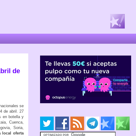
bril de
nacionales se
4 de abril. 27
 en botella y
kaia, Cuenca,
govia, Soria,
 local oferta