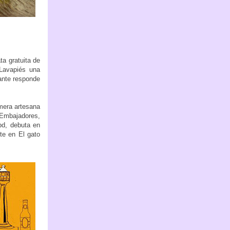
ta gratuita de
 Lavapiés una
rante responde
mera artesana
(Embajadores,
pd, debuta en
te en El gato