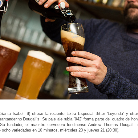
Santa Isabel, 8) ofrece la reciente Extra Especial Bitter ‘Leyenda’ y otras
santanderino Dougall’s. Su pale ale rubia ‘942’ forma parte del cuadro de hon
 Su fundador, el maestro cervecero londinense Andrew Thomas Dougall, 
 ocho variedades en 10 minutos, miércoles 20 y jueves 21 (20:30).