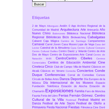
Etiquetas
2 de Mayo
Andén 0
App
Archivo Regional de la
Albergues
Arquitectura
Arte
Año
Comunidad de Madrid
Artesanía
Nuevo Chino
Biblioteca
Biblioteca Nacional
Baloncesto
Cabalgatas
Regional
Bibliotecas
Bicis
Birdwatching
Cabaret
Caja Mágica
Campamentos
Camino de Santiago
Carnaval
Carné Joven
Casa Museo Lope de Vega
Casa del
Catedral de la Almudena
Lector
Caza
Centro Cultural Coreano
Centro Daoíz y Velarde
Centro de Arte
Centro Cultural Galileo
Dos de Mayo
Centro de Exposiciones Arte Canal
Centro de
CentroCentro Cibeles
Natación M-86
Centros
Cine
Centros de Educación Ambiental
Comerciales
Circo
Cineteca
Club de Campo Villa de Madrid
Clásicos en
Conciertos
Conde
Alcalá
Clásicos en Verano
Comedia
Duque
Conferencias
Corral de Comedias
Cursos
Danza
Deporte
Círculo de Bellas Artes
Día Europeo de la
Día Internacional de los Museos
Música
Espacio
Fundación Telefónica
Estación de Atocha
Estación de
Exposiciones
Familia
Chamartín
Faro de Moncloa
Ferias
Fernán Gómez. Centro
Faunia
Feria del Libro
Cultural de la Villa
Festival Madrid en
Festimad
Danza
Festival de Arte Sacro
Festival de Otoño a
Fiestas
Primavera
Fiesta Nacional
Filmoteca Cine Doré