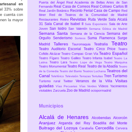
Puerta del Ángel
Real Academia de Bellas Artes de San
artesanal en
Real Casa de Correos
Real Coliseo Carlos III
Fernando
del 33% sobre
Recinto Ferial Casa de Campo
Real Jardín Botánico
Red
ue cuenta con
Itiner
Red de Teatros de la Comunidad de Madrid
Revistas
Ruta Verde
Sala Alcalá
enen la mayor
Restaurantes
Retiro
31
Sala Canal de Isabel II
Sala de Arte
Sala Expometro
San Isidro
Joven
San Valentín
Semana Gótica de Madrid
Semana Santa
Semana del
Semana de la Ciencia
Orgullo
Senderismo
Suma Flamenca
Surge
Sorteos
Teatro
Talleres
Madrid
Teatralia
Tauromaquia
Teatro Auditorio Escorial
Teatro Circo Price
Teatro
Teatro Español
Cofidis Alcázar
Teatro Compac Gran Vía
Teatro Fígaro
Teatro Galileo
Teatro Infanta Isabel
Teatro La
Teatro Lara
Latina
Teatro Lope de Vega
Teatro Marquina
Teatro Real
Teatro de la Abadía
Teatro Monumental
Teatro
Teatros del
de la Comedia
Teatro del Barrio
Teatros Luchana
Canal
Turismo
Tren
Teleférico
Televisión
Terrazas
Tertulias
Visitas
Veranos de la Villa
Turismo rural
Twitter
guiadas
Vídeos
Yacimientos
Vías Pecuarias
Vías Verdes
Zoo de Madrid
visitables
Zarzuela
ociopormadrid
Municipios
Alcalá de Henares
Alcobendas
Alcorcón
Aranjuez
Arganda del Rey
Boadilla del Monte
Buitrago del Lozoya
Cercedilla
Carabaña
Cervera