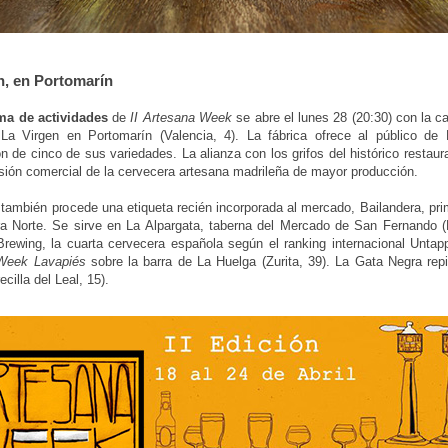
n, en Portomarín
ma de actividades
de
II Artesana Week
se abre el lunes 28 (20:30) con la ca
La Virgen en Portomarín (Valencia, 4). La fábrica ofrece al público de
n de cinco de sus variedades. La alianza con los grifos del histórico restau
sión comercial de la cervecera artesana madrileña de mayor producción.
también procede una etiqueta recién incorporada al mercado, Bailandera, pri
ra Norte. Se sirve en La Alpargata, taberna del Mercado de San Fernando 
rewing, la cuarta cervecera española según el ranking internacional Untap
Week Lavapiés
sobre la barra de La Huelga (Zurita, 39). La Gata Negra repi
ecilla del Leal, 15).