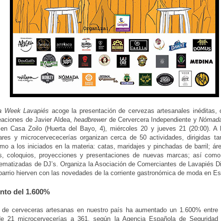
na Week Lavapiés
acoge la presentación de cervezas artesanales inéditas,
eaciones de Javier Aldea,
headbrewer
de Cervercera Independiente y
Nómada
en Casa Zoilo (Huerta del Bayo, 4), miércoles 20 y jueves 21 (20:00). A l
es y microcervececerías organizan cerca de 50 actividades, dirigidas tan
mo a los iniciados en la materia: catas, maridajes y pinchadas de barril; á
s, coloquios, proyecciones y presentaciones de nuevas marcas; así como
ematizadas de DJ’s. Organiza la Asociación de Comerciantes de Lavapiés Dis
 barrio hierven con las novedades de la corriente gastronómica de moda en E
nto del 1.600%
 de cerveceras artesanas en nuestro país ha aumentado un 1.600% entre
e 21 microcervecerías a 361, según la Agencia Española de Seguridad A