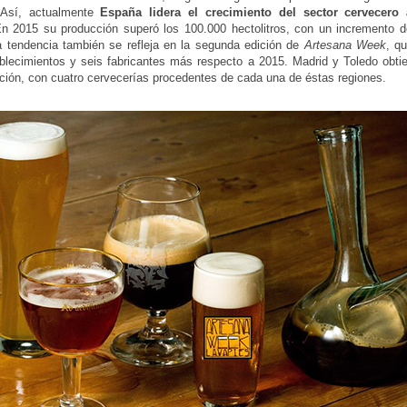
. Así, actualmente
España lidera el crecimiento del sector cervecero 
En 2015 su producción superó los 100.000 hectolitros, con un incremento 
 tendencia también se refleja en la segunda edición de
Artesana Week
, q
blecimientos y seis fabricantes más respecto a 2015. Madrid y Toledo obti
ción, con cuatro cervecerías procedentes de cada una de éstas regiones.