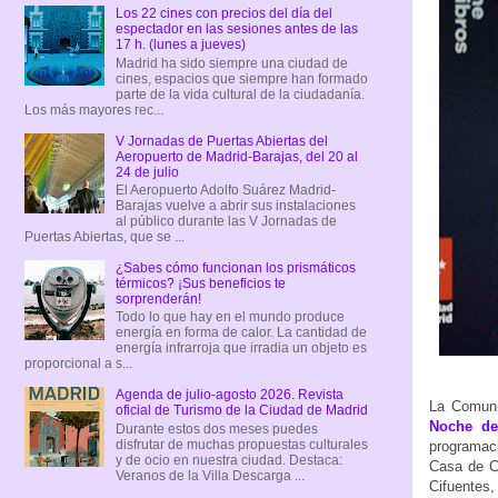
Los 22 cines con precios del día del
espectador en las sesiones antes de las
17 h. (lunes a jueves)
Madrid ha sido siempre una ciudad de
cines, espacios que siempre han formado
parte de la vida cultural de la ciudadanía.
Los más mayores rec...
V Jornadas de Puertas Abiertas del
Aeropuerto de Madrid-Barajas, del 20 al
24 de julio
El Aeropuerto Adolfo Suárez Madrid-
Barajas vuelve a abrir sus instalaciones
al público durante las V Jornadas de
Puertas Abiertas, que se ...
¿Sabes cómo funcionan los prismáticos
térmicos? ¡Sus beneficios te
sorprenderán!
Todo lo que hay en el mundo produce
energía en forma de calor. La cantidad de
energía infrarroja que irradia un objeto es
proporcional a s...
Agenda de julio-agosto 2026. Revista
La Comuni
oficial de Turismo de la Ciudad de Madrid
Noche de
Durante estos dos meses puedes
disfrutar de muchas propuestas culturales
programaci
y de ocio en nuestra ciudad. Destaca:
Casa de Co
Veranos de la Villa Descarga ...
Cifuentes,