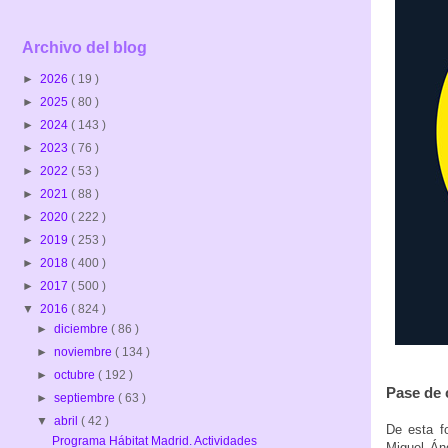
Archivo del blog
►
2026
( 19 )
►
2025
( 80 )
►
2024
( 143 )
►
2023
( 76 )
►
2022
( 53 )
►
2021
( 88 )
►
2020
( 222 )
►
2019
( 253 )
►
2018
( 400 )
►
2017
( 500 )
▼
2016
( 824 )
►
diciembre
( 86 )
►
noviembre
( 134 )
►
octubre
( 192 )
Pase de 
►
septiembre
( 63 )
▼
abril
( 42 )
De esta fo
Programa Hábitat Madrid. Actividades
Miguel Áng