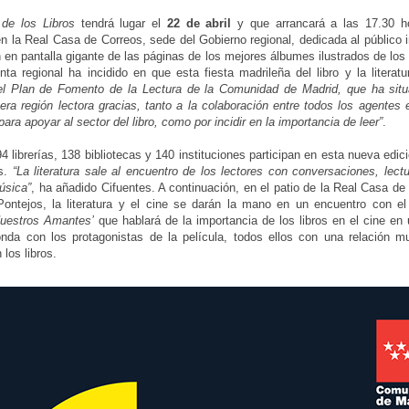
de los Libros
tendrá lugar el
22 de abril
y que arrancará a las 17.30 
en la Real Casa de Correos, sede del Gobierno regional, dedicada al público in
 en pantalla gigante de las páginas de los mejores álbumes ilustrados de los
nta regional ha incidido en que esta fiesta madrileña del libro y la literat
el Plan de Fomento de la Lectura de la Comunidad de Madrid, que ha sit
ra región lectora gracias, tanto a la colaboración entre todos los agentes
para apoyar al sector del libro, como por incidir en la importancia de leer”
.
94 librerías, 138 bibliotecas y 140 instituciones participan en esta nueva edic
es.
“La literatura sale al encuentro de los lectores con conversaciones, lect
música”
, ha añadido Cifuentes. A continuación, en el patio de la Real Casa de
ontejos, la literatura y el cine se darán la mano en un encuentro con el
Nuestros Amantes’
que hablará de la importancia de los libros en el cine en
nda con los protagonistas de la película, todos ellos con una relación m
 los libros.