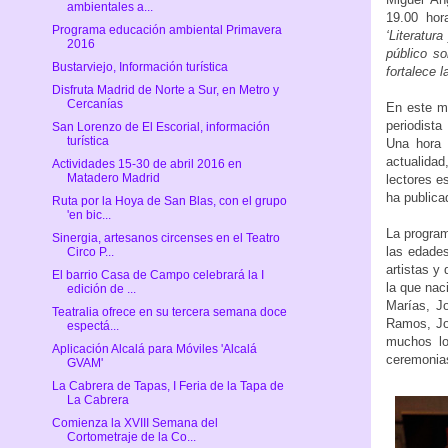
ambientales a...
19.00 hor
Programa educación ambiental Primavera
‘Literatura
2016
público so
Bustarviejo, Información turística
fortalece 
Disfruta Madrid de Norte a Sur, en Metro y
Cercanías
En este mi
periodista
San Lorenzo de El Escorial, información
turística
Una hora 
actualida
Actividades 15-30 de abril 2016 en
Matadero Madrid
lectores e
ha publica
Ruta por la Hoya de San Blas, con el grupo
'en bic...
La progra
Sinergia, artesanos circenses en el Teatro
las edade
Circo P...
artistas y
El barrio Casa de Campo celebrará la I
la que nac
edición de ...
Marías, J
Teatralia ofrece en su tercera semana doce
Ramos, Jo
espectá...
muchos lo
Aplicación Alcalá para Móviles 'Alcalá
ceremonias
GVAM'
La Cabrera de Tapas, I Feria de la Tapa de
La Cabrera
Comienza la XVIII Semana del
Cortometraje de la Co...