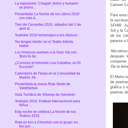
La exposición ‘Chagall: divino y humano’
Carmen Con
se prorro...
Presentada 'La Noche de los Libros 2016'
Para esta i
con más d...
la escritu
Tren de Cervantes 2016, sábados del 2 de
SFHIR. Jun
abril al ...
Sol y la 
Teatralia 2016 homenajea a los clásicos
de los Lib
pararse a 
'No tengas miedo' en el Teatro Infanta
Isabel
‘Micrófono 
Los Vivancos vuelven a la Gran Vía con
después l
'Born to da...
componer p
¿Conoces el Arboreto Luis Ceballos, en El
‘De la letra
Escorial?
Calendario de Ferias en la Comunidad de
El Metro t
Madrid. Ab...
de poemas 
Presentada la nueva Ruta Verde de
gráfica o 
Valdebebas
poemas de 
Guía Turística de Villarejo de Salvanés
Teatralia 2016, Festival Internacional para
Niños ...
Esta noche se celebra La Noche de los
Teatros 2016
Ruta en bici a Chinchón con el grupo 'en
bici por ...