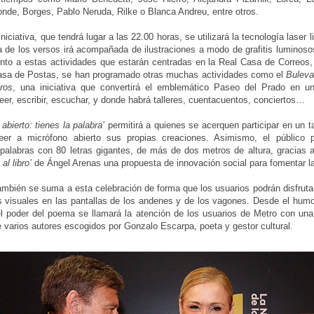
de, Borges, Pablo Neruda, Rilke o Blanca Andreu, entre otros.
niciativa, que tendrá lugar a las 22.00 horas, se utilizará la tecnología laser l
ra de los versos irá acompañada de ilustraciones a modo de grafitis luminos
to a estas actividades que estarán centradas en la Real Casa de Correos, 
Casa de Postas, se han programado otras muchas actividades como el
Buleva
ros
, una iniciativa que convertirá el emblemático Paseo del Prado en u
leer, escribir, escuchar, y donde habrá talleres, cuentacuentos, conciertos…
abierto: tienes la palabra’
permitirá a quienes se acerquen participar en un tall
eer a micrófono abierto sus propias creaciones. Asimismo, el público 
alabras con 80 letras gigantes, de más de dos metros de altura, gracias a
 al libro’
de Ángel Arenas una propuesta de innovación social para fomentar la
ambién se suma a esta celebración de forma que los usuarios podrán disfruta
visuales en las pantallas de los andenes y de los vagones. Desde el humor
el poder del poema se llamará la atención de los usuarios de Metro con una
varios autores escogidos por Gonzalo Escarpa, poeta y gestor cultural.