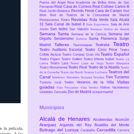
Puerta del Ángel
Real Academia de Bellas Artes de San
Real Casa de Correos
Real Coliseo Carlos III
Fernando
Recinto Ferial Casa de Campo
Real Jardín Botánico
Red
Itiner
Red de Teatros de la Comunidad de Madrid
Revistas
Ruta Verde
Sala Alcalá
Restaurantes
Retiro
31
Sala Canal de Isabel II
Sala de Arte
Sala Expometro
San Isidro
Joven
San Valentín
Semana Gótica de Madrid
Semana Santa
Semana del
Semana de la Ciencia
Orgullo
Senderismo
Suma Flamenca
Surge
Sorteos
Teatro
Talleres
Madrid
Teatralia
Tauromaquia
Teatro Auditorio Escorial
Teatro Circo Price
Teatro
Teatro Español
Cofidis Alcázar
Teatro Compac Gran Vía
Teatro Fígaro
Teatro Galileo
Teatro Infanta Isabel
Teatro La
Teatro Lara
Latina
Teatro Lope de Vega
Teatro Marquina
Teatro Real
Teatro de la Abadía
Teatro Monumental
Teatro
Teatros del
de la Comedia
Teatro del Barrio
Teatros Luchana
Canal
Turismo
Tren
Teleférico
Televisión
Terrazas
Tertulias
Visitas
Veranos de la Villa
Turismo rural
Twitter
guiadas
Vídeos
Yacimientos
Vías Pecuarias
Vías Verdes
Zoo de Madrid
visitables
Zarzuela
ociopormadrid
Municipios
Alcalá de Henares
Alcobendas
Alcorcón
Aranjuez
Arganda del Rey
Boadilla del Monte
 la película,
Buitrago del Lozoya
Cercedilla
Carabaña
Cervera
stente. A las