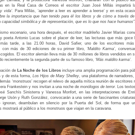
as en la Real Casa de Correos el escritor Juan José Millás impartirá l
 y vida’
. Para Millás, ‘aprender a leer es aprender a leerse’ y en esta ocas
bre la importancia que han tenido para él los libros y de cómo a través de 
la capacidad simbólica y de representación, que es lo que nos hace humanos”
smo escenario, una hora después, el escritor madrileño Javier Marías conv
 y poeta Antonio Lucas sobre el placer de leer, las lecturas que más goce 
más tarde, a las 21.00 horas, David Safier, uno de los escritores más
d, con más de 30 ediciones de su primer libro,
‘Maldito Karma’
, conversa
scogidos. El escritor alemán lleva más de 30 millones de libros vendidos en s
do recientemente la segunda parte de su famoso libro,
‘Más maldito karma’
.
mación de
La Noche de los Libros
incluye una amplia programación para púb
s y de esta forma,
Los Hijos de Mary Shelley
, una plataforma de narradores
 demás ‘monstruos’ recogen el relevo de aquella mítica reunión de escritores
iera Frankestein y nos invitan a una noche de
monólogos de terror
. Los texto
osé Sanchís Sinisterra y Vanessa Monfort, en las interpretaciones de En
rge Usón y Ruth González, convocarán a una serie de fascinantes criatura
 ignoran, deambulan en silencio por la Puerta del Sol, de forma que u
 mostrará al público a los monstruos que viajan en la caravana.