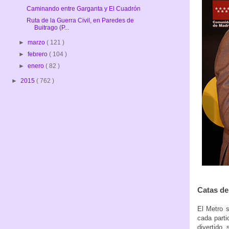
Caminando entre Garganta y El Cuadrón
Ruta de la Guerra Civil, en Paredes de
Buitrago (P...
►
marzo
( 121 )
►
febrero
( 104 )
►
enero
( 82 )
►
2015
( 762 )
Catas de
El Metro s
cada parti
divertido,