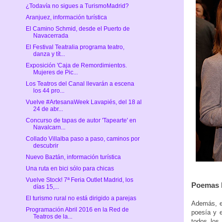
¿Todavía no sigues a TurismoMadrid?
Aranjuez, información turística
El Camino Schmid, desde el Puerto de
Navacerrada
El Festival Teatralia programa teatro,
danza y tít...
Exposición 'Caja de Remordimientos.
Mujeres de Pic...
Los Teatros del Canal llevarán a escena
los 44 pro...
Vuelve #ArtesanaWeek Lavapiés, del 18 al
24 de abr...
Concurso de tapas de autor 'Tapearte' en
Navalcarn...
Collado Villalba paso a paso, caminos por
descubrir
Nuevo Baztán, información turística
Una ruta en bici sólo para chicas
Vuelve Stock! 7ª Feria Outlet Madrid, los
Poemas l
días 15,...
El turismo rural no está dirigido a parejas
Además, 
Programación Abril 2016 en la Red de
poesía y 
Teatros de la...
todos los