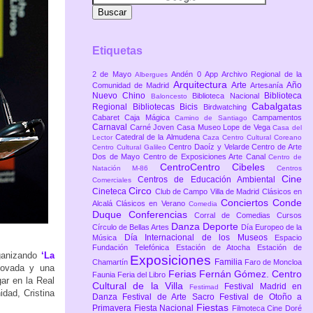
Etiquetas
2 de Mayo
Andén 0
App
Archivo Regional de la
Albergues
Arquitectura
Arte
Año
Comunidad de Madrid
Artesanía
Nuevo Chino
Biblioteca
Biblioteca Nacional
Baloncesto
Cabalgatas
Regional
Bibliotecas
Bicis
Birdwatching
Cabaret
Caja Mágica
Campamentos
Camino de Santiago
Carnaval
Carné Joven
Casa Museo Lope de Vega
Casa del
Catedral de la Almudena
Lector
Caza
Centro Cultural Coreano
Centro Daoíz y Velarde
Centro de Arte
Centro Cultural Galileo
Dos de Mayo
Centro de Exposiciones Arte Canal
Centro de
CentroCentro Cibeles
Natación M-86
Centros
Cine
Centros de Educación Ambiental
Comerciales
Circo
Cineteca
Club de Campo Villa de Madrid
Clásicos en
Conciertos
Conde
Alcalá
Clásicos en Verano
Comedia
Duque
Conferencias
Corral de Comedias
Cursos
Danza
Deporte
Círculo de Bellas Artes
Día Europeo de la
Día Internacional de los Museos
Música
Espacio
Fundación Telefónica
Estación de Atocha
Estación de
anizando
‘La
Exposiciones
Familia
Chamartín
Faro de Moncloa
novada y una
Ferias
Fernán Gómez. Centro
Faunia
Feria del Libro
ar en la Real
Cultural de la Villa
Festival Madrid en
Festimad
dad, Cristina
Danza
Festival de Arte Sacro
Festival de Otoño a
Fiestas
Primavera
Fiesta Nacional
Filmoteca Cine Doré