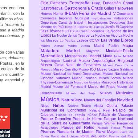
Fotografía
Fitur
Flamenco
Fundación Canal
Frinje
horas con una
Gastronomía
Gratis
Gastrofestival
Guías
Halloween
IFEMA Feria de Madrid
fantil, con la
Hoteles
Humor
IV Centenario
Cervantes
Imprenta Municipal
Instalaciones
 últimos años.
Improvisación
Deportivas Canal de Isabel II
Instalaciones Deportivas San
ura
“resume la
Vicente de Paúl
Jardín El Capricho
Instituto Italiano de Cultura
uado a Madrid
Jazz
Jóvenes
La Noche de los
LGTB
La Casa Encendida
 económicos y
Libros
La Noche de los Teatros
La Noche en Vivo
La Noche
Libros
Las Ventas
los Museos
LaSede COAM
La Pedriza
Magia
Madrid Fusión
Madrid Activa!
Madrid Arena
Matadero Madrid
Medialab-Prado
Mayores
ión con varias
Mercadillos
Mercados de Madrid
Moda
Museo
Moto
uras, debates,
Museo Arqueológico Regional
Arqueológico Nacional
 Postas, en la
Museo Casa Natal de Cervantes
Museo Casa de la
 equipo de la
Museo Cerralbo
Museo ICO
Museo Lázaro Galdiano
Moneda
Museo Nacional de Artes Decorativas
Museo Nacional de
 un encuentro-
Ciencias Naturales
Museo Picasso
Museo Sorolla
Museo
uy especial y
Thyssen-Bornemisza
Museo de Historia de
Museo de América
Madrid
Museo del Ferrocarril
Museo del Prado
Museo del
Musicales
Romanticismo
Museos
Museo del Traje
Música
Naturaleza
Navidad
Naves del Español
Niños
Opera
Palacio
Nieve
Nuevo Teatro Alcalá
Municipal de Congresos
Palacio de
Palacio Real
Cibeles
Palacio de Vistalegre
Palacio de Fernán Núñez
Parque Deportivo Puerta de Hierro
Parque Nacional
de la Sierra de Guadarrama
Parque Warner
Parque de
Parque del Retiro
Atracciones
Pintura
Patinaje
Pesca
Piscinas
Planetario de Madrid
Plaza Mayor
Plaza de
Portal del Lector
Colón
Portal de Archivos
Puente del Rey