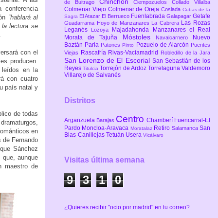
Chinchón
de Buitrago
Ciempozuelos
Collado Villalba
a conferencia
Colmenar Viejo
Colmenar de Oreja
Coslada
Cubas de la
Fuenlabrada
Getafe
El Atazar
El Berrueco
Galapagar
Sagra
ión
“hablará al
Las Rozas
Guadarrama
Hoyo de Manzanares
La Cabrera
la lectura se
Leganés
Majadahonda
Manzanares el Real
Lozoya
.
Móstoles
Morata de Tajuña
Nuevo
Navalcarnero
Baztán
Parla
Pozuelo de Alarcón
Patones
Puentes
Pinto
ersará con el
Rascafría
Rivas-Vaciamadrid
Viejas
Robledillo de la Jara
San Lorenzo de El Escorial
San Sebastián de los
les producen.
Reyes
Torrejón de Ardoz
Torrelaguna
Valdemoro
Titulcia
 leídos en la
Villarejo de Salvanés
rá con cuatro
u país natal y
Distritos
lico de todas
Centro
Arganzuela
Chamberí
Fuencarral-El
Barajas
, dramaturgos,
Pardo
Moncloa-Aravaca
Retiro
San
Salamanca
Moratalaz
 románticos en
Blas-Canillejas
Tetuán
Usera
Vicálvaro
s de Fernando
rique Sánchez
s que, aunque
Visitas última semana
n maestro de
9
3
1
0
¿Quieres recibir "ocio por madrid" en tu correo?