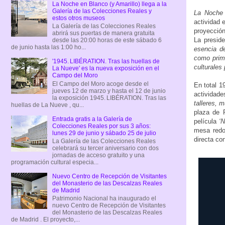
La Noche en Blanco (y Amarillo) llega a la
Galería de las Colecciones Reales y
La Noche 
estos otros museos
actividad 
La Galería de las Colecciones Reales
proyección
abrirá sus puertas de manera gratuita
La preside
desde las 20:00 horas de este sábado 6
de junio hasta las 1:00 ho...
esencia d
como prime
'1945. LIBÉRATION. Tras las huellas de
culturales 
La Nueve' es la nueva exposición en el
Campo del Moro
El Campo del Moro acoge desde el
En total 1
jueves 12 de marzo y hasta el 12 de junio
actividad
la exposición 1945. LIBÉRATION. Tras las
talleres, 
huellas de La Nueve , qu...
plaza de P
Entrada gratis a la Galería de
película
‘
Colecciones Reales por sus 3 años:
mesa redo
lunes 29 de junio y sábado 25 de julio
directa con
La Galería de las Colecciones Reales
celebrará su tercer aniversario con dos
jornadas de acceso gratuito y una
programación cultural especia...
Nuevo Centro de Recepción de Visitantes
del Monasterio de las Descalzas Reales
de Madrid
Patrimonio Nacional ha inaugurado el
nuevo Centro de Recepción de Visitantes
del Monasterio de las Descalzas Reales
de Madrid . El proyecto,...