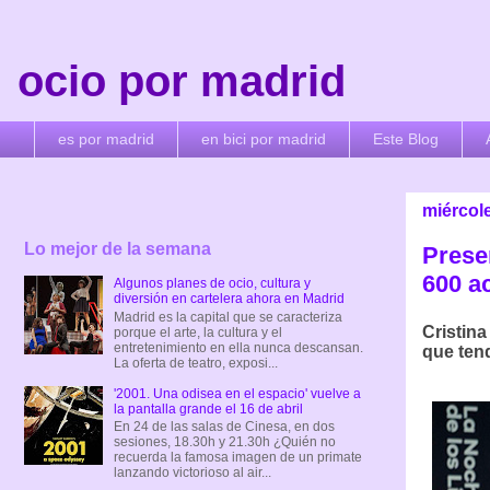
ocio por madrid
es por madrid
en bici por madrid
Este Blog
miércole
Lo mejor de la semana
Prese
600 a
Algunos planes de ocio, cultura y
diversión en cartelera ahora en Madrid
Madrid es la capital que se caracteriza
Cristina
porque el arte, la cultura y el
entretenimiento en ella nunca descansan.
que tend
La oferta de teatro, exposi...
'2001. Una odisea en el espacio' vuelve a
la pantalla grande el 16 de abril
En 24 de las salas de Cinesa, en dos
sesiones, 18.30h y 21.30h ¿Quién no
recuerda la famosa imagen de un primate
lanzando victorioso al air...