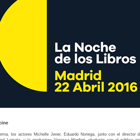
cine
rma, los actores Michelle Jener, Eduardo Noriega, junto con el director de
el Lamata, y la productora Vanessa Monfort, charlarán con el público asi