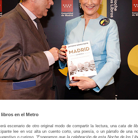
 libros en el Metro
erá escenario de otro original modo de compartir la lectura, una
cata de lib
cipante lee en voz alta un cuento corto, una poesía, o un párrafo de una n
 sugestivo o curioso.
“Esperamos que la celebración de esta Noche de los Libr