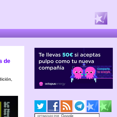
s de
ición,