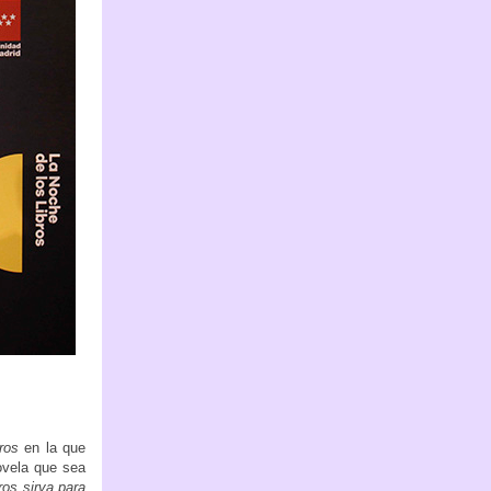
ros
en la que
ovela que sea
os sirva para