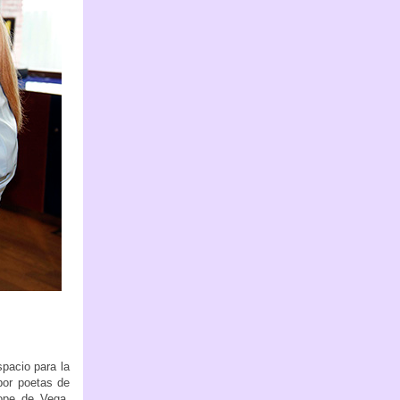
spacio para la
por poetas de
Lope de Vega,