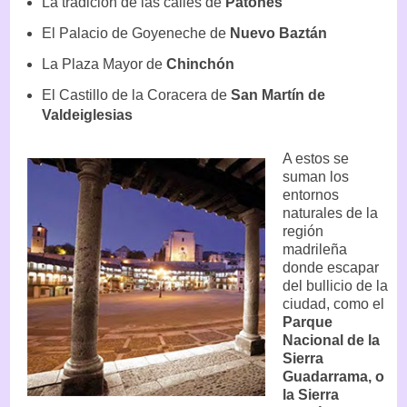
La tradición de las calles de
Patones
El Palacio de Goyeneche de
Nuevo Baztán
La Plaza Mayor de
Chinchón
El Castillo de la Coracera de
San Martín de
Valdeiglesias
A estos se
suman los
entornos
naturales de la
región
madrileña
donde escapar
del bullicio de la
ciudad, como el
Parque
Nacional de la
Sierra
Guadarrama, o
la Sierra