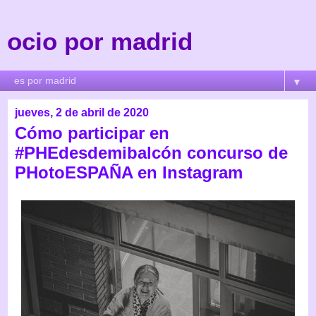
ocio por madrid
▼
jueves, 2 de abril de 2020
Cómo participar en
#PHEdesdemibalcón concurso de
PHotoESPAÑA en Instagram