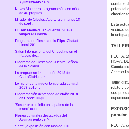
Ayuntamiento de M...
cumbres de
potencial 
Naves Matadero: programación con más
de 40 propues...
almeriense
Mirador de Cibeles. Apertura el martes 18
de septi...
Esta actua
vecinas de 
El Tren Medieval a Sigüenza. Nueva
temporada desde...
la antigua
Programa de Fiestas de la Elipa. Ciudad
Lineal 201...
TALLERE
Salón Internacional del Chocolate en el
Palacio de...
FECHA: 2
HORA: DE
Programa de Fiestas de Nuestra Señora
de la Soleda...
Cuesta d
Acceso lib
La programación de otoño 2018 de
CiudaDistrito arr...
Taller gra
Lo mejor de la nueva temporada cultural
relato y c
2018-2019 ...
sus propia
Programación destacada de otoño 2018
capacidade
en Conde Duqu...
‘Sostener el infinito en la palma de la
EXPOSICI
mano’ expo...
popular
Planes culturales destacados del
Ayuntamiento de M...
FECHA: de
‘Terré’, exposición con más de 110