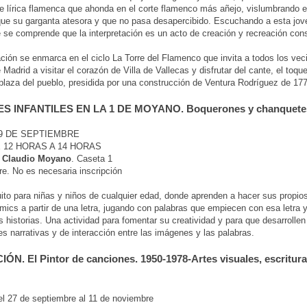
 lírica flamenca que ahonda en el corte flamenco más añejo, vislumbrando 
que su garganta atesora y que no pasa desapercibido. Escuchando a esta jove
 se comprende que la interpretación es un acto de creación y recreación con
ción se enmarca en el ciclo La Torre del Flamenco que invita a todos los vec
Madrid a visitar el corazón de Villa de Vallecas y disfrutar del cante, el toque
 plaza del pueblo, presidida por una construcción de Ventura Rodríguez de 17
S INFANTILES EN LA 1 DE MOYANO. Boquerones y chanquete
9 DE SEPTIEMBRE
 12 HORAS A 14 HORAS
e Claudio Moyano
. Caseta 1
re. No es necesaria inscripción
tuito para niñas y niños de cualquier edad, donde aprenden a hacer sus propio
ómics a partir de una letra, jugando con palabras que empiecen con esa letra 
s historias. Una actividad para fomentar su creatividad y para que desarrollen
s narrativas y de interacción entre las imágenes y las palabras.
ÓN. El Pintor de canciones. 1950-1978-Artes visuales, escritur
l 27 de septiembre al 11 de noviembre