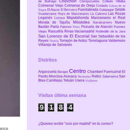
Chinchón
de Buitrago
Ciempozuelos
Collado Villalba
Colmenar Viejo
Colmenar de Oreja
Coslada
Cubas de la
Fuenlabrada
Getafe
El Atazar
El Berrueco
Galapagar
Sagra
Las Rozas
Guadarrama
Hoyo de Manzanares
La Cabrera
Leganés
Majadahonda
Manzanares el Real
Lozoya
Móstoles
Morata de Tajuña
Nuevo
Navalcarnero
Baztán
Parla
Pozuelo de Alarcón
Patones
Puentes
Pinto
Rascafría
Rivas-Vaciamadrid
Viejas
Robledillo de la Jara
San Lorenzo de El Escorial
San Sebastián de los
Reyes
Torrejón de Ardoz
Torrelaguna
Valdemoro
Titulcia
Villarejo de Salvanés
Distritos
Centro
Arganzuela
Chamberí
Fuencarral-El
Barajas
Pardo
Moncloa-Aravaca
Retiro
San
Salamanca
Moratalaz
Blas-Canillejas
Tetuán
Usera
Vicálvaro
Visitas última semana
9
1
8
4
¿Quieres recibir "ocio por madrid" en tu correo?
canza