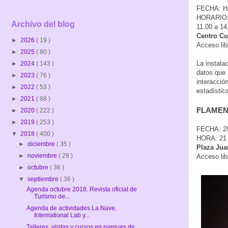
FECHA: H
HORARIO: m
Archivo del blog
11.00 a 14
Centro Cu
►
2026
( 19 )
Acceso lib
►
2025
( 80 )
La instala
►
2024
( 143 )
datos que s
►
2023
( 76 )
interacció
►
2022
( 53 )
estadístic
►
2021
( 88 )
FLAMENC
►
2020
( 222 )
►
2019
( 253 )
FECHA: 29
▼
2018
( 400 )
HORA: 2
►
diciembre
( 35 )
Plaza Jua
►
noviembre
( 29 )
Acceso lib
►
octubre
( 36 )
▼
septiembre
( 36 )
Agenda octubre 2018. Revista oficial de
Turismo de...
Agenda de actividades La Nave,
International Lab y...
Talleres, visitas y cursos en parques de