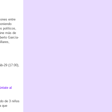
iones entre
poniendo
 políticos,
eúne más de
berto García-
llares,
b-29 (17:00),
ntate al
ado de 3 niños
a que