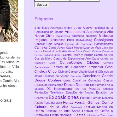
Etiquetas
2 de Mayo
Andén 0
App
Archivo Regional de la
Albergues
Arquitectura
Arte
Año
Comunidad de Madrid
Artesanía
Nuevo Chino
Biblioteca
Biblioteca Nacional
Baloncesto
Cabalgatas
Regional
Bibliotecas
Bicis
Birdwatching
Cabaret
Caja Mágica
Campamentos
Camino de Santiago
Carnaval
Carné Joven
Casa Museo Lope de Vega
Casa del
Catedral de la Almudena
Lector
Caza
Centro Cultural Coreano
agenda
Centro Daoíz y Velarde
Centro de Arte
Centro Cultural Galileo
lgunos de las
Dos de Mayo
Centro de Exposiciones Arte Canal
Centro de
Sex Museum
CentroCentro Cibeles
Natación M-86
Centros
láez en Villa
Cine
Centros de Educación Ambiental
Comerciales
Circo
tro país,
Cineteca
Club de Campo Villa de Madrid
Clásicos en
Conciertos
Conde
ciones
,
Alcalá
Clásicos en Verano
Comedia
Duque
Conferencias
o Garcia-Alix,
Corral de Comedias
Cursos
Danza
Deporte
Círculo de Bellas Artes
Día Europeo de la
ntre otros.
Día Internacional de los Museos
Música
Espacio
Fundación Telefónica
Estación de Atocha
Estación de
Exposiciones
Familia
Chamartín
Faro de Moncloa
o Saiz
Ferias
Fernán Gómez. Centro
Faunia
Feria del Libro
Cultural de la Villa
Festival Madrid en
Festimad
Danza
Festival de Arte Sacro
Festival de Otoño a
Fiestas
Primavera
Fiesta Nacional
Filmoteca Cine Doré