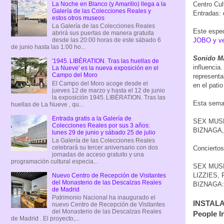
La Noche en Blanco (y Amarillo) llega a la
Centro Cul
Galería de las Colecciones Reales y
Entradas:
estos otros museos
La Galería de las Colecciones Reales
Este espec
abrirá sus puertas de manera gratuita
JOBO y ve
desde las 20:00 horas de este sábado 6
de junio hasta las 1:00 ho...
Sonido M
'1945. LIBÉRATION. Tras las huellas de
influencia
La Nueve' es la nueva exposición en el
Campo del Moro
representa
El Campo del Moro acoge desde el
en el pati
jueves 12 de marzo y hasta el 12 de junio
la exposición 1945. LIBÉRATION. Tras las
Esta seman
huellas de La Nueve , qu...
Entrada gratis a la Galería de
SEX MUSEU
Colecciones Reales por sus 3 años:
BIZNAGA, e
lunes 29 de junio y sábado 25 de julio
La Galería de las Colecciones Reales
celebrará su tercer aniversario con dos
Conciertos 
jornadas de acceso gratuito y una
programación cultural especia...
SEX MUSEU
LIZZIES, 
Nuevo Centro de Recepción de Visitantes
del Monasterio de las Descalzas Reales
BIZNAGA: 2
de Madrid
Patrimonio Nacional ha inaugurado el
INSTALA
nuevo Centro de Recepción de Visitantes
del Monasterio de las Descalzas Reales
People I
de Madrid . El proyecto,...