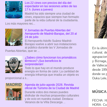
Los 22 cines con precios del día del
espectador en las sesiones antes de las
17 h. (lunes a jueves)
Madrid ha sido siempre una ciudad de
cines, espacios que siempre han formado
parte de la vida cultural de la ciudadanía.
Los más mayores rec...
V Jornadas de Puertas Abiertas del
Aeropuerto de Madrid-Barajas, del 20 al
24 de julio
El Aeropuerto Adolfo Suárez Madrid-
Barajas vuelve a abrir sus instalaciones
al público durante las V Jornadas de
En la últi
Puertas Abiertas, que se ...
cultural, 
agrupacion
¿Sabes cómo funcionan los prismáticos
y Biznaga,
térmicos? ¡Sus beneficios te
sorprenderán!
de Valleca
Todo lo que hay en el mundo produce
desde 195
energía en forma de calor. La cantidad de
donde se p
energía infrarroja que irradia un objeto es
Ouka Lele,
proporcional a s...
Agenda de julio-agosto 2026. Revista
oficial de Turismo de la Ciudad de Madrid
MÚSICA.
Durante estos dos meses puedes
disfrutar de muchas propuestas culturales
y de ocio en nuestra ciudad. Destaca:
FECHA: H
Veranos de la Villa Descarga ...
HORA: Con