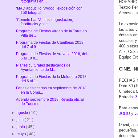
fotografías en ...
HORARIO: 
Teatro Fe
‘MAD about Hollywood’, exposición con
Acceso lib
150 fotograf...
‘Cómete Las Ventas’ degustación,
La exposic
foodtrucks y coc...
las artes 
Programa de Fiestas Virgen de la Torre en
énfasis en
Villa de...
sociales y
Programa de Fiestas de Canillejas 2018
400 piezas
del 7 al 9 ...
Alix, Ouka
Programa de Fiestas de Aravaca 2018, del
Equipo Cró
6 al 10 d...
Planes culturales destacados del
CINE. ‘N
Ayuntamiento de M...
Programa de Fiestas de la Melonera 2018
FECHAS Y H
del 6 al 1...
Dom-30 (16
Ferias destacadas en septiembre de 2018
Cineteca M
en la Comu...
Entrada:
3
Agenda septiembre 2018. Revista oficial
de Turismo...
Este espec
►
agosto
( 10 )
JOBO y ven
►
julio
( 21 )
David, ali
►
junio
( 45 )
pequeños. 
►
mayo
( 40 )
despierta 