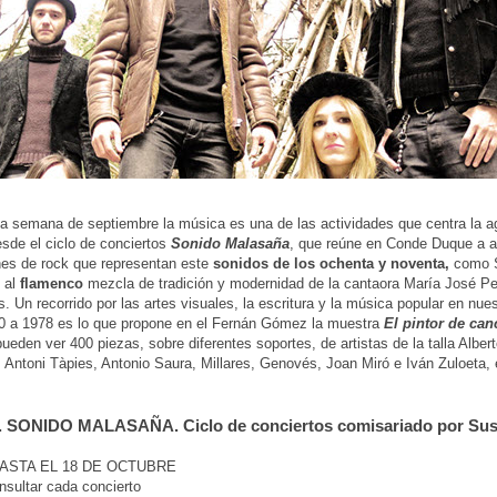
ma semana de septiembre la música es una de las actividades que centra la 
desde el ciclo de conciertos
Sonido Malasaña
, que reúne en Conde Duque a a
es de rock que representan este
sonidos de los ochenta y noventa,
como 
 al
flamenco
mezcla de tradición y modernidad de la cantaora María José Pe
s. Un recorrido por las artes visuales, la escritura y la música popular en nues
0 a 1978 es lo que propone en el Fernán Gómez la muestra
El pintor de can
ueden ver 400 piezas, sobre diferentes soportes, de artistas de la talla Albert
 Antoni Tàpies, Antonio Saura, Millares, Genovés, Joan Miró e Iván Zuloeta, e
 SONIDO MALASAÑA. Ciclo de conciertos comisariado por Sus
ASTA EL 18 DE OCTUBRE
sultar cada concierto