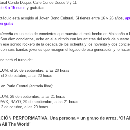
tural Conde Duque. Calle Conde Duque 9 y 11
de 8 a 15 euros
y gratuitas
táculo está acogido al Joven Bono Cultural. Si tienes entre 16 y 26 años,
ap
n gratis
alasaña
es un ciclo de conciertos que muestra el rock hecho en Malasaña o 
. Son diez conciertos, ocho en el auditorio con los artistas del rock de nuestro
n ese sonido rockero de la década de los ochenta y los noventa y dos concier
o con seis bandas jóvenes que recogen el legado de esa generación y lo hace
a será el turno de:
M, el 26 de septiembre, a las 20 horas
l 2 de octubre, a las 20 horas
en Patio Central (entrada libre):
M, 29 de septiembre, a las 21 horas
FAVX, RAYO, 29 de septiembre, a las 21 horas
 de octubre, a las 20 horas
CIÓN PERFORMATIVA. Una persona = un grano de arroz. ‘Of Al
n All The World’