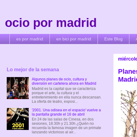
ocio por madrid
es por madrid
en bici por madrid
Este Blog
miércol
Lo mejor de la semana
Plane
Madri
Algunos planes de ocio, cultura y
diversión en cartelera ahora en Madrid
Madrid es la capital que se caracteriza
porque el arte, la cultura y el
entretenimiento en ella nunca descansan.
La oferta de teatro, exposi...
'2001. Una odisea en el espacio' vuelve a
la pantalla grande el 16 de abril
En 24 de las salas de Cinesa, en dos
sesiones, 18.30h y 21.30h ¿Quién no
recuerda la famosa imagen de un primate
lanzando victorioso al air...