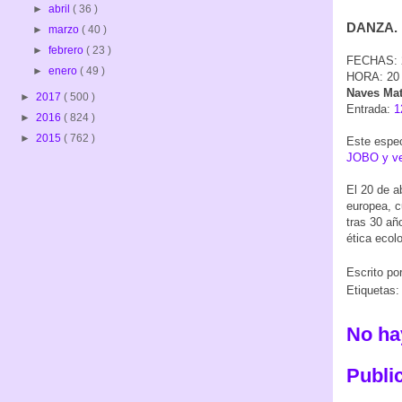
►
abril
( 36 )
DANZA. ‘
►
marzo
( 40 )
►
febrero
( 23 )
FECHAS: 2
►
enero
( 49 )
HORA: 2
Naves Ma
►
2017
( 500 )
Entrada:
1
►
2016
( 824 )
►
2015
( 762 )
Este espec
JOBO y ven
El 20 de a
europea, c
tras 30 añ
ética ecolo
Escrito po
Etiquetas
No ha
Publi