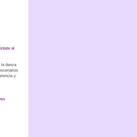
úntate al
n la danza
escenarios
erencia y
eres