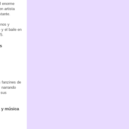
el enorme
n artista
stante.
inos y
 y el baile en
75.
s
s fanzines de
y narrando
 sus
a y música