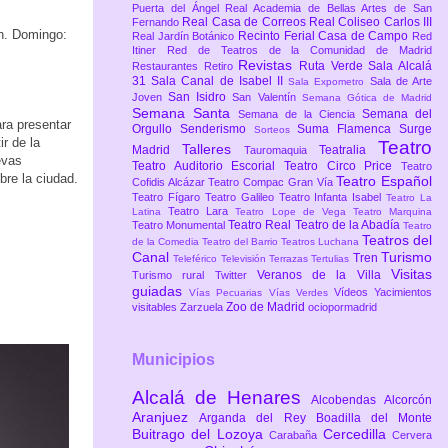
Puerta del Ángel
Real Academia de Bellas Artes de San
Real Casa de Correos
Real Coliseo Carlos III
Fernando
h. Domingo:
Recinto Ferial Casa de Campo
Real Jardín Botánico
Red
Itiner
Red de Teatros de la Comunidad de Madrid
Revistas
Ruta Verde
Sala Alcalá
Restaurantes
Retiro
31
Sala Canal de Isabel II
Sala de Arte
Sala Expometro
San Isidro
Joven
San Valentín
Semana Gótica de Madrid
Semana Santa
Semana del
Semana de la Ciencia
ara presentar
Orgullo
Senderismo
Suma Flamenca
Surge
Sorteos
ir de la
Teatro
Talleres
Madrid
Teatralia
Tauromaquia
evas
Teatro Auditorio Escorial
Teatro Circo Price
Teatro
bre la ciudad.
Teatro Español
Cofidis Alcázar
Teatro Compac Gran Vía
Teatro Fígaro
Teatro Galileo
Teatro Infanta Isabel
Teatro La
Teatro Lara
Latina
Teatro Lope de Vega
Teatro Marquina
Teatro Real
Teatro de la Abadía
Teatro Monumental
Teatro
Teatros del
de la Comedia
Teatro del Barrio
Teatros Luchana
Canal
Turismo
Tren
Teleférico
Televisión
Terrazas
Tertulias
Visitas
Veranos de la Villa
Turismo rural
Twitter
guiadas
Vídeos
Yacimientos
Vías Pecuarias
Vías Verdes
Zoo de Madrid
visitables
Zarzuela
ociopormadrid
Municipios
Alcalá de Henares
Alcobendas
Alcorcón
Aranjuez
Arganda del Rey
Boadilla del Monte
Buitrago del Lozoya
Cercedilla
Carabaña
Cervera