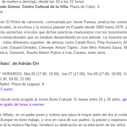
de martes a domingo, desde las 10 a las 21 horas
rnán Gómez. Centro Cultural de la Villa.
Plaza de Colón, 4
re
ión El Pintor de canciones, comisariada por Javier Panera, analiza las conex
visuales, la escritura y la música popular en España desde 1950 hasta 1978, 
 los estrechos vínculos que dichas prácticas mantuvieron con los movimientos
 contraculturales que se estaban desarrollando en ese periodo. La muestra r
, sobre diferentes soportes, de artistas como Català Roca, Pilar Aymerich, Al
 Lele, Eduard Omedes, Ceesepe, Antoni Tàpies, Joan Miró, Antonio Saura, Mi
nica, Genovés, Basilio Martín Patino e Iván Zulueta, entre otros.
iñato’, de Adrián Orr
ORARIOS: Mié-26 (17:00, 19:00), Jue-27 (17:00), Vie-28 (17:00, 19:00), Sá
:30, 19:00, 21:00)
adrid. Plaza de Legazpi, 8
,5 euros
táculo está acogido al Joven Bono Cultural. Si tienes entre 16 y 26 años,
apú
 gratis de lunes a viernes
as Niñato, es un padre joven y soltero que pasa la mayor parte del día al cuid
Aunque no tiene trabajo, y vive en casa de sus padres, la pasión y esperanz
en él la música Hip-hop, fortalece su dedicación en la educación de los niños.