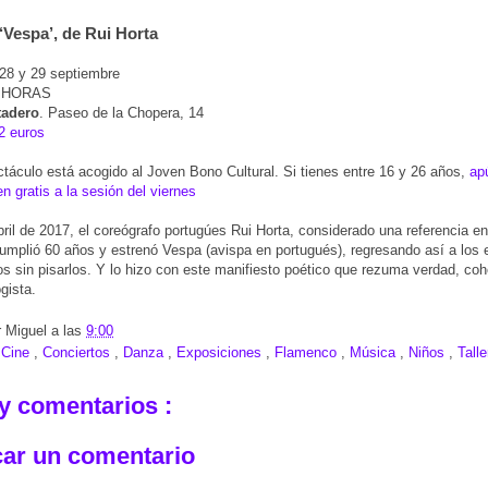
Vespa’, de Rui Horta
8 y 29 septiembre
0 HORAS
tadero
. Paseo de la Chopera, 14
2 euros
táculo está acogido al Joven Bono Cultural. Si tienes entre 16 y 26 años,
ap
 gratis a la sesión del viernes
bril de 2017, el coreógrafo portugúes Rui Horta, considerado una referencia e
umplió 60 años y estrenó Vespa (avispa en portugués), regresando así a los 
os sin pisarlos. Y lo hizo con este manifiesto poético que rezuma verdad, coh
gista.
r
Miguel
a las
9:00
:
Cine
,
Conciertos
,
Danza
,
Exposiciones
,
Flamenco
,
Música
,
Niños
,
Tall
y comentarios :
car un comentario