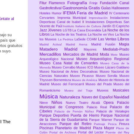
Fotografía
Fitur
Flamenco
Fundación Canal
Frinje
Gastronomía
Gratis
Gastrofestival
Guías
Halloween
IFEMA Feria de Madrid
Hoteles
Humor
IV Centenario
Cervantes
Imprenta Municipal
Instalaciones
Improvisación
úntate al
Deportivas Canal de Isabel II
Instalaciones Deportivas San
Vicente de Paúl
Jardín El Capricho
Instituto Italiano de Cultura
Jazz
Jóvenes
La Noche de los
LGTB
La Casa Encendida
Libros
bajo su
La Noche de los Teatros
La Noche en Vivo
La Noche
Libros
Las Ventas
los Museos
LaSede COAM
La Pedriza
 país que
Magia
Madrid Fusión
Madrid Activa!
Madrid Arena
tos gratuitos
Matadero Madrid
Medialab-Prado
Mayores
n suyo.
Mercadillos
Mercados de Madrid
Moda
Museo
Moto
Museo Arqueológico Regional
Arqueológico Nacional
Museo Casa Natal de Cervantes
Museo Casa de la
Museo Cerralbo
Museo ICO
Museo Lázaro Galdiano
Moneda
Museo Nacional de Artes Decorativas
Museo Nacional de
Ciencias Naturales
Museo Picasso
Museo Sorolla
Museo
Thyssen-Bornemisza
Museo de Historia de
Museo de América
Madrid
Museo del Ferrocarril
Museo del Prado
Museo del
Musicales
Romanticismo
Museos
Museo del Traje
Música
Naturaleza
Navidad
Naves del Español
Niños
Opera
Palacio
Nieve
Nuevo Teatro Alcalá
Municipal de Congresos
Palacio de
Palacio Real
Cibeles
Palacio de Vistalegre
Palacio de Fernán Núñez
Parque Deportivo Puerta de Hierro
Parque Nacional
de la Sierra de Guadarrama
Parque Warner
Parque de
l The
Parque del Retiro
Atracciones
Pintura
Patinaje
Pesca
Piscinas
Planetario de Madrid
Plaza Mayor
Plaza de
Portal del Lector
Colón
Portal de Archivos
Puente del Rey