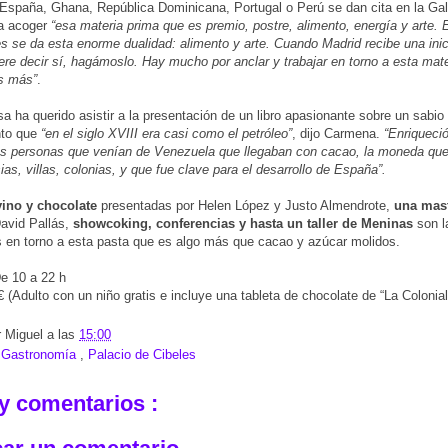
España, Ghana, República Dominicana, Portugal o Perú se dan cita en la Gal
ra acoger
“esa materia prima que es premio, postre, alimento, energía y arte.
es se da esta enorme dualidad: alimento y arte. Cuando Madrid recibe una inic
ere decir sí, hagámoslo. Hay mucho por anclar y trabajar en torno a esta mate
s más”
.
sa ha querido asistir a la presentación de un libro apasionante sobre un sabio
nto que
“en el siglo XVIII era casi como el petróleo”
, dijo Carmena.
“Enriqueci
as personas que venían de Venezuela que llegaban con cacao, la moneda que
ias, villas, colonias, y que fue clave para el desarrollo de España”.
vino y chocolate
presentadas por Helen López y Justo Almendrote,
una mast
avid Pallás,
showcoking, conferencias y hasta un taller de Meninas
son l
 en torno a esta pasta que es algo más que cacao y azúcar molidos.
De 10 a 22 h
 € (Adulto con un niño gratis e incluye una tableta de chocolate de “La Colonial
r
Miguel
a las
15:00
:
Gastronomía
,
Palacio de Cibeles
y comentarios :