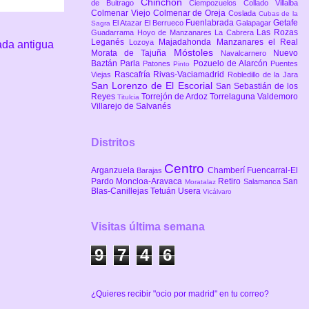
Chinchón
de Buitrago
Ciempozuelos
Collado Villalba
Colmenar Viejo
Colmenar de Oreja
Coslada
Cubas de la
Fuenlabrada
Getafe
El Atazar
El Berrueco
Galapagar
Sagra
Las Rozas
Guadarrama
Hoyo de Manzanares
La Cabrera
Leganés
Majadahonda
Manzanares el Real
Lozoya
ada antigua
Móstoles
Morata de Tajuña
Nuevo
Navalcarnero
Baztán
Parla
Pozuelo de Alarcón
Patones
Puentes
Pinto
Rascafría
Rivas-Vaciamadrid
Viejas
Robledillo de la Jara
San Lorenzo de El Escorial
San Sebastián de los
Reyes
Torrejón de Ardoz
Torrelaguna
Valdemoro
Titulcia
Villarejo de Salvanés
Distritos
Centro
Arganzuela
Chamberí
Fuencarral-El
Barajas
Pardo
Moncloa-Aravaca
Retiro
San
Salamanca
Moratalaz
Blas-Canillejas
Tetuán
Usera
Vicálvaro
Visitas última semana
9
7
4
6
¿Quieres recibir "ocio por madrid" en tu correo?