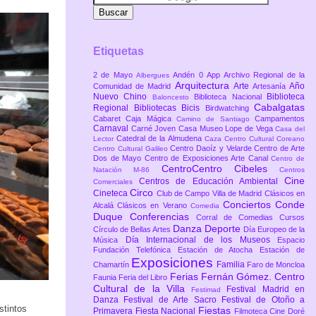
Etiquetas
2 de Mayo
Andén 0
App
Archivo Regional de la
Albergues
Arquitectura
Arte
Año
Comunidad de Madrid
Artesanía
Nuevo Chino
Biblioteca
Biblioteca Nacional
Baloncesto
Cabalgatas
Regional
Bibliotecas
Bicis
Birdwatching
Cabaret
Caja Mágica
Campamentos
Camino de Santiago
Carnaval
Carné Joven
Casa Museo Lope de Vega
Casa del
Catedral de la Almudena
Lector
Caza
Centro Cultural Coreano
Centro Daoíz y Velarde
Centro de Arte
Centro Cultural Galileo
Dos de Mayo
Centro de Exposiciones Arte Canal
Centro de
CentroCentro Cibeles
Natación M-86
Centros
Cine
Centros de Educación Ambiental
Comerciales
Circo
Cineteca
Club de Campo Villa de Madrid
Clásicos en
Conciertos
Conde
Alcalá
Clásicos en Verano
Comedia
Duque
Conferencias
Corral de Comedias
Cursos
Danza
Deporte
Círculo de Bellas Artes
Día Europeo de la
Día Internacional de los Museos
Música
Espacio
Fundación Telefónica
Estación de Atocha
Estación de
Exposiciones
Familia
Chamartín
Faro de Moncloa
Ferias
Fernán Gómez. Centro
Faunia
Feria del Libro
Cultural de la Villa
Festival Madrid en
Festimad
Danza
Festival de Arte Sacro
Festival de Otoño a
stintos
Fiestas
Primavera
Fiesta Nacional
Filmoteca Cine Doré