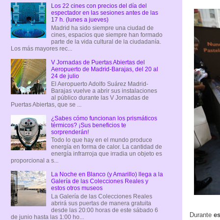
Los 22 cines con precios del día del
espectador en las sesiones antes de las
17 h. (lunes a jueves)
Madrid ha sido siempre una ciudad de
cines, espacios que siempre han formado
parte de la vida cultural de la ciudadanía.
Los más mayores rec...
V Jornadas de Puertas Abiertas del
Aeropuerto de Madrid-Barajas, del 20 al
24 de julio
El Aeropuerto Adolfo Suárez Madrid-
Barajas vuelve a abrir sus instalaciones
al público durante las V Jornadas de
Puertas Abiertas, que se ...
¿Sabes cómo funcionan los prismáticos
térmicos? ¡Sus beneficios te
sorprenderán!
Todo lo que hay en el mundo produce
energía en forma de calor. La cantidad de
energía infrarroja que irradia un objeto es
proporcional a s...
La Noche en Blanco (y Amarillo) llega a la
Galería de las Colecciones Reales y
estos otros museos
La Galería de las Colecciones Reales
abrirá sus puertas de manera gratuita
desde las 20:00 horas de este sábado 6
Durante
es
de junio hasta las 1:00 ho...