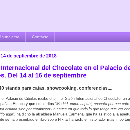
Anunciarse
Contacto
, 14 de septiembre de 2018
Internacional del Chocolate en el Palacio d
s. Del 14 al 16 de septiembre
40 stands para catas, showcooking, conferencias,...
 el Palacio de Cibeles recibe el primer Salón Internacional de Chocolate, un 
spaña a Europa y que estos días
“Madrid, como capital, apuesta por que este
tiva aislada sino por establecer un cauce en que todo lo que tenga que ver con
tio aquí”
, ha dicho la alcaldesa Manuela Carmena, que ha asistido a la apert
de se ha presentado el libro sobre Nikita Harwich, el historiador más importan