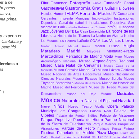
ería de
Fotografía
Fitur
Flamenco
Fundación Canal
Frinje
 En pocos
Gastronomía
Gratis
Gastrofestival
Guías
Halloween
IFEMA Feria de Madrid
iativa,
Hoteles
Humor
IV Centenario
Cervantes
Imprenta Municipal
Instalaciones
ria prima.
Improvisación
Deportivas Canal de Isabel II
Instalaciones Deportivas San
Vicente de Paúl
Jardín El Capricho
Instituto Italiano de Cultura
Jazz
Jóvenes
La Noche de los
LGTB
La Casa Encendida
 y experto en
Libros
La Noche de los Teatros
La Noche en Vivo
La Noche
Libros
Las Ventas
los Museos
LaSede COAM
ó Cantabria y
La Pedriza
Magia
Madrid Fusión
Madrid Activa!
Madrid Arena
 permitió
Matadero Madrid
Medialab-Prado
Mayores
Mercadillos
Mercados de Madrid
Moda
Museo
Moto
Museo Arqueológico Regional
Arqueológico Nacional
erclass
a
Museo Casa Natal de Cervantes
Museo Casa de la
as
Museo Cerralbo
Museo ICO
Museo Lázaro Galdiano
Moneda
Museo Nacional de Artes Decorativas
Museo Nacional de
Ciencias Naturales
Museo Picasso
Museo Sorolla
Museo
Thyssen-Bornemisza
Museo de Historia de
Museo de América
Madrid
Museo del Ferrocarril
Museo del Prado
Museo del
” )
Musicales
Romanticismo
Museos
Museo del Traje
Música
Naturaleza
Navidad
Naves del Español
Niños
Opera
Palacio
Nieve
Nuevo Teatro Alcalá
Municipal de Congresos
Palacio de
Palacio Real
Cibeles
Palacio de Vistalegre
Palacio de Fernán Núñez
Parque Deportivo Puerta de Hierro
Parque Nacional
de la Sierra de Guadarrama
Parque Warner
Parque de
Parque del Retiro
Atracciones
Pintura
Patinaje
Pesca
Piscinas
Planetario de Madrid
Plaza Mayor
Plaza de
Portal del Lector
Colón
Portal de Archivos
Puente del Rey