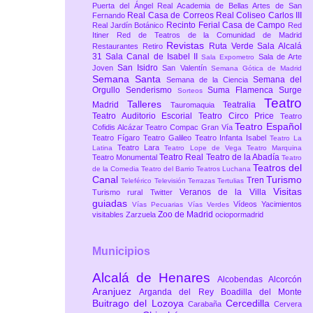
Puerta del Ángel
Real Academia de Bellas Artes de San
Real Casa de Correos
Real Coliseo Carlos III
Fernando
Recinto Ferial Casa de Campo
Real Jardín Botánico
Red
Itiner
Red de Teatros de la Comunidad de Madrid
Revistas
Ruta Verde
Sala Alcalá
Restaurantes
Retiro
31
Sala Canal de Isabel II
Sala de Arte
Sala Expometro
San Isidro
Joven
San Valentín
Semana Gótica de Madrid
Semana Santa
Semana del
Semana de la Ciencia
Orgullo
Senderismo
Suma Flamenca
Surge
Sorteos
Teatro
Talleres
Madrid
Teatralia
Tauromaquia
Teatro Auditorio Escorial
Teatro Circo Price
Teatro
Teatro Español
Cofidis Alcázar
Teatro Compac Gran Vía
Teatro Fígaro
Teatro Galileo
Teatro Infanta Isabel
Teatro La
Teatro Lara
Latina
Teatro Lope de Vega
Teatro Marquina
Teatro Real
Teatro de la Abadía
Teatro Monumental
Teatro
Teatros del
de la Comedia
Teatro del Barrio
Teatros Luchana
Canal
Turismo
Tren
Teleférico
Televisión
Terrazas
Tertulias
Visitas
Veranos de la Villa
Turismo rural
Twitter
guiadas
Vídeos
Yacimientos
Vías Pecuarias
Vías Verdes
Zoo de Madrid
visitables
Zarzuela
ociopormadrid
Municipios
Alcalá de Henares
Alcobendas
Alcorcón
Aranjuez
Arganda del Rey
Boadilla del Monte
Buitrago del Lozoya
Cercedilla
Carabaña
Cervera