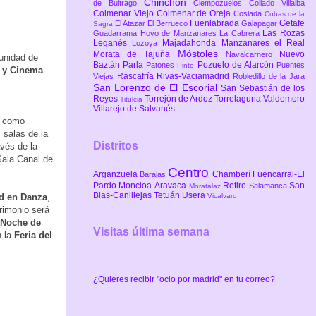
Chinchón
de Buitrago
Ciempozuelos
Collado Villalba
Colmenar Viejo
Colmenar de Oreja
Coslada
Cubas de la
Fuenlabrada
Getafe
El Atazar
El Berrueco
Galapagar
Sagra
Las Rozas
Guadarrama
Hoyo de Manzanares
La Cabrera
Leganés
Majadahonda
Manzanares el Real
Lozoya
Móstoles
Morata de Tajuña
Nuevo
Navalcarnero
unidad de
Baztán
Parla
Pozuelo de Alarcón
Patones
Puentes
Pinto
e y Cinema
Rascafría
Rivas-Vaciamadrid
Viejas
Robledillo de la Jara
San Lorenzo de El Escorial
San Sebastián de los
Reyes
Torrejón de Ardoz
Torrelaguna
Valdemoro
Titulcia
Villarejo de Salvanés
s como
 salas de la
Distritos
vés de la
Sala Canal de
Centro
Arganzuela
Chamberí
Fuencarral-El
Barajas
Pardo
Moncloa-Aravaca
Retiro
San
Salamanca
Moratalaz
Blas-Canillejas
Tetuán
Usera
Vicálvaro
d en Danza
,
trimonio será
 Noche de
Visitas última semana
n la
Feria del
¿Quieres recibir "ocio por madrid" en tu correo?