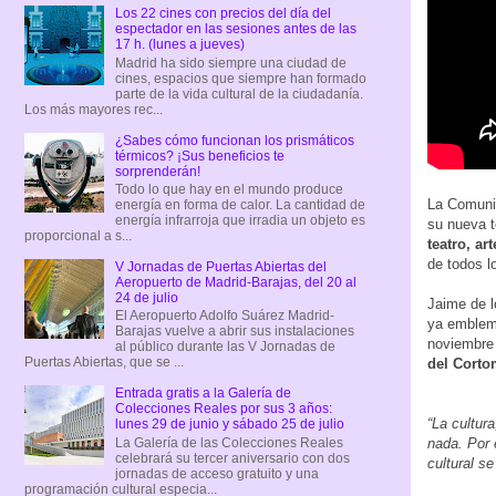
Los 22 cines con precios del día del
espectador en las sesiones antes de las
17 h. (lunes a jueves)
Madrid ha sido siempre una ciudad de
cines, espacios que siempre han formado
parte de la vida cultural de la ciudadanía.
Los más mayores rec...
¿Sabes cómo funcionan los prismáticos
térmicos? ¡Sus beneficios te
sorprenderán!
Todo lo que hay en el mundo produce
La Comunid
energía en forma de calor. La cantidad de
energía infrarroja que irradia un objeto es
su nueva t
proporcional a s...
teatro, art
de todos l
V Jornadas de Puertas Abiertas del
Aeropuerto de Madrid-Barajas, del 20 al
24 de julio
Jaime de l
El Aeropuerto Adolfo Suárez Madrid-
ya emblem
Barajas vuelve a abrir sus instalaciones
noviembre 
al público durante las V Jornadas de
Puertas Abiertas, que se ...
del Corto
Entrada gratis a la Galería de
Colecciones Reales por sus 3 años:
“La cultur
lunes 29 de junio y sábado 25 de julio
La Galería de las Colecciones Reales
nada. Por 
celebrará su tercer aniversario con dos
cultural se
jornadas de acceso gratuito y una
programación cultural especia...