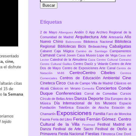
Etiquetas
2 de Mayo
Andén 0
App
Archivo Regional de la
Albergues
Arquitectura
Arte
Año
Comunidad de Madrid
Artesanía
Nuevo Chino
Biblioteca
Biblioteca Nacional
Baloncesto
Cabalgatas
Regional
Bibliotecas
Bicis
Birdwatching
Cabaret
Caja Mágica
Campamentos
Camino de Santiago
Carnaval
Carné Joven
Casa Museo Lope de Vega
 presentado
Casa del
Catedral de la Almudena
Lector
Caza
Centro Cultural Coreano
a, cine,
Centro Daoíz y Velarde
Centro de Arte
Centro Cultural Galileo
a el disfrute
Dos de Mayo
Centro de Exposiciones Arte Canal
Centro de
CentroCentro Cibeles
Natación M-86
Centros
Cine
Centros de Educación Ambiental
Comerciales
Circo
altarán citas
Cineteca
Club de Campo Villa de Madrid
Clásicos en
Conciertos
Conde
el 15 de
Alcalá
Clásicos en Verano
Comedia
Duque
Conferencias
Corral de Comedias
Cursos
 o
la Semana
Danza
Deporte
Círculo de Bellas Artes
Día Europeo de la
Día Internacional de los Museos
Música
Espacio
Fundación Telefónica
Estación de Atocha
Estación de
Exposiciones
Familia
Chamartín
Faro de Moncloa
seríamos
Ferias
Fernán Gómez. Centro
Faunia
Feria del Libro
 tejido
Cultural de la Villa
Festival Madrid en
Festimad
Danza
Festival de Arte Sacro
Festival de Otoño a
Fiestas
Primavera
Fiesta Nacional
Filmoteca Cine Doré