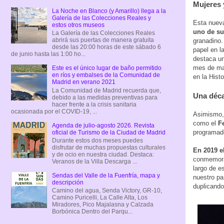
Mujeres 
La Noche en Blanco (y Amarillo) llega a la
Galería de las Colecciones Reales y
Esta nueva
estos otros museos
uno de su
La Galería de las Colecciones Reales
abrirá sus puertas de manera gratuita
granadino.
desde las 20:00 horas de este sábado 6
papel en la
de junio hasta las 1:00 ho...
destaca u
mes de mar
Este es el único lugar de baño permitido
en ríos y embalses de la Comunidad de
en la Histo
Madrid en verano 2021
La Comunidad de Madrid recuerda que,
Una déca
debido a las medidas preventivas para
hacer frente a la crisis sanitaria
ocasionada por el COVID-19, ...
Asimismo, 
como el
F
Agenda de julio-agosto 2026. Revista
programa
oficial de Turismo de la Ciudad de Madrid
Durante estos dos meses puedes
disfrutar de muchas propuestas culturales
En 2019 e
y de ocio en nuestra ciudad. Destaca:
conmemorac
Veranos de la Villa Descarga ...
largo de e
Sendas del Valle de la Fuenfría, mapa y
nuestro pa
descripción
duplicando
Camino del agua, Senda Victory, GR-10,
Camino Puricelli, La Calle Alta, Los
Miradores, Pico Majalasna y Calzada
Borbónica Dentro del Parqu...