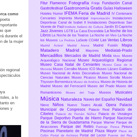
Fotografía
Fitur
Flamenco
Fundación Canal
Frinje
Gastronomía
Gratis
Gastrofestival
Guías
Halloween
IFEMA Feria de Madrid
orca como
Hoteles
Humor
IV Centenario
Cervantes
Imprenta Municipal
Instalaciones
Improvisación
 poeta
Deportivas Canal de Isabel II
Instalaciones Deportivas San
importante
Vicente de Paúl
Jardín El Capricho
Instituto Italiano de Cultura
las que
Jazz
Jóvenes
La Noche de los
LGTB
La Casa Encendida
Libros
La Noche de los Teatros
La Noche en Vivo
La Noche
irá durante el
Libros
Las Ventas
los Museos
LaSede COAM
La Pedriza
n de la mujer
Magia
Madrid Fusión
Madrid Activa!
Madrid Arena
Matadero Madrid
Medialab-Prado
Mayores
Mercadillos
Mercados de Madrid
Moda
Museo
Moto
Museo Arqueológico Regional
Arqueológico Nacional
Museo Casa Natal de Cervantes
Museo Casa de la
Museo Cerralbo
Museo ICO
Museo Lázaro Galdiano
Moneda
ón regional
Museo Nacional de Artes Decorativas
Museo Nacional de
espectáculos
Ciencias Naturales
Museo Picasso
Museo Sorolla
Museo
Thyssen-Bornemisza
Museo de Historia de
Museo de América
Madrid
Museo del Ferrocarril
Museo del Prado
Museo del
uya
Musicales
Romanticismo
Museos
Museo del Traje
oles, a lo
Música
Naturaleza
Navidad
Naves del Español
tanto en
Niños
Opera
Palacio
Nieve
Nuevo Teatro Alcalá
iones y
Municipal de Congresos
Palacio de
Palacio Real
Cibeles
Palacio de Vistalegre
Palacio de Fernán Núñez
Parque Deportivo Puerta de Hierro
Parque Nacional
de la Sierra de Guadarrama
Parque Warner
Parque de
Parque del Retiro
Atracciones
Pintura
Patinaje
Pesca
Piscinas
Planetario de Madrid
Plaza Mayor
Plaza de
Portal del Lector
Colón
Portal de Archivos
Puente del Rey