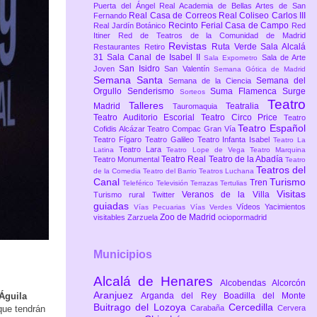
Puerta del Ángel
Real Academia de Bellas Artes de San
Real Casa de Correos
Real Coliseo Carlos III
Fernando
Recinto Ferial Casa de Campo
Real Jardín Botánico
Red
Itiner
Red de Teatros de la Comunidad de Madrid
Revistas
Ruta Verde
Sala Alcalá
Restaurantes
Retiro
31
Sala Canal de Isabel II
Sala de Arte
Sala Expometro
San Isidro
Joven
San Valentín
Semana Gótica de Madrid
Semana Santa
Semana del
Semana de la Ciencia
Orgullo
Senderismo
Suma Flamenca
Surge
Sorteos
Teatro
Talleres
Madrid
Teatralia
Tauromaquia
Teatro Auditorio Escorial
Teatro Circo Price
Teatro
Teatro Español
Cofidis Alcázar
Teatro Compac Gran Vía
Teatro Fígaro
Teatro Galileo
Teatro Infanta Isabel
Teatro La
Teatro Lara
Latina
Teatro Lope de Vega
Teatro Marquina
Teatro Real
Teatro de la Abadía
Teatro Monumental
Teatro
Teatros del
de la Comedia
Teatro del Barrio
Teatros Luchana
Canal
Turismo
Tren
Teleférico
Televisión
Terrazas
Tertulias
Visitas
Veranos de la Villa
Turismo rural
Twitter
guiadas
Vídeos
Yacimientos
Vías Pecuarias
Vías Verdes
Zoo de Madrid
visitables
Zarzuela
ociopormadrid
Municipios
Alcalá de Henares
Alcobendas
Alcorcón
Aranjuez
 Águila
Arganda del Rey
Boadilla del Monte
Buitrago del Lozoya
Cercedilla
que tendrán
Carabaña
Cervera