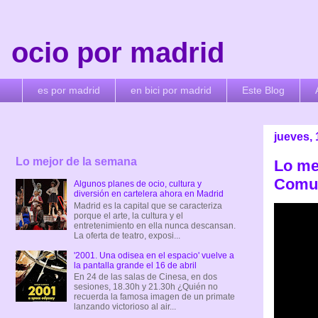
ocio por madrid
es por madrid
en bici por madrid
Este Blog
jueves,
Lo mejor de la semana
Lo me
Comun
Algunos planes de ocio, cultura y
diversión en cartelera ahora en Madrid
Madrid es la capital que se caracteriza
porque el arte, la cultura y el
entretenimiento en ella nunca descansan.
La oferta de teatro, exposi...
'2001. Una odisea en el espacio' vuelve a
la pantalla grande el 16 de abril
En 24 de las salas de Cinesa, en dos
sesiones, 18.30h y 21.30h ¿Quién no
recuerda la famosa imagen de un primate
lanzando victorioso al air...