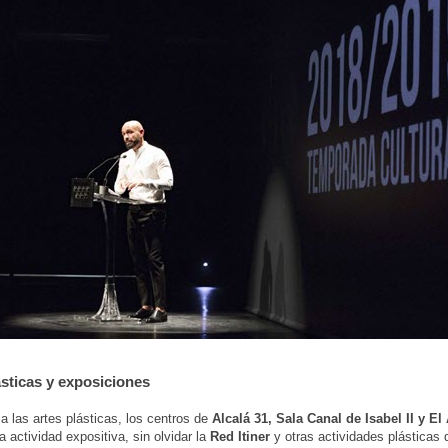
ásticas y exposiciones
a las artes plásticas, los centros de
Alcalá 31, Sala Canal de Isabel II y El
a actividad expositiva, sin olvidar la
Red Itiner
y otras actividades plásticas 