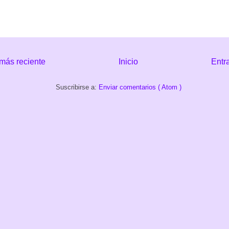
más reciente
Inicio
Entr
Suscribirse a:
Enviar comentarios ( Atom )