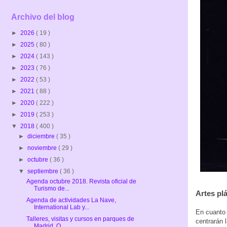
Archivo del blog
►
2026
( 19 )
►
2025
( 80 )
►
2024
( 143 )
►
2023
( 76 )
►
2022
( 53 )
►
2021
( 88 )
►
2020
( 222 )
►
2019
( 253 )
▼
2018
( 400 )
►
diciembre
( 35 )
►
noviembre
( 29 )
►
octubre
( 36 )
▼
septiembre
( 36 )
Agenda octubre 2018. Revista oficial de
Turismo de...
Artes pl
Agenda de actividades La Nave,
International Lab y...
En cuanto 
Talleres, visitas y cursos en parques de
centrarán l
Madrid. O...