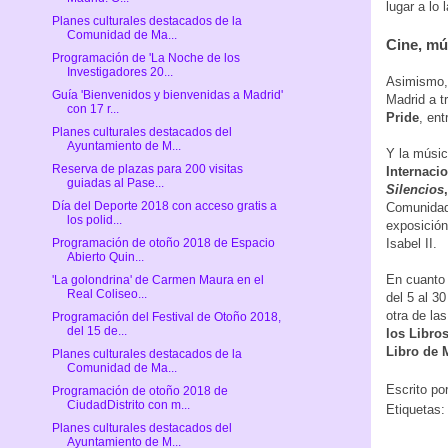
lugar a lo 
Planes culturales destacados de la
Comunidad de Ma...
Cine, mú
Programación de 'La Noche de los
Investigadores 20...
Asimismo, 
Guía 'Bienvenidos y bienvenidas a Madrid'
Madrid a t
con 17 r...
Pride
, ent
Planes culturales destacados del
Ayuntamiento de M...
Y la músic
Reserva de plazas para 200 visitas
Internaci
guiadas al Pase...
Silencios
Día del Deporte 2018 con acceso gratis a
Comunidad 
los polid...
exposició
Isabel II.
Programación de otoño 2018 de Espacio
Abierto Quin...
En cuanto
'La golondrina' de Carmen Maura en el
Real Coliseo...
del 5 al 3
otra de la
Programación del Festival de Otoño 2018,
del 15 de...
los Libros
Libro de 
Planes culturales destacados de la
Comunidad de Ma...
Escrito po
Programación de otoño 2018 de
CiudadDistrito con m...
Etiquetas
Planes culturales destacados del
Ayuntamiento de M...