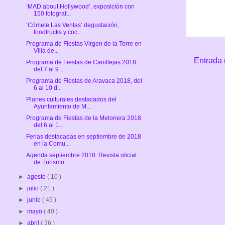
‘MAD about Hollywood’, exposición con
150 fotograf...
‘Cómete Las Ventas’ degustación,
foodtrucks y coc...
Programa de Fiestas Virgen de la Torre en
Villa de...
Entrada 
Programa de Fiestas de Canillejas 2018
del 7 al 9 ...
Programa de Fiestas de Aravaca 2018, del
6 al 10 d...
Planes culturales destacados del
Ayuntamiento de M...
Programa de Fiestas de la Melonera 2018
del 6 al 1...
Ferias destacadas en septiembre de 2018
en la Comu...
Agenda septiembre 2018. Revista oficial
de Turismo...
►
agosto
( 10 )
►
julio
( 21 )
►
junio
( 45 )
►
mayo
( 40 )
►
abril
( 36 )