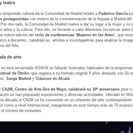
y teatro
 temporada cultural de la Comunidad de Madrid tendrá a
Federico García L
s protagonistas
con motivo de la conmemoración de la llegada a Madrid del
 Por otro lado, la Comunidad de Madrid vuelve a dar su lugar a la mujer y su 
s artes y la cultura. Para ello, se llevarán a cabo diferentes iniciativas entre 
na nueva edición del
ciclo de conferencias ‘Mujeres en las Artes’
, que reun
zo a docentes, catedráticas, artistas e investigadoras para analizar la image
ria del Arte.
da de arte
en esta temporada 2018/19 no faltarán festivales habituales de la programaci
estival de Otoño
, que regresa a su formato original 9 años después con 20 
dos;
Surge Madrid
y
Clásicos en Alcalá
.
l CA2M, Centro de Arte Dos de Mayo, celebrará su 10º aniversario
para c
ión se han preparado exposiciones y diversas actividades. Ubicado en Móst
sta década el CA2M se ha convertido en un referente del arte contemporáneo 
ís como a nivel internacional, inaugurando en este tiempo más de 70 exposic
 el número de visitantes.