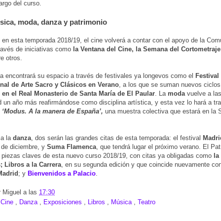
largo del curso.
sica, moda, danza y patrimonio
en esta temporada 2018/19, el cine volverá a contar con el apoyo de la Com
ravés de iniciativas como
la Ventana del Cine, la Semana del Cortometraj
re otros.
a encontrará su espacio a través de festivales ya longevos como el
Festival
onal de Arte Sacro y Clásicos en Verano
, a los que se suman nuevos ciclo
, en el Real Monasterio de Santa María de El Paular
. La
moda
vuelve a las
un año más reafirmándose como disciplina artística, y esta vez lo hará a tra
n
‘Modus. A la manera de España’,
una muestra colectiva que estará en la 
 a la
danza
, dos serán las grandes citas de esta temporada: el festival
Madri
0 de diciembre, y
Suma Flamenca
, que tendrá lugar el próximo verano. El Pa
s piezas claves de esta nuevo curso 2018/19, con citas ya obligadas como
la
; Libros a la Carrera
, en su segunda edición y que coincide nuevamente co
Madrid
; y
Bienvenidos a Palacio
.
r
Miguel
a las
17:30
:
Cine
,
Danza
,
Exposiciones
,
Libros
,
Música
,
Teatro