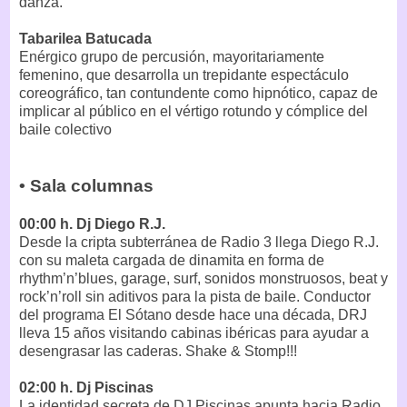
danza.
Tabarilea Batucada
Enérgico grupo de percusión, mayoritariamente
femenino, que desarrolla un trepidante espectáculo
coreográfico, tan contundente como hipnótico, capaz de
implicar al público en el vértigo rotundo y cómplice del
baile colectivo
• Sala columnas
00:00 h. Dj Diego R.J.
Desde la cripta subterránea de Radio 3 llega Diego R.J.
con su maleta cargada de dinamita en forma de
rhythm’n’blues, garage, surf, sonidos monstruosos, beat y
rock’n’roll sin aditivos para la pista de baile. Conductor
del programa El Sótano desde hace una década, DRJ
lleva 15 años visitando cabinas ibéricas para ayudar a
desengrasar las caderas. Shake & Stomp!!!
02:00 h. Dj Piscinas
La identidad secreta de DJ Piscinas apunta hacia Radio