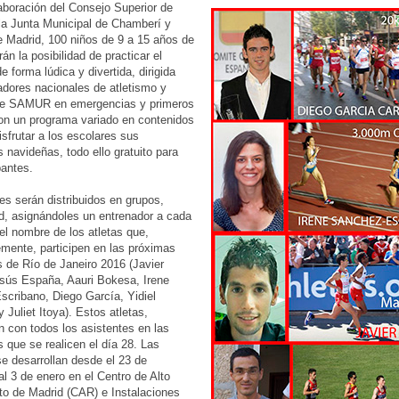
aboración del Consejo Superior de
la Junta Municipal de Chamberí y
Madrid, 100 niños de 9 a 15 años de
án la posibilidad de practicar el
e forma lúdica y divertida, dirigida
adores nacionales de atletismo y
de SAMUR en emergencias y primeros
con un programa variado en contenidos
isfrutar a los escolares sus
 navideñas, todo ello gratuito para
pantes.
s serán distribuidos en grupos,
, asignándoles un entrenador a cada
el nombre de los atletas que,
mente, participen en las próximas
 de Río de Janeiro 2016 (Javier
sús España, Aauri Bokesa, Irene
cribano, Diego García, Yidiel
 Juliet Itoya). Estos atletas,
án con todos los asistentes en las
s que se realicen el día 28. Las
e desarrollan desde el 23 de
al 3 de enero en el Centro de Alto
o de Madrid (CAR) e Instalaciones