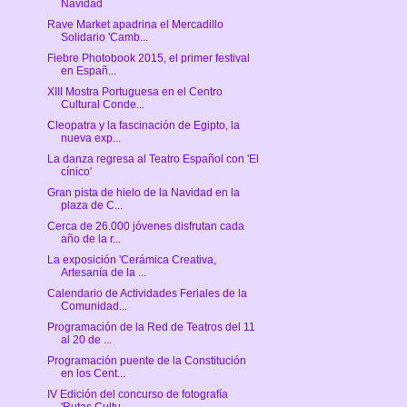
Navidad
Rave Market apadrina el Mercadillo
Solidario 'Camb...
Fiebre Photobook 2015, el primer festival
en Españ...
XIII Mostra Portuguesa en el Centro
Cultural Conde...
Cleopatra y la fascinación de Egipto, la
nueva exp...
La danza regresa al Teatro Español con 'El
cínico'
Gran pista de hielo de la Navidad en la
plaza de C...
Cerca de 26.000 jóvenes disfrutan cada
año de la r...
La exposición 'Cerámica Creativa,
Artesanía de la ...
Calendario de Actividades Feriales de la
Comunidad...
Programación de la Red de Teatros del 11
al 20 de ...
Programación puente de la Constitución
en los Cent...
IV Edición del concurso de fotografía
'Rutas Cultu...