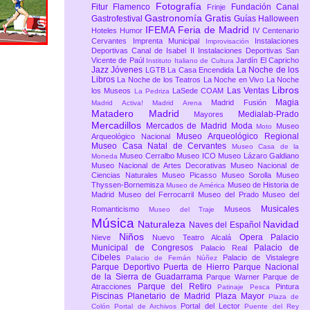
Fotografía
Fitur
Flamenco
Fundación Canal
Frinje
Gastronomía
Gratis
Gastrofestival
Guías
Halloween
IFEMA Feria de Madrid
Hoteles
Humor
IV Centenario
Cervantes
Imprenta Municipal
Instalaciones
Improvisación
Deportivas Canal de Isabel II
Instalaciones Deportivas San
Vicente de Paúl
Jardín El Capricho
Instituto Italiano de Cultura
Jazz
Jóvenes
La Noche de los
LGTB
La Casa Encendida
Libros
La Noche de los Teatros
La Noche en Vivo
La Noche
Libros
Las Ventas
los Museos
LaSede COAM
La Pedriza
Magia
Madrid Fusión
Madrid Activa!
Madrid Arena
Matadero Madrid
Medialab-Prado
Mayores
Mercadillos
Mercados de Madrid
Moda
Museo
Moto
Museo Arqueológico Regional
Arqueológico Nacional
Museo Casa Natal de Cervantes
Museo Casa de la
Museo Cerralbo
Museo ICO
Museo Lázaro Galdiano
Moneda
Museo Nacional de Artes Decorativas
Museo Nacional de
Ciencias Naturales
Museo Picasso
Museo Sorolla
Museo
Thyssen-Bornemisza
Museo de Historia de
Museo de América
Madrid
Museo del Ferrocarril
Museo del Prado
Museo del
Musicales
Romanticismo
Museos
Museo del Traje
Música
Naturaleza
Navidad
Naves del Español
Niños
Opera
Palacio
Nieve
Nuevo Teatro Alcalá
Municipal de Congresos
Palacio de
Palacio Real
Cibeles
Palacio de Vistalegre
Palacio de Fernán Núñez
Parque Deportivo Puerta de Hierro
Parque Nacional
de la Sierra de Guadarrama
Parque Warner
Parque de
Parque del Retiro
Atracciones
Pintura
Patinaje
Pesca
Piscinas
Planetario de Madrid
Plaza Mayor
Plaza de
Portal del Lector
Colón
Portal de Archivos
Puente del Rey