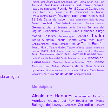
Puerta del Ángel
Real Academia de Bellas Artes de San
Real Casa de Correos
Real Coliseo Carlos III
Fernando
Recinto Ferial Casa de Campo
Real Jardín Botánico
Red
Itiner
Red de Teatros de la Comunidad de Madrid
Revistas
Ruta Verde
Sala Alcalá
Restaurantes
Retiro
31
Sala Canal de Isabel II
Sala de Arte
Sala Expometro
San Isidro
Joven
San Valentín
Semana Gótica de Madrid
Semana Santa
Semana del
Semana de la Ciencia
Orgullo
Senderismo
Suma Flamenca
Surge
Sorteos
Teatro
Talleres
Madrid
Teatralia
Tauromaquia
Teatro Auditorio Escorial
Teatro Circo Price
Teatro
Teatro Español
Cofidis Alcázar
Teatro Compac Gran Vía
Teatro Fígaro
Teatro Galileo
Teatro Infanta Isabel
Teatro La
Teatro Lara
Latina
Teatro Lope de Vega
Teatro Marquina
Teatro Real
Teatro de la Abadía
Teatro Monumental
Teatro
Teatros del
de la Comedia
Teatro del Barrio
Teatros Luchana
Canal
Turismo
Tren
Teleférico
Televisión
Terrazas
Tertulias
Visitas
Veranos de la Villa
Turismo rural
Twitter
guiadas
Vídeos
Yacimientos
Vías Pecuarias
Vías Verdes
Zoo de Madrid
visitables
Zarzuela
ociopormadrid
ada antigua
Municipios
Alcalá de Henares
Alcobendas
Alcorcón
Aranjuez
Arganda del Rey
Boadilla del Monte
Buitrago del Lozoya
Cercedilla
Carabaña
Cervera