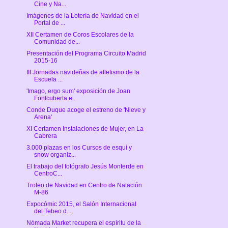
Cine y Na...
Imágenes de la Lotería de Navidad en el
Portal de ...
XII Certamen de Coros Escolares de la
Comunidad de...
Presentación del Programa Circuito Madrid
2015-16
III Jornadas navideñas de atletismo de la
Escuela ...
'Imago, ergo sum' exposición de Joan
Fontcuberta e...
Conde Duque acoge el estreno de 'Nieve y
Arena'
XI Certamen Instalaciones de Mujer, en La
Cabrera
3.000 plazas en los Cursos de esquí y
snow organiz...
El trabajo del fotógrafo Jesús Monterde en
CentroC...
Trofeo de Navidad en Centro de Natación
M-86
Expocómic 2015, el Salón Internacional
del Tebeo d...
Nómada Market recupera el espíritu de la