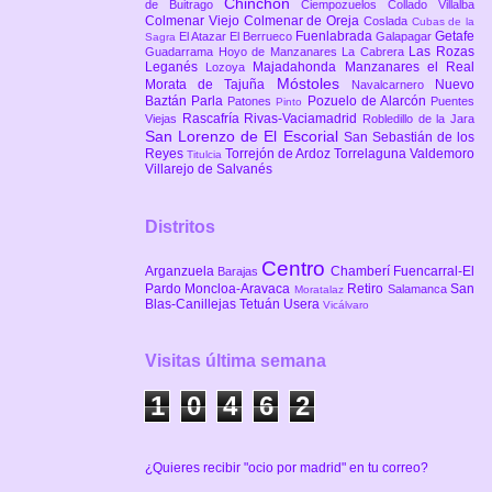
Chinchón
de Buitrago
Ciempozuelos
Collado Villalba
Colmenar Viejo
Colmenar de Oreja
Coslada
Cubas de la
Fuenlabrada
Getafe
El Atazar
El Berrueco
Galapagar
Sagra
Las Rozas
Guadarrama
Hoyo de Manzanares
La Cabrera
Leganés
Majadahonda
Manzanares el Real
Lozoya
Móstoles
Morata de Tajuña
Nuevo
Navalcarnero
Baztán
Parla
Pozuelo de Alarcón
Patones
Puentes
Pinto
Rascafría
Rivas-Vaciamadrid
Viejas
Robledillo de la Jara
San Lorenzo de El Escorial
San Sebastián de los
Reyes
Torrejón de Ardoz
Torrelaguna
Valdemoro
Titulcia
Villarejo de Salvanés
Distritos
Centro
Arganzuela
Chamberí
Fuencarral-El
Barajas
Pardo
Moncloa-Aravaca
Retiro
San
Salamanca
Moratalaz
Blas-Canillejas
Tetuán
Usera
Vicálvaro
Visitas última semana
1
0
4
6
2
¿Quieres recibir "ocio por madrid" en tu correo?