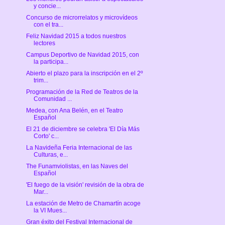
y concie...
Concurso de microrrelatos y microvídeos
con el tra...
Feliz Navidad 2015 a todos nuestros
lectores
Campus Deportivo de Navidad 2015, con
la participa...
Abierto el plazo para la inscripción en el 2º
trim...
Programación de la Red de Teatros de la
Comunidad ...
Medea, con Ana Belén, en el Teatro
Español
El 21 de diciembre se celebra 'El Día Más
Corto' c...
La Navideña Feria Internacional de las
Culturas, e...
The Funamviolistas, en las Naves del
Español
'El fuego de la visión' revisión de la obra de
Mar...
La estación de Metro de Chamartín acoge
la VI Mues...
Gran éxito del Festival Internacional de