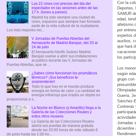
Con la col
Los 22 cines con precios del día del
espectador en las sesiones antes de las
Deportes, 
17 h. (lunes a jueves)
SAMUR de 
Madrid ha sido siempre una ciudad de
edad, tendr
cines, espacios que siempre han formado
atletismo d
parte de la vida cultural de la ciudadanía.
por entren
Los más mayores rec...
expertos 
V Jornadas de Puertas Abiertas del
auxilios, 
Aeropuerto de Madrid-Barajas, del 20 al
que hará d
24 de julio
vacaciones
El Aeropuerto Adolfo Suárez Madrid-
Barajas vuelve a abrir sus instalaciones
los partici
al público durante las V Jornadas de
Puertas Abiertas, que se ...
Los menore
¿Sabes cómo funcionan los prismáticos
según edad
térmicos? ¡Sus beneficios te
grupo con 
sorprenderán!
presumible
Todo lo que hay en el mundo produce
Olimpiadas
energía en forma de calor. La cantidad de
energía infrarroja que irradia un objeto es
Guerra, Je
proporcional a s...
Sánchez-Es
Contreras y
La Noche en Blanco (y Amarillo) llega a la
participar
Galería de las Colecciones Reales y
estos otros museos
actividade
La Galería de las Colecciones Reales
Jornadas s
abrirá sus puertas de manera gratuita
diciembre 
desde las 20:00 horas de este sábado 6
Rendimient
de junio hasta las 1:00 ho...