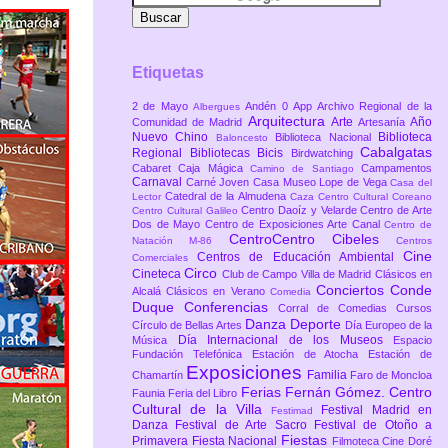
Etiquetas
2 de Mayo
Andén 0
App
Archivo Regional de la
Albergues
Arquitectura
Arte
Año
Comunidad de Madrid
Artesanía
Nuevo Chino
Biblioteca
Biblioteca Nacional
Baloncesto
Cabalgatas
Regional
Bibliotecas
Bicis
Birdwatching
Cabaret
Caja Mágica
Campamentos
Camino de Santiago
Carnaval
Carné Joven
Casa Museo Lope de Vega
Casa del
Catedral de la Almudena
Lector
Caza
Centro Cultural Coreano
Centro Daoíz y Velarde
Centro de Arte
Centro Cultural Galileo
Dos de Mayo
Centro de Exposiciones Arte Canal
Centro de
CentroCentro Cibeles
Natación M-86
Centros
Cine
Centros de Educación Ambiental
Comerciales
Circo
Cineteca
Club de Campo Villa de Madrid
Clásicos en
Conciertos
Conde
Alcalá
Clásicos en Verano
Comedia
Duque
Conferencias
Corral de Comedias
Cursos
Danza
Deporte
Círculo de Bellas Artes
Día Europeo de la
Día Internacional de los Museos
Música
Espacio
Fundación Telefónica
Estación de Atocha
Estación de
Exposiciones
Familia
Chamartín
Faro de Moncloa
Ferias
Fernán Gómez. Centro
Faunia
Feria del Libro
Cultural de la Villa
Festival Madrid en
Festimad
Danza
Festival de Arte Sacro
Festival de Otoño a
Fiestas
Primavera
Fiesta Nacional
Filmoteca Cine Doré