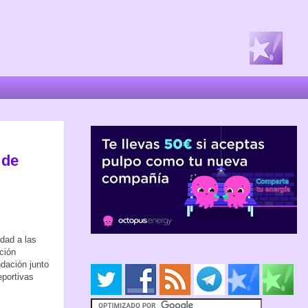
 de
dad a las
ción
ndación junto
eportivas