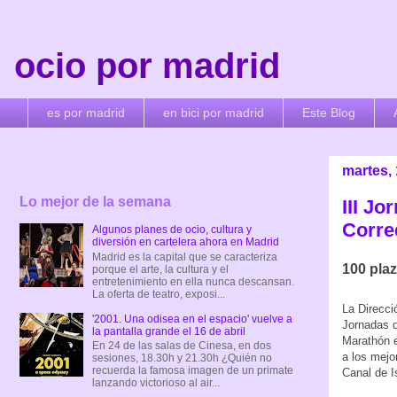
ocio por madrid
es por madrid
en bici por madrid
Este Blog
martes,
Lo mejor de la semana
III Jo
Corre
Algunos planes de ocio, cultura y
diversión en cartelera ahora en Madrid
Madrid es la capital que se caracteriza
100 plaz
porque el arte, la cultura y el
entretenimiento en ella nunca descansan.
La oferta de teatro, exposi...
La Direcci
'2001. Una odisea en el espacio' vuelve a
Jornadas d
la pantalla grande el 16 de abril
Marathón 
En 24 de las salas de Cinesa, en dos
a los mejo
sesiones, 18.30h y 21.30h ¿Quién no
recuerda la famosa imagen de un primate
Canal de I
lanzando victorioso al air...