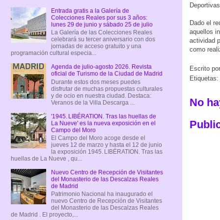
Deportivas
Entrada gratis a la Galería de
Colecciones Reales por sus 3 años:
Dado el re
lunes 29 de junio y sábado 25 de julio
aquellos i
La Galería de las Colecciones Reales
celebrará su tercer aniversario con dos
actividad 
jornadas de acceso gratuito y una
como reali
programación cultural especia...
Agenda de julio-agosto 2026. Revista
Escrito po
oficial de Turismo de la Ciudad de Madrid
Etiquetas
Durante estos dos meses puedes
disfrutar de muchas propuestas culturales
y de ocio en nuestra ciudad. Destaca:
No ha
Veranos de la Villa Descarga ...
'1945. LIBÉRATION. Tras las huellas de
Publi
La Nueve' es la nueva exposición en el
Campo del Moro
El Campo del Moro acoge desde el
jueves 12 de marzo y hasta el 12 de junio
la exposición 1945. LIBÉRATION. Tras las
huellas de La Nueve , qu...
Nuevo Centro de Recepción de Visitantes
del Monasterio de las Descalzas Reales
de Madrid
Patrimonio Nacional ha inaugurado el
nuevo Centro de Recepción de Visitantes
del Monasterio de las Descalzas Reales
de Madrid . El proyecto,...