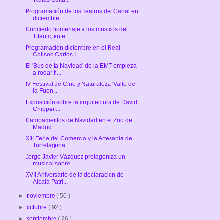
Programación de los Teatros del Canal en
diciembre...
Concierto homenaje a los músicos del
Titanic, en e...
Programación diciembre en el Real
Coliseo Carlos I...
El 'Bus de la Navidad' de la EMT empieza
a rodar h...
IV Festival de Cine y Naturaleza 'Valle de
la Fuen...
Exposición sobre la arquitectura de David
Chipperf...
Campamentos de Navidad en el Zoo de
Madrid
XIII Feria del Comercio y la Artesanía de
Torrelaguna
Jorge Javier Vázquez protagoniza un
musical sobre ...
XVII Aniversario de la declaración de
Alcalá Patri...
►
noviembre
( 50 )
►
octubre
( 92 )
►
septiembre
( 26 )