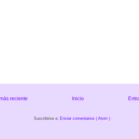
más reciente
Inicio
Entr
Suscribirse a:
Enviar comentarios ( Atom )