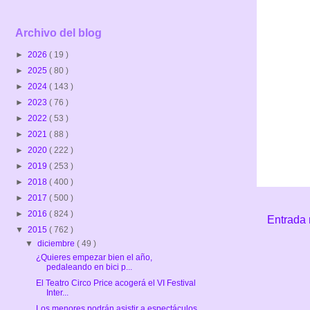
Archivo del blog
►
2026
( 19 )
►
2025
( 80 )
►
2024
( 143 )
►
2023
( 76 )
►
2022
( 53 )
►
2021
( 88 )
►
2020
( 222 )
►
2019
( 253 )
►
2018
( 400 )
►
2017
( 500 )
►
2016
( 824 )
Entrada 
▼
2015
( 762 )
▼
diciembre
( 49 )
¿Quieres empezar bien el año,
pedaleando en bici p...
El Teatro Circo Price acogerá el VI Festival
Inter...
Los menores podrán asistir a espectáculos