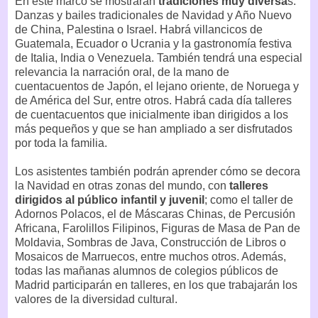
En este marco se mostrarán
tradiciones muy diversa
s.
Danzas y bailes tradicionales de Navidad y Año Nuevo
de China, Palestina o Israel. Habrá villancicos de
Guatemala, Ecuador o Ucrania y la gastronomía festiva
de Italia, India o Venezuela. También tendrá una especial
relevancia la narración oral, de la mano de
cuentacuentos de Japón, el lejano oriente, de Noruega y
de América del Sur, entre otros. Habrá cada día talleres
de cuentacuentos que inicialmente iban dirigidos a los
más pequeños y que se han ampliado a ser disfrutados
por toda la familia.
Los asistentes también podrán aprender cómo se decora
la Navidad en otras zonas del mundo, con
talleres
dirigidos al público infantil y juvenil
; como el taller de
Adornos Polacos, el de Máscaras Chinas, de Percusión
Africana, Farolillos Filipinos, Figuras de Masa de Pan de
Moldavia, Sombras de Java, Construcción de Libros o
Mosaicos de Marruecos, entre muchos otros. Además,
todas las mañanas alumnos de colegios públicos de
Madrid participarán en talleres, en los que trabajarán los
valores de la diversidad cultural.