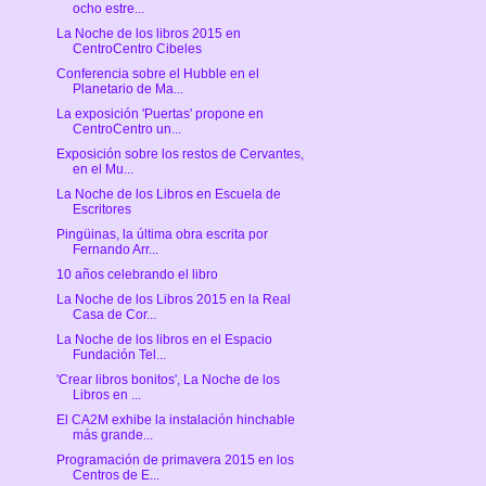
ocho estre...
La Noche de los libros 2015 en
CentroCentro Cibeles
Conferencia sobre el Hubble en el
Planetario de Ma...
La exposición 'Puertas' propone en
CentroCentro un...
Exposición sobre los restos de Cervantes,
en el Mu...
La Noche de los Libros en Escuela de
Escritores
Pingüinas, la última obra escrita por
Fernando Arr...
10 años celebrando el libro
La Noche de los Libros 2015 en la Real
Casa de Cor...
La Noche de los libros en el Espacio
Fundación Tel...
'Crear libros bonitos', La Noche de los
Libros en ...
El CA2M exhibe la instalación hinchable
más grande...
Programación de primavera 2015 en los
Centros de E...