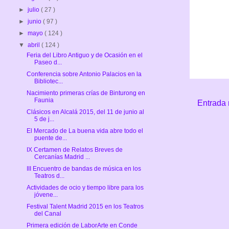
►
julio
( 27 )
►
junio
( 97 )
►
mayo
( 124 )
▼
abril
( 124 )
Feria del Libro Antiguo y de Ocasión en el
Paseo d...
Conferencia sobre Antonio Palacios en la
Bibliotec...
Nacimiento primeras crías de Binturong en
Faunia
Entrada 
Clásicos en Alcalá 2015, del 11 de junio al
5 de j...
El Mercado de La buena vida abre todo el
puente de...
IX Certamen de Relatos Breves de
Cercanías Madrid ...
III Encuentro de bandas de música en los
Teatros d...
Actividades de ocio y tiempo libre para los
jóvene...
Festival Talent Madrid 2015 en los Teatros
del Canal
Primera edición de LaborArte en Conde