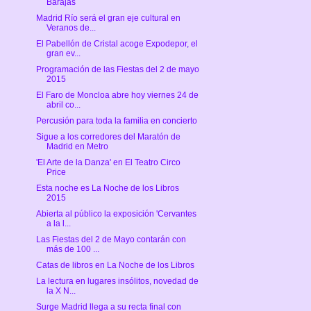
Barajas
Madrid Río será el gran eje cultural en
Veranos de...
El Pabellón de Cristal acoge Expodepor, el
gran ev...
Programación de las Fiestas del 2 de mayo
2015
El Faro de Moncloa abre hoy viernes 24 de
abril co...
Percusión para toda la familia en concierto
Sigue a los corredores del Maratón de
Madrid en Metro
'El Arte de la Danza' en El Teatro Circo
Price
Esta noche es La Noche de los Libros
2015
Abierta al público la exposición 'Cervantes
a la l...
Las Fiestas del 2 de Mayo contarán con
más de 100 ...
Catas de libros en La Noche de los Libros
La lectura en lugares insólitos, novedad de
la X N...
Surge Madrid llega a su recta final con