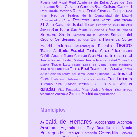
Puerta del Ángel
Real Academia de Bellas Artes de San
Real Casa de Correos
Real Coliseo Carlos III
Fernando
Recinto Ferial Casa de Campo
Real Jardín Botánico
Red
Itiner
Red de Teatros de la Comunidad de Madrid
Revistas
Ruta Verde
Sala Alcalá
Restaurantes
Retiro
31
Sala Canal de Isabel II
Sala de Arte
Sala Expometro
San Isidro
Joven
San Valentín
Semana Gótica de Madrid
Semana Santa
Semana del
Semana de la Ciencia
Orgullo
Senderismo
Suma Flamenca
Surge
Sorteos
Teatro
Talleres
Madrid
Teatralia
Tauromaquia
Teatro Auditorio Escorial
Teatro Circo Price
Teatro
Teatro Español
Cofidis Alcázar
Teatro Compac Gran Vía
Teatro Fígaro
Teatro Galileo
Teatro Infanta Isabel
Teatro La
Teatro Lara
Latina
Teatro Lope de Vega
Teatro Marquina
Teatro Real
Teatro de la Abadía
Teatro Monumental
Teatro
Teatros del
de la Comedia
Teatro del Barrio
Teatros Luchana
Canal
Turismo
Tren
Teleférico
Televisión
Terrazas
Tertulias
Visitas
Veranos de la Villa
Turismo rural
Twitter
guiadas
Vídeos
Yacimientos
Vías Pecuarias
Vías Verdes
Zoo de Madrid
visitables
Zarzuela
ociopormadrid
Municipios
Alcalá de Henares
Alcobendas
Alcorcón
Aranjuez
Arganda del Rey
Boadilla del Monte
Buitrago del Lozoya
Cercedilla
Carabaña
Cervera