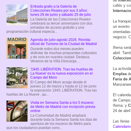
de
Intersi
cafés y co
Entrada gratis a la Galería de
Colecciones Reales por sus 3 años:
Internaci
lunes 29 de junio y sábado 25 de julio
La Galería de las Colecciones Reales
La franqui
celebrará su tercer aniversario con dos
un evento 
jornadas de acceso gratuito y una
programación cultural especia...
orientadas
negocio. C
Agenda de julio-agosto 2026. Revista
oficial de Turismo de la Ciudad de Madrid
Ifema será
Durante estos dos meses puedes
abril. Tam
disfrutar de muchas propuestas culturales
y de ocio en nuestra ciudad. Destaca:
Coleccio
Veranos de la Villa Descarga ...
La activida
'1945. LIBÉRATION. Tras las huellas de
La Nueve' es la nueva exposición en el
Emplea
de
Campo del Moro
Feria de A
El Campo del Moro acoge desde el
Manzanare
jueves 12 de marzo y hasta el 12 de junio
la exposición 1945. LIBÉRATION. Tras las
huellas de La Nueve , qu...
El calenda
de Campo; 
Visita en Semana Santa a los 5 museos
Ifema; y
C
de Metro de Madrid con incripción previa
24 de abri
online
La Comunidad de Madrid ampliará
durante toda la Semana Santa los días de
Las ferias
apertura de los museos de Metro para
Calendario
que los ciudadanos puedan cono...