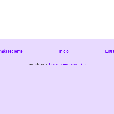
más reciente
Inicio
Entr
Suscribirse a:
Enviar comentarios ( Atom )