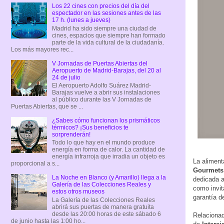
Los 22 cines con precios del día del
espectador en las sesiones antes de las
17 h. (lunes a jueves)
Madrid ha sido siempre una ciudad de
cines, espacios que siempre han formado
parte de la vida cultural de la ciudadanía.
Los más mayores rec...
V Jornadas de Puertas Abiertas del
Aeropuerto de Madrid-Barajas, del 20 al
24 de julio
El Aeropuerto Adolfo Suárez Madrid-
Barajas vuelve a abrir sus instalaciones
al público durante las V Jornadas de
Puertas Abiertas, que se ...
¿Sabes cómo funcionan los prismáticos
térmicos? ¡Sus beneficios te
sorprenderán!
Todo lo que hay en el mundo produce
energía en forma de calor. La cantidad de
energía infrarroja que irradia un objeto es
La alimenta
proporcional a s...
Gourmets,
La Noche en Blanco (y Amarillo) llega a la
dedicada a
Galería de las Colecciones Reales y
como invit
estos otros museos
garantía d
La Galería de las Colecciones Reales
abrirá sus puertas de manera gratuita
desde las 20:00 horas de este sábado 6
Relacionad
de junio hasta las 1:00 ho...