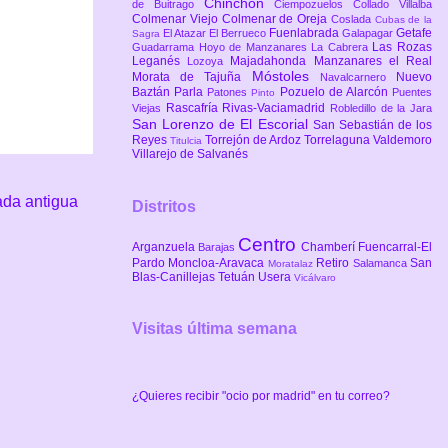
Chinchón
de Buitrago
Ciempozuelos
Collado Villalba
Colmenar Viejo
Colmenar de Oreja
Coslada
Cubas de la
Fuenlabrada
Getafe
El Atazar
El Berrueco
Galapagar
Sagra
Las Rozas
Guadarrama
Hoyo de Manzanares
La Cabrera
Leganés
Majadahonda
Manzanares el Real
Lozoya
Móstoles
Morata de Tajuña
Nuevo
Navalcarnero
Baztán
Parla
Pozuelo de Alarcón
Patones
Puentes
Pinto
Rascafría
Rivas-Vaciamadrid
Viejas
Robledillo de la Jara
San Lorenzo de El Escorial
San Sebastián de los
Reyes
Torrejón de Ardoz
Torrelaguna
Valdemoro
Titulcia
Villarejo de Salvanés
ada antigua
Distritos
Centro
Arganzuela
Chamberí
Fuencarral-El
Barajas
Pardo
Moncloa-Aravaca
Retiro
San
Salamanca
Moratalaz
Blas-Canillejas
Tetuán
Usera
Vicálvaro
Visitas última semana
¿Quieres recibir "ocio por madrid" en tu correo?