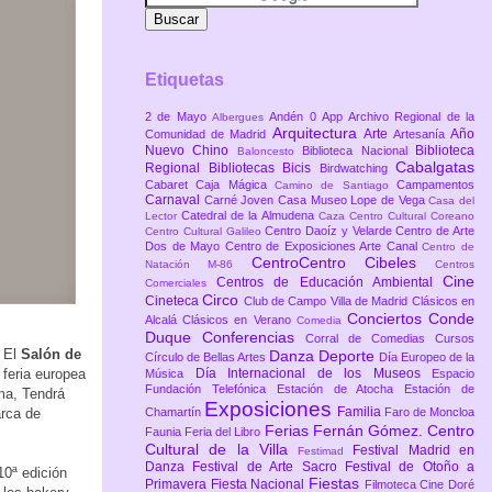
Etiquetas
2 de Mayo
Andén 0
App
Archivo Regional de la
Albergues
Arquitectura
Arte
Año
Comunidad de Madrid
Artesanía
Nuevo Chino
Biblioteca
Biblioteca Nacional
Baloncesto
Cabalgatas
Regional
Bibliotecas
Bicis
Birdwatching
Cabaret
Caja Mágica
Campamentos
Camino de Santiago
Carnaval
Carné Joven
Casa Museo Lope de Vega
Casa del
Catedral de la Almudena
Lector
Caza
Centro Cultural Coreano
Centro Daoíz y Velarde
Centro de Arte
Centro Cultural Galileo
Dos de Mayo
Centro de Exposiciones Arte Canal
Centro de
CentroCentro Cibeles
Natación M-86
Centros
Cine
Centros de Educación Ambiental
Comerciales
Circo
Cineteca
Club de Campo Villa de Madrid
Clásicos en
Conciertos
Conde
Alcalá
Clásicos en Verano
Comedia
Duque
Conferencias
Corral de Comedias
Cursos
. El
Salón de
Danza
Deporte
Círculo de Bellas Artes
Día Europeo de la
 feria europea
Día Internacional de los Museos
Música
Espacio
Fundación Telefónica
Estación de Atocha
Estación de
ema, Tendrá
Exposiciones
Familia
arca de
Chamartín
Faro de Moncloa
Ferias
Fernán Gómez. Centro
Faunia
Feria del Libro
Cultural de la Villa
Festival Madrid en
Festimad
Danza
Festival de Arte Sacro
Festival de Otoño a
10ª edición
Fiestas
Primavera
Fiesta Nacional
Filmoteca Cine Doré