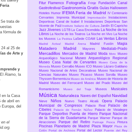
 los bakery
Fotografía
Fitur
Flamenco
Fundación Canal
Frinje
Feria
Gastronomía
Gratis
Gastrofestival
Guías
Halloween
IFEMA Feria de Madrid
Hoteles
Humor
IV Centenario
Cervantes
Imprenta Municipal
Instalaciones
Improvisación
 Se trata de
Deportivas Canal de Isabel II
Instalaciones Deportivas San
Vicente de Paúl
Jardín El Capricho
Instituto Italiano de Cultura
puestas
Jazz
Jóvenes
La Noche de los
LGTB
La Casa Encendida
a fórmula de
Libros
La Noche de los Teatros
La Noche en Vivo
La Noche
Libros
Las Ventas
los Museos
LaSede COAM
La Pedriza
Magia
Madrid Fusión
Madrid Activa!
Madrid Arena
l 24 al 25 de
Matadero Madrid
Medialab-Prado
Mayores
ías de Arte y
Mercadillos
Mercados de Madrid
Moda
Museo
Moto
Museo Arqueológico Regional
Arqueológico Nacional
Museo Casa Natal de Cervantes
Museo Casa de la
Museo Cerralbo
Museo ICO
Museo Lázaro Galdiano
Moneda
Emprende y
Museo Nacional de Artes Decorativas
Museo Nacional de
El Álamo, la
Ciencias Naturales
Museo Picasso
Museo Sorolla
Museo
Thyssen-Bornemisza
Museo de Historia de
Museo de América
e
Madrid
Museo del Ferrocarril
Museo del Prado
Museo del
Musicales
Romanticismo
Museos
Museo del Traje
Música
Naturaleza
Navidad
l en la Casa
Naves del Español
Niños
5 de abril en
Opera
Palacio
Nieve
Nuevo Teatro Alcalá
Municipal de Congresos
Palacio de
Palacio Real
e Europa, del
Cibeles
Palacio de Vistalegre
Palacio de Fernán Núñez
Parque Deportivo Puerta de Hierro
Parque Nacional
de la Sierra de Guadarrama
Parque Warner
Parque de
 en el
Parque del Retiro
Atracciones
Pintura
Patinaje
Pesca
Piscinas
Planetario de Madrid
Plaza Mayor
Plaza de
id.org.
Portal del Lector
Colón
Portal de Archivos
Puente del Rey