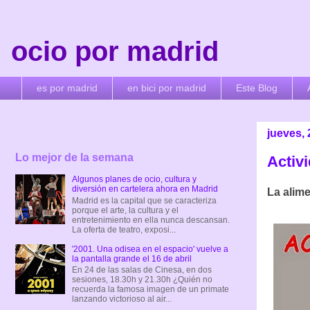
ocio por madrid
es por madrid
en bici por madrid
Este Blog
jueves, 
Lo mejor de la semana
Activi
Algunos planes de ocio, cultura y
diversión en cartelera ahora en Madrid
La alime
Madrid es la capital que se caracteriza
porque el arte, la cultura y el
entretenimiento en ella nunca descansan.
La oferta de teatro, exposi...
'2001. Una odisea en el espacio' vuelve a
la pantalla grande el 16 de abril
En 24 de las salas de Cinesa, en dos
sesiones, 18.30h y 21.30h ¿Quién no
recuerda la famosa imagen de un primate
lanzando victorioso al air...