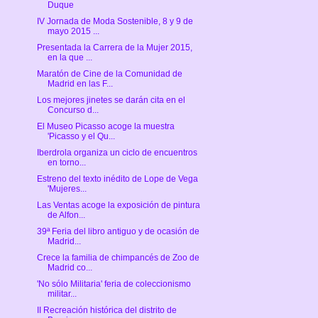
Duque
IV Jornada de Moda Sostenible, 8 y 9 de
mayo 2015 ...
Presentada la Carrera de la Mujer 2015,
en la que ...
Maratón de Cine de la Comunidad de
Madrid en las F...
Los mejores jinetes se darán cita en el
Concurso d...
El Museo Picasso acoge la muestra
'Picasso y el Qu...
Iberdrola organiza un ciclo de encuentros
en torno...
Estreno del texto inédito de Lope de Vega
'Mujeres...
Las Ventas acoge la exposición de pintura
de Alfon...
39ª Feria del libro antiguo y de ocasión de
Madrid...
Crece la familia de chimpancés de Zoo de
Madrid co...
'No sólo Militaria' feria de coleccionismo
militar...
II Recreación histórica del distrito de