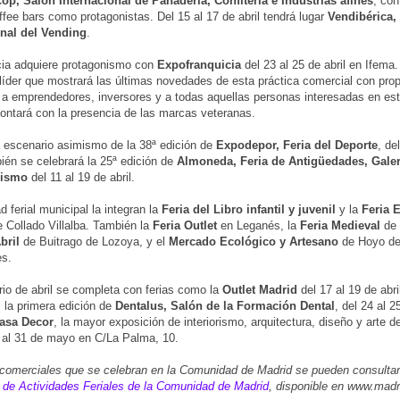
cop, Salón Internacional de Panadería, Confitería e Industrias afines
, con
ffee bars como protagonistas. Del 15 al 17 de abril tendrá lugar
Vendibérica, 
onal del Vending
.
cia adquiere protagonismo con
Expofranquicia
del 23 al 25 de abril en Ifema.
líder que mostrará las últimas novedades de esta práctica comercial con pro
 a emprendedores, inversores y a todas aquellas personas interesadas en est
ontará con la presencia de las marcas veteranas.
 escenario asimismo de la 38ª edición de
Expodepor, Feria del Deporte
, de
bién se celebrará la 25ª edición de
Almoneda, Feria de Antigüedades, Galer
nismo
del 11 al 19 de abril.
d ferial municipal la integran la
Feria del Libro infantil y juvenil
y la
Feria 
 Collado Villalba. También la
Feria Outlet
en Leganés, la
Feria Medieval
de 
bril
de Buitrago de Lozoya, y el
Mercado Ecológico y Artesano
de Hoyo d
s.
rio de abril se completa con ferias como la
Outlet Madrid
del 17 al 19 de abri
la primera edición de
Dentalus, Salón de la Formación Dental
, del 24 al 2
asa Decor
, la mayor exposición de interiorismo, arquitectura, diseño y arte d
l al 31 de mayo en C/La Palma, 10.
 comerciales que se celebran en la Comunidad de Madrid se pueden consultar
 de Actividades Feriales de la Comunidad de Madrid
, disponible en www.madr