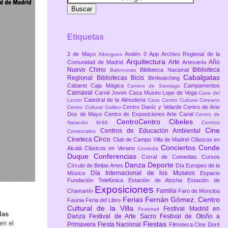
Etiquetas
2 de Mayo
Andén 0
App
Archivo Regional de la
Albergues
Arquitectura
Arte
Año
Comunidad de Madrid
Artesanía
Nuevo Chino
Biblioteca
Biblioteca Nacional
Baloncesto
Cabalgatas
Regional
Bibliotecas
Bicis
Birdwatching
Cabaret
Caja Mágica
Campamentos
Camino de Santiago
Carnaval
Carné Joven
Casa Museo Lope de Vega
Casa del
Catedral de la Almudena
Lector
Caza
Centro Cultural Coreano
Centro Daoíz y Velarde
Centro de Arte
Centro Cultural Galileo
Dos de Mayo
Centro de Exposiciones Arte Canal
Centro de
CentroCentro Cibeles
Natación M-86
Centros
Cine
Centros de Educación Ambiental
Comerciales
Circo
Cineteca
Club de Campo Villa de Madrid
Clásicos en
Conciertos
Conde
Alcalá
Clásicos en Verano
Comedia
Duque
Conferencias
Corral de Comedias
Cursos
Danza
Deporte
Círculo de Bellas Artes
Día Europeo de la
Día Internacional de los Museos
Música
Espacio
Fundación Telefónica
Estación de Atocha
Estación de
Exposiciones
Familia
Chamartín
Faro de Moncloa
Ferias
Fernán Gómez. Centro
Faunia
Feria del Libro
Cultural de la Villa
Festival Madrid en
Festimad
las
Danza
Festival de Arte Sacro
Festival de Otoño a
en el
Fiestas
Primavera
Fiesta Nacional
Filmoteca Cine Doré