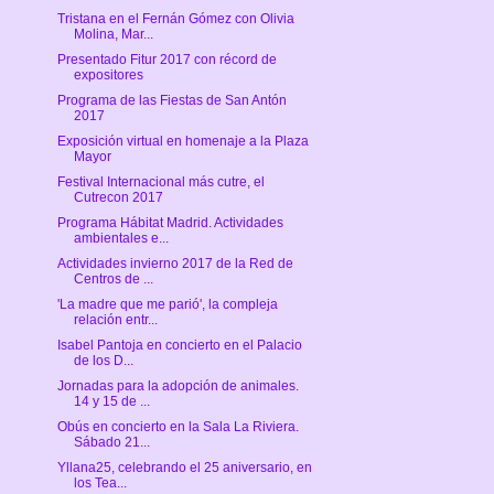
Tristana en el Fernán Gómez con Olivia
Molina, Mar...
Presentado Fitur 2017 con récord de
expositores
Programa de las Fiestas de San Antón
2017
Exposición virtual en homenaje a la Plaza
Mayor
Festival Internacional más cutre, el
Cutrecon 2017
Programa Hábitat Madrid. Actividades
ambientales e...
Actividades invierno 2017 de la Red de
Centros de ...
'La madre que me parió', la compleja
relación entr...
Isabel Pantoja en concierto en el Palacio
de los D...
Jornadas para la adopción de animales.
14 y 15 de ...
Obús en concierto en la Sala La Riviera.
Sábado 21...
Yllana25, celebrando el 25 aniversario, en
los Tea...