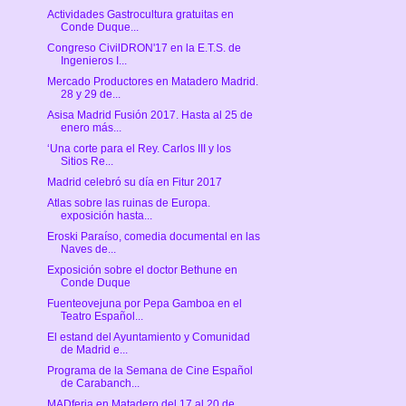
Actividades Gastrocultura gratuitas en
Conde Duque...
Congreso CivilDRON'17 en la E.T.S. de
Ingenieros I...
Mercado Productores en Matadero Madrid.
28 y 29 de...
Asisa Madrid Fusión 2017. Hasta al 25 de
enero más...
‘Una corte para el Rey. Carlos III y los
Sitios Re...
Madrid celebró su día en Fitur 2017
Atlas sobre las ruinas de Europa.
exposición hasta...
Eroski Paraíso, comedia documental en las
Naves de...
Exposición sobre el doctor Bethune en
Conde Duque
Fuenteovejuna por Pepa Gamboa en el
Teatro Español...
El estand del Ayuntamiento y Comunidad
de Madrid e...
Programa de la Semana de Cine Español
de Carabanch...
MADferia en Matadero del 17 al 20 de