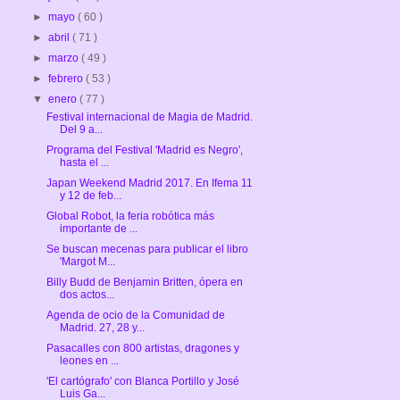
►
mayo
( 60 )
►
abril
( 71 )
►
marzo
( 49 )
►
febrero
( 53 )
▼
enero
( 77 )
Festival internacional de Magia de Madrid.
Del 9 a...
Programa del Festival 'Madrid es Negro',
hasta el ...
Japan Weekend Madrid 2017. En Ifema 11
y 12 de feb...
Global Robot, la feria robótica más
importante de ...
Se buscan mecenas para publicar el libro
'Margot M...
Billy Budd de Benjamin Britten, ópera en
dos actos...
Agenda de ocio de la Comunidad de
Madrid. 27, 28 y...
Pasacalles con 800 artistas, dragones y
leones en ...
'El cartógrafo' con Blanca Portillo y José
Luis Ga...