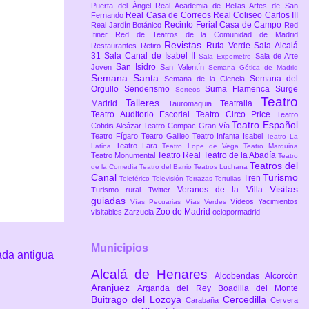
Puerta del Ángel
Real Academia de Bellas Artes de San
Real Casa de Correos
Real Coliseo Carlos III
Fernando
Recinto Ferial Casa de Campo
Real Jardín Botánico
Red
Itiner
Red de Teatros de la Comunidad de Madrid
Revistas
Ruta Verde
Sala Alcalá
Restaurantes
Retiro
31
Sala Canal de Isabel II
Sala de Arte
Sala Expometro
San Isidro
Joven
San Valentín
Semana Gótica de Madrid
Semana Santa
Semana del
Semana de la Ciencia
Orgullo
Senderismo
Suma Flamenca
Surge
Sorteos
Teatro
Talleres
Madrid
Teatralia
Tauromaquia
Teatro Auditorio Escorial
Teatro Circo Price
Teatro
Teatro Español
Cofidis Alcázar
Teatro Compac Gran Vía
Teatro Fígaro
Teatro Galileo
Teatro Infanta Isabel
Teatro La
Teatro Lara
Latina
Teatro Lope de Vega
Teatro Marquina
Teatro Real
Teatro de la Abadía
Teatro Monumental
Teatro
Teatros del
de la Comedia
Teatro del Barrio
Teatros Luchana
Canal
Turismo
Tren
Teleférico
Televisión
Terrazas
Tertulias
Visitas
Veranos de la Villa
Turismo rural
Twitter
guiadas
Vídeos
Yacimientos
Vías Pecuarias
Vías Verdes
Zoo de Madrid
visitables
Zarzuela
ociopormadrid
Municipios
ada antigua
Alcalá de Henares
Alcobendas
Alcorcón
Aranjuez
Arganda del Rey
Boadilla del Monte
Buitrago del Lozoya
Cercedilla
Carabaña
Cervera