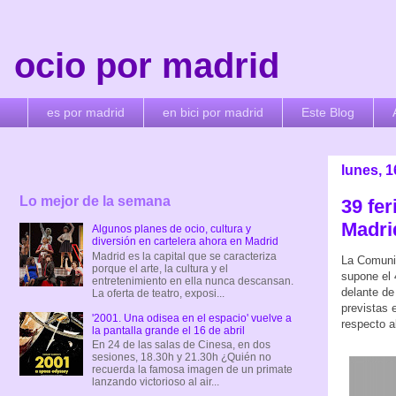
ocio por madrid
es por madrid
en bici por madrid
Este Blog
lunes, 
Lo mejor de la semana
39 fe
Madri
Algunos planes de ocio, cultura y
diversión en cartelera ahora en Madrid
Madrid es la capital que se caracteriza
La Comunid
porque el arte, la cultura y el
supone el 
entretenimiento en ella nunca descansan.
delante de
La oferta de teatro, exposi...
previstas 
'2001. Una odisea en el espacio' vuelve a
respecto al
la pantalla grande el 16 de abril
En 24 de las salas de Cinesa, en dos
sesiones, 18.30h y 21.30h ¿Quién no
recuerda la famosa imagen de un primate
lanzando victorioso al air...