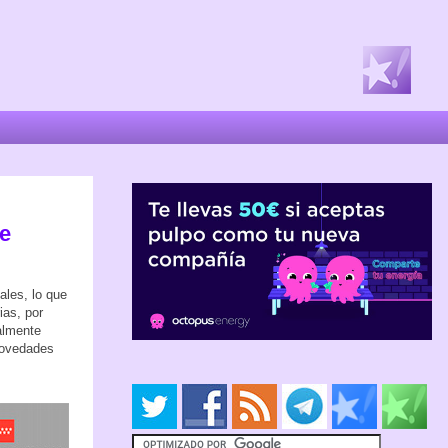
de
ales, lo que
ias, por
almente
 novedades