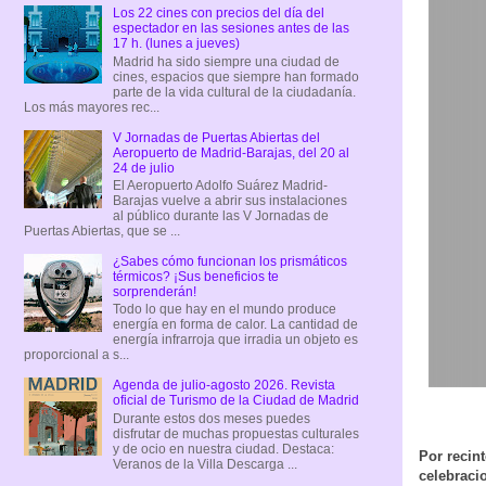
Los 22 cines con precios del día del
espectador en las sesiones antes de las
17 h. (lunes a jueves)
Madrid ha sido siempre una ciudad de
cines, espacios que siempre han formado
parte de la vida cultural de la ciudadanía.
Los más mayores rec...
V Jornadas de Puertas Abiertas del
Aeropuerto de Madrid-Barajas, del 20 al
24 de julio
El Aeropuerto Adolfo Suárez Madrid-
Barajas vuelve a abrir sus instalaciones
al público durante las V Jornadas de
Puertas Abiertas, que se ...
¿Sabes cómo funcionan los prismáticos
térmicos? ¡Sus beneficios te
sorprenderán!
Todo lo que hay en el mundo produce
energía en forma de calor. La cantidad de
energía infrarroja que irradia un objeto es
proporcional a s...
Agenda de julio-agosto 2026. Revista
oficial de Turismo de la Ciudad de Madrid
Durante estos dos meses puedes
disfrutar de muchas propuestas culturales
y de ocio en nuestra ciudad. Destaca:
Por recin
Veranos de la Villa Descarga ...
celebracio