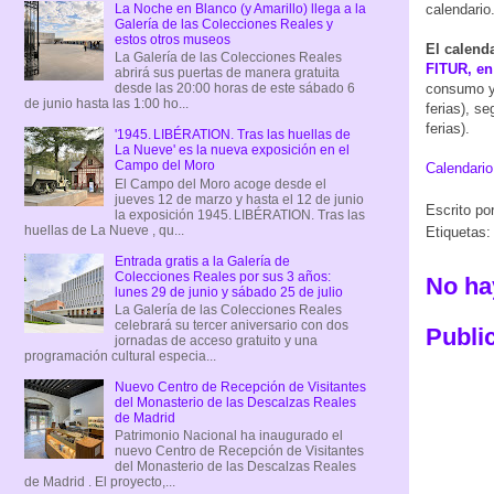
La Noche en Blanco (y Amarillo) llega a la
calendario
Galería de las Colecciones Reales y
estos otros museos
El calend
La Galería de las Colecciones Reales
FITUR, e
abrirá sus puertas de manera gratuita
consumo y 
desde las 20:00 horas de este sábado 6
de junio hasta las 1:00 ho...
ferias), se
ferias).
'1945. LIBÉRATION. Tras las huellas de
La Nueve' es la nueva exposición en el
Campo del Moro
Calendario
El Campo del Moro acoge desde el
jueves 12 de marzo y hasta el 12 de junio
Escrito po
la exposición 1945. LIBÉRATION. Tras las
huellas de La Nueve , qu...
Etiquetas
Entrada gratis a la Galería de
Colecciones Reales por sus 3 años:
No ha
lunes 29 de junio y sábado 25 de julio
La Galería de las Colecciones Reales
celebrará su tercer aniversario con dos
Publi
jornadas de acceso gratuito y una
programación cultural especia...
Nuevo Centro de Recepción de Visitantes
del Monasterio de las Descalzas Reales
de Madrid
Patrimonio Nacional ha inaugurado el
nuevo Centro de Recepción de Visitantes
del Monasterio de las Descalzas Reales
de Madrid . El proyecto,...