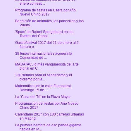
enero con esp...
Programa de fiestas en Usera por Año
Nuevo Chino 2017
Bendición de animales, los panecillos y las
Vuelta...
'Spam' de Rafael Spregelburd en los
Teatros del Canal
Gastrofestival 2017 del 21 de enero al 5
febrero e...
39 ferias internacionales acogerá la
Comunidad de ...
MADATAC, lo más vanguardista del arte
digital en C...
130 sendas para el senderismo y el
ciclismo por la...
Matemáticas en la calle Fuencarral.
Domingo 15 de ...
La ‘Casa del Té’ en la Plaza Mayor
Programación de fiestas por Año Nuevo
Chino 2017
Calendario 2017 con 130 carreras urbanas
en Madrid
La primera hembra de oso panda gigante
nacida en M...