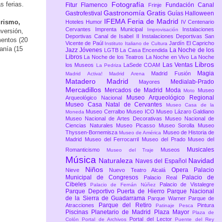
s ferias.
Fotografía
Fitur
Flamenco
Fundación Canal
Frinje
Gastronomía
Gratis
Gastrofestival
Guías
Halloween
IFEMA Feria de Madrid
urismo,
Hoteles
Humor
IV Centenario
Cervantes
Imprenta Municipal
Instalaciones
Improvisación
nversión,
Deportivas Canal de Isabel II
Instalaciones Deportivas San
mentos (20
Vicente de Paúl
Jardín El Capricho
Instituto Italiano de Cultura
sanía (15
Jazz
Jóvenes
La Noche de los
LGTB
La Casa Encendida
Libros
La Noche de los Teatros
La Noche en Vivo
La Noche
Libros
Las Ventas
los Museos
LaSede COAM
La Pedriza
Magia
Madrid Fusión
Madrid Activa!
Madrid Arena
Matadero Madrid
Medialab-Prado
Mayores
Mercadillos
Mercados de Madrid
Moda
Museo
Moto
Museo Arqueológico Regional
Arqueológico Nacional
Museo Casa Natal de Cervantes
Museo Casa de la
Museo Cerralbo
Museo ICO
Museo Lázaro Galdiano
Moneda
Museo Nacional de Artes Decorativas
Museo Nacional de
Ciencias Naturales
Museo Picasso
Museo Sorolla
Museo
Thyssen-Bornemisza
Museo de Historia de
Museo de América
Madrid
Museo del Ferrocarril
Museo del Prado
Museo del
Musicales
Romanticismo
Museos
Museo del Traje
Música
Naturaleza
Navidad
Naves del Español
Niños
Opera
Palacio
Nieve
Nuevo Teatro Alcalá
Municipal de Congresos
Palacio de
Palacio Real
Cibeles
Palacio de Vistalegre
Palacio de Fernán Núñez
Parque Deportivo Puerta de Hierro
Parque Nacional
de la Sierra de Guadarrama
Parque Warner
Parque de
Parque del Retiro
Atracciones
Pintura
Patinaje
Pesca
Piscinas
Planetario de Madrid
Plaza Mayor
Plaza de
Portal del Lector
Colón
Portal de Archivos
Puente del Rey