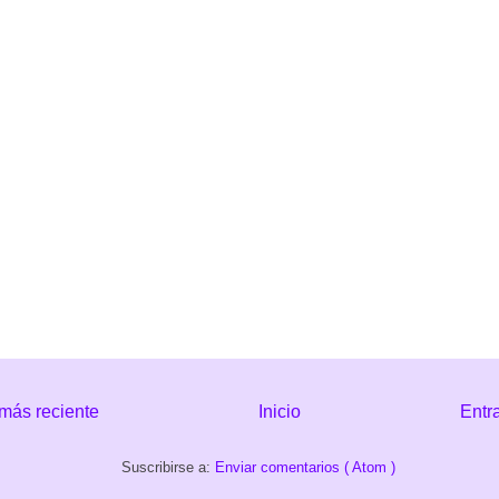
más reciente
Inicio
Entr
Suscribirse a:
Enviar comentarios ( Atom )