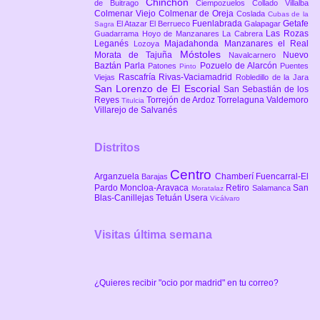
Chinchón
de Buitrago
Ciempozuelos
Collado Villalba
Colmenar Viejo
Colmenar de Oreja
Coslada
Cubas de la
Fuenlabrada
Getafe
El Atazar
El Berrueco
Galapagar
Sagra
Las Rozas
Guadarrama
Hoyo de Manzanares
La Cabrera
Leganés
Majadahonda
Manzanares el Real
Lozoya
Móstoles
Morata de Tajuña
Nuevo
Navalcarnero
Baztán
Parla
Pozuelo de Alarcón
Patones
Puentes
Pinto
Rascafría
Rivas-Vaciamadrid
Viejas
Robledillo de la Jara
San Lorenzo de El Escorial
San Sebastián de los
Reyes
Torrejón de Ardoz
Torrelaguna
Valdemoro
Titulcia
Villarejo de Salvanés
Distritos
Centro
Arganzuela
Chamberí
Fuencarral-El
Barajas
Pardo
Moncloa-Aravaca
Retiro
San
Salamanca
Moratalaz
Blas-Canillejas
Tetuán
Usera
Vicálvaro
Visitas última semana
¿Quieres recibir "ocio por madrid" en tu correo?