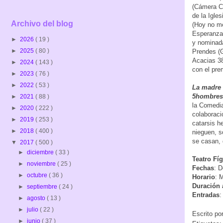
(Cámera Ca
de la Igle
Archivo del blog
(Hoy no me
Esperanza 
►
2026
( 19 )
y nominada
►
2025
( 80 )
Prendes (G
Acacias 38
►
2024
( 143 )
con el pre
►
2023
( 76 )
►
2022
( 53 )
La madre 
5hombres
►
2021
( 88 )
la Comedia
►
2020
( 222 )
colaboraci
►
2019
( 253 )
catarsis h
►
2018
( 400 )
nieguen, s
se casan, 
▼
2017
( 500 )
►
diciembre
( 33 )
Teatro Fíg
►
noviembre
( 25 )
Fechas
: D
►
octubre
( 36 )
Horario
: 
Duración 
►
septiembre
( 24 )
Entradas
►
agosto
( 13 )
►
julio
( 22 )
Escrito po
►
junio
( 37 )