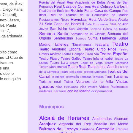
Puerta del Ángel
Real Academia de Bellas Artes de San
peta, de Álex
Real Casa de Correos
Real Coliseo Carlos III
Fernando
), Diego París
Recinto Ferial Casa de Campo
Real Jardín Botánico
Red
 Central),
Itiner
Red de Teatros de la Comunidad de Madrid
Revistas
Ruta Verde
Sala Alcalá
ínez-Lázaro,
Restaurantes
Retiro
31
Sala Canal de Isabel II
Sala de Arte
Sala Expometro
e), Paula
San Isidro
Joven
San Valentín
Semana Gótica de Madrid
los 7,
Semana Santa
Semana del
Semana de la Ciencia
y galardonada
Orgullo
Senderismo
Suma Flamenca
Surge
Sorteos
Teatro
Talleres
Madrid
Teatralia
Tauromaquia
Teatro Auditorio Escorial
Teatro Circo Price
Teatro
éxito como
Teatro Español
Cofidis Alcázar
Teatro Compac Gran Vía
mo El Club de
Teatro Fígaro
Teatro Galileo
Teatro Infanta Isabel
Teatro La
Rivas en
Teatro Lara
Latina
Teatro Lope de Vega
Teatro Marquina
Teatro Real
Teatro de la Abadía
Teatro Monumental
Teatro
es una
Teatros del
de la Comedia
Teatro del Barrio
Teatros Luchana
s que lo
Canal
Turismo
Tren
Teleférico
Televisión
Terrazas
Tertulias
de con quién
Visitas
Veranos de la Villa
Turismo rural
Twitter
guiadas
Vídeos
Yacimientos
Vías Pecuarias
Vías Verdes
Zoo de Madrid
visitables
Zarzuela
ociopormadrid
Municipios
Alcalá de Henares
Alcobendas
Alcorcón
Aranjuez
Arganda del Rey
Boadilla del Monte
Buitrago del Lozoya
Cercedilla
Carabaña
Cervera