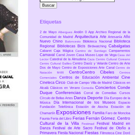
Etiquetas
2 de Mayo
Andén 0
App
Archivo Regional de la
Albergues
Arquitectura
Arte
Año
Comunidad de Madrid
Artesanía
Nuevo Chino
Biblioteca
Biblioteca Nacional
Baloncesto
Cabalgatas
Regional
Bibliotecas
Bicis
Birdwatching
Cabaret
Caja Mágica
Campamentos
Camino de Santiago
Carnaval
Carné Joven
Casa Museo Lope de Vega
Casa del
Catedral de la Almudena
Lector
Caza
Centro Cultural Coreano
Centro Daoíz y Velarde
Centro de Arte
Centro Cultural Galileo
Dos de Mayo
Centro de Exposiciones Arte Canal
Centro de
CentroCentro Cibeles
Natación M-86
Centros
Cine
Centros de Educación Ambiental
Comerciales
Circo
Cineteca
Club de Campo Villa de Madrid
Clásicos en
Conciertos
Conde
Alcalá
Clásicos en Verano
Comedia
Duque
Conferencias
Corral de Comedias
Cursos
Danza
Deporte
Círculo de Bellas Artes
Día Europeo de la
Día Internacional de los Museos
Música
Espacio
Fundación Telefónica
Estación de Atocha
Estación de
Exposiciones
Familia
Chamartín
Faro de Moncloa
Ferias
Fernán Gómez. Centro
Faunia
Feria del Libro
Cultural de la Villa
Festival Madrid en
Festimad
Danza
Festival de Arte Sacro
Festival de Otoño a
Fiestas
Primavera
Fiesta Nacional
Filmoteca Cine Doré