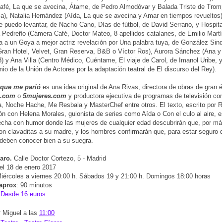
fé, La que se avecina, Átame, de Pedro Almodóvar y Balada Triste de Trom
sia), Natalia Hernández (Aída, La que se avecina y Amar en tiempos revueltos
 puedo levantar, de Nacho Cano, Días de fútbol, de David Serrano, y Hospital
Pedreño (Cámera Café, Doctor Mateo, 8 apellidos catalanes, de Emilio Mart
 a un Goya a mejor actriz revelación por Una palabra tuya, de González Sind
ran Hotel, Velvet, Gran Reserva, B&B o Víctor Ros), Aurora Sánchez (Ana y 
) y Ana Villa (Centro Médico, Cuéntame, El viaje de Carol, de Imanol Uribe, 
mio de la Unión de Actores por la adaptación teatral de El discurso del Rey).
que me parió
es una idea original de Ana Rivas, directora de obras de gran 
.com
o
5mujeres.com
y productora ejecutiva de programas de televisión co
, Noche Hache, Me Resbala y MasterChef entre otros. El texto, escrito por 
ón con Helena Morales, guionista de series como Aída o Con el culo al aire, 
echa con humor donde las mujeres de cualquier edad descubrirán que, por má
on clavaditas a su madre, y los hombres confirmarán que, para estar seguro 
deben conocer bien a su suegra.
aro.
Calle Doctor Cortezo, 5 - Madrid
el 18 de enero 2017
Miércoles a viernes 20:00 h. Sábados 19 y 21:00 h. Domingos 18:00 horas
aprox
: 90 minutos
:
Desde 16 euros
r
Miguel
a las
11:00