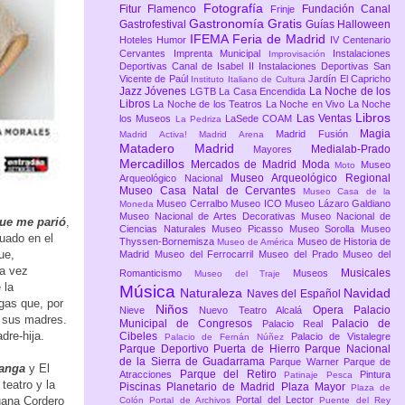
Fotografía
Fitur
Flamenco
Fundación Canal
Frinje
Gastronomía
Gratis
Gastrofestival
Guías
Halloween
IFEMA Feria de Madrid
Hoteles
Humor
IV Centenario
Cervantes
Imprenta Municipal
Instalaciones
Improvisación
Deportivas Canal de Isabel II
Instalaciones Deportivas San
Vicente de Paúl
Jardín El Capricho
Instituto Italiano de Cultura
Jazz
Jóvenes
La Noche de los
LGTB
La Casa Encendida
Libros
La Noche de los Teatros
La Noche en Vivo
La Noche
Libros
Las Ventas
los Museos
LaSede COAM
La Pedriza
Magia
Madrid Fusión
Madrid Activa!
Madrid Arena
Matadero Madrid
Medialab-Prado
Mayores
Mercadillos
Mercados de Madrid
Moda
Museo
Moto
Museo Arqueológico Regional
Arqueológico Nacional
Museo Casa Natal de Cervantes
Museo Casa de la
Museo Cerralbo
Museo ICO
Museo Lázaro Galdiano
Moneda
Museo Nacional de Artes Decorativas
Museo Nacional de
ue me parió
,
Ciencias Naturales
Museo Picasso
Museo Sorolla
Museo
uado en el
Thyssen-Bornemisza
Museo de Historia de
Museo de América
ue,
Madrid
Museo del Ferrocarril
Museo del Prado
Museo del
na vez
Musicales
Romanticismo
Museos
Museo del Traje
 la
Música
Naturaleza
Navidad
Naves del Español
igas que, por
Niños
Opera
Palacio
Nieve
Nuevo Teatro Alcalá
n sus madres.
Municipal de Congresos
Palacio de
Palacio Real
dre-hija.
Cibeles
Palacio de Vistalegre
Palacio de Fernán Núñez
Parque Deportivo Puerta de Hierro
Parque Nacional
de la Sierra de Guadarrama
Parque Warner
Parque de
anga
y El
Parque del Retiro
Atracciones
Pintura
Patinaje
Pesca
teatro y la
Piscinas
Planetario de Madrid
Plaza Mayor
Plaza de
uana Cordero
Portal del Lector
Colón
Portal de Archivos
Puente del Rey