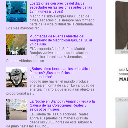
Los 22 cines con precios del día del
espectador en las sesiones antes de las
17 h. (lunes a jueves)
Madrid ha sido siempre una ciudad de
cines, espacios que siempre han formado
parte de la vida cultural de la ciudadanía.
Los más mayores rec...
V Jornadas de Puertas Abiertas del
Aeropuerto de Madrid-Barajas, del 20 al
24 de julio
El Aeropuerto Adolfo Suárez Madrid-
Barajas vuelve a abrir sus instalaciones
al público durante las V Jornadas de
Puertas Abiertas, que se ...
¿Sabes cómo funcionan los prismáticos
térmicos? ¡Sus beneficios te
sorprenderán!
Todo lo que hay en el mundo produce
energía en forma de calor. La cantidad de
energía infrarroja que irradia un objeto es
proporcional a s...
La Noche en Blanco (y Amarillo) llega a la
Galería de las Colecciones Reales y
estos otros museos
La Galería de las Colecciones Reales
abrirá sus puertas de manera gratuita
desde las 20:00 horas de este sábado 6
de junio hasta las 1:00 ho...