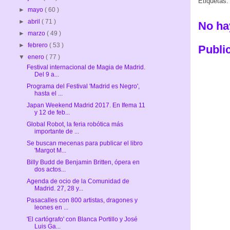
Etiquetas
►
mayo
( 60 )
►
abril
( 71 )
No ha
►
marzo
( 49 )
►
febrero
( 53 )
Publi
▼
enero
( 77 )
Festival internacional de Magia de Madrid.
Del 9 a...
Programa del Festival 'Madrid es Negro',
hasta el ...
Japan Weekend Madrid 2017. En Ifema 11
y 12 de feb...
Global Robot, la feria robótica más
importante de ...
Se buscan mecenas para publicar el libro
'Margot M...
Billy Budd de Benjamin Britten, ópera en
dos actos...
Agenda de ocio de la Comunidad de
Madrid. 27, 28 y...
Pasacalles con 800 artistas, dragones y
leones en ...
'El cartógrafo' con Blanca Portillo y José
Luis Ga...