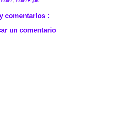
:
Teatro
,
Teatro Fígaro
y comentarios :
car un comentario