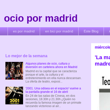
ocio por madrid
es por madrid
en bici por madrid
Este Blog
miércol
Lo mejor de la semana
'La ma
madres
Algunos planes de ocio, cultura y
diversión en cartelera ahora en Madrid
Madrid es la capital que se caracteriza
porque el arte, la cultura y el
entretenimiento en ella nunca descansan.
La oferta de teatro, exposi...
'2001. Una odisea en el espacio' vuelve a
la pantalla grande el 16 de abril
En 24 de las salas de Cinesa, en dos
sesiones, 18.30h y 21.30h ¿Quién no
recuerda la famosa imagen de un primate
lanzando victorioso al air...