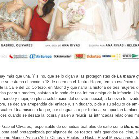
ay más que una. Y si no, que se lo digan a las protagonistas de
La madre q
e se estrena el próximo 18 de enero en el Teatro Fígaro, templo escénico sit
e la Calle del Dr. Cortezo, en Madrid y que narra la historia de tres mujeres q
s por sus madres, asisten a la boda de una íntima amiga de la infancia. U
 marido y mujer, en plena celebración del convite nupcial, a la novia le invade
bre, se declara arrepentida del enlace y, sin dudarlo, pide a su séquito de am
rescaten. Una misión a la que, por desgracia o por fortuna, se apuntan tambié
ces cuando se desata la locura y salen a relucir las intrincadas relaciones ma
or Gabriel Olivares, responsable de comedias teatrales de éxito como
Burund
 obra está protagonizada por algunos de los rostros más queridos del cine, el 
, como Marisol Ayuso (Aída, Olmos y Robles, o Hostal Royal Manzanares), J