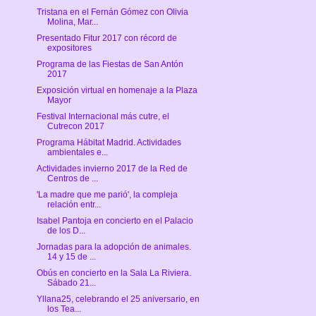
Tristana en el Fernán Gómez con Olivia
Molina, Mar...
Presentado Fitur 2017 con récord de
expositores
Programa de las Fiestas de San Antón
2017
Exposición virtual en homenaje a la Plaza
Mayor
Festival Internacional más cutre, el
Cutrecon 2017
Programa Hábitat Madrid. Actividades
ambientales e...
Actividades invierno 2017 de la Red de
Centros de ...
'La madre que me parió', la compleja
relación entr...
Isabel Pantoja en concierto en el Palacio
de los D...
Jornadas para la adopción de animales.
14 y 15 de ...
Obús en concierto en la Sala La Riviera.
Sábado 21...
Yllana25, celebrando el 25 aniversario, en
los Tea...