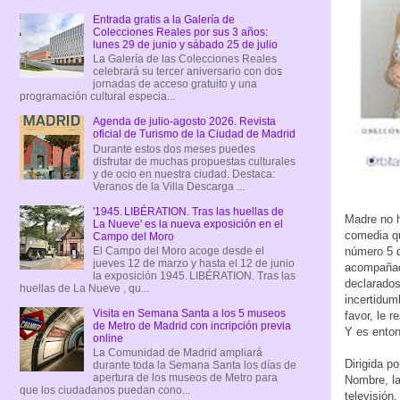
Entrada gratis a la Galería de
Colecciones Reales por sus 3 años:
lunes 29 de junio y sábado 25 de julio
La Galería de las Colecciones Reales
celebrará su tercer aniversario con dos
jornadas de acceso gratuito y una
programación cultural especia...
Agenda de julio-agosto 2026. Revista
oficial de Turismo de la Ciudad de Madrid
Durante estos dos meses puedes
disfrutar de muchas propuestas culturales
y de ocio en nuestra ciudad. Destaca:
Veranos de la Villa Descarga ...
'1945. LIBÉRATION. Tras las huellas de
Madre no h
La Nueve' es la nueva exposición en el
comedia qu
Campo del Moro
número 5 d
El Campo del Moro acoge desde el
jueves 12 de marzo y hasta el 12 de junio
acompañada
la exposición 1945. LIBÉRATION. Tras las
declarados
huellas de La Nueve , qu...
incertidum
Visita en Semana Santa a los 5 museos
favor, le 
de Metro de Madrid con incripción previa
Y es enton
online
La Comunidad de Madrid ampliará
Dirigida p
durante toda la Semana Santa los días de
apertura de los museos de Metro para
Nombre, la
que los ciudadanos puedan cono...
televisión