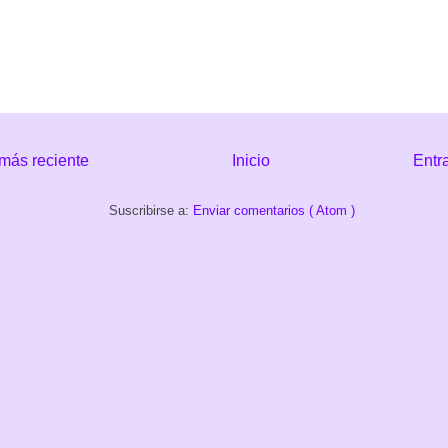
más reciente
Inicio
Entr
Suscribirse a:
Enviar comentarios ( Atom )