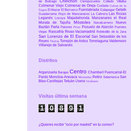
Chinchón
de Buitrago
Ciempozuelos
Collado Villalba
Colmenar Viejo
Colmenar de Oreja
Coslada
Cubas de la
Fuenlabrada
Getafe
El Atazar
El Berrueco
Galapagar
Sagra
Las Rozas
Guadarrama
Hoyo de Manzanares
La Cabrera
Leganés
Majadahonda
Manzanares el Real
Lozoya
Móstoles
Morata de Tajuña
Nuevo
Navalcarnero
Baztán
Parla
Pozuelo de Alarcón
Patones
Puentes
Pinto
Rascafría
Rivas-Vaciamadrid
Viejas
Robledillo de la Jara
San Lorenzo de El Escorial
San Sebastián de los
Reyes
Torrejón de Ardoz
Torrelaguna
Valdemoro
Titulcia
Villarejo de Salvanés
Distritos
Centro
Arganzuela
Chamberí
Fuencarral-El
Barajas
Pardo
Moncloa-Aravaca
Retiro
San
Salamanca
Moratalaz
Blas-Canillejas
Tetuán
Usera
Vicálvaro
Visitas última semana
1
0
8
9
1
¿Quieres recibir "ocio por madrid" en tu correo?