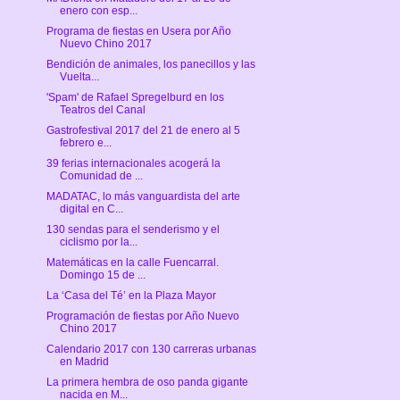
enero con esp...
Programa de fiestas en Usera por Año
Nuevo Chino 2017
Bendición de animales, los panecillos y las
Vuelta...
'Spam' de Rafael Spregelburd en los
Teatros del Canal
Gastrofestival 2017 del 21 de enero al 5
febrero e...
39 ferias internacionales acogerá la
Comunidad de ...
MADATAC, lo más vanguardista del arte
digital en C...
130 sendas para el senderismo y el
ciclismo por la...
Matemáticas en la calle Fuencarral.
Domingo 15 de ...
La ‘Casa del Té’ en la Plaza Mayor
Programación de fiestas por Año Nuevo
Chino 2017
Calendario 2017 con 130 carreras urbanas
en Madrid
La primera hembra de oso panda gigante
nacida en M...