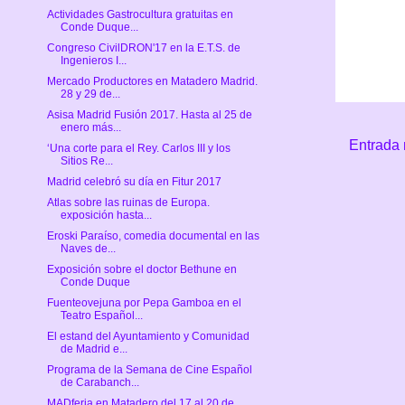
Actividades Gastrocultura gratuitas en
Conde Duque...
Congreso CivilDRON'17 en la E.T.S. de
Ingenieros I...
Mercado Productores en Matadero Madrid.
28 y 29 de...
Asisa Madrid Fusión 2017. Hasta al 25 de
enero más...
Entrada 
‘Una corte para el Rey. Carlos III y los
Sitios Re...
Madrid celebró su día en Fitur 2017
Atlas sobre las ruinas de Europa.
exposición hasta...
Eroski Paraíso, comedia documental en las
Naves de...
Exposición sobre el doctor Bethune en
Conde Duque
Fuenteovejuna por Pepa Gamboa en el
Teatro Español...
El estand del Ayuntamiento y Comunidad
de Madrid e...
Programa de la Semana de Cine Español
de Carabanch...
MADferia en Matadero del 17 al 20 de