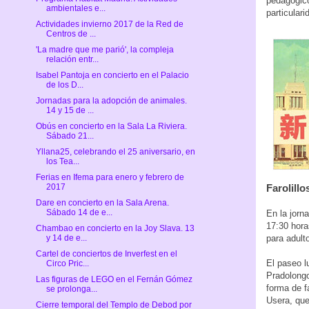
pedagógico
ambientales e...
particular
Actividades invierno 2017 de la Red de
Centros de ...
'La madre que me parió', la compleja
relación entr...
Isabel Pantoja en concierto en el Palacio
de los D...
Jornadas para la adopción de animales.
14 y 15 de ...
Obús en concierto en la Sala La Riviera.
Sábado 21...
Yllana25, celebrando el 25 aniversario, en
los Tea...
Ferias en Ifema para enero y febrero de
Farolillo
2017
Dare en concierto en la Sala Arena.
Sábado 14 de e...
En la jorn
17:30 hora
Chambao en concierto en la Joy Slava. 13
para adult
y 14 de e...
Cartel de conciertos de Inverfest en el
El paseo l
Circo Pric...
Pradolong
Las figuras de LEGO en el Fernán Gómez
forma de f
se prolonga...
Usera, que
Cierre temporal del Templo de Debod por