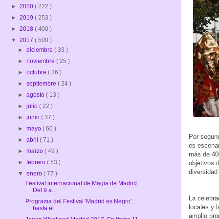
►
2020
( 222 )
►
2019
( 253 )
►
2018
( 400 )
▼
2017
( 500 )
►
diciembre
( 33 )
►
noviembre
( 25 )
►
octubre
( 36 )
►
septiembre
( 24 )
►
agosto
( 13 )
►
julio
( 22 )
►
junio
( 37 )
►
mayo
( 60 )
Por segund
►
abril
( 71 )
es escenar
►
marzo
( 49 )
más de 400
►
febrero
( 53 )
objetivos 
diversidad 
▼
enero
( 77 )
Festival internacional de Magia de Madrid.
Del 9 a...
La celebra
Programa del Festival 'Madrid es Negro',
locales y 
hasta el ...
amplio pro