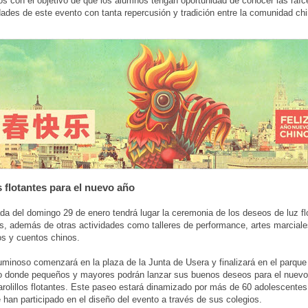
s con el objetivo de que los alumnos tengan oportunidad de conocer las raíc
idades de este evento con tanta repercusión y tradición entre la comunidad chi
s flotantes para el nuevo año
ada del domingo 29 de enero tendrá lugar la ceremonia de los deseos de luz fl
s, además de otras actividades como talleres de performance, artes marciale
os y cuentos chinos.
uminoso comenzará en la plaza de la Junta de Usera y finalizará en el parque
o donde pequeños y mayores podrán lanzar sus buenos deseos para el nuevo
arolillos flotantes. Este paseo estará dinamizado por más de 60 adolescentes
 han participado en el diseño del evento a través de sus colegios.