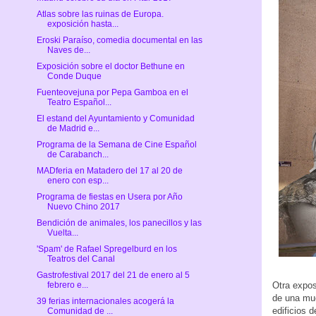
Atlas sobre las ruinas de Europa.
exposición hasta...
Eroski Paraíso, comedia documental en las
Naves de...
Exposición sobre el doctor Bethune en
Conde Duque
Fuenteovejuna por Pepa Gamboa en el
Teatro Español...
El estand del Ayuntamiento y Comunidad
de Madrid e...
Programa de la Semana de Cine Español
de Carabanch...
MADferia en Matadero del 17 al 20 de
enero con esp...
Programa de fiestas en Usera por Año
Nuevo Chino 2017
Bendición de animales, los panecillos y las
Vuelta...
'Spam' de Rafael Spregelburd en los
Teatros del Canal
Gastrofestival 2017 del 21 de enero al 5
Otra expos
febrero e...
de una mue
39 ferias internacionales acogerá la
edificios 
Comunidad de ...