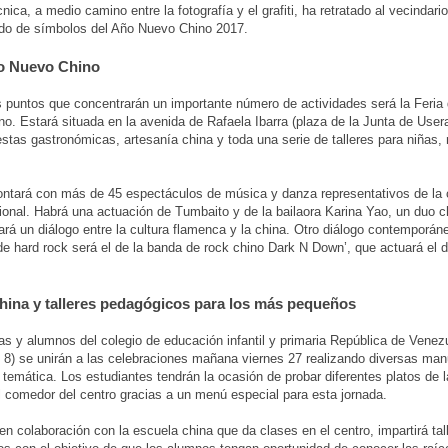
nica, a medio camino entre la fotografía y el grafiti, ha retratado al vecindari
o de símbolos del Año Nuevo Chino 2017.
o Nuevo Chino
s puntos que concentrarán un importante número de actividades será la Feria
o. Estará situada en la avenida de Rafaela Ibarra (plaza de la Junta de User
stas gastronómicas, artesanía china y toda una serie de talleres para niñas, 
ontará con más de 45 espectáculos de música y danza representativos de la c
ional. Habrá una actuación de Tumbaito y de la bailaora Karina Yao, un duo c
ará un diálogo entre la cultura flamenca y la china. Otro diálogo contemporán
de hard rock será el de la banda de rock chino Dark N Down’, que actuará el
hina y talleres pedagógicos para los más pequeños
s y alumnos del colegio de educación infantil y primaria República de Venezu
 8) se unirán a las celebraciones mañana viernes 27 realizando diversas man
 temática. Los estudiantes tendrán la ocasión de probar diferentes platos de 
l comedor del centro gracias a un menú especial para esta jornada.
 en colaboración con la escuela china que da clases en el centro, impartirá tal