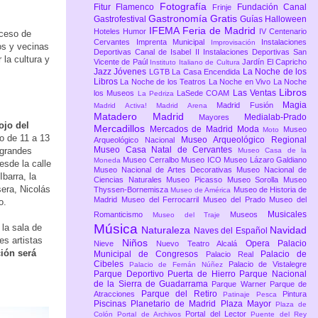
Fotografía
Fitur
Flamenco
Fundación Canal
Frinje
Gastronomía
Gratis
Gastrofestival
Guías
Halloween
IFEMA Feria de Madrid
Hoteles
Humor
IV Centenario
ceso de
Cervantes
Imprenta Municipal
Instalaciones
Improvisación
os y vecinas
Deportivas Canal de Isabel II
Instalaciones Deportivas San
 la cultura y
Vicente de Paúl
Jardín El Capricho
Instituto Italiano de Cultura
Jazz
Jóvenes
La Noche de los
LGTB
La Casa Encendida
Libros
La Noche de los Teatros
La Noche en Vivo
La Noche
Libros
Las Ventas
los Museos
LaSede COAM
La Pedriza
Magia
Madrid Fusión
Madrid Activa!
Madrid Arena
Matadero Madrid
Medialab-Prado
Mayores
ojo del
Mercadillos
Mercados de Madrid
Moda
Museo
Moto
o de 11 a 13
Museo Arqueológico Regional
Arqueológico Nacional
Museo Casa Natal de Cervantes
 grandes
Museo Casa de la
Museo Cerralbo
Museo ICO
Museo Lázaro Galdiano
Moneda
esde la calle
Museo Nacional de Artes Decorativas
Museo Nacional de
Ibarra, la
Ciencias Naturales
Museo Picasso
Museo Sorolla
Museo
era, Nicolás
Thyssen-Bornemisza
Museo de Historia de
Museo de América
Madrid
Museo del Ferrocarril
Museo del Prado
Museo del
o.
Musicales
Romanticismo
Museos
Museo del Traje
Música
la sala de
Naturaleza
Navidad
Naves del Español
es artistas
Niños
Opera
Palacio
Nieve
Nuevo Teatro Alcalá
ción será
Municipal de Congresos
Palacio de
Palacio Real
Cibeles
Palacio de Vistalegre
Palacio de Fernán Núñez
Parque Deportivo Puerta de Hierro
Parque Nacional
de la Sierra de Guadarrama
Parque Warner
Parque de
Parque del Retiro
Atracciones
Pintura
Patinaje
Pesca
Piscinas
Planetario de Madrid
Plaza Mayor
Plaza de
Portal del Lector
Colón
Portal de Archivos
Puente del Rey