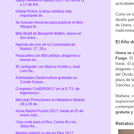
Japan Weekend Madrid 2017. En Ifema 11
actividade
y 12 de feb...
Global Robot, la feria robótica más
Como en l
importante de ...
diseño par
Se buscan mecenas para publicar el libro
de Usera, e
'Margot M...
tradicione
Billy Budd de Benjamin Britten, ópera en
dos actos...
El Año d
Agenda de ocio de la Comunidad de
Madrid. 27, 28 y...
Usera se 
Pasacalles con 800 artistas, dragones y
Fuego
. E
leones en ...
horas. El 
'El cartógrafo' con Blanca Portillo y José
dragones c
Luis Ga...
del Olvido,
Actividades Gastrocultura gratuitas en
plaza de l
Conde Duque...
Sánchez y 
Congreso CivilDRON'17 en la E.T.S. de
Ingenieros I...
Mañana, vi
Mercado Productores en Matadero Madrid.
exposicion
28 y 29 de...
contemporá
Asisa Madrid Fusión 2017. Hasta al 25 de
gratuita y
enero más...
‘Una corte para el Rey. Carlos III y los
Retratos
Sitios Re...
Madrid celebró su día en Fitur 2017