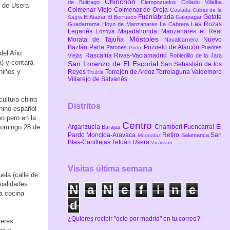
Chinchón
de Buitrago
Ciempozuelos
Collado Villalba
o de Usera
Colmenar Viejo
Colmenar de Oreja
Coslada
Cubas de la
Fuenlabrada
Getafe
El Atazar
El Berrueco
Galapagar
Sagra
Las Rozas
Guadarrama
Hoyo de Manzanares
La Cabrera
Leganés
Majadahonda
Manzanares el Real
Lozoya
Móstoles
Morata de Tajuña
Nuevo
Navalcarnero
Baztán
Parla
Pozuelo de Alarcón
Patones
Puentes
Pinto
 del Año
Rascafría
Rivas-Vaciamadrid
Viejas
Robledillo de la Jara
a) y contará
San Lorenzo de El Escorial
San Sebastián de los
niños y
Reyes
Torrejón de Ardoz
Torrelaguna
Valdemoro
Titulcia
Villarejo de Salvanés
ultura china
Distritos
hino-español
eo pero en la
Centro
Arganzuela
Chamberí
Fuencarral-El
 domingo 28 de
Barajas
Pardo
Moncloa-Aravaca
Retiro
San
Salamanca
Moratalaz
Blas-Canillejas
Tetuán
Usera
Vicálvaro
Visitas última semana
ela (calle de
ualidades
N
a
N
e
f
i
n
e
la cocina
d
¿Quieres recibir "ocio por madrid" en tu correo?
leres