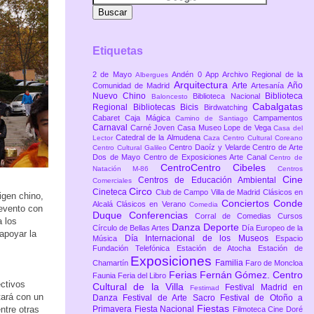
Etiquetas
2 de Mayo
Andén 0
App
Archivo Regional de la
Albergues
Arquitectura
Arte
Año
Comunidad de Madrid
Artesanía
Nuevo Chino
Biblioteca
Biblioteca Nacional
Baloncesto
Cabalgatas
Regional
Bibliotecas
Bicis
Birdwatching
Cabaret
Caja Mágica
Campamentos
Camino de Santiago
Carnaval
Carné Joven
Casa Museo Lope de Vega
Casa del
Catedral de la Almudena
Lector
Caza
Centro Cultural Coreano
Centro Daoíz y Velarde
Centro de Arte
Centro Cultural Galileo
Dos de Mayo
Centro de Exposiciones Arte Canal
Centro de
CentroCentro Cibeles
Natación M-86
Centros
Cine
Centros de Educación Ambiental
Comerciales
Circo
Cineteca
Club de Campo Villa de Madrid
Clásicos en
igen chino,
Conciertos
Conde
Alcalá
Clásicos en Verano
Comedia
 evento con
Duque
Conferencias
Corral de Comedias
Cursos
 los
Danza
Deporte
Círculo de Bellas Artes
Día Europeo de la
 apoyar la
Día Internacional de los Museos
Música
Espacio
Fundación Telefónica
Estación de Atocha
Estación de
Exposiciones
Familia
Chamartín
Faro de Moncloa
Ferias
Fernán Gómez. Centro
Faunia
Feria del Libro
ctivos
Cultural de la Villa
Festival Madrid en
Festimad
tará con un
Danza
Festival de Arte Sacro
Festival de Otoño a
Fiestas
ntre otras
Primavera
Fiesta Nacional
Filmoteca Cine Doré