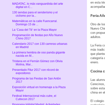
en esta téc
MADATAC, lo más vanguardista del arte
acompañad
digital en C...
130 sendas para el senderismo y el
Feria Añ
ciclismo por la...
Matemáticas en la calle Fuencarral.
Otro de lo
Domingo 15 de ...
Nuevo Chin
La ‘Casa del Té’ en la Plaza Mayor
con propue
Programación de fiestas por Año Nuevo
adultos.
Chino 2017
Calendario 2017 con 130 carreras urbanas
La Feria c
en Madrid
más tradic
La primera hembra de oso panda gigante
que plante
nacida en M...
categoría 
Tristana en el Fernán Gómez con Olivia
enero.
Molina, Mar...
Presentado Fitur 2017 con récord de
Cocina c
expositores
Programa de las Fiestas de San Antón
Las alumna
2017
Cerecinos,
Exposición virtual en homenaje a la Plaza
sobre esta
Mayor
china en e
Festival Internacional más cutre, el
Cutrecon 2017
El colegio
Programa Hábitat Madrid. Actividades