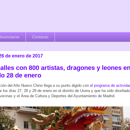
Anunciarse
Contacto
 26 de enero de 2017
alles con 800 artistas, dragones y leones e
o 28 de enero
ción del Año Nuevo Chino llega a su punto álgido con
el programa de activid
ar los días 27, 28 y 29 de enero en el distrito de Usera y que ha sido diseñad
vecinas y el Área de Cultura y Deportes del Ayuntamiento de Madrid.