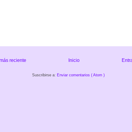
más reciente
Inicio
Entr
Suscribirse a:
Enviar comentarios ( Atom )