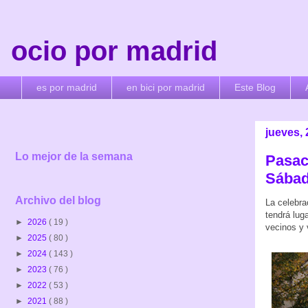
ocio por madrid
es por madrid
en bici por madrid
Este Blog
jueves,
Lo mejor de la semana
Pasac
Sábad
Archivo del blog
La celebra
tendrá lug
►
2026
( 19 )
vecinos y 
►
2025
( 80 )
►
2024
( 143 )
►
2023
( 76 )
►
2022
( 53 )
►
2021
( 88 )