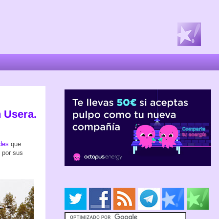
n Usera.
ades
que
o por sus