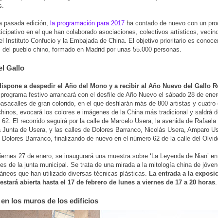
s.
a pasada edición,
la programación para 2017
ha contado de nuevo con un pro
ticipativo en el que han colaborado asociaciones, colectivos artísticos, vecin
l Instituto Confucio y la Embajada de China. El objetivo prioritario es conocer
s del pueblo chino, formado en Madrid por unas 55.000 personas.
el Gallo
dispone a despedir el Año del Mono y a recibir al Año Nuevo del Gallo R
l programa festivo arrancará con el desfile de Año Nuevo el sábado 28 de ener
pasacalles de gran colorido, en el que desfilarán más de 800 artistas y cuatro
hinos, evocará los colores e imágenes de la China más tradicional y saldrá d
 62. El recorrido seguirá por la calle de Marcelo Usera, la avenida de Rafaela 
a Junta de Usera, y las calles de Dolores Barranco, Nicolás Usera, Amparo Us
Dolores Barranco, finalizando de nuevo en el número 62 de la calle del Olvid
ernes 27 de enero, se inaugurará una muestra sobre ‘La Leyenda de Nian’ en 
es de la junta municipal. Se trata de una mirada a la mitología china de jóven
neos que han utilizado diversas técnicas plásticas.
La entrada a la exposi
 estará abierta hasta el 17 de febrero de lunes a viernes de 17 a 20 horas
.
 en los muros de los edificios