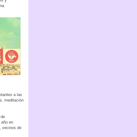
es y
na.
otantes a las
s, meditación
 de
 año en
, vecinos de