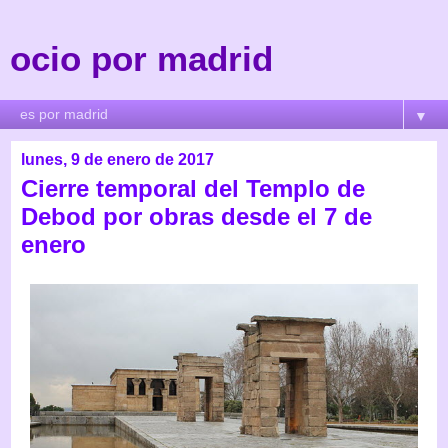
ocio por madrid
▼
lunes, 9 de enero de 2017
Cierre temporal del Templo de
Debod por obras desde el 7 de
enero