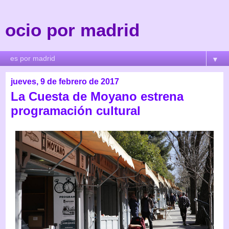
ocio por madrid
▼
jueves, 9 de febrero de 2017
La Cuesta de Moyano estrena
programación cultural