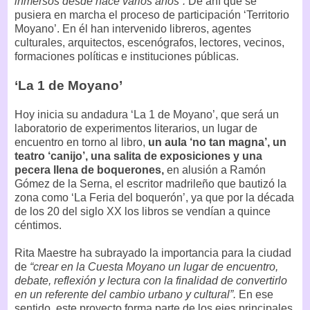
inmersos desde hace varios años”.
De ahí que se
pusiera en marcha el proceso de participación ‘Territorio
Moyano’. En él han intervenido libreros, agentes
culturales, arquitectos, escenógrafos, lectores, vecinos,
formaciones políticas e instituciones públicas.
‘La 1 de Moyano’
Hoy inicia su andadura ‘La 1 de Moyano’, que será un
laboratorio de experimentos literarios, un lugar de
encuentro en torno al libro,
un aula ‘no tan magna’, un
teatro ‘canijo’, una salita de exposiciones y una
pecera llena de boquerones,
en alusión a Ramón
Gómez de la Serna, el escritor madrileño que bautizó la
zona como ‘La Feria del boquerón’, ya que por la década
de los 20 del siglo XX los libros se vendían a quince
céntimos.
Rita Maestre ha subrayado la importancia para la ciudad
de
“crear en la Cuesta Moyano un lugar de encuentro,
debate, reflexión y lectura con la finalidad de convertirlo
en un referente del cambio urbano y cultural”.
En ese
sentido, este proyecto forma parte de los ejes principales