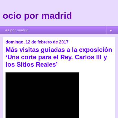
ocio por madrid
▼
domingo, 12 de febrero de 2017
Más visitas guiadas a la exposición
‘Una corte para el Rey. Carlos III y
los Sitios Reales’