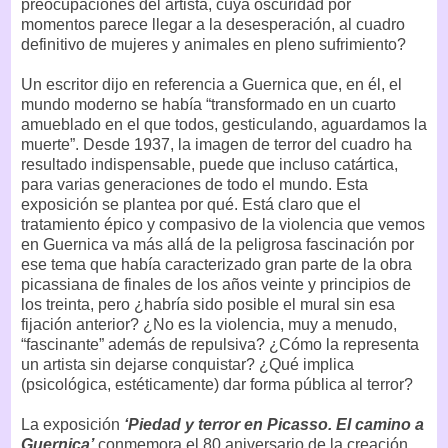
preocupaciones del artista, cuya oscuridad por
momentos parece llegar a la desesperación, al cuadro
definitivo de mujeres y animales en pleno sufrimiento?
Un escritor dijo en referencia a Guernica que, en él, el
mundo moderno se había “transformado en un cuarto
amueblado en el que todos, gesticulando, aguardamos la
muerte”. Desde 1937, la imagen de terror del cuadro ha
resultado indispensable, puede que incluso catártica,
para varias generaciones de todo el mundo. Esta
exposición se plantea por qué. Está claro que el
tratamiento épico y compasivo de la violencia que vemos
en Guernica va más allá de la peligrosa fascinación por
ese tema que había caracterizado gran parte de la obra
picassiana de finales de los años veinte y principios de
los treinta, pero ¿habría sido posible el mural sin esa
fijación anterior? ¿No es la violencia, muy a menudo,
“fascinante” además de repulsiva? ¿Cómo la representa
un artista sin dejarse conquistar? ¿Qué implica
(psicológica, estéticamente) dar forma pública al terror?
La exposición
‘Piedad y terror en Picasso. El camino a
Guernica’
conmemora el 80 aniversario de la creación