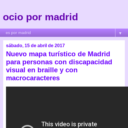
ocio por madrid
▼
sábado, 15 de abril de 2017
Nuevo mapa turístico de Madrid
para personas con discapacidad
visual en braille y con
macrocaracteres