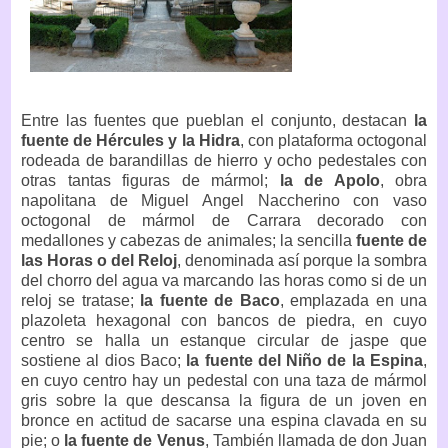
Entre las fuentes que pueblan el conjunto, destacan
la
fuente de Hércules y la Hidra
, con plataforma octogonal
rodeada de barandillas de hierro y ocho pedestales con
otras tantas figuras de mármol;
la de Apolo
, obra
napolitana de Miguel Angel Naccherino con vaso
octogonal de mármol de Carrara decorado con
medallones y cabezas de animales; la sencilla
fuente de
las Horas o del Reloj
, denominada así porque la sombra
del chorro del agua va marcando las horas como si de un
reloj se tratase;
la fuente de Baco
, emplazada en una
plazoleta hexagonal con bancos de piedra, en cuyo
centro se halla un estanque circular de jaspe que
sostiene al dios Baco;
la fuente del Niño de la Espina
,
en cuyo centro hay un pedestal con una taza de mármol
gris sobre la que descansa la figura de un joven en
bronce en actitud de sacarse una espina clavada en su
pie; o
la fuente de Venus
, También llamada de don Juan