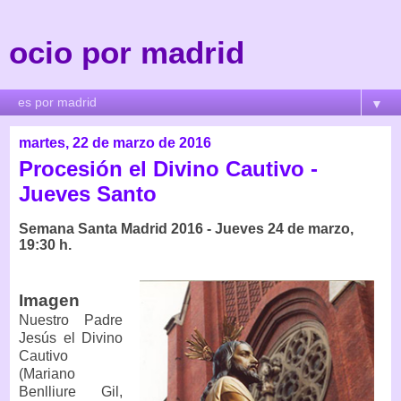
ocio por madrid
▼
martes, 22 de marzo de 2016
Procesión el Divino Cautivo -
Jueves Santo
Semana Santa Madrid 2016 - Jueves 24 de marzo,
19:30 h.
Imagen
Nuestro Padre
Jesús el Divino
Cautivo
(Mariano
Benlliure Gil,