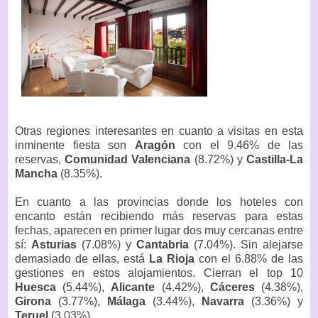
Otras regiones interesantes en cuanto a visitas en esta
inminente fiesta son
Aragón
con el 9.46% de las
reservas,
Comunidad Valenciana
(8.72%) y
Castilla-La
Mancha
(8.35%).
En cuanto a las provincias donde los hoteles con
encanto están recibiendo más reservas para estas
fechas, aparecen en primer lugar dos muy cercanas entre
sí:
Asturias
(7.08%) y
Cantabria
(7.04%). Sin alejarse
demasiado de ellas, está
La Rioja
con el 6.88% de las
gestiones en estos alojamientos. Cierran el top 10
Huesca
(5.44%),
Alicante
(4.42%),
Cáceres
(4.38%),
Girona
(3.77%),
Málaga
(3.44%),
Navarra
(3.36%) y
Teruel
(3.03%).