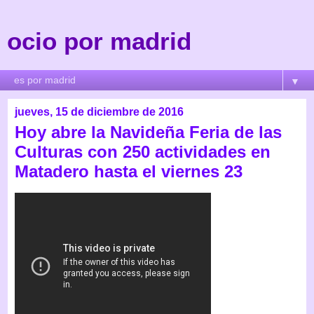
ocio por madrid
▼
jueves, 15 de diciembre de 2016
Hoy abre la Navideña Feria de las
Culturas con 250 actividades en
Matadero hasta el viernes 23