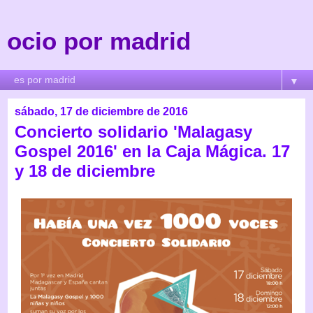
ocio por madrid
▼
sábado, 17 de diciembre de 2016
Concierto solidario 'Malagasy
Gospel 2016' en la Caja Mágica. 17
y 18 de diciembre