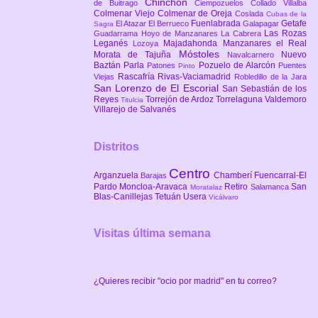
Chinchón
de Buitrago
Ciempozuelos
Collado Villalba
Colmenar Viejo
Colmenar de Oreja
Coslada
Cubas de la
Fuenlabrada
Getafe
El Atazar
El Berrueco
Galapagar
Sagra
Las Rozas
Guadarrama
Hoyo de Manzanares
La Cabrera
Leganés
Majadahonda
Manzanares el Real
Lozoya
Móstoles
Morata de Tajuña
Nuevo
Navalcarnero
Baztán
Parla
Pozuelo de Alarcón
Patones
Puentes
Pinto
Rascafría
Rivas-Vaciamadrid
Viejas
Robledillo de la Jara
San Lorenzo de El Escorial
San Sebastián de los
Reyes
Torrejón de Ardoz
Torrelaguna
Valdemoro
Titulcia
Villarejo de Salvanés
Distritos
Centro
Arganzuela
Chamberí
Fuencarral-El
Barajas
Pardo
Moncloa-Aravaca
Retiro
San
Salamanca
Moratalaz
Blas-Canillejas
Tetuán
Usera
Vicálvaro
Visitas última semana
¿Quieres recibir "ocio por madrid" en tu correo?