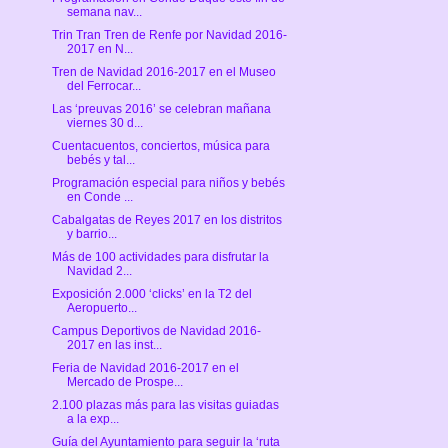
semana nav...
Trin Tran Tren de Renfe por Navidad 2016-
2017 en N...
Tren de Navidad 2016-2017 en el Museo
del Ferrocar...
Las ‘preuvas 2016’ se celebran mañana
viernes 30 d...
Cuentacuentos, conciertos, música para
bebés y tal...
Programación especial para niños y bebés
en Conde ...
Cabalgatas de Reyes 2017 en los distritos
y barrio...
Más de 100 actividades para disfrutar la
Navidad 2...
Exposición 2.000 ‘clicks’ en la T2 del
Aeropuerto...
Campus Deportivos de Navidad 2016-
2017 en las inst...
Feria de Navidad 2016-2017 en el
Mercado de Prospe...
2.100 plazas más para las visitas guiadas
a la exp...
Guía del Ayuntamiento para seguir la ‘ruta