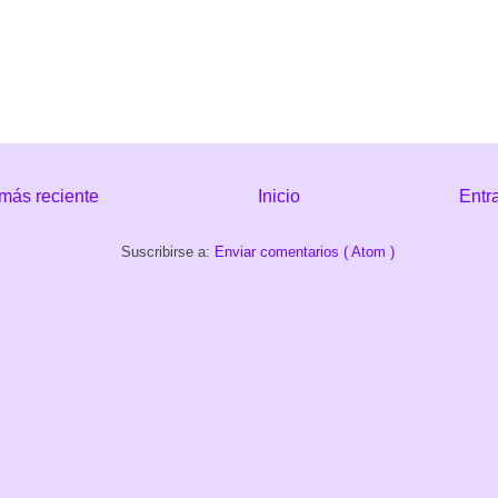
más reciente
Inicio
Entr
Suscribirse a:
Enviar comentarios ( Atom )