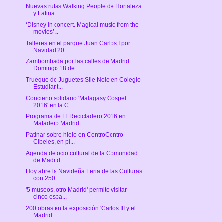
Nuevas rutas Walking People de Hortaleza
y Latina
‘Disney in concert. Magical music from the
movies’...
Talleres en el parque Juan Carlos I por
Navidad 20...
Zambombada por las calles de Madrid.
Domingo 18 de...
Trueque de Juguetes Sile Nole en Colegio
Estudiant...
Concierto solidario 'Malagasy Gospel
2016' en la C...
Programa de El Recicladero 2016 en
Matadero Madrid...
Patinar sobre hielo en CentroCentro
Cibeles, en pl...
Agenda de ocio cultural de la Comunidad
de Madrid ...
Hoy abre la Navideña Feria de las Culturas
con 250...
'5 museos, otro Madrid' permite visitar
cinco espa...
200 obras en la exposición 'Carlos III y el
Madrid...