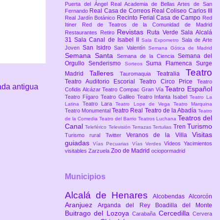
Puerta del Ángel
Real Academia de Bellas Artes de San
Real Casa de Correos
Real Coliseo Carlos III
Fernando
Recinto Ferial Casa de Campo
Real Jardín Botánico
Red
Itiner
Red de Teatros de la Comunidad de Madrid
Revistas
Ruta Verde
Sala Alcalá
Restaurantes
Retiro
31
Sala Canal de Isabel II
Sala de Arte
Sala Expometro
San Isidro
Joven
San Valentín
Semana Gótica de Madrid
Semana Santa
Semana del
Semana de la Ciencia
Orgullo
Senderismo
Suma Flamenca
Surge
Sorteos
Teatro
Talleres
Madrid
Teatralia
Tauromaquia
Teatro Auditorio Escorial
Teatro Circo Price
Teatro
ada antigua
Teatro Español
Cofidis Alcázar
Teatro Compac Gran Vía
Teatro Fígaro
Teatro Galileo
Teatro Infanta Isabel
Teatro La
Teatro Lara
Latina
Teatro Lope de Vega
Teatro Marquina
Teatro Real
Teatro de la Abadía
Teatro Monumental
Teatro
Teatros del
de la Comedia
Teatro del Barrio
Teatros Luchana
Canal
Turismo
Tren
Teleférico
Televisión
Terrazas
Tertulias
Visitas
Veranos de la Villa
Turismo rural
Twitter
guiadas
Vídeos
Yacimientos
Vías Pecuarias
Vías Verdes
Zoo de Madrid
visitables
Zarzuela
ociopormadrid
Municipios
Alcalá de Henares
Alcobendas
Alcorcón
Aranjuez
Arganda del Rey
Boadilla del Monte
Buitrago del Lozoya
Cercedilla
Carabaña
Cervera