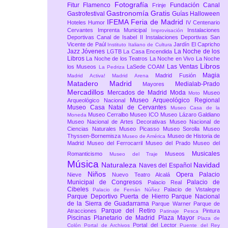
Fotografía
Fitur
Flamenco
Fundación Canal
Frinje
Gastronomía
Gratis
Gastrofestival
Guías
Halloween
IFEMA Feria de Madrid
Hoteles
Humor
IV Centenario
Cervantes
Imprenta Municipal
Instalaciones
Improvisación
Deportivas Canal de Isabel II
Instalaciones Deportivas San
Vicente de Paúl
Jardín El Capricho
Instituto Italiano de Cultura
Jazz
Jóvenes
La Noche de los
LGTB
La Casa Encendida
Libros
La Noche de los Teatros
La Noche en Vivo
La Noche
Libros
Las Ventas
los Museos
LaSede COAM
La Pedriza
Magia
Madrid Fusión
Madrid Activa!
Madrid Arena
Matadero Madrid
Medialab-Prado
Mayores
Mercadillos
Mercados de Madrid
Moda
Museo
Moto
Museo Arqueológico Regional
Arqueológico Nacional
Museo Casa Natal de Cervantes
Museo Casa de la
Museo Cerralbo
Museo ICO
Museo Lázaro Galdiano
Moneda
Museo Nacional de Artes Decorativas
Museo Nacional de
Ciencias Naturales
Museo Picasso
Museo Sorolla
Museo
Thyssen-Bornemisza
Museo de Historia de
Museo de América
Madrid
Museo del Ferrocarril
Museo del Prado
Museo del
Musicales
Romanticismo
Museos
Museo del Traje
Música
Naturaleza
Navidad
Naves del Español
Niños
Opera
Palacio
Nieve
Nuevo Teatro Alcalá
Municipal de Congresos
Palacio de
Palacio Real
Cibeles
Palacio de Vistalegre
Palacio de Fernán Núñez
Parque Deportivo Puerta de Hierro
Parque Nacional
de la Sierra de Guadarrama
Parque Warner
Parque de
Parque del Retiro
Atracciones
Pintura
Patinaje
Pesca
Piscinas
Planetario de Madrid
Plaza Mayor
Plaza de
Portal del Lector
Colón
Portal de Archivos
Puente del Rey