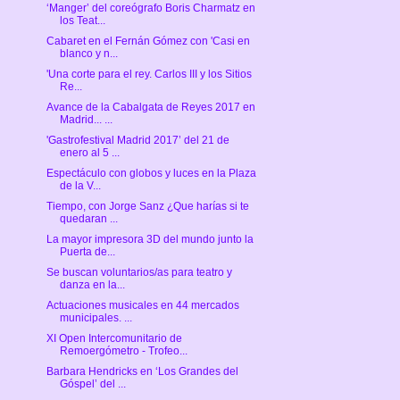
‘Manger’ del coreógrafo Boris Charmatz en
los Teat...
Cabaret en el Fernán Gómez con 'Casi en
blanco y n...
'Una corte para el rey. Carlos III y los Sitios
Re...
Avance de la Cabalgata de Reyes 2017 en
Madrid... ...
'Gastrofestival Madrid 2017’ del 21 de
enero al 5 ...
Espectáculo con globos y luces en la Plaza
de la V...
Tiempo, con Jorge Sanz ¿Que harías si te
quedaran ...
La mayor impresora 3D del mundo junto la
Puerta de...
Se buscan voluntarios/as para teatro y
danza en la...
Actuaciones musicales en 44 mercados
municipales. ...
XI Open Intercomunitario de
Remoergómetro - Trofeo...
Barbara Hendricks en ‘Los Grandes del
Góspel’ del ...