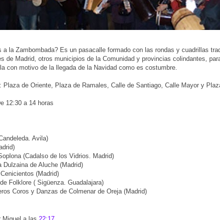
a la Zambombada? Es un pasacalle formado con las rondas y cuadrillas trad
s de Madrid, otros municipios de la Comunidad y provincias colindantes, para
lla con motivo de la llegada de la Navidad como es costumbre.
: Plaza de Oriente, Plaza de Ramales, Calle de Santiago, Calle Mayor y Plaza
De 12:30 a 14 horas
Candeleda. Avila)
adrid)
oplona (Cadalso de los Vidrios. Madrid)
 Dulzaina de Aluche (Madrid)
Cenicientos (Madrid)
de Folklore ( Sigüenza. Guadalajara)
os Coros y Danzas de Colmenar de Oreja (Madrid)
r
Miguel
a las
22:17