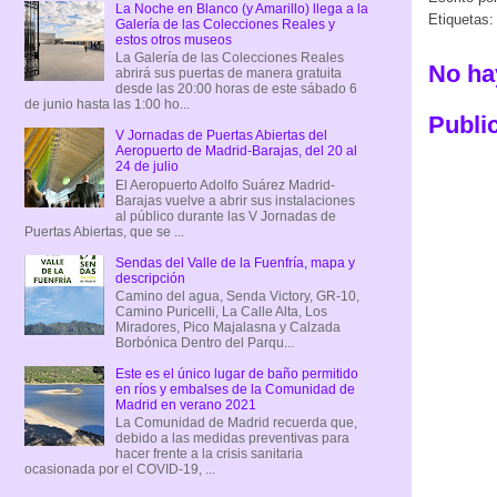
La Noche en Blanco (y Amarillo) llega a la
Etiquetas
Galería de las Colecciones Reales y
estos otros museos
La Galería de las Colecciones Reales
No ha
abrirá sus puertas de manera gratuita
desde las 20:00 horas de este sábado 6
de junio hasta las 1:00 ho...
Publi
V Jornadas de Puertas Abiertas del
Aeropuerto de Madrid-Barajas, del 20 al
24 de julio
El Aeropuerto Adolfo Suárez Madrid-
Barajas vuelve a abrir sus instalaciones
al público durante las V Jornadas de
Puertas Abiertas, que se ...
Sendas del Valle de la Fuenfría, mapa y
descripción
Camino del agua, Senda Victory, GR-10,
Camino Puricelli, La Calle Alta, Los
Miradores, Pico Majalasna y Calzada
Borbónica Dentro del Parqu...
Este es el único lugar de baño permitido
en ríos y embalses de la Comunidad de
Madrid en verano 2021
La Comunidad de Madrid recuerda que,
debido a las medidas preventivas para
hacer frente a la crisis sanitaria
ocasionada por el COVID-19, ...