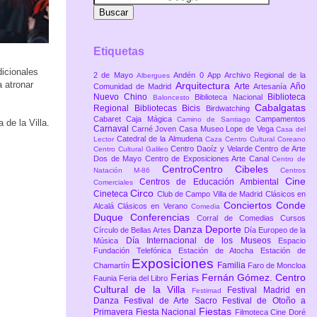
Etiquetas
icionales
2 de Mayo
Andén 0
App
Archivo Regional de la
Albergues
 atronar
Arquitectura
Arte
Año
Comunidad de Madrid
Artesanía
Nuevo Chino
Biblioteca
Biblioteca Nacional
Baloncesto
Cabalgatas
Regional
Bibliotecas
Bicis
Birdwatching
Cabaret
Caja Mágica
Campamentos
Camino de Santiago
 de la Villa.
Carnaval
Carné Joven
Casa Museo Lope de Vega
Casa del
Catedral de la Almudena
Lector
Caza
Centro Cultural Coreano
Centro Daoíz y Velarde
Centro de Arte
Centro Cultural Galileo
Dos de Mayo
Centro de Exposiciones Arte Canal
Centro de
CentroCentro Cibeles
Natación M-86
Centros
Cine
Centros de Educación Ambiental
Comerciales
Circo
Cineteca
Club de Campo Villa de Madrid
Clásicos en
Conciertos
Conde
Alcalá
Clásicos en Verano
Comedia
Duque
Conferencias
Corral de Comedias
Cursos
Danza
Deporte
Círculo de Bellas Artes
Día Europeo de la
Día Internacional de los Museos
Música
Espacio
Fundación Telefónica
Estación de Atocha
Estación de
Exposiciones
Familia
Chamartín
Faro de Moncloa
Ferias
Fernán Gómez. Centro
Faunia
Feria del Libro
Cultural de la Villa
Festival Madrid en
Festimad
Danza
Festival de Arte Sacro
Festival de Otoño a
Fiestas
Primavera
Fiesta Nacional
Filmoteca Cine Doré