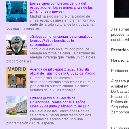
Los 22 cines con precios del día del
espectador en las sesiones antes de las
17 h. (lunes a jueves)
Madrid ha sido siempre una ciudad de
cines, espacios que siempre han formado
parte de la vida cultural de la ciudadanía.
Los más mayores rec...
¿Te sumas 
procedente
¿Sabes cómo funcionan los prismáticos
nuestra Vi
térmicos? ¡Sus beneficios te
sorprenderán!
Todo lo que hay en el mundo produce
Recorrido
energía en forma de calor. La cantidad de
energía infrarroja que irradia un objeto es
Horario
: 
proporcional a s...
Agenda de julio-agosto 2026. Revista
Participan:
oficial de Turismo de la Ciudad de Madrid
Durante estos dos meses puedes
Algazara (
disfrutar de muchas propuestas culturales
Arrabel (M
y de ocio en nuestra ciudad. Destaca:
Veranos de la Villa Descarga ...
De Casta S
Escuela La
Entrada gratis a la Galería de
Raíces de 
Colecciones Reales por sus 3 años:
lunes 29 de junio y sábado 25 de julio
Seguntina 
La Galería de las Colecciones Reales
Zambomber
celebrará su tercer aniversario con dos
jornadas de acceso gratuito y una
programación cultural especia...
Escrito po