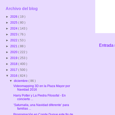
Archivo del blog
►
2026
( 19 )
►
2025
( 80 )
►
2024
( 143 )
►
2023
( 76 )
►
2022
( 53 )
Entrada 
►
2021
( 88 )
►
2020
( 222 )
►
2019
( 253 )
►
2018
( 400 )
►
2017
( 500 )
▼
2016
( 824 )
▼
diciembre
( 86 )
Videomapping 3D en la Plaza Mayor por
Navidad 2016
Harry Potter y La Piedra Filosofal - En
concierto ...
‘Saturnalia, una Navidad diferente’ para
familias ...
Programación en Conde Duque este fin de