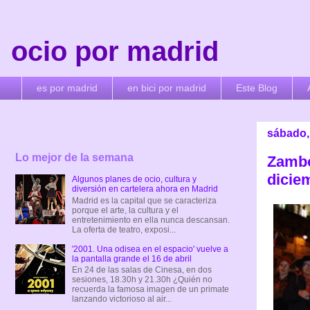
ocio por madrid
es por madrid
en bici por madrid
Este Blog
sábado,
Lo mejor de la semana
Zambo
dicie
Algunos planes de ocio, cultura y
diversión en cartelera ahora en Madrid
Madrid es la capital que se caracteriza
porque el arte, la cultura y el
entretenimiento en ella nunca descansan.
La oferta de teatro, exposi...
'2001. Una odisea en el espacio' vuelve a
la pantalla grande el 16 de abril
En 24 de las salas de Cinesa, en dos
sesiones, 18.30h y 21.30h ¿Quién no
recuerda la famosa imagen de un primate
lanzando victorioso al air...