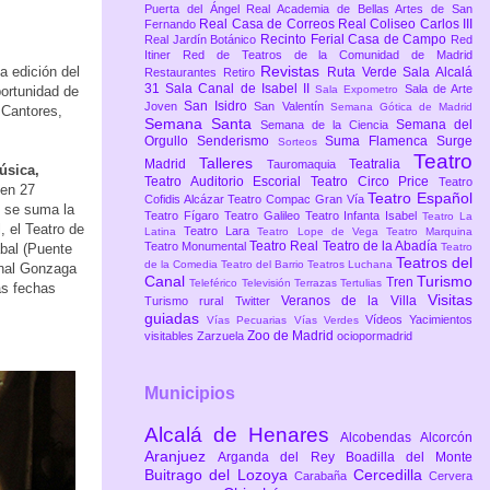
Puerta del Ángel
Real Academia de Bellas Artes de San
Real Casa de Correos
Real Coliseo Carlos III
Fernando
Recinto Ferial Casa de Campo
Real Jardín Botánico
Red
Itiner
Red de Teatros de la Comunidad de Madrid
Revistas
a edición del
Ruta Verde
Sala Alcalá
Restaurantes
Retiro
31
Sala Canal de Isabel II
Sala de Arte
portunidad de
Sala Expometro
San Isidro
Joven
San Valentín
Semana Gótica de Madrid
 Cantores,
Semana Santa
Semana del
Semana de la Ciencia
Orgullo
Senderismo
Suma Flamenca
Surge
Sorteos
Teatro
Talleres
Madrid
Teatralia
Tauromaquia
úsica,
Teatro Auditorio Escorial
Teatro Circo Price
Teatro
 en 27
Teatro Español
Cofidis Alcázar
Teatro Compac Gran Vía
e se suma la
Teatro Fígaro
Teatro Galileo
Teatro Infanta Isabel
Teatro La
, el Teatro de
Teatro Lara
Latina
Teatro Lope de Vega
Teatro Marquina
Teatro Real
Teatro de la Abadía
Teatro Monumental
abal (Puente
Teatro
Teatros del
de la Comedia
Teatro del Barrio
Teatros Luchana
enal Gonzaga
Canal
Turismo
Tren
Teleférico
Televisión
Terrazas
Tertulias
as fechas
Visitas
Veranos de la Villa
Turismo rural
Twitter
guiadas
Vídeos
Yacimientos
Vías Pecuarias
Vías Verdes
Zoo de Madrid
visitables
Zarzuela
ociopormadrid
Municipios
Alcalá de Henares
Alcobendas
Alcorcón
Aranjuez
Arganda del Rey
Boadilla del Monte
Buitrago del Lozoya
Cercedilla
Carabaña
Cervera