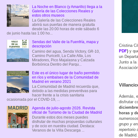
La Noche en Blanco (y Amarillo) llega a la
Galería de las Colecciones Reales y
estos otros museos
La Galería de las Colecciones Reales
abrirá sus puertas de manera gratuita
desde las 20:00 horas de este sábado 6
de junio hasta las 1:00 ho...
Sendas del Valle de la Fuenfría, mapa y
Cristina C
descripción
PDF
)
y que
Camino del agua, Senda Victory, GR-10,
Camino Puricelli, La Calle Alta, Los
un Departa
Miradores, Pico Majalasna y Calzada
Junto a la
Borbónica Dentro del Parqu...
Asociación
Este es el único lugar de baño permitido
en ríos y embalses de la Comunidad de
Madrid en verano 2021
Villancic
La Comunidad de Madrid recuerda que,
debido a las medidas preventivas para
hacer frente a la crisis sanitaria
Además, en
ocasionada por el COVID-19, ...
disfrutar 
diciembre
Agenda de julio-agosto 2026. Revista
oficial de Turismo de la Ciudad de Madrid
horas y de
Durante estos dos meses puedes
numerosos 
disfrutar de muchas propuestas culturales
grupo y en
y de ocio en nuestra ciudad. Destaca:
repertorio 
Veranos de la Villa Descarga ...
de Madrid.