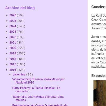
Conciert
Archivo del blog
La Real Ba
►
2026
( 19 )
Gran Conc
►
2025
( 80 )
disfrutar 
►
2024
( 143 )
Joven Coro
►
2023
( 76 )
Junto a es
►
2022
( 53 )
danza, ci
►
2021
( 88 )
municipios
►
2020
( 222 )
oferta de 
►
2019
( 253 )
la Abadía,
de Valleca
►
2018
( 400 )
en La Cabr
►
2017
( 500 )
navideñas
▼
2016
( 824 )
▼
diciembre
( 86 )
Exposici
Videomapping 3D en la Plaza Mayor por
Navidad 2016
Harry Potter y La Piedra Filosofal - En
concierto ...
‘Saturnalia, una Navidad diferente’ para
familias ...
Programación en Conde Duque este fin de