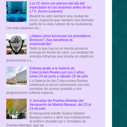
Los 22 cines con precios del día del
espectador en las sesiones antes de las
17 h. (lunes a jueves)
Madrid ha sido siempre una ciudad de
cines, espacios que siempre han formado
parte de la vida cultural de la ciudadanía.
Los más mayores rec...
¿Sabes cómo funcionan los prismáticos
térmicos? ¡Sus beneficios te
sorprenderán!
Todo lo que hay en el mundo produce
energía en forma de calor. La cantidad de
energía infrarroja que irradia un objeto es
proporcional a s...
Entrada gratis a la Galería de
Colecciones Reales por sus 3 años:
lunes 29 de junio y sábado 25 de julio
La Galería de las Colecciones Reales
celebrará su tercer aniversario con dos
jornadas de acceso gratuito y una
programación cultural especia...
V Jornadas de Puertas Abiertas del
Aeropuerto de Madrid-Barajas, del 20 al
24 de julio
El Aeropuerto Adolfo Suárez Madrid-
Barajas vuelve a abrir sus instalaciones
al público durante las V Jornadas de
Puertas Abiertas, que se ...