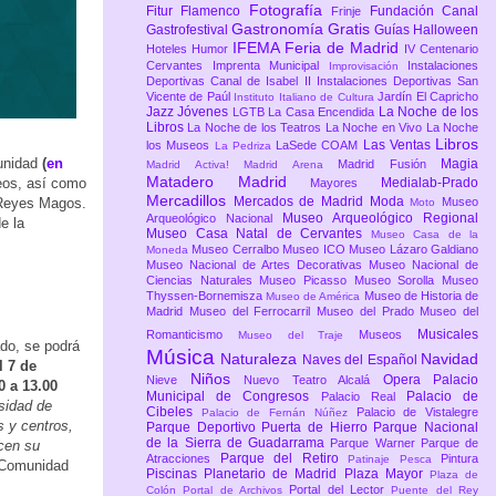
Fotografía
Fitur
Flamenco
Fundación Canal
Frinje
Gastronomía
Gratis
Gastrofestival
Guías
Halloween
IFEMA Feria de Madrid
Hoteles
Humor
IV Centenario
Cervantes
Imprenta Municipal
Instalaciones
Improvisación
Deportivas Canal de Isabel II
Instalaciones Deportivas San
Vicente de Paúl
Jardín El Capricho
Instituto Italiano de Cultura
Jazz
Jóvenes
La Noche de los
LGTB
La Casa Encendida
Libros
La Noche de los Teatros
La Noche en Vivo
La Noche
Libros
Las Ventas
los Museos
LaSede COAM
La Pedriza
unidad
(
en
Magia
Madrid Fusión
Madrid Activa!
Madrid Arena
Matadero Madrid
reos, así como
Medialab-Prado
Mayores
Mercadillos
Mercados de Madrid
Moda
 Reyes Magos.
Museo
Moto
Museo Arqueológico Regional
Arqueológico Nacional
e la
Museo Casa Natal de Cervantes
Museo Casa de la
Museo Cerralbo
Museo ICO
Museo Lázaro Galdiano
Moneda
Museo Nacional de Artes Decorativas
Museo Nacional de
Ciencias Naturales
Museo Picasso
Museo Sorolla
Museo
Thyssen-Bornemisza
Museo de Historia de
Museo de América
Madrid
Museo del Ferrocarril
Museo del Prado
Museo del
Musicales
Romanticismo
Museos
Museo del Traje
ado, se podrá
Música
Naturaleza
Navidad
Naves del Español
l 7 de
Niños
Opera
Palacio
Nieve
Nuevo Teatro Alcalá
0 a 13.00
Municipal de Congresos
Palacio de
Palacio Real
osidad de
Cibeles
Palacio de Vistalegre
Palacio de Fernán Núñez
s y centros,
Parque Deportivo Puerta de Hierro
Parque Nacional
de la Sierra de Guadarrama
Parque Warner
Parque de
cen su
Parque del Retiro
Atracciones
Pintura
Patinaje
Pesca
a Comunidad
Piscinas
Planetario de Madrid
Plaza Mayor
Plaza de
Portal del Lector
Colón
Portal de Archivos
Puente del Rey