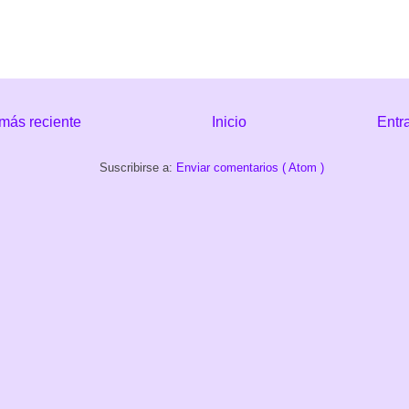
más reciente
Inicio
Entr
Suscribirse a:
Enviar comentarios ( Atom )