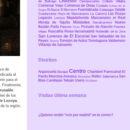
Chinchón
de Buitrago
Ciempozuelos
Collado Villalba
Colmenar Viejo
Colmenar de Oreja
Coslada
Cubas de la
Fuenlabrada
Getafe
El Atazar
El Berrueco
Galapagar
Sagra
Las Rozas
Guadarrama
Hoyo de Manzanares
La Cabrera
Leganés
Majadahonda
Manzanares el Real
Lozoya
Móstoles
Morata de Tajuña
Nuevo
Navalcarnero
Baztán
Parla
Pozuelo de Alarcón
Patones
Puentes
Pinto
Rascafría
Rivas-Vaciamadrid
Viejas
Robledillo de la Jara
San Lorenzo de El Escorial
San Sebastián de los
Reyes
Torrejón de Ardoz
Torrelaguna
Valdemoro
Titulcia
Villarejo de Salvanés
Distritos
iva de
Centro
Arganzuela
Chamberí
Fuencarral-El
Barajas
edicada al
Pardo
Moncloa-Aravaca
Retiro
San
Salamanca
Moratalaz
rte para el
Blas-Canillejas
Tetuán
Usera
Vicálvaro
o. Finalmente,
erusalén
Visitas última semana
iel de los
 de Lozoya
,
de la región.
¿Quieres recibir "ocio por madrid" en tu correo?