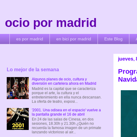
ocio por madrid
es por madrid
en bici por madrid
Este Blog
jueves, 
Lo mejor de la semana
Progr
Navid
Algunos planes de ocio, cultura y
diversión en cartelera ahora en Madrid
Madrid es la capital que se caracteriza
porque el arte, la cultura y el
entretenimiento en ella nunca descansan.
La oferta de teatro, exposi...
'2001. Una odisea en el espacio' vuelve a
la pantalla grande el 16 de abril
En 24 de las salas de Cinesa, en dos
sesiones, 18.30h y 21.30h ¿Quién no
recuerda la famosa imagen de un primate
lanzando victorioso al air...