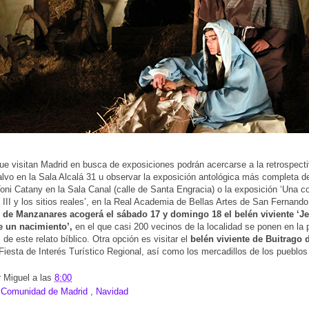
ue visitan Madrid en busca de exposiciones podrán acercarse a la retrospect
vo en la Sala Alcalá 31 u observar la exposición antológica más completa d
Toni Catany en la Sala Canal (calle de Santa Engracia) o la exposición ‘Una co
s III y los sitios reales’, en la Real Academia de Bellas Artes de San Fernand
lo de Manzanares acogerá el sábado 17 y domingo 18 el belén viviente ‘J
e un nacimiento’,
en el que casi 200 vecinos de la localidad se ponen en la p
de este relato bíblico. Otra opción es visitar el
belén viviente de Buitrago
Fiesta de Interés Turístico Regional, así como los mercadillos de los pueblos 
r
Miguel
a las
8:00
:
Comunidad de Madrid
,
Navidad