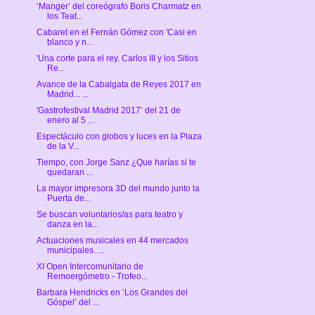
‘Manger’ del coreógrafo Boris Charmatz en
los Teat...
Cabaret en el Fernán Gómez con 'Casi en
blanco y n...
'Una corte para el rey. Carlos III y los Sitios
Re...
Avance de la Cabalgata de Reyes 2017 en
Madrid... ...
'Gastrofestival Madrid 2017’ del 21 de
enero al 5 ...
Espectáculo con globos y luces en la Plaza
de la V...
Tiempo, con Jorge Sanz ¿Que harías si te
quedaran ...
La mayor impresora 3D del mundo junto la
Puerta de...
Se buscan voluntarios/as para teatro y
danza en la...
Actuaciones musicales en 44 mercados
municipales. ...
XI Open Intercomunitario de
Remoergómetro - Trofeo...
Barbara Hendricks en ‘Los Grandes del
Góspel’ del ...