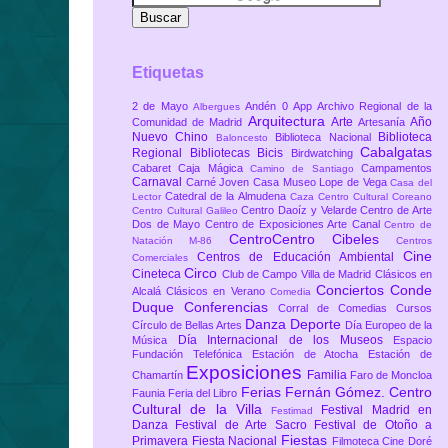
Etiquetas
2 de Mayo
Andén 0
App
Archivo Regional de la
Albergues
Arquitectura
Arte
Año
Comunidad de Madrid
Artesanía
Nuevo Chino
Biblioteca
Biblioteca Nacional
Baloncesto
Cabalgatas
Regional
Bibliotecas
Bicis
Birdwatching
Cabaret
Caja Mágica
Campamentos
Camino de Santiago
Carnaval
Carné Joven
Casa Museo Lope de Vega
Casa del
Catedral de la Almudena
Lector
Caza
Centro Cultural Coreano
Centro Daoíz y Velarde
Centro de Arte
Centro Cultural Galileo
Dos de Mayo
Centro de Exposiciones Arte Canal
Centro de
CentroCentro Cibeles
Natación M-86
Centros
Cine
Centros de Educación Ambiental
Comerciales
Circo
Cineteca
Club de Campo Villa de Madrid
Clásicos en
Conciertos
Conde
Alcalá
Clásicos en Verano
Comedia
Duque
Conferencias
Corral de Comedias
Cursos
Danza
Deporte
Círculo de Bellas Artes
Día Europeo de la
Día Internacional de los Museos
Música
Espacio
Fundación Telefónica
Estación de Atocha
Estación de
Exposiciones
Familia
Chamartín
Faro de Moncloa
Ferias
Fernán Gómez. Centro
Faunia
Feria del Libro
Cultural de la Villa
Festival Madrid en
Festimad
Danza
Festival de Arte Sacro
Festival de Otoño a
Fiestas
Primavera
Fiesta Nacional
Filmoteca Cine Doré