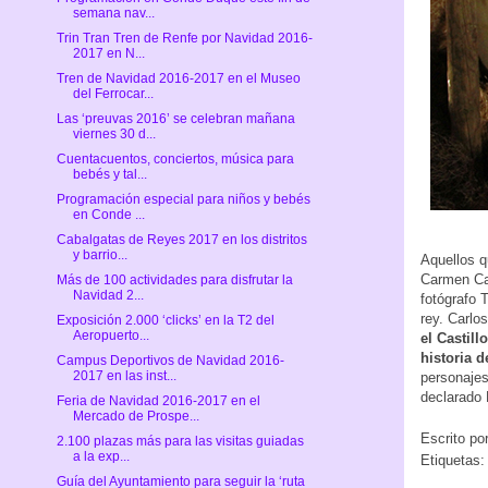
semana nav...
Trin Tran Tren de Renfe por Navidad 2016-
2017 en N...
Tren de Navidad 2016-2017 en el Museo
del Ferrocar...
Las ‘preuvas 2016’ se celebran mañana
viernes 30 d...
Cuentacuentos, conciertos, música para
bebés y tal...
Programación especial para niños y bebés
en Conde ...
Cabalgatas de Reyes 2017 en los distritos
y barrio...
Aquellos q
Carmen Cal
Más de 100 actividades para disfrutar la
Navidad 2...
fotógrafo 
rey. Carlo
Exposición 2.000 ‘clicks’ en la T2 del
Aeropuerto...
el Castil
historia d
Campus Deportivos de Navidad 2016-
2017 en las inst...
personajes 
declarado 
Feria de Navidad 2016-2017 en el
Mercado de Prospe...
Escrito po
2.100 plazas más para las visitas guiadas
a la exp...
Etiquetas
Guía del Ayuntamiento para seguir la ‘ruta