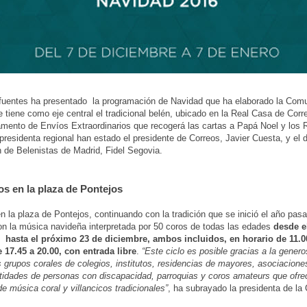
ifuentes ha presentado la programación de Navidad que ha elaborado la Com
 tiene como eje central el tradicional belén, ubicado en la Real Casa de Cor
mento de Envíos Extraordinarios que recogerá las cartas a Papá Noel y los
 presidenta regional han estado el presidente de Correos, Javier Cuesta, y el d
 de Belenistas de Madrid, Fidel Segovia.
os en la plaza de Pontejos
 la plaza de Pontejos, continuando con la tradición que se inició el año pas
con la música navideña interpretada por 50 coros de todas las edades
desde e
 hasta el próximo 23 de diciembre, ambos incluidos, en horario de 11.0
 17.45 a 20.00, con entrada libre
.
“Este ciclo es posible gracias a la gener
grupos corales de colegios, institutos, residencias de mayores, asociacione
tidades de personas con discapacidad, parroquias y coros amateurs que ofre
de música coral y villancicos tradicionales”
, ha subrayado la presidenta de l