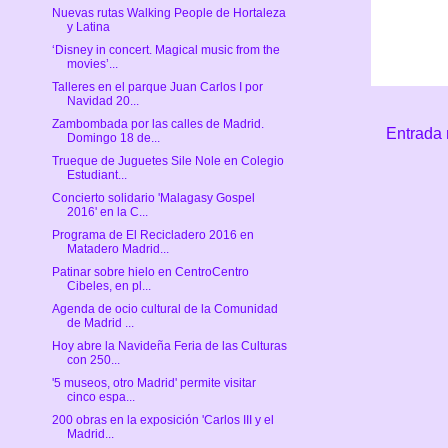
Nuevas rutas Walking People de Hortaleza
y Latina
‘Disney in concert. Magical music from the
movies’...
Talleres en el parque Juan Carlos I por
Navidad 20...
Zambombada por las calles de Madrid.
Entrada 
Domingo 18 de...
Trueque de Juguetes Sile Nole en Colegio
Estudiant...
Concierto solidario 'Malagasy Gospel
2016' en la C...
Programa de El Recicladero 2016 en
Matadero Madrid...
Patinar sobre hielo en CentroCentro
Cibeles, en pl...
Agenda de ocio cultural de la Comunidad
de Madrid ...
Hoy abre la Navideña Feria de las Culturas
con 250...
'5 museos, otro Madrid' permite visitar
cinco espa...
200 obras en la exposición 'Carlos III y el
Madrid...