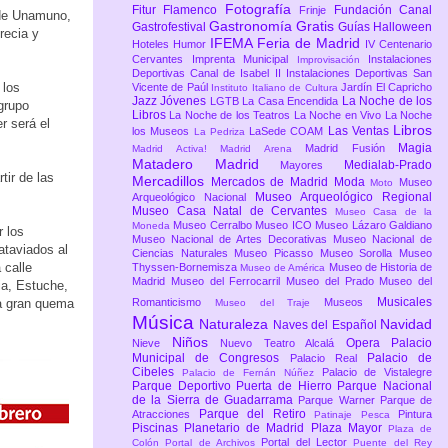
Fotografía
Fitur
Flamenco
Fundación Canal
Frinje
 de Unamuno,
Gastronomía
Gratis
Gastrofestival
Guías
Halloween
recia y
IFEMA Feria de Madrid
Hoteles
Humor
IV Centenario
Cervantes
Imprenta Municipal
Instalaciones
Improvisación
Deportivas Canal de Isabel II
Instalaciones Deportivas San
 los
Vicente de Paúl
Jardín El Capricho
Instituto Italiano de Cultura
Jazz
Jóvenes
La Noche de los
LGTB
La Casa Encendida
 grupo
Libros
La Noche de los Teatros
La Noche en Vivo
La Noche
r será el
Libros
Las Ventas
los Museos
LaSede COAM
La Pedriza
Magia
Madrid Fusión
Madrid Activa!
Madrid Arena
Matadero Madrid
Medialab-Prado
Mayores
tir de las
Mercadillos
Mercados de Madrid
Moda
Museo
Moto
Museo Arqueológico Regional
Arqueológico Nacional
Museo Casa Natal de Cervantes
Museo Casa de la
Museo Cerralbo
Museo ICO
Museo Lázaro Galdiano
Moneda
 los
Museo Nacional de Artes Decorativas
Museo Nacional de
ataviados al
Ciencias Naturales
Museo Picasso
Museo Sorolla
Museo
 calle
Thyssen-Bornemisza
Museo de Historia de
Museo de América
Madrid
Museo del Ferrocarril
Museo del Prado
Museo del
ia, Estuche,
Musicales
 la gran quema
Romanticismo
Museos
Museo del Traje
Música
Naturaleza
Navidad
Naves del Español
Niños
Opera
Palacio
Nieve
Nuevo Teatro Alcalá
Municipal de Congresos
Palacio de
Palacio Real
Cibeles
Palacio de Vistalegre
Palacio de Fernán Núñez
Parque Deportivo Puerta de Hierro
Parque Nacional
de la Sierra de Guadarrama
Parque Warner
Parque de
Parque del Retiro
Atracciones
Pintura
Patinaje
Pesca
Piscinas
Planetario de Madrid
Plaza Mayor
Plaza de
Portal del Lector
Colón
Portal de Archivos
Puente del Rey