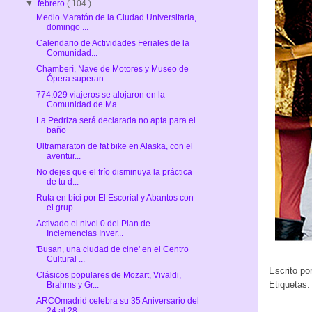
▼
febrero
( 104 )
Medio Maratón de la Ciudad Universitaria,
domingo ...
Calendario de Actividades Feriales de la
Comunidad...
Chamberí, Nave de Motores y Museo de
Ópera superan...
774.029 viajeros se alojaron en la
Comunidad de Ma...
La Pedriza será declarada no apta para el
baño
Ultramaraton de fat bike en Alaska, con el
aventur...
No dejes que el frío disminuya la práctica
de tu d...
Ruta en bici por El Escorial y Abantos con
el grup...
Activado el nivel 0 del Plan de
Inclemencias Inver...
'Busan, una ciudad de cine' en el Centro
Cultural ...
Escrito po
Clásicos populares de Mozart, Vivaldi,
Etiquetas
Brahms y Gr...
ARCOmadrid celebra su 35 Aniversario del
24 al 28 ...