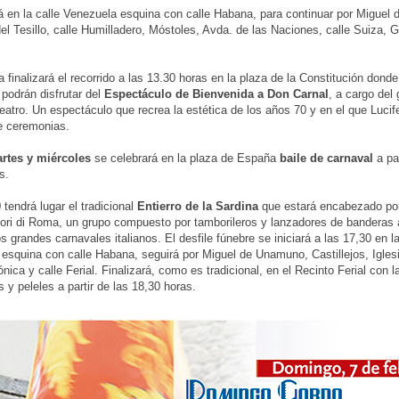
en la calle Venezuela esquina con calle Habana, para continuar por Miguel
el Tesillo, calle Humilladero, Móstoles, Avda. de las Naciones, calle Suiza, G
a finalizará el recorrido a las 13.30 horas en la plaza de la Constitución donde
 podrán disfrutar del
Espectáculo de Bienvenida a Don Carnal
, a cargo del
eatro. Un espectáculo que recrea la estética de los años 70 y en el que Lucife
e ceremonias.
rtes y miércoles
se celebrará en la plaza de España
baile de carnaval
a par
s.
 tendrá lugar el tradicional
Entierro de la Sardina
que estará encabezado por
ori di Roma, un grupo compuesto por tamborileros y lanzadores de banderas 
os grandes carnavales italianos. El desfile fúnebre se iniciará a las 17,30 en la
esquina con calle Habana, seguirá por Miguel de Unamuno, Castillejos, Igles
ónica y calle Ferial. Finalizará, como es tradicional, en el Recinto Ferial con
s y peleles a partir de las 18,30 horas.