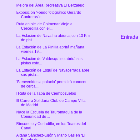
Mejora del Área Recreativa El Berzalejo
Exposición 'Fondo fotográfico Gerardo
Contreras' e...
Ruta en bici de Colmenar Viejo a
Cercedilla con el...
La Estación de Navafria abierta, con 13 Km
Entrada 
de pist...
La Estación de La Pinilla abrirá mañana
viernes 19...
La Estación de Valdesquí no abrirá sus
pistas este...
La Estación de Esquí de Navacerrada abre
sus pista...
‘Bienvenidos a palacio’ permitirá conocer
de cerca...
I Ruta de la Tapa de Ciempozuelos
III Carrera Solidaria Club de Campo Villa
de Madrid
Nace la Escuela de Tauromaquia de la
Comunidad de ...
Rinconete y Cortadillo, en los Teatros del
Canal
Aitana Sánchez-Gijón y Mario Gas en ‘El
Puente de ...