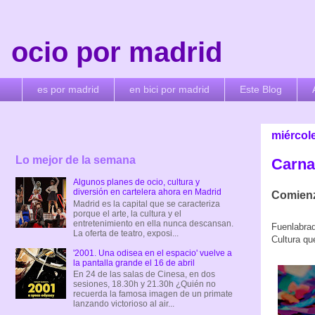
ocio por madrid
es por madrid
en bici por madrid
Este Blog
miércole
Lo mejor de la semana
Carnav
Algunos planes de ocio, cultura y
diversión en cartelera ahora en Madrid
Comienz
Madrid es la capital que se caracteriza
porque el arte, la cultura y el
entretenimiento en ella nunca descansan.
Fuenlabrad
La oferta de teatro, exposi...
Cultura que
'2001. Una odisea en el espacio' vuelve a
la pantalla grande el 16 de abril
En 24 de las salas de Cinesa, en dos
sesiones, 18.30h y 21.30h ¿Quién no
recuerda la famosa imagen de un primate
lanzando victorioso al air...