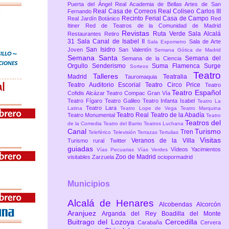
Puerta del Ángel
Real Academia de Bellas Artes de San
Real Casa de Correos
Real Coliseo Carlos III
Fernando
Recinto Ferial Casa de Campo
Real Jardín Botánico
Red
Itiner
Red de Teatros de la Comunidad de Madrid
Revistas
Ruta Verde
Sala Alcalá
Restaurantes
Retiro
31
Sala Canal de Isabel II
Sala de Arte
Sala Expometro
San Isidro
Joven
San Valentín
Semana Gótica de Madrid
Semana Santa
Semana del
Semana de la Ciencia
Orgullo
Senderismo
Suma Flamenca
Surge
Sorteos
Teatro
Talleres
Madrid
Teatralia
Tauromaquia
Teatro Auditorio Escorial
Teatro Circo Price
Teatro
Teatro Español
Cofidis Alcázar
Teatro Compac Gran Vía
Teatro Fígaro
Teatro Galileo
Teatro Infanta Isabel
Teatro La
Teatro Lara
Latina
Teatro Lope de Vega
Teatro Marquina
Teatro Real
Teatro de la Abadía
Teatro Monumental
Teatro
Teatros del
de la Comedia
Teatro del Barrio
Teatros Luchana
Canal
Turismo
Tren
Teleférico
Televisión
Terrazas
Tertulias
Visitas
Veranos de la Villa
Turismo rural
Twitter
guiadas
Vídeos
Yacimientos
Vías Pecuarias
Vías Verdes
Zoo de Madrid
visitables
Zarzuela
ociopormadrid
Municipios
Alcalá de Henares
Alcobendas
Alcorcón
Aranjuez
Arganda del Rey
Boadilla del Monte
Buitrago del Lozoya
Cercedilla
Carabaña
Cervera