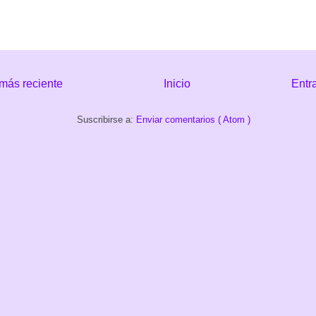
más reciente
Inicio
Entr
Suscribirse a:
Enviar comentarios ( Atom )