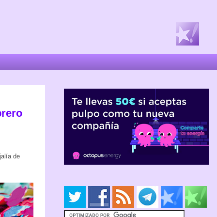
brero
alía de