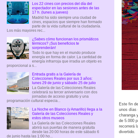
Los 22 cines con precios del día del
espectador en las sesiones antes de las
17 h. (lunes a jueves)
Madrid ha sido siempre una ciudad de
cines, espacios que siempre han formado
parte de la vida cultural de la ciudadanía.
Los más mayores rec...
¿Sabes cómo funcionan los prismáticos
térmicos? ¡Sus beneficios te
sorprenderán!
Todo lo que hay en el mundo produce
energía en forma de calor. La cantidad de
energía infrarroja que irradia un objeto es
proporcional a s...
Entrada gratis a la Galería de
Colecciones Reales por sus 3 años:
lunes 29 de junio y sábado 25 de julio
La Galería de las Colecciones Reales
celebrará su tercer aniversario con dos
jornadas de acceso gratuito y una
programación cultural especia...
Este fin d
La Noche en Blanco (y Amarillo) llega a la
unos días 
Galería de las Colecciones Reales y
charanga y
estos otros museos
de 5.000 p
La Galería de las Colecciones Reales
recorrerá l
abrirá sus puertas de manera gratuita
divertido.
desde las 20:00 horas de este sábado 6
de junio hasta las 1:00 ho...