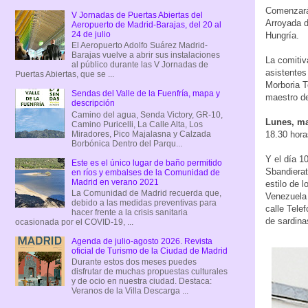
Comenzará 
V Jornadas de Puertas Abiertas del
Arroyada d
Aeropuerto de Madrid-Barajas, del 20 al
24 de julio
Hungría.
El Aeropuerto Adolfo Suárez Madrid-
Barajas vuelve a abrir sus instalaciones
La comitiv
al público durante las V Jornadas de
asistentes
Puertas Abiertas, que se ...
Morboria T
Sendas del Valle de la Fuenfría, mapa y
maestro d
descripción
Camino del agua, Senda Victory, GR-10,
Lunes, ma
Camino Puricelli, La Calle Alta, Los
Miradores, Pico Majalasna y Calzada
18.30 hora
Borbónica Dentro del Parqu...
Y el día 10
Este es el único lugar de baño permitido
Sbandierat
en ríos y embalses de la Comunidad de
Madrid en verano 2021
estilo de l
La Comunidad de Madrid recuerda que,
Venezuela 
debido a las medidas preventivas para
calle Telef
hacer frente a la crisis sanitaria
de sardina
ocasionada por el COVID-19, ...
Agenda de julio-agosto 2026. Revista
oficial de Turismo de la Ciudad de Madrid
Durante estos dos meses puedes
disfrutar de muchas propuestas culturales
y de ocio en nuestra ciudad. Destaca:
Veranos de la Villa Descarga ...