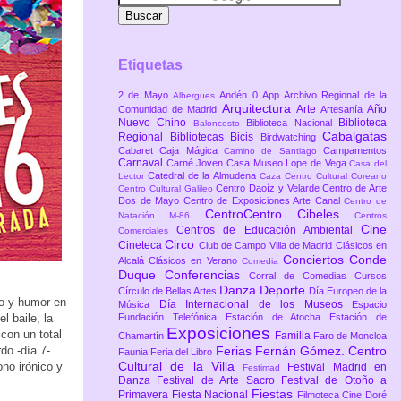
Etiquetas
2 de Mayo
Andén 0
App
Archivo Regional de la
Albergues
Arquitectura
Arte
Año
Comunidad de Madrid
Artesanía
Nuevo Chino
Biblioteca
Biblioteca Nacional
Baloncesto
Cabalgatas
Regional
Bibliotecas
Bicis
Birdwatching
Cabaret
Caja Mágica
Campamentos
Camino de Santiago
Carnaval
Carné Joven
Casa Museo Lope de Vega
Casa del
Catedral de la Almudena
Lector
Caza
Centro Cultural Coreano
Centro Daoíz y Velarde
Centro de Arte
Centro Cultural Galileo
Dos de Mayo
Centro de Exposiciones Arte Canal
Centro de
CentroCentro Cibeles
Natación M-86
Centros
Cine
Centros de Educación Ambiental
Comerciales
Circo
Cineteca
Club de Campo Villa de Madrid
Clásicos en
Conciertos
Conde
Alcalá
Clásicos en Verano
Comedia
Duque
Conferencias
Corral de Comedias
Cursos
Danza
Deporte
Círculo de Bellas Artes
Día Europeo de la
io y humor en
Día Internacional de los Museos
Música
Espacio
l baile, la
Fundación Telefónica
Estación de Atocha
Estación de
Exposiciones
con un total
Familia
Chamartín
Faro de Moncloa
do -día 7-
Ferias
Fernán Gómez. Centro
Faunia
Feria del Libro
Cultural de la Villa
ono irónico y
Festival Madrid en
Festimad
Danza
Festival de Arte Sacro
Festival de Otoño a
Fiestas
Primavera
Fiesta Nacional
Filmoteca Cine Doré