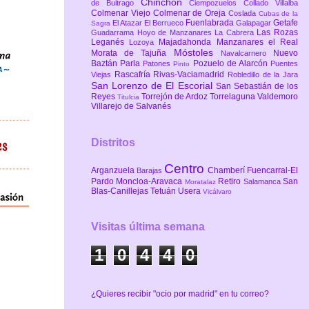
Chinchón
de Buitrago
Ciempozuelos
Collado Villalba
Colmenar Viejo
Colmenar de Oreja
Coslada
Cubas de la
Fuenlabrada
Getafe
El Atazar
El Berrueco
Galapagar
Sagra
Las Rozas
Guadarrama
Hoyo de Manzanares
La Cabrera
Leganés
Majadahonda
Manzanares el Real
Lozoya
Móstoles
Morata de Tajuña
Nuevo
Navalcarnero
Baztán
Parla
Pozuelo de Alarcón
Patones
Puentes
Pinto
Rascafría
Rivas-Vaciamadrid
Viejas
Robledillo de la Jara
San Lorenzo de El Escorial
San Sebastián de los
Reyes
Torrejón de Ardoz
Torrelaguna
Valdemoro
Titulcia
Villarejo de Salvanés
Distritos
Centro
Arganzuela
Chamberí
Fuencarral-El
Barajas
Pardo
Moncloa-Aravaca
Retiro
San
Salamanca
Moratalaz
Blas-Canillejas
Tetuán
Usera
Vicálvaro
Visitas última semana
1
0
4
4
0
¿Quieres recibir "ocio por madrid" en tu correo?