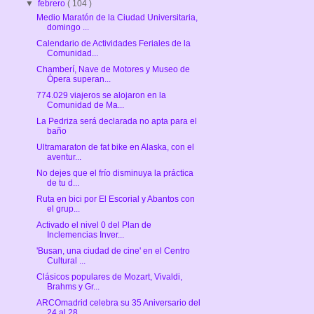
▼
febrero
( 104 )
Medio Maratón de la Ciudad Universitaria,
domingo ...
Calendario de Actividades Feriales de la
Comunidad...
Chamberí, Nave de Motores y Museo de
Ópera superan...
774.029 viajeros se alojaron en la
Comunidad de Ma...
La Pedriza será declarada no apta para el
baño
Ultramaraton de fat bike en Alaska, con el
aventur...
No dejes que el frío disminuya la práctica
de tu d...
Ruta en bici por El Escorial y Abantos con
el grup...
Activado el nivel 0 del Plan de
Inclemencias Inver...
'Busan, una ciudad de cine' en el Centro
Cultural ...
Clásicos populares de Mozart, Vivaldi,
Brahms y Gr...
ARCOmadrid celebra su 35 Aniversario del
24 al 28 ...