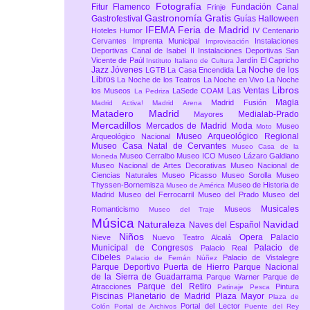
Fotografía
Fitur
Flamenco
Fundación Canal
Frinje
Gastronomía
Gratis
Gastrofestival
Guías
Halloween
IFEMA Feria de Madrid
Hoteles
Humor
IV Centenario
Cervantes
Imprenta Municipal
Instalaciones
Improvisación
Deportivas Canal de Isabel II
Instalaciones Deportivas San
Vicente de Paúl
Jardín El Capricho
Instituto Italiano de Cultura
Jazz
Jóvenes
La Noche de los
LGTB
La Casa Encendida
Libros
La Noche de los Teatros
La Noche en Vivo
La Noche
Libros
Las Ventas
los Museos
LaSede COAM
La Pedriza
Magia
Madrid Fusión
Madrid Activa!
Madrid Arena
Matadero Madrid
Medialab-Prado
Mayores
Mercadillos
Mercados de Madrid
Moda
Museo
Moto
Museo Arqueológico Regional
Arqueológico Nacional
Museo Casa Natal de Cervantes
Museo Casa de la
Museo Cerralbo
Museo ICO
Museo Lázaro Galdiano
Moneda
Museo Nacional de Artes Decorativas
Museo Nacional de
Ciencias Naturales
Museo Picasso
Museo Sorolla
Museo
Thyssen-Bornemisza
Museo de Historia de
Museo de América
Madrid
Museo del Ferrocarril
Museo del Prado
Museo del
Musicales
Romanticismo
Museos
Museo del Traje
Música
Naturaleza
Navidad
Naves del Español
Niños
Opera
Palacio
Nieve
Nuevo Teatro Alcalá
Municipal de Congresos
Palacio de
Palacio Real
Cibeles
Palacio de Vistalegre
Palacio de Fernán Núñez
Parque Deportivo Puerta de Hierro
Parque Nacional
de la Sierra de Guadarrama
Parque Warner
Parque de
Parque del Retiro
Atracciones
Pintura
Patinaje
Pesca
Piscinas
Planetario de Madrid
Plaza Mayor
Plaza de
Portal del Lector
Colón
Portal de Archivos
Puente del Rey