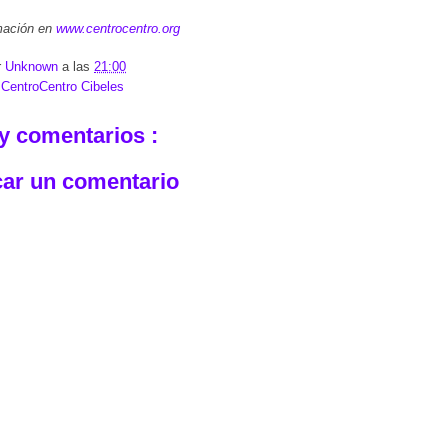
mación en
www.centrocentro.org
r
Unknown
a las
21:00
:
CentroCentro Cibeles
y comentarios :
car un comentario