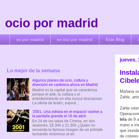
ocio por madrid
es por madrid
en bici por madrid
Este Blog
jueves, 
Lo mejor de la semana
Insta
Cibel
Algunos planes de ocio, cultura y
diversión en cartelera ahora en Madrid
Madrid es la capital que se caracteriza
Mañana se 
porque el arte, la cultura y el
Zahle, art
entretenimiento en ella nunca descansan.
La oferta de teatro, exposi...
Zahle inte
'2001. Una odisea en el espacio' vuelve a
Operacion
la pantalla grande el 16 de abril
tela
de 9 a
En 24 de las salas de Cinesa, en dos
mano e ins
sesiones, 18.30h y 21.30h ¿Quién no
recuerda la famosa imagen de un primate
que inunda
lanzando victorioso al air...
de colores 