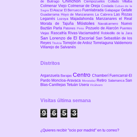
Chinchón
de Buitrago
Ciempozuelos
Collado Villalba
Colmenar Viejo
Colmenar de Oreja
Coslada
Cubas de la
Fuenlabrada
Getafe
El Atazar
El Berrueco
Galapagar
Sagra
Las Rozas
Guadarrama
Hoyo de Manzanares
La Cabrera
Leganés
Majadahonda
Manzanares el Real
Lozoya
Móstoles
Morata de Tajuña
Nuevo
Navalcarnero
Baztán
Parla
Pozuelo de Alarcón
Patones
Puentes
Pinto
Rascafría
Rivas-Vaciamadrid
Viejas
Robledillo de la Jara
San Lorenzo de El Escorial
San Sebastián de los
Reyes
Torrejón de Ardoz
Torrelaguna
Valdemoro
Titulcia
Villarejo de Salvanés
Distritos
Centro
Arganzuela
Chamberí
Fuencarral-El
Barajas
Pardo
Moncloa-Aravaca
Retiro
San
Salamanca
Moratalaz
Blas-Canillejas
Tetuán
Usera
Vicálvaro
Visitas última semana
9
6
5
3
¿Quieres recibir "ocio por madrid" en tu correo?