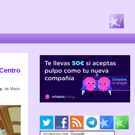
oCentro
p
, de Maria