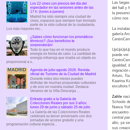
Las largas 
Los 22 cines con precios del día del
del hall y
espectador en las sesiones antes de las
17 h. (lunes a jueves)
la presenc
Madrid ha sido siempre una ciudad de
cómo nos 
cines, espacios que siempre han formado
parte de la vida cultural de la ciudadanía.
La instala
Los más mayores rec...
galería Ar
¿Sabes cómo funcionan los prismáticos
CentroCent
térmicos? ¡Sus beneficios te
sorprenderán!
UpUpUpU
Todo lo que hay en el mundo produce
energía en forma de calor. La cantidad de
puede ver 
energía infrarroja que irradia un objeto es
CentroCen
proporcional a s...
igualdad
, 
Agenda de julio-agosto 2026. Revista
migración 
oficial de Turismo de la Ciudad de Madrid
Arturo,
Tou
Durante estos dos meses puedes
Kaarina K
disfrutar de muchas propuestas culturales
escultora 
y de ocio en nuestra ciudad. Destaca:
Veranos de la Villa Descarga ...
Zahle
nac
Entrada gratis a la Galería de
Schools d
Colecciones Reales por sus 3 años:
Nueva York
lunes 29 de junio y sábado 25 de julio
La Galería de las Colecciones Reales
encuentro 
celebrará su tercer aniversario con dos
central pa
jornadas de acceso gratuito y una
alto, ya s
programación cultural especia...
sus creaci