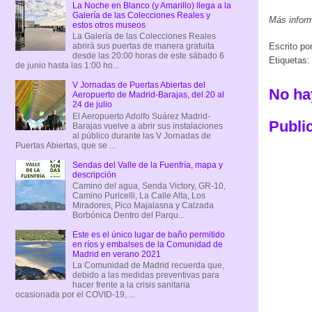
La Noche en Blanco (y Amarillo) llega a la
Galería de las Colecciones Reales y
Más infor
estos otros museos
La Galería de las Colecciones Reales
abrirá sus puertas de manera gratuita
Escrito po
desde las 20:00 horas de este sábado 6
Etiquetas
de junio hasta las 1:00 ho...
V Jornadas de Puertas Abiertas del
No ha
Aeropuerto de Madrid-Barajas, del 20 al
24 de julio
El Aeropuerto Adolfo Suárez Madrid-
Publi
Barajas vuelve a abrir sus instalaciones
al público durante las V Jornadas de
Puertas Abiertas, que se ...
Sendas del Valle de la Fuenfría, mapa y
descripción
Camino del agua, Senda Victory, GR-10,
Camino Puricelli, La Calle Alta, Los
Miradores, Pico Majalasna y Calzada
Borbónica Dentro del Parqu...
Este es el único lugar de baño permitido
en ríos y embalses de la Comunidad de
Madrid en verano 2021
La Comunidad de Madrid recuerda que,
debido a las medidas preventivas para
hacer frente a la crisis sanitaria
ocasionada por el COVID-19, ...