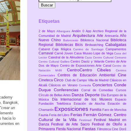
Etiquetas
2 de Mayo
Andén 0
App
Archivo Regional de la
Albergues
Arquitectura
Arte
Año
Comunidad de Madrid
Artesanía
Nuevo Chino
Biblioteca
Biblioteca Nacional
Baloncesto
Cabalgatas
Regional
Bibliotecas
Bicis
Birdwatching
Cabaret
Caja Mágica
Campamentos
Camino de Santiago
Carnaval
Carné Joven
Casa Museo Lope de Vega
Casa del
Catedral de la Almudena
Lector
Caza
Centro Cultural Coreano
Centro Daoíz y Velarde
Centro de Arte
Centro Cultural Galileo
Dos de Mayo
Centro de Exposiciones Arte Canal
Centro de
CentroCentro Cibeles
Natación M-86
Centros
Cine
Centros de Educación Ambiental
Comerciales
Circo
Cineteca
Club de Campo Villa de Madrid
Clásicos en
Conciertos
Conde
Alcalá
Clásicos en Verano
Comedia
Duque
Conferencias
Corral de Comedias
Cursos
Danza
Deporte
Círculo de Bellas Artes
Día Europeo de la
 Academy
Día Internacional de los Museos
Música
Espacio
o, Bangkok,
Fundación Telefónica
Estación de Atocha
Estación de
"crear un
Exposiciones
Familia
Chamartín
Faro de Moncloa
elemento
Ferias
Fernán Gómez. Centro
Faunia
Feria del Libro
 hacia lo
Cultural de la Villa
Festival Madrid en
Festimad
currentes en
Danza
Festival de Arte Sacro
Festival de Otoño a
Fiestas
Primavera
Fiesta Nacional
Filmoteca Cine Doré