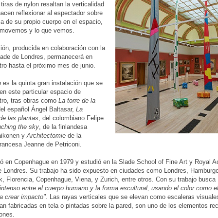
tiras de nylon resaltan la verticalidad
 hacen reflexionar al espectador sobre
ia de su propio cuerpo en el espacio,
movemos y lo que vemos.
ción, producida en colaboración con la
cade de Londres, permanecerá en
ro hasta el próximo mes de junio.
p
es la quinta gran instalación que se
en este particular espacio de
tro, tras obras como
La torre de la
del español Ángel Baltasar,
La
de las plantas
, del colombiano Felipe
ching the sky
, de la finlandesa
aikonen y
Architectomie
de la
francesa Jeanne de Petriconi.
ió en Copenhague en 1979 y estudió en la Slade School of Fine Art y Royal
e Londres. Su trabajo ha sido expuesto en ciudades como Londres, Hamburg
, Florencia, Copenhague, Viena, y Zurich, entre otros. Con su trabajo busca
intenso entre el cuerpo humano y la forma escultural, usando el color como 
ra crear impacto"
. Las rayas verticales que se elevan como escaleras visuales
ean fabricadas en tela o pintadas sobre la pared, son uno de los elementos re
ones.