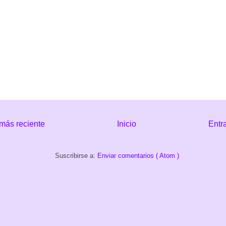
más reciente
Inicio
Entr
Suscribirse a:
Enviar comentarios ( Atom )