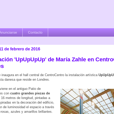
Anunciarse
Contacto
11 de febrero de 2016
lación 'UpUpUpUp' de María Zahle en Centr
es
inaugura en el hall central de CentroCentro la instalación artística
UpUpUpU
ista danesa que reside en Londres.
rviene en el antiguo Patio de
es con
cuatro grandes piezas de
 16 metros de longitud, pintadas a
piradas en la decoración del edificio,
n de luminosidad el espacio a través
rosas, azules y amarillos brillantes.