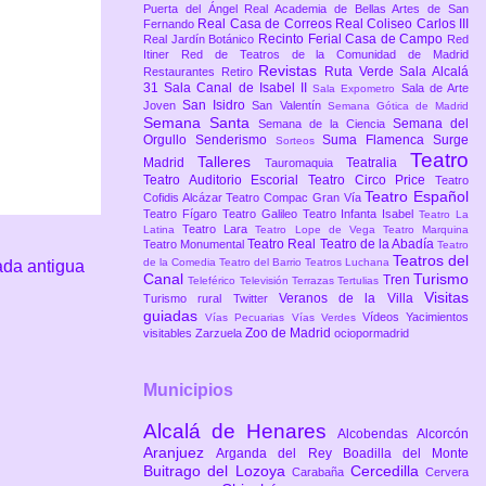
Puerta del Ángel
Real Academia de Bellas Artes de San
Real Casa de Correos
Real Coliseo Carlos III
Fernando
Recinto Ferial Casa de Campo
Real Jardín Botánico
Red
Itiner
Red de Teatros de la Comunidad de Madrid
Revistas
Ruta Verde
Sala Alcalá
Restaurantes
Retiro
31
Sala Canal de Isabel II
Sala de Arte
Sala Expometro
San Isidro
Joven
San Valentín
Semana Gótica de Madrid
Semana Santa
Semana del
Semana de la Ciencia
Orgullo
Senderismo
Suma Flamenca
Surge
Sorteos
Teatro
Talleres
Madrid
Teatralia
Tauromaquia
Teatro Auditorio Escorial
Teatro Circo Price
Teatro
Teatro Español
Cofidis Alcázar
Teatro Compac Gran Vía
Teatro Fígaro
Teatro Galileo
Teatro Infanta Isabel
Teatro La
Teatro Lara
Latina
Teatro Lope de Vega
Teatro Marquina
Teatro Real
Teatro de la Abadía
Teatro Monumental
Teatro
Teatros del
de la Comedia
Teatro del Barrio
Teatros Luchana
ada antigua
Canal
Turismo
Tren
Teleférico
Televisión
Terrazas
Tertulias
Visitas
Veranos de la Villa
Turismo rural
Twitter
guiadas
Vídeos
Yacimientos
Vías Pecuarias
Vías Verdes
Zoo de Madrid
visitables
Zarzuela
ociopormadrid
Municipios
Alcalá de Henares
Alcobendas
Alcorcón
Aranjuez
Arganda del Rey
Boadilla del Monte
Buitrago del Lozoya
Cercedilla
Carabaña
Cervera