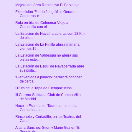
Mejora del Área Recreativa El Berzalejo
Exposición 'Fondo fotográfico Gerardo
Contreras' e...
Ruta en bici de Colmenar Viejo a
Cercedilla con el...
La Estación de Navafria abierta, con 13 Km
de pist...
La Estación de La Pinilla abrirá mañana
viernes 19...
La Estación de Valdesquí no abrirá sus
pistas este...
La Estación de Esquí de Navacerrada abre
sus pista...
‘Bienvenidos a palacio’ permitirá conocer
de cerca...
I Ruta de la Tapa de Ciempozuelos
III Carrera Solidaria Club de Campo Villa
de Madrid
Nace la Escuela de Tauromaquia de la
Comunidad de ...
Rinconete y Cortadillo, en los Teatros del
Canal
Aitana Sánchez-Gijón y Mario Gas en ‘El
Puente de ...