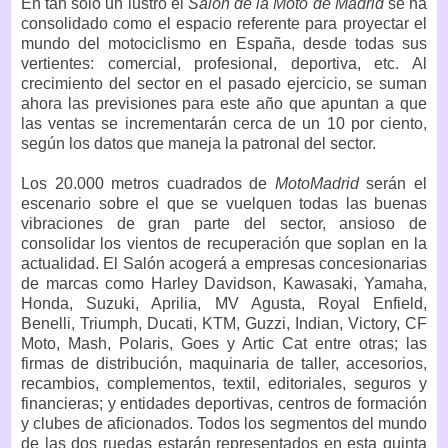
En tan solo un lustro el
Salón de la Moto de Madrid
se ha
consolidado como el espacio referente para proyectar el
mundo del motociclismo en España, desde todas sus
vertientes: comercial, profesional, deportiva, etc. Al
crecimiento del sector en el pasado ejercicio, se suman
ahora las previsiones para este año que apuntan a que
las ventas se incrementarán cerca de un 10 por ciento,
según los datos que maneja la patronal del sector.
Los 20.000 metros cuadrados de
MotoMadrid
serán el
escenario sobre el que se vuelquen todas las buenas
vibraciones de gran parte del sector, ansioso de
consolidar los vientos de recuperación que soplan en la
actualidad. El Salón acogerá a empresas concesionarias
de marcas como Harley Davidson, Kawasaki, Yamaha,
Honda, Suzuki, Aprilia, MV Agusta, Royal Enfield,
Benelli, Triumph, Ducati, KTM, Guzzi, Indian, Victory, CF
Moto, Mash, Polaris, Goes y Artic Cat entre otras; las
firmas de distribución, maquinaria de taller, accesorios,
recambios, complementos, textil, editoriales, seguros y
financieras; y entidades deportivas, centros de formación
y clubes de aficionados. Todos los segmentos del mundo
de las dos ruedas estarán representados en esta quinta