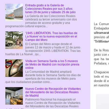
Entrada gratis a la Galería de
Colecciones Reales por sus 3 años:
lunes 29 de junio y sábado 25 de julio
La Galería de las Colecciones Reales
celebrará su tercer aniversario con dos
jornadas de acceso gratuito y una
La Comuni
programación cultural especia...
Embajador
ultramara
'1945. LIBÉRATION. Tras las huellas de
La Nueve' es la nueva exposición en el
previsto a
Campo del Moro
’TriWinte
El Campo del Moro acoge desde el
jueves 12 de marzo y hasta el 12 de junio
De la Rosa
la exposición 1945. LIBÉRATION. Tras las
huellas de La Nueve , qu...
junto con 
que ha te
Visita en Semana Santa a los 5 museos
Peñalara,
de Metro de Madrid con incripción previa
online
La Comunidad de Madrid ampliará
Chaguaced
durante toda la Semana Santa los días de
todo el mu
apertura de los museos de Metro para
donde él e
que los ciudadanos puedan cono...
en nuestra
Nuevo Centro de Recepción de Visitantes
del Monasterio de las Descalzas Reales
de Madrid
Patrimonio Nacional ha inaugurado el
nuevo Centro de Recepción de Visitantes
del Monasterio de las Descalzas Reales