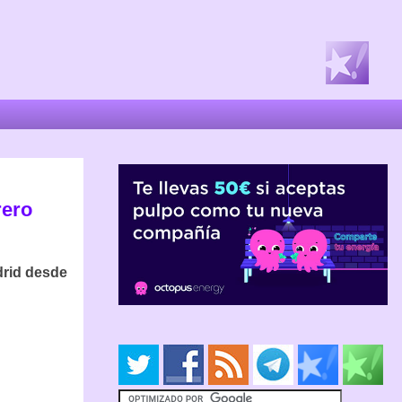
rero
drid desde