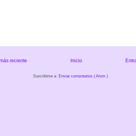
más reciente
Inicio
Entr
Suscribirse a:
Enviar comentarios ( Atom )