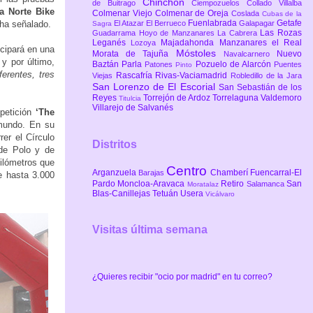
Chinchón
de Buitrago
Ciempozuelos
Collado Villalba
ra Norte Bike
Colmenar Viejo
Colmenar de Oreja
Coslada
Cubas de la
Fuenlabrada
Getafe
El Atazar
El Berrueco
Galapagar
ha señalado.
Sagra
Las Rozas
Guadarrama
Hoyo de Manzanares
La Cabrera
Leganés
Majadahonda
Manzanares el Real
Lozoya
icipará en una
Móstoles
Morata de Tajuña
Nuevo
Navalcarnero
y por último,
Baztán
Parla
Pozuelo de Alarcón
Patones
Puentes
Pinto
ferentes, tres
Rascafría
Rivas-Vaciamadrid
Viejas
Robledillo de la Jara
San Lorenzo de El Escorial
San Sebastián de los
Reyes
Torrejón de Ardoz
Torrelaguna
Valdemoro
Titulcia
Villarejo de Salvanés
mpetición
‘The
 mundo. En su
er el Círculo
Distritos
 de Polo y de
kilómetros que
Centro
Arganzuela
Chamberí
Fuencarral-El
Barajas
e hasta 3.000
Pardo
Moncloa-Aravaca
Retiro
San
Salamanca
Moratalaz
Blas-Canillejas
Tetuán
Usera
Vicálvaro
Visitas última semana
¿Quieres recibir "ocio por madrid" en tu correo?