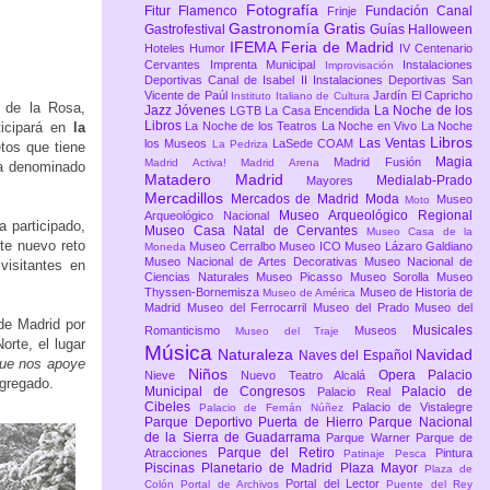
Fotografía
Fitur
Flamenco
Fundación Canal
Frinje
Gastronomía
Gratis
Gastrofestival
Guías
Halloween
IFEMA Feria de Madrid
Hoteles
Humor
IV Centenario
Cervantes
Imprenta Municipal
Instalaciones
Improvisación
Deportivas Canal de Isabel II
Instalaciones Deportivas San
Vicente de Paúl
Jardín El Capricho
Instituto Italiano de Cultura
 de la Rosa,
Jazz
Jóvenes
La Noche de los
LGTB
La Casa Encendida
Libros
ticipará en
la
La Noche de los Teatros
La Noche en Vivo
La Noche
Libros
Las Ventas
los Museos
LaSede COAM
La Pedriza
etos que tiene
Magia
Madrid Fusión
Madrid Activa!
Madrid Arena
 ha denominado
Matadero Madrid
Medialab-Prado
Mayores
Mercadillos
Mercados de Madrid
Moda
Museo
Moto
Museo Arqueológico Regional
Arqueológico Nacional
 participado,
Museo Casa Natal de Cervantes
Museo Casa de la
te nuevo reto
Museo Cerralbo
Museo ICO
Museo Lázaro Galdiano
Moneda
Museo Nacional de Artes Decorativas
Museo Nacional de
visitantes en
Ciencias Naturales
Museo Picasso
Museo Sorolla
Museo
Thyssen-Bornemisza
Museo de Historia de
Museo de América
Madrid
Museo del Ferrocarril
Museo del Prado
Museo del
de Madrid por
Musicales
Romanticismo
Museos
Museo del Traje
rte, el lugar
Música
Naturaleza
Navidad
Naves del Español
que nos apoye
Niños
Opera
Palacio
Nieve
Nuevo Teatro Alcalá
agregado.
Municipal de Congresos
Palacio de
Palacio Real
Cibeles
Palacio de Vistalegre
Palacio de Fernán Núñez
Parque Deportivo Puerta de Hierro
Parque Nacional
de la Sierra de Guadarrama
Parque Warner
Parque de
Parque del Retiro
Atracciones
Pintura
Patinaje
Pesca
Piscinas
Planetario de Madrid
Plaza Mayor
Plaza de
Portal del Lector
Colón
Portal de Archivos
Puente del Rey