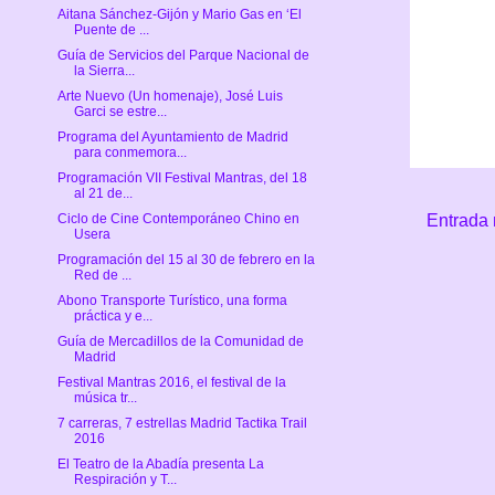
Aitana Sánchez-Gijón y Mario Gas en ‘El
Puente de ...
Guía de Servicios del Parque Nacional de
la Sierra...
Arte Nuevo (Un homenaje), José Luis
Garci se estre...
Programa del Ayuntamiento de Madrid
para conmemora...
Programación VII Festival Mantras, del 18
al 21 de...
Ciclo de Cine Contemporáneo Chino en
Entrada 
Usera
Programación del 15 al 30 de febrero en la
Red de ...
Abono Transporte Turístico, una forma
práctica y e...
Guía de Mercadillos de la Comunidad de
Madrid
Festival Mantras 2016, el festival de la
música tr...
7 carreras, 7 estrellas Madrid Tactika Trail
2016
El Teatro de la Abadía presenta La
Respiración y T...