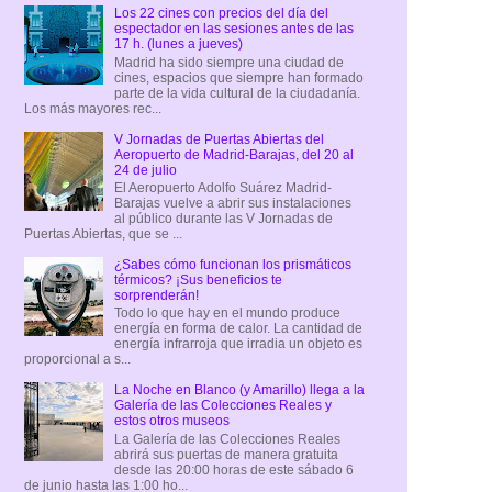
Los 22 cines con precios del día del
espectador en las sesiones antes de las
17 h. (lunes a jueves)
Madrid ha sido siempre una ciudad de
cines, espacios que siempre han formado
parte de la vida cultural de la ciudadanía.
Los más mayores rec...
V Jornadas de Puertas Abiertas del
Aeropuerto de Madrid-Barajas, del 20 al
24 de julio
El Aeropuerto Adolfo Suárez Madrid-
Barajas vuelve a abrir sus instalaciones
al público durante las V Jornadas de
Puertas Abiertas, que se ...
¿Sabes cómo funcionan los prismáticos
térmicos? ¡Sus beneficios te
sorprenderán!
Todo lo que hay en el mundo produce
energía en forma de calor. La cantidad de
energía infrarroja que irradia un objeto es
proporcional a s...
La Noche en Blanco (y Amarillo) llega a la
Galería de las Colecciones Reales y
estos otros museos
La Galería de las Colecciones Reales
abrirá sus puertas de manera gratuita
desde las 20:00 horas de este sábado 6
de junio hasta las 1:00 ho...