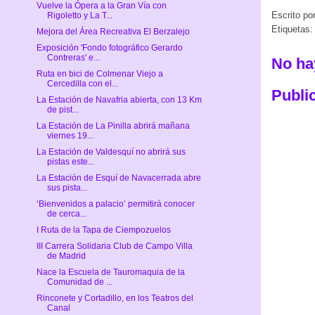
Vuelve la Ópera a la Gran Vía con
Escrito po
Rigoletto y La T...
Etiquetas
Mejora del Área Recreativa El Berzalejo
Exposición 'Fondo fotográfico Gerardo
Contreras' e...
No ha
Ruta en bici de Colmenar Viejo a
Cercedilla con el...
Publi
La Estación de Navafria abierta, con 13 Km
de pist...
La Estación de La Pinilla abrirá mañana
viernes 19...
La Estación de Valdesquí no abrirá sus
pistas este...
La Estación de Esquí de Navacerrada abre
sus pista...
‘Bienvenidos a palacio’ permitirá conocer
de cerca...
I Ruta de la Tapa de Ciempozuelos
III Carrera Solidaria Club de Campo Villa
de Madrid
Nace la Escuela de Tauromaquia de la
Comunidad de ...
Rinconete y Cortadillo, en los Teatros del
Canal