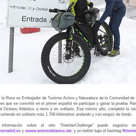
e la Rosa es Embajador de Turismo Activo y Naturaleza de la Comunidad de
es que se convirtió en el primer español es participar y ganar la prueba
‘Ra
el Océano Atlántico a remo y en solitario. Ese mismo año, completó la ru
corriendo en solitario más 1.700 kilómetros andando y con esquís de fondo.
 información sobre el reto
‘TriwinterChallenge’
puede seguirse e
momadrid.es
y
wwww.antoniodelarosa.net
; y en twitter bajo el hashtag
#triwint