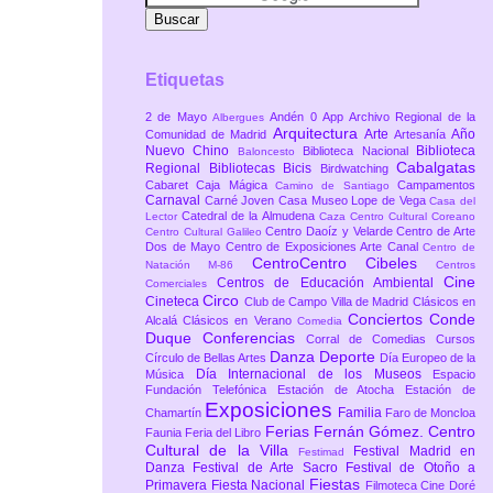
Etiquetas
2 de Mayo
Andén 0
App
Archivo Regional de la
Albergues
Arquitectura
Arte
Año
Comunidad de Madrid
Artesanía
Nuevo Chino
Biblioteca
Biblioteca Nacional
Baloncesto
Cabalgatas
Regional
Bibliotecas
Bicis
Birdwatching
Cabaret
Caja Mágica
Campamentos
Camino de Santiago
Carnaval
Carné Joven
Casa Museo Lope de Vega
Casa del
Catedral de la Almudena
Lector
Caza
Centro Cultural Coreano
Centro Daoíz y Velarde
Centro de Arte
Centro Cultural Galileo
Dos de Mayo
Centro de Exposiciones Arte Canal
Centro de
CentroCentro Cibeles
Natación M-86
Centros
Cine
Centros de Educación Ambiental
Comerciales
Circo
Cineteca
Club de Campo Villa de Madrid
Clásicos en
Conciertos
Conde
Alcalá
Clásicos en Verano
Comedia
Duque
Conferencias
Corral de Comedias
Cursos
Danza
Deporte
Círculo de Bellas Artes
Día Europeo de la
Día Internacional de los Museos
Música
Espacio
Fundación Telefónica
Estación de Atocha
Estación de
Exposiciones
Familia
Chamartín
Faro de Moncloa
Ferias
Fernán Gómez. Centro
Faunia
Feria del Libro
Cultural de la Villa
Festival Madrid en
Festimad
Danza
Festival de Arte Sacro
Festival de Otoño a
Fiestas
Primavera
Fiesta Nacional
Filmoteca Cine Doré