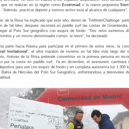
s que se realizan en la región como
Ecotrimad
o la nueva propuesta
Sier
.
“Además, practicar deporte y turismo activo está al alcance de cualquiera”,
te, de la Rosa ha explicado que este año, dentro de
‘TriWinterChallenge’
part
n de fat bike; después recorrerá en paddle surf las costas de Groenlandia; 
llegar al Polo Sur geográfico con esquís de fondo.
“Tres retos extremos di
istintos y un mismo denominador común: la nieve”
, ha declarado.
sta parte hacia Alaska para participar en el primero de estos retos, la co
rail Invitational’
, el ultra maratón de invierno en fat bike más largo del
to, Antonio de la Rosa pretende convertirse en la primera persona en recorr
ico por la costa en paddle surf. Ya en diciembre, el aventurero cambiará
 deportiva para unir con esquís de fondo y en completa autonomía los 1.300 
 Bahía de Hércules del Polo Sur Geográfico, enfrentándose a desniveles d
ltitud.