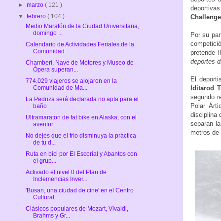
►
marzo
( 121 )
deportiva
▼
febrero
( 104 )
Challenge
Medio Maratón de la Ciudad Universitaria,
domingo ...
Por su par
competició
Calendario de Actividades Feriales de la
Comunidad...
pretende 
deportes d
Chamberí, Nave de Motores y Museo de
Ópera superan...
El deporti
774.029 viajeros se alojaron en la
Comunidad de Ma...
Iditarod T
segundo re
La Pedriza será declarada no apta para el
Polar Árt
baño
disciplina
Ultramaraton de fat bike en Alaska, con el
separan la
aventur...
metros de a
No dejes que el frío disminuya la práctica
de tu d...
Ruta en bici por El Escorial y Abantos con
el grup...
Activado el nivel 0 del Plan de
Inclemencias Inver...
'Busan, una ciudad de cine' en el Centro
Cultural ...
Clásicos populares de Mozart, Vivaldi,
Brahms y Gr...