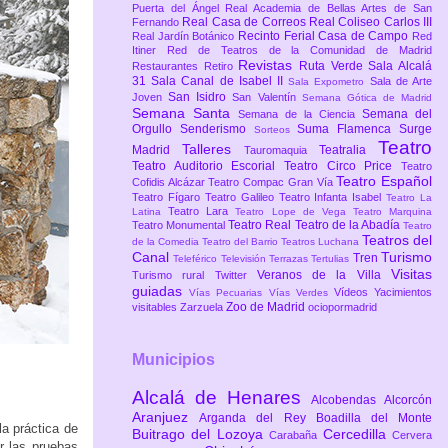
Puerta del Ángel
Real Academia de Bellas Artes de San
Real Casa de Correos
Real Coliseo Carlos III
Fernando
Recinto Ferial Casa de Campo
Real Jardín Botánico
Red
Itiner
Red de Teatros de la Comunidad de Madrid
Revistas
Ruta Verde
Sala Alcalá
Restaurantes
Retiro
31
Sala Canal de Isabel II
Sala de Arte
Sala Expometro
San Isidro
Joven
San Valentín
Semana Gótica de Madrid
Semana Santa
Semana del
Semana de la Ciencia
Orgullo
Senderismo
Suma Flamenca
Surge
Sorteos
Teatro
Talleres
Madrid
Teatralia
Tauromaquia
Teatro Auditorio Escorial
Teatro Circo Price
Teatro
Teatro Español
Cofidis Alcázar
Teatro Compac Gran Vía
Teatro Fígaro
Teatro Galileo
Teatro Infanta Isabel
Teatro La
Teatro Lara
Latina
Teatro Lope de Vega
Teatro Marquina
Teatro Real
Teatro de la Abadía
Teatro Monumental
Teatro
Teatros del
de la Comedia
Teatro del Barrio
Teatros Luchana
Canal
Turismo
Tren
Teleférico
Televisión
Terrazas
Tertulias
Visitas
Veranos de la Villa
Turismo rural
Twitter
guiadas
Vídeos
Yacimientos
Vías Pecuarias
Vías Verdes
Zoo de Madrid
visitables
Zarzuela
ociopormadrid
Municipios
Alcalá de Henares
Alcobendas
Alcorcón
Aranjuez
Arganda del Rey
Boadilla del Monte
a práctica de
Buitrago del Lozoya
Cercedilla
Carabaña
Cervera
r las pruebas