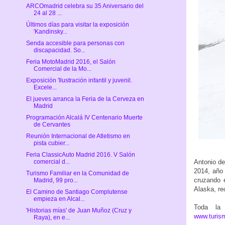
ARCOmadrid celebra su 35 Aniversario del
24 al 28 ...
Últimos días para visitar la exposición
'Kandinsky...
Senda accesible para personas con
discapacidad. So...
Feria MotoMadrid 2016, el Salón
Comercial de la Mo...
Exposición 'Ilustración infantil y juvenil.
Excele...
El jueves arranca la Feria de la Cerveza en
Madrid
Programación Alcalá IV Centenario Muerte
de Cervantes
Reunión Internacional de Atletismo en
pista cubier...
Feria ClassicAuto Madrid 2016. V Salón
comercial d...
Antonio d
2014, año 
Turismo Familiar en la Comunidad de
cruzando 
Madrid, 99 pro...
Alaska, re
El Camino de Santiago Complutense
empieza en Alcal...
Toda la
'Historias mías' de Juan Muñoz (Cruz y
www.turis
Raya), en e...