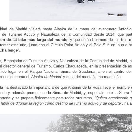
dad de Madrid viajará hasta Alaska de la mano del aventurero Antonio
 de Turismo Activo y Naturaleza de la Comunidad desde 2014, que par
ton de fat bike más larga del mundo
, y que será el primero de los tres r
frontar este año, junto con el Círculo Polar Ártico y el Polo Sur, en lo que
rChallenge’
.
, Embajador de Turismo Activo y Naturaleza de la Comunidad de Madrid, ha
el director general de Turismo, Carlos Chaguaceda, en la presentación de es
nido lugar en el Parque Nacional Sierra de Guadarrama, en el centro de 
 conocido como el
‘Alaska de Madrid’
y cuna del montañismo madrileño.
a ha destacado la importancia de que Antonio de la Rosa lleve el nombre 
ndo y además promocione la Sierra de Madrid, y, especialmente la Sierra No
ntrena y se prepara físicamente para todos sus retos.
“Quiero agradecerle 
 labor de difundir la región como destino de turismo activo y de deporte”
, ha 