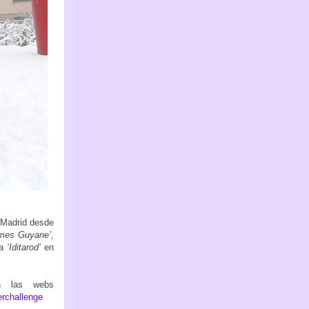
 Madrid desde
mes Guyane’
,
ta
‘Iditarod’
en
n las webs
erchallenge