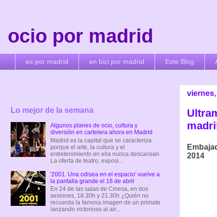
ocio por madrid
es por madrid
en bici por madrid
Este Blog
viernes,
Lo mejor de la semana
Ultram
madri
Algunos planes de ocio, cultura y
diversión en cartelera ahora en Madrid
Madrid es la capital que se caracteriza
Embajad
porque el arte, la cultura y el
entretenimiento en ella nunca descansan.
2014
La oferta de teatro, exposi...
'2001. Una odisea en el espacio' vuelve a
la pantalla grande el 16 de abril
En 24 de las salas de Cinesa, en dos
sesiones, 18.30h y 21.30h ¿Quién no
recuerda la famosa imagen de un primate
lanzando victorioso al air...