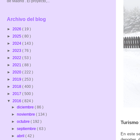
de Madrid . El proyecto,...
Archivo del blog
►
2026
( 19 )
►
2025
( 80 )
►
2024
( 143 )
►
2023
( 76 )
►
2022
( 53 )
►
2021
( 88 )
►
2020
( 222 )
►
2019
( 253 )
►
2018
( 400 )
►
2017
( 500 )
▼
2016
( 824 )
►
diciembre
( 86 )
►
noviembre
( 134 )
►
octubre
( 192 )
Turismo 
►
septiembre
( 63 )
En este se
►
abril
( 42 )
deportes d