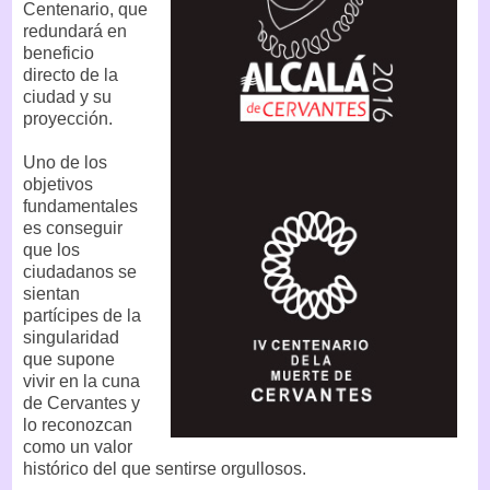
Centenario, que
redundará en
beneficio
directo de la
ciudad y su
proyección.
Uno de los
objetivos
fundamentales
es conseguir
que los
ciudadanos se
sientan
partícipes de la
singularidad
que supone
vivir en la cuna
de Cervantes y
lo reconozcan
como un valor
histórico del que sentirse orgullosos.